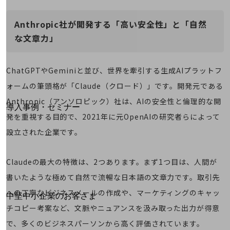
運用保守・故障紛失サポート
Anthropic社が開発する「高い安全性」と「自然
回線・ネットワーク
な文章力」
お手続き
ChatGPTやGeminiと並び、世界を牽引する生成AIプラットフ
ォームの筆頭格が「Claude（クロード）」です。開発元である
別ウィンドウで開きます
サービスをご利用中のお客さま
Anthropic（アンソロピック）社は、AIの安全性と倫理的な開
導入事例・セミナー
発を重視する目的で、2021年に元OpenAIの研究者らによって
導入事例TOP
設立された企業です。
最新の導入事例や注目の導入事例をご紹介します
セミナー
Claudeの最大の特徴は、2つあります。まず1つ目は、人間が
開催・出展する各種セミナー、イベント情報をご紹介します
書いたような極めて自然で流暢な日本語の文章力です。取引先
への丁寧なビジネスメールの作成や、マーケティングのキャッ
別ウィンドウで開きます
中堅中小企業のお客さま
NTTドコモビジネスウォッチ
チコピー考案など、文脈やニュアンスを汲み取った出力が得意
ビジネスお役立ち情報
で、多くのビジネスパーソンから高く評価されています。