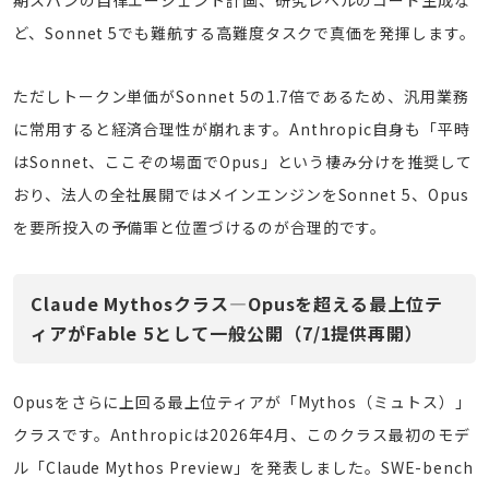
期スパンの自律エージェント計画、研究レベルのコード生成な
ど、Sonnet 5でも難航する高難度タスクで真価を発揮します。
ただしトークン単価がSonnet 5の1.7倍であるため、汎用業務
に常用すると経済合理性が崩れます。Anthropic自身も「平時
はSonnet、ここぞの場面でOpus」という棲み分けを推奨して
おり、法人の全社展開ではメインエンジンをSonnet 5、Opus
を要所投入の予備軍と位置づけるのが合理的です。
Claude Mythosクラス―Opusを超える最上位テ
ィアがFable 5として一般公開（7/1提供再開）
Opusをさらに上回る最上位ティアが「Mythos（ミュトス）」
クラスです。Anthropicは2026年4月、このクラス最初のモデ
ル「Claude Mythos Preview」を発表しました。SWE-bench