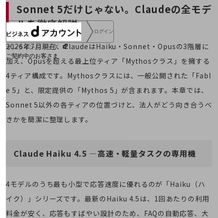
Sonnet 5だけじゃない。Claudeの全モデ
ルを徹底解説
ログイン
2026年7月現在、ClaudeはHaiku・Sonnet・Opusの3階層に
オンラインショップ
ご契約中のお客さま
加え、Opusを超える最上位ティア「Mythosクラス」を擁する
4ティア構成です。Mythosクラスには、一般公開された「Fabl
サービス別サポート情報
e 5」と、限定提供の「Mythos 5」が含まれます。本章では、
Sonnet 5以外の各ティアの位置づけと、法人がどう向き合うべ
きかを簡潔に整理します。
ご契約中サービスの一元管理
Claude Haiku 4.5 ―高速・軽量タスクの専用機
Web明細(ビリングステーション)
4モデルのうち最も小型で応答速度に優れるのが「Haiku（ハ
イク）」シリーズです。最新のHaiku 4.5は、1回あたりの利用
料金が安く、応答もすばやい設計のため、FAQの自動応答、大