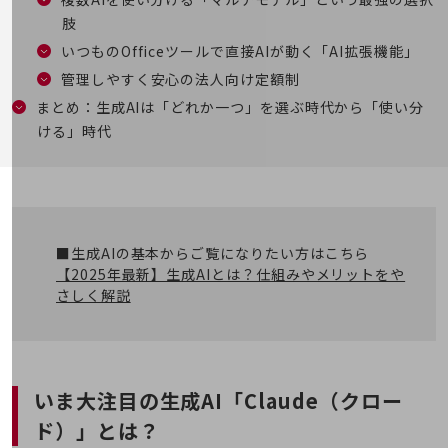
通信モジュール製品
肢
いつものOfficeツールで直接AIが動く「AI拡張機能」
衛星携帯電話
管理しやすく安心の法人向け定額制
IOT完了済みメーカーブランド製品
まとめ：生成AIは「どれか一つ」を選ぶ時代から「使い分
料金
ける」時代
料金TOP
ドコモBiz データ無制限 ドコモ MAX ドコモ mini ドコモBiz かけ放題
ケータイプラン
5Gデータプラス
■生成AIの基本からご覧になりたい方はこちら
【2025年最新】生成AIとは？仕組みやメリットをや
データプラス
さしく解説
IoT向け回線料金
home5Gプラン
モバイルサービス
端末の一元管理
いま大注目の生成AI「Claude（クロー
ド）」とは？
セキュリティ