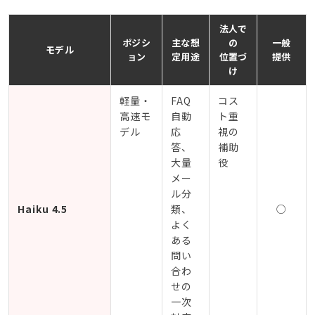
法人で
ポジシ
主な想
の
一般
モデル
ョン
定用途
位置づ
提供
け
軽量・
FAQ
コス
高速モ
自動
ト重
デル
応
視の
答、
補助
大量
役
メー
ル分
Haiku 4.5
類、
○
よく
ある
問い
合わ
せの
一次