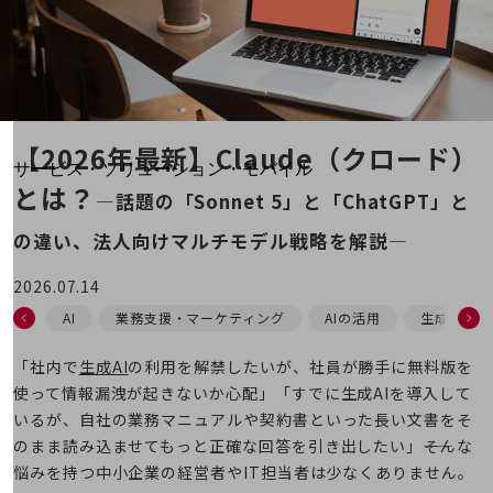
地域経済のさらなる活性化に取り組みます
自治体・地域社会との共創
LGPF(Local Government Platform)
別ウィンドウで開きます
【2026年最新】Claude（クロード）
サービス・ソリューション・モバイル
とは？
サービス・ソリューションTOP
―話題の「Sonnet 5」と「ChatGPT」と
DXに関する課題を解決する
の違い、法人向けマルチモデル戦略を解説―
サービス・ソリューションをご紹介
カテゴリーで探す
2026.07.14
カテゴリーで探すTOP
AI
業務支援・マーケティング
AIの活用
生成AI
ネットワーク・モバイル
「社内で
生成AI
の利用を解禁したいが、社員が勝手に無料版を
クラウド・データセンター
使って情報漏洩が起きないか心配」「すでに生成AIを導入して
いるが、自社の業務マニュアルや契約書といった長い文書をそ
電話・映像コミュニケーション
のまま読み込ませてもっと正確な回答を引き出したい」――そんな
セキュリティ
悩みを持つ中小企業の経営者やIT担当者は少なくありません。