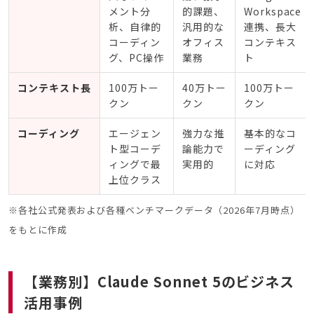
メント分
的課題、
Workspace
析、自律的
汎用的な
連携、長大
コーディン
オフィス
コンテキス
グ、PC操作
業務
ト
コンテキスト長
100万トー
40万トー
100万トー
クン
クン
クン
コーディング
エージェン
強力な推
基本的なコ
ト型コーデ
論能力で
ーディング
ィングで最
実用的
に対応
上位クラス
※各社公式発表および各種ベンチマークデータ（2026年7月時点）
をもとに作成
【業務別】Claude Sonnet 5のビジネス
活用事例