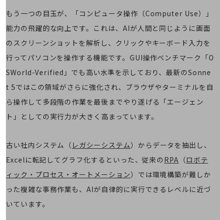
会社案内パンフレット
もう一つの目玉が、「コンピュータ操作（Computer Use）」
ニュースルーム
ニュースルームTOP
能力の飛躍的な向上です。これは、AIが人間と同じように画面
ニュースリリース
のスクリーンショットを解析し、クリックやキーボード入力を
行ってパソコンを操作する機能です。GUI操作ベンチマーク「O
地域からの発表
SWorld-Verified」でも高い水準を示しており、最新のSonne
重要なお知らせ
t 5ではこの領域がさらに強化され、ブラウザやターミナルを自
お知らせ
ら操作して多段階の作業を最後までやり遂げる「エージェン
社外からの評価実績
ト」としての実行力が大きく高まっています。
サステナビリティ
サステナビリティTOP
古い社内システム（
レガシーシステム
）からデータを抽出し、
NTTドコモビジネスグループのサステナビリティ
Excelに転記してグラフ化するといった、従来の
RPA
（
ロボテ
サステナビリティ基本方針
ィック・プロセス・オートメーション
）では環境構築が難しか
サステナビリティレポート
った複雑な事務作業も、AIが自律的に実行できるレベルに近づ
いています。
ダイバーシティ
経営情報