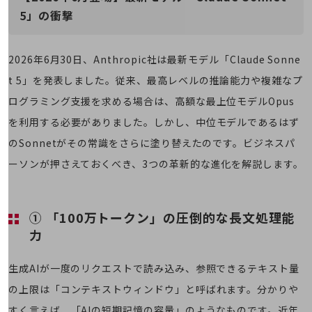
その他のお悩みはこちら
5」の衝撃
業界から見つける
業界から見つけるTOP
2026年6月30日、Anthropic社は最新モデル「Claude Sonne
製造業
t 5」を発表しました。従来、最高レベルの推論能力や複雑なプ
小売・卸売業
ログラミング支援を求める場合は、高額な最上位モデルOpus
運輸業
を利用する必要がありました。しかし、中位モデルであるはず
のSonnetがその常識をさらに塗り替えたのです。ビジネスパ
建設業
ーソンが押さえておくべき、3つの革新的な進化を解説します。
地域産業
その他の業界はこちら
ゲーム感覚で見つける
① 「100万トークン」の圧倒的な長文処理能
ビジネスお悩み診断
力
NTTドコモビジネス
オンラインショップ
生成AIが一度のリクエストで読み込み、参照できるテキスト量
モバイル・ICTサービスをオンラインで
の上限は「コンテキストウィンドウ」と呼ばれます。分かりや
相談・申し込みができるバーチャルショップ
法人向けモバイルトップ
すく言えば、「AIの短期記憶の容量」のようなものです。近年