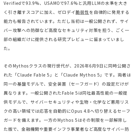
Verifiedで93.9%、USAMOで97.6%と汎用LLMの水準を大き
く引き離すスコアに加え、ゼロデイ
脆弱性
を自律的に発見する
能力も報告されています。ただし当初は一般公開されず、サイ
バー攻撃への防御など高度なセキュリティ対策を担う、ごく一
部の組織だけに提供される研究プレビューに留まっていまし
た。
そのMythosクラスの現行世代が、2026年6月9日に同時公開さ
れた「Claude Fable 5」と「Claude Mythos 5」です。両者は
同一の基盤モデルで、安全装置（セーフガード）の設定だけが
異なります。一般公開されたFable 5は同社最高性能の一般提
供モデルで、サイバーセキュリティや生物・化学など悪用リス
クの高い領域では応答を自動的にOpus 4.8へ切り替えるセーフ
ガードを備えます。一方のMythos 5はその制限を一部解除し
た版で、金融機関や重要インフラ事業者など高度なサイバー防