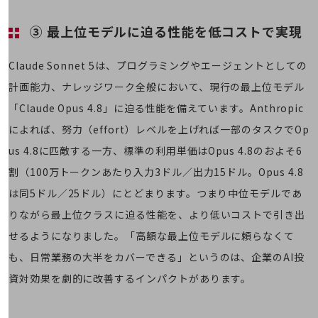
経営情報TOP
③ 最上位モデルに迫る性能を低コストで実現
業績
決算公告
Claude Sonnet 5は、プログラミングやエージェントとしての
電子公告
計画能力、ナレッジワーク全般において、現行の最上位モデル
「Claude Opus 4.8」に迫る性能を備えています。Anthropic
基礎的電気通信役務損益明細表
採用情報
によれば、努力（effort）レベルを上げれば一部のタスクでOp
採用情報TOP
us 4.8に匹敵する一方、標準の利用単価はOpus 4.8のおよそ6
新卒採用
割（100万トークンあたり入力3ドル／出力15ドル。Opus 4.8
経験者採用
は同5ドル／25ドル）にとどまります。つまり中位モデルであ
りながら最上位クラスに迫る性能を、より低いコストで引き出
障がい者採用
せるようになりました。「高額な最上位モデルに頼らなくて
人材育成制度
も、日常業務の大半をカバーできる」というのは、企業のAI投
広告・協賛
広告
資対効果を劇的に改善するインパクトがあります。
協賛
NTTドコモグループ