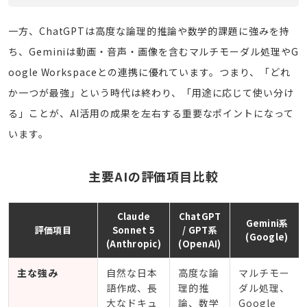
一方、ChatGPTは高度な論理的推論や数学的課題に強みを持
ち、Geminiは動画・音声・画像を含むマルチモーダル処理やG
oogle Workspaceとの連携に優れています。つまり、「どれ
か一つが最強」という時代は終わり、「用途に応じて使い分け
る」ことが、AI活用の成果を左右する重要なポイントになって
います。
主要AIの評価項目比較
Claude
ChatGPT
Gemini系
評価項目
Sonnet 5
/ GPT系
(Google)
(Anthropic)
(OpenAI)
主な強み
自然な日本
高度な論
マルチモー
語作成、長
理的推
ダル処理、
大なドキュ
論、数学
Google