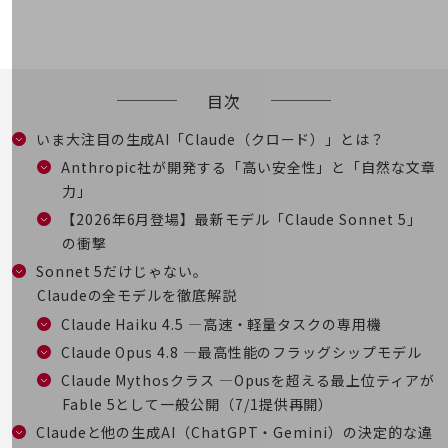
職場環境整備
地域共創・地方創生
セキュリティ対策
目次
遠隔監視
いま大注目の生成AI「Claude（クロード）」とは？
顧客体験（CX）改善
Anthropic社が開発する「高い安全性」と「自然な文章
自動化・省電化
力」
【2026年6月登場】最新モデル「Claude Sonnet 5」
人材不足解消
の衝撃
業種・業態で探す
業種・業態で探すTOP
Sonnet 5だけじゃない。
Claudeの全モデルを徹底解説
自治体
Claude Haiku 4.5 ―高速・軽量タスクの専用機
一次産業
Claude Opus 4.8 ―最高性能のフラッグシップモデル
医療・介護
Claude Mythosクラス ―Opusを超える最上位ティアが
Fable 5として一般公開（7/1提供再開）
観光
Claudeと他の生成AI（ChatGPT・Gemini）の決定的な違