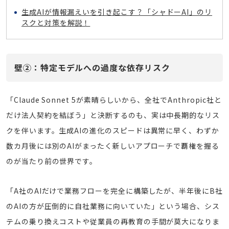
生成AIが情報漏えいを引き起こす？「シャドーAI」のリ
スクと対策を解説！
壁②：特定モデルへの過度な依存リスク
「Claude Sonnet 5が素晴らしいから、全社でAnthropic社と
だけ法人契約を結ぼう」と決断するのも、実は中長期的なリス
クを伴います。生成AIの進化のスピードは異常に早く、わずか
数カ月後には別のAIがまったく新しいアプローチで覇権を握る
のが当たり前の世界です。
「A社のAIだけで業務フローを完全に構築したが、半年後にB社
のAIの方が圧倒的に自社業務に向いていた」という場合、シス
テムの乗り換えコストや従業員の再教育の手間が莫大になりま