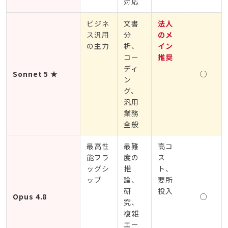
対応
ビジネ
文書
法人
ス汎用
分
のメ
の主力
析、
イン
コー
推奨
ディ
Sonnet 5 ★
○
ン
グ、
汎用
業務
全般
最高性
最難
高コ
能フラ
度の
ス
ッグシ
推
ト、
ップ
論、
要所
研
投入
Opus 4.8
○
究、
複雑
エー