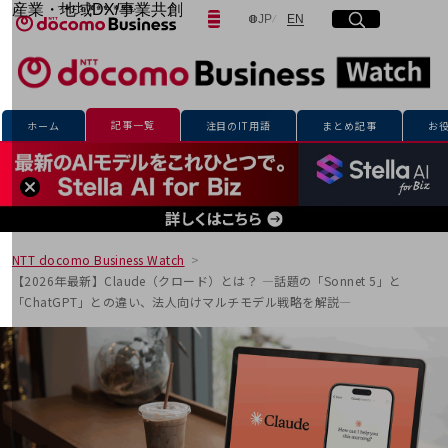
産業・地域DX/事業共創
日本語
English
JP
EN
サイト内検索
開く
メニュー
開く
OPEN HUB for Plural Futures
自律・分散・協調型社会の実現を目指し、
「社会可能性」を探究・実装する事業共創エコシステムです。
フリーワードを入力して探す
OPEN HUB for Plural Futuresとは
イベント/ウェビナー
記事一覧
ホーム
注目のIT用語
まとめ記事
お
記事コンテンツ
検索する
プレイヤー(カタリスト/パートナー企業)
事例
Smart World
フリーワードでNTTドコモビジネスの
取り組みを検索
産業・地域DXプラットフォーマーとして
企業と地域が持続成長する社会を目指します
NTT docomo Business Watch
Smart City
【2026年最新】Claude（クロード）とは？ ―話題の「Sonnet 5」と
Smart Education
「ChatGPT」との違い、法人向けマルチモデル戦略を解説―
Smart Healthcare
Smart Industry
Smart Mobility
Smart Worksite
生成AI(Generative AI)
地域の取り組み
地域社会を支える皆さまと地域課題の解決や