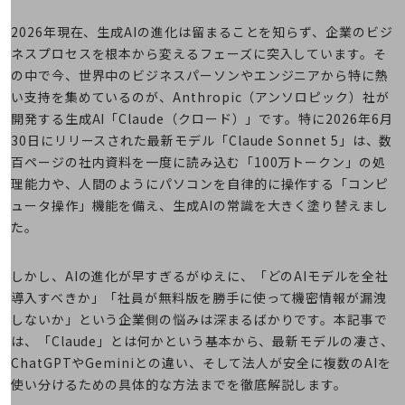
5G
2026年現在、生成AIの進化は留まることを知らず、企業のビジ
IoT
ネスプロセスを根本から変えるフェーズに突入しています。そ
AI
の中で今、世界中のビジネスパーソンやエンジニアから特に熱
い支持を集めているのが、Anthropic（アンソロピック）社が
データ利活用
開発する生成AI「Claude（クロード）」です。特に2026年6月
30日にリリースされた最新モデル「Claude Sonnet 5」は、数
運用管理
百ページの社内資料を一度に読み込む「100万トークン」の処
業務支援・マーケティング
理能力や、人間のようにパソコンを自律的に操作する「コンピ
ュータ操作」機能を備え、生成AIの常識を大きく塗り替えまし
災害対策・BCP
課題・ニーズで探す
た。
課題・ニーズで探すTOP
しかし、AIの進化が早すぎるがゆえに、「どのAIモデルを全社
コミュニケーション・情報共有
導入すべきか」「社員が無料版を勝手に使って機密情報が漏洩
マーケティング
しないか」という企業側の悩みは深まるばかりです。本記事で
は、「Claude」とは何かという基本から、最新モデルの凄さ、
業務効率化
ChatGPTやGeminiとの違い、そして法人が安全に複数のAIを
災害対策
使い分けるための具体的な方法までを徹底解説します。