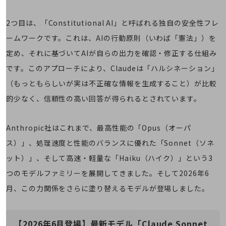
旬な話題やお役立ち資料などDXの課題を
解決するヒントをお届けする記事サイト
2つ目は、「Constitutional AI」と呼ばれる独自の安全性フレ
新着記事
お役立ち資料ダウンロード
ームワークです。これは、AIの行動原則（いわば「憲法」）を
トレンド記事特集
定め、それに基づいてAIが自らの出力を確認・修正する仕組み
IT用語集
中堅中小企業向け
です。このアプローチにより、Claudeは「ハルシネーション」
サービス・ソリューション
（もっともらしいが実は不正確な情報を生成すること）が比較
課題やニーズに合ったサービスをご紹介し、
的少なく、信頼性の高い回答が得られるとされています。
中堅中小企業のビジネスをサポート！
お悩みから見つける
お悩みから見つけるTOP
Anthropic社はこれまで、最高性能の「Opus（オーパ
ネットワーク
ス）」、処理速度と性能のバランスに優れた「Sonnet（ソネ
ット）」、そして高速・軽量な「Haiku（ハイク）」という3
モバイル・音声
つのモデルファミリーを展開してきました。そして2026年6
バックオフィス
月、この力関係をさらに塗り替えるモデルが登場しました。
リモート・ハイブリッドワーク
セキュリティ
【2026年6月登場】最新モデル「Claude Sonnet