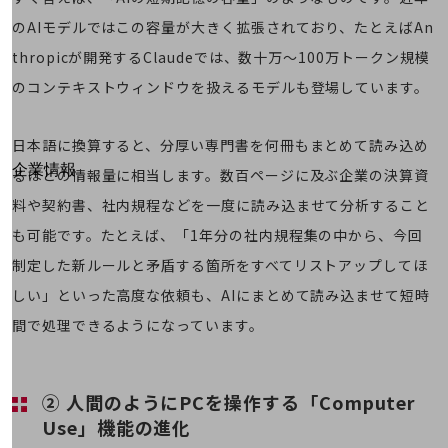
はじめての方へ
サービス・商品を探す
のAIモデルではこの容量が大きく拡張されており、たとえばAn
新規会員登録/ログインはこちら
thropicが開発するClaudeでは、数十万～100万トークン規模
100回線以上のお問い合わせ・お見積りはこちら
のコンテキストウィンドウを扱えるモデルも登場しています。
日本語に換算すると、分厚い専門書を何冊もまとめて読み込め
別ウィンドウで開きます
企業情報
るほどの情報量に相当します。数百ページに及ぶ企業の決算資
企業情報TOP
料や契約書、社内規程などを一度に読み込ませて分析すること
会社案内
会社案内TOP
も可能です。たとえば、「1年分の社内規程集の中から、今回
制定した新ルールと矛盾する箇所をすべてリストアップしてほ
組織
しい」といった高度な依頼も、AIにまとめて読み込ませて短時
沿革
間で処理できるようになっています。
社長からのご挨拶
事業拠点
② 人間のようにPCを操作する「Computer
グループ会社
Use」機能の進化