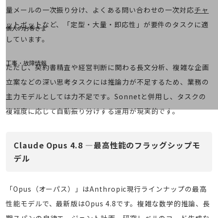
料金分析(ご利用料金管理サービス)
量メールの一次振り分け、よくある問い合わせの一次対応
チャ
Web明細(My docomo)
ットボット
など、「定型・大量・即応性」が要件のタスクに適
個人のお客さま
NTTドコモ
しています。
OCNなど
工事・故障情報
ただし、契約書精査や経営判断に関わる長文分析、複雑な企画
お客さまサポートサイト
立案などの深い思考タスクには推論力が不足するため、業務の
SDPFナレッジセンター
主力モデルとしては力不足です。Sonnetと併用し、タスクの
NTTドコモ 通信障害情報
複雑度に応じて自動振り分けする運用が現実的です。
Claude Opus 4.8 ―最高性能のフラッグシップモ
デル
「Opus（オーパス）」はAnthropic現行ラインナップの最高
性能モデルで、最新版はOpus 4.8です。複雑な数学的推論、長