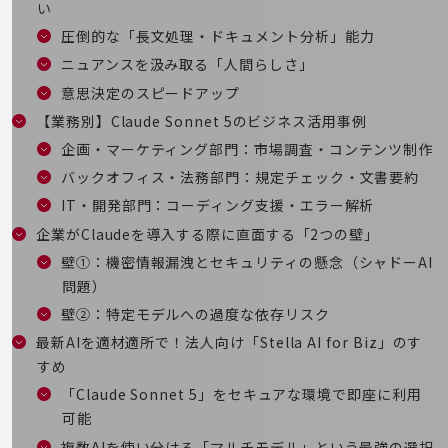
教育
い
圧倒的な「長文処理・ドキュメント分析」能力
モビリティ
ニュアンスを汲み取る「人間らしさ」
製造・建設業
意思決定のスピードアップ
小売業
【業務別】Claude Sonnet 5のビジネス活用事例
キーワードで探す
企画・マーケティング部門：市場調査・コンテンツ制作
モバイルTOP
バックオフィス・法務部門：規定チェック・文書要約
法人向けスマホ・携帯に関する、
IT・開発部門：コーディング支援・エラー解析
おすすめの機種、料金やサービスをご紹介
製品
企業がClaudeを導入する際に直面する「2つの壁」
製品TOP
壁①：機密情報漏洩とセキュリティの懸念（シャドーAI
ビジネス向けスマートフォン
問題）
壁②：特定モデルへの過度な依存リスク
タフネススマートフォン
最新AIを適材適所で！法人向け「Stella AI for Biz」のす
データ通信製品
すめ
「Claude Sonnet 5」をセキュアな環境で即座に利用
ドコモケータイ
可能
5G対応ホームルーター
複数AIを使い分ける「マルチモデル」という最強の選択