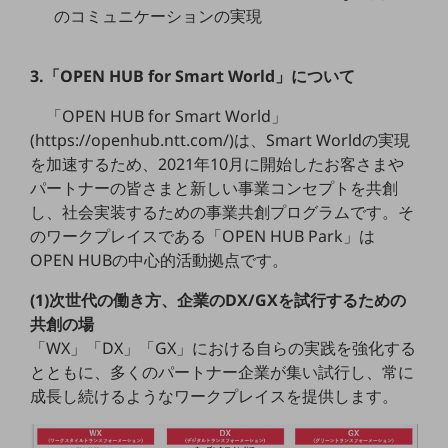
のコミュニケーションの実現
通信モジュール製品
衛星携帯電話
3.「OPEN HUB for Smart World」について
IOT完了済みメーカーブランド製品
「OPEN HUB for Smart World」
料金
(https://openhub.ntt.com/)は、Smart Worldの実現
料金TOP
を加速するため、2021年10月に開始したお客さまや
ドコモBiz データ無制限 ドコモ MAX ドコモ mini ドコモBiz かけ放題
パートナーの皆さまと新しい事業コンセプトを共創
し、社会実装するための事業共創プログラムです。そ
ケータイプラン
のワークプレイスである「OPEN HUB Park」は
OPEN HUBの中心的活動拠点です。
5Gデータプラス
データプラス
(1)次世代の働き方、企業のDX/GXを試行するための
共創の場
IoT向け回線料金
「WX」「DX」「GX」における自らの実践を強化する
とともに、多くのパートナー企業が集い試行し、常に
home5Gプラン
モバイルサービス
成長し続けるようなワークプレイスを提供します。
端末の一元管理