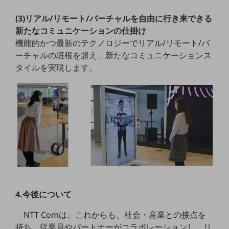
ビジネスお役立ち情報
(3)リアル/リモート/バーチャルを自由に行き来できる
旬な話題やお役立ち資料などDXの課題を
新たなコミュニケーションの仕掛け
解決するヒントをお届けする記事サイト
新着記事
機能的かつ最新のテクノロジーでリアル/リモート/バ
お役立ち資料ダウンロード
ーチャルの垣根を超え、新たなコミュニケーションス
トレンド記事特集
タイルを実現します。
IT用語集
中堅中小企業向け
サービス・ソリューション
課題やニーズに合ったサービスをご紹介し、
中堅中小企業のビジネスをサポート！
お悩みから見つける
お悩みから見つけるTOP
ネットワーク
モバイル・音声
4.今後について
バックオフィス
NTT Comは、これからも、社会・産業との接点を
リモート・ハイブリッドワーク
持ち、従業員やパートナーがコラボレーションし、リ