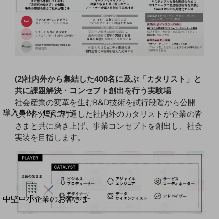
セキュリティ
運用保守・故障紛失サポート
回線・ネットワーク
お手続き
(2)社内外から集結した400名に及ぶ「カタリスト」と
共に課題解決・コンセプト創出を行う実験場
別ウィンドウで開きます
社会産業の変革を生むR&D技術を試行段階から公開
サービスをご利用中のお客さま
導入事例・セミナー
し、各分野に精通した社内外のカタリストが企業の皆
導入事例TOP
さまと共に磨き上げ、事業コンセプトを創出し、社会
実装を目指します。
最新の導入事例や注目の導入事例をご紹介します
セミナー
開催・出展する各種セミナー、イベント情報をご紹介します
別ウィンドウで開きます
中堅中小企業のお客さま
NTTドコモビジネスウォッチ