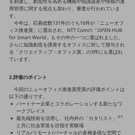
を刺激し、創造性を高める機能や知識資産や情報の運
教育
用管理に関する視点も加わり、審査が行われていま
す。
モビリティ
今年は、応募総数131件のうち16件が「ニューオフ
製造・建設業
ィス推進賞」に選出され、NTT Comの「OPEN HUB
for Smart World」もその中の一つに選ばれました。
小売業
キーワードで探す
さらに知識創造を誘発するオフィスに対して授与され
モバイルTOP
る「クリエイティブ・オフィス賞」の3件にも選ばれ
ています。
法人向けスマホ・携帯に関する、
おすすめの機種、料金やサービスをご紹介
製品
2.評価のポイント
製品TOP
今回のニューオフィス推進賞受賞の評価ポイントは
ビジネス向けスマートフォン
以下の通りです。
タフネススマートフォン
パートナー企業とコラボレーションする新たなワ
ークプレイス
データ通信製品
※1
最先端技術を活用し、社内外の「カタリスト」
ドコモケータイ
と共に社会実装を目指す実験場
リアル/リモート/バーチャルの多種多様な空間で
5G対応ホームルーター