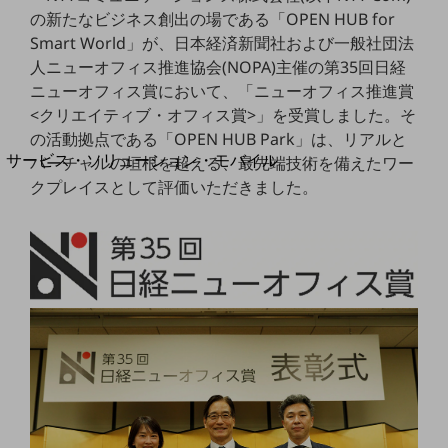
地域経済のさらなる活性化に取り組みます
の新たなビジネス創出の場である「OPEN HUB for
自治体・地域社会との共創
Smart World」が、日本経済新聞社および一般社団法
LGPF(Local Government Platform)
人ニューオフィス推進協会(NOPA)主催の第35回日経
ニューオフィス賞において、「ニューオフィス推進賞
別ウィンドウで開きます
<クリエイティブ・オフィス賞>」を受賞しました。そ
の活動拠点である「OPEN HUB Park」は、リアルと
サービス・ソリューション・モバイル
バーチャルの垣根を超える、最先端技術を備えたワー
サービス・ソリューションTOP
クプレイスとして評価いただきました。
DXに関する課題を解決する
サービス・ソリューションをご紹介
カテゴリーで探す
カテゴリーで探すTOP
ネットワーク・モバイル
クラウド・データセンター
電話・映像コミュニケーション
セキュリティ