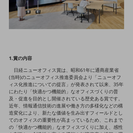
職場環境整備
地域共創・地方創生
セキュリティ対策
遠隔監視
顧客体験（CX）改善
1.賞の内容
自動化・省電化
日経ニューオフィス賞は、昭和61年に通商産業省
人材不足解消
業種・業態で探す
(当時)のニューオフィス推進委員会より「ニューオフ
業種・業態で探すTOP
ィス化推進についての提言」が発表されて以来、35年
にわたり「快適かつ機能的」なオフィスづくりの普
自治体
及・促進を目的とし開催されている歴史ある賞です。
一次産業
近年、情報通信技術の進展や働き方の多様化などの構
造変化により、新たな価値を生み出すフィールドとし
医療・介護
てのオフィスの重要性が高まっているため、これまで
観光
の「快適かつ機能的」なオフィスづくりに加え、感性