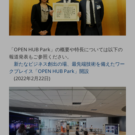
5G
IoT
AI
データ利活用
運用管理
「OPEN HUB Park」の概要や特長については以下の
報道発表もご参照ください。
業務支援・マーケティング
新たなビジネス創出の場、最先端技術を備えたワー
クプレイス「OPEN HUB Park」開設
災害対策・BCP
課題・ニーズで探す
(2022年2月22日)
課題・ニーズで探すTOP
コミュニケーション・情報共有
マーケティング
業務効率化
災害対策