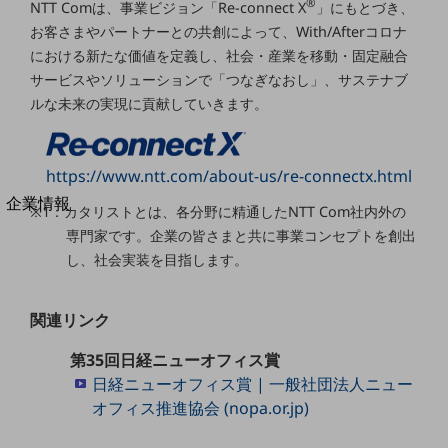
®
NTT Comは、事業ビジョン「Re-connect X
」にもとづき、
法人向けモバイルトップ
お客さまやパートナーとの共創によって、With/Afterコロナ
はじめての方へ
サービス・商品を探す
における新たな価値を定義し、社会・産業を移動・固定融合
新規会員登録/ログインはこちら
サービスやソリューションで「つなぎなおし」、サステナブ
100回線以上のお問い合わせ・お見積りはこちら
ルな未来の実現に貢献していきます。
https://www.ntt.com/about-us/re-connectx.html
別ウィンドウで開きます
企業情報
※1：カタリストとは、各分野に精通したNTT Com社内外の
企業情報TOP
専門家です。企業の皆さまと共に事業コンセプトを創出
会社案内
し、社会実装を目指します。
会社案内TOP
組織
関連リンク
沿革
第35回日経ニューオフィス賞
社長からのご挨拶
日経ニューオフィス賞 | 一般社団法人ニュー
オフィス推進協会 (nopa.or.jp)
事業拠点