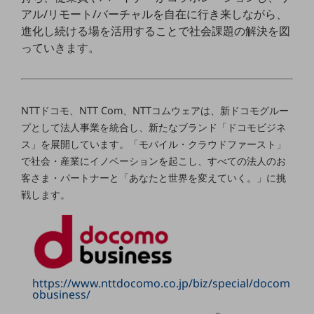
セキュリティ
アル/リモート/バーチャルを自在に行き来しながら、
進化し続ける場を活用することで社会課題の解決を図
その他のお悩みはこちら
業界から見つける
っていきます。
業界から見つけるTOP
製造業
NTTドコモ、NTT Com、NTTコムウェアは、新ドコモグルー
小売・卸売業
プとして法人事業を統合し、新たなブランド「ドコモビジネ
運輸業
ス」を展開しています。「モバイル・クラウドファースト」
で社会・産業にイノベーションを起こし、すべての法人のお
建設業
客さま・パートナーと「あなたと世界を変えていく。」に挑
地域産業
戦します。
その他の業界はこちら
ゲーム感覚で見つける
ビジネスお悩み診断
NTTドコモビジネス
オンラインショップ
https://www.nttdocomo.co.jp/biz/special/docom
obusiness/
モバイル・ICTサービスをオンラインで
相談・申し込みができるバーチャルショップ