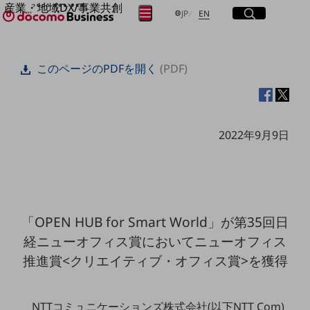
産業・地域DX/事業共創
サイト内検索
開く
日本語
English
メニュー
開く
JP
EN
OPEN HUB for Plural Futures
自律・分散・協調型社会の実現を目指し、
フリーワードを入力して探す
「社会可能性」を探究・実装する事業共創エコシステムです。
このページのPDFを開く
(PDF)
OPEN HUB for Plural Futuresとは
イベント/ウェビナー
検索する
記事コンテンツ
プレイヤー(カタリスト/パートナー企業)
事例
2022年9月9日
Smart World
フリーワードでNTTドコモビジネスの
取り組みを検索
産業・地域DXプラットフォーマーとして
企業と地域が持続成長する社会を目指します
Smart City
Smart Education
Smart Healthcare
「OPEN HUB for Smart World」が第35回日
Smart Industry
Smart Mobility
経ニューオフィス賞においてニューオフィス
Smart Worksite
推進賞<クリエイティブ・オフィス賞>を獲得
生成AI(Generative AI)
地域の取り組み
地域社会を支える皆さまと地域課題の解決や
NTTコミュニケーションズ株式会社(以下NTT Com)