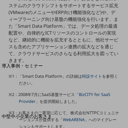
セキュリティ
ステムのクラウドシフトをサポートするサービス拡充
運用保守・故障紛失サポート
(VMwareのメニューやERP向け機能強化など)や、デ
ィープラーニング向け基盤の機能強化を行います。ま
回線・ネットワーク
た「Smart Data Platform」では、データ処理の最適
お手続き
配置や、自律的なICTリソースのコントロールの実現
など、継続的に機能を拡充するとともに、他社サービ
スも含めたアプリケーション連携の拡大などを通じ
て、クラウドサービスのさらなる利用拡大を図ってい
別ウィンドウで開きます
サービスをご利用中のお客さま
きます。
導入事例・セミナー
導入事例TOP
※1：「Smart Data Platform」の詳細は
特設サイト
を参照く
最新の導入事例や注目の導入事例をご紹介します
ださい。
セミナー
※2：2008年7月にSaaS基盤サービス「
BizCITY for SaaS
開催・出展する各種セミナー、イベント情報をご紹介します
Provider
」を提供開始しました。
※3：お客さまのご要望に応じて、株式会社NTTPCコミュニケ
別ウィンドウで開きます
中堅中小企業のお客さま
ーションズが提供する「
WebARENA
」へのマイグレー
NTTドコモビジネスウォッチ
ションもサポートします。