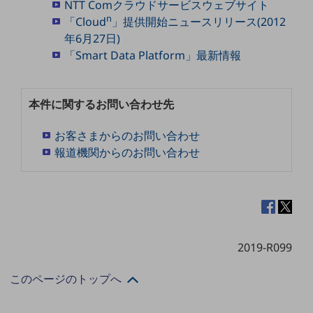
NTT Comクラウドサービスウェブサイト
セキュリティ
n
「Cloud
」提供開始ニュースリリース(2012
その他のお悩みはこちら
年6月27日)
業界から見つける
「Smart Data Platform」最新情報
業界から見つけるTOP
製造業
本件に関するお問い合わせ先
小売・卸売業
お客さまからのお問い合わせ
運輸業
報道機関からのお問い合わせ
建設業
地域産業
その他の業界はこちら
ゲーム感覚で見つける
ビジネスお悩み診断
2019-R099
NTTドコモビジネス
オンラインショップ
このページのトップへ
モバイル・ICTサービスをオンラインで
相談・申し込みができるバーチャルショップ