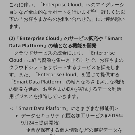
これに伴い、「Enterprise Cloud」へのマイグレーシ
職場環境整備
※3
ョンなど全面的なサポートを行います
。詳しくは以
地域共創・地方創生
下の「お客さまからのお問い合わせ先」にご連絡願い
ます。
セキュリティ対策
遠隔監視
(2)「Enterprise Cloud」のサービス拡充や「Smart
Data Platform」の軸となる機能を開発
顧客体験（CX）改善
クラウドサービスの統合により、「Enterprise
Cloud」に経営資源を集中させることで、お客さまの
自動化・省電化
クラウドシフトをサポートするサービスを拡充しま
人材不足解消
す。また、「Enterprise Cloud」を通じて提供する
業種・業態で探す
「Smart Data Platform」の軸となるさまざまな機能
業種・業態で探すTOP
の開発を進め、お客さまのDXを実現するデータ利活
自治体
用ビジネスを推進していきます。
一次産業
＜「Smart Data Platform」のさまざまな機能例＞
データセキュリティ(匿名加工サービス)(2019年
医療・介護
9月24日提供開始)
観光
企業が保有する個人情報などの機密データを