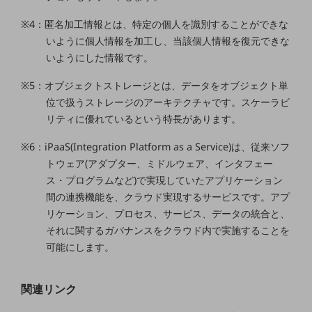
ビジネスお役立ち情報
※4：匿名加工情報とは、特定の個人を識別することができな
旬な話題やお役立ち資料などDXの課題を
いように個人情報を加工し、当該個人情報を復元できな
解決するヒントをお届けする記事サイト
新着記事
いようにした情報です。
お役立ち資料ダウンロード
トレンド記事特集
※5：オブジェクトストレージとは、データをオブジェクト単
IT用語集
位で扱うストレージのアーキテクチャです。スケーラビ
中堅中小企業向け
リティに優れているという特長があります。
サービス・ソリューション
※6：iPaaS(Integration Platform as a Service)は、従来ソフ
課題やニーズに合ったサービスをご紹介し、
中堅中小企業のビジネスをサポート！
トウェア(アダプター、ミドルウェア、インタフェー
お悩みから見つける
ス・プログラムなど)で実現していたアプリケーション
お悩みから見つけるTOP
間の連携機能を、クラウド実現するサービスです。アプ
リケーション、プロセス、サービス、データの統合と、
ネットワーク
それに関するガバナンスをクラウド内で実施することを
モバイル・音声
可能にします。
バックオフィス
関連リンク
リモート・ハイブリッドワーク