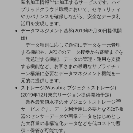
※4
匿名加工情報
に加工するサービスです。ハイ
教育
ブリッドクラウド環境において、セキュリティ
モビリティ
やガバナンスを確保しながら、安全なデータ利
活用を実現します。
製造・建設業
データマネジメント基盤(2019年9月30日提供開
小売業
始)
キーワードで探す
データ種別に応じて適切にデータを一元管理
モバイルTOP
する機能や、APIでのデータ授受から蓄積までを
一元処理する機能、データの管理・運用を支援
法人向けスマホ・携帯に関する、
おすすめの機種、料金やサービスをご紹介
する機能など、お客さまの最適なサプライチェ
製品
ーン構築に必要なデータマネジメント機能を一
製品TOP
元的に提供します。
ストレージ(Wasabiオブジェクトストレージ)
ビジネス向けスマートフォン
(2019年12月東京リージョン提供開始予定)
タフネススマートフォン
※5
業界最安値水準のオブジェクトストレージ
サービスです。データ利活用に必要となるIoT機
データ通信製品
器のセンサーデータや画像データをはじめとし
ドコモケータイ
た大容量の非構造化データなどを低コストで蓄
積・保管が可能です。
5G対応ホームルーター