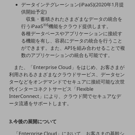
データインテグレーション(iPaaS)(2020年1月提
通信モジュール製品
供開始予定)
収集・蓄積されたさまざまなデータの統合を
衛星携帯電話
※6
行うiPaaS
機能をクラウド提供します。
IOT完了済みメーカーブランド製品
各種データベースやアプリケーションに接続す
料金
る機能を有し、容易にデータの統合を行うこと
料金TOP
ができます。また、APIを組み合わせることで複
数のアプリケーションの統合も可能です。
ドコモBiz データ無制限 ドコモ MAX ドコモ mini ドコモBiz かけ放題
また、「Enterprise Cloud」をはじめ、お客さまが
ケータイプラン
利用されるさまざまなクラウドサービス、データセン
5Gデータプラス
ターなどをオンデマンドでセキュアに接続可能な次世
代インターコネクトサービス「Flexible
データプラス
InterConnect」により、クラウド間でセキュアなデ
IoT向け回線料金
ータ流通をサポートします。
home5Gプラン
モバイルサービス
3.今後の展開について
端末の一元管理
「Enterprise Cloud」において、お客さまの基幹シ