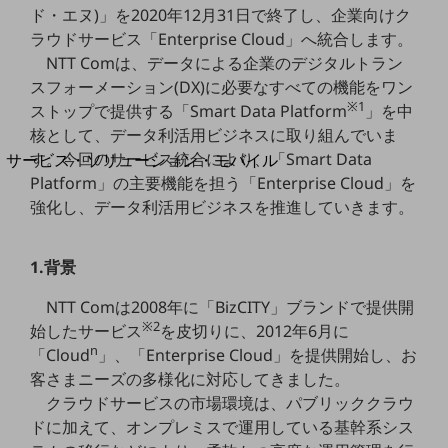
地域経済のさらなる活性化に取り組みます
ド・エヌ)」を2020年12月31日で終了し、企業向けク
自治体・地域社会との共創
ラウドサービス「Enterprise Cloud」へ統合します。
LGPF(Local Government Platform)
NTT Comは、データによる企業のデジタルトラン
スフォーメーション(DX)に必要なすべての機能をワン
別ウィンドウで開きます
※1
ストップで提供する「Smart Data Platform
」を中
核として、データ利活用ビジネスに取り組んでいま
す。今回のサービス統合により、「Smart Data
サービス・ソリューション・モバイル
サービス・ソリューションTOP
Platform」の主要機能を担う「Enterprise Cloud」を
強化し、データ利活用ビジネスを推進していきます。
DXに関する課題を解決する
サービス・ソリューションをご紹介
カテゴリーで探す
1.背景
カテゴリーで探すTOP
NTT Comは2008年に「BizCITY」ブランドで提供開
ネットワーク・モバイル
※2
始したサービス
を皮切りに、2012年6月に
n
クラウド・データセンター
「Cloud
」、「Enterprise Cloud」を提供開始し、お
客さまニーズの多様化に対応してきました。
電話・映像コミュニケーション
クラウドサービスの市場環境は、パブリッククラウ
セキュリティ
ドに加えて、オンプレミスで運用している基幹系シス