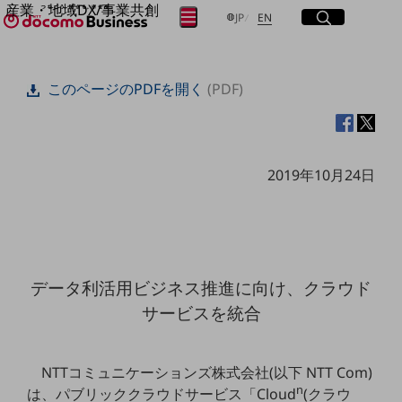
産業・地域DX/事業共創
サイト内検索
開く
日本語
English
メニュー
開く
JP
EN
OPEN HUB for Plural Futures
自律・分散・協調型社会の実現を目指し、
フリーワードを入力して探す
「社会可能性」を探究・実装する事業共創エコシステムです。
このページのPDFを開く
(PDF)
OPEN HUB for Plural Futuresとは
イベント/ウェビナー
検索する
記事コンテンツ
プレイヤー(カタリスト/パートナー企業)
事例
2019年10月24日
Smart World
フリーワードでNTTドコモビジネスの
取り組みを検索
産業・地域DXプラットフォーマーとして
企業と地域が持続成長する社会を目指します
Smart City
Smart Education
Smart Healthcare
データ利活用ビジネス推進に向け、クラウド
Smart Industry
Smart Mobility
サービスを統合
Smart Worksite
生成AI(Generative AI)
地域の取り組み
NTTコミュニケーションズ株式会社(以下 NTT Com)
n
地域社会を支える皆さまと地域課題の解決や
は、パブリッククラウドサービス「Cloud
(クラウ