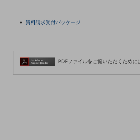
データ通信製品
ドコモケータイ
資料請求受付パッケージ
5G対応ホームルーター
通信モジュール製品
衛星携帯電話
PDFファイルをご覧いただくためには
IOT完了済みメーカーブランド製品
料金
料金TOP
ドコモBiz データ無制限 ドコモ MAX ドコモ mini ドコモBiz かけ放題
ケータイプラン
5Gデータプラス
データプラス
IoT向け回線料金