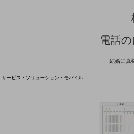
地域経済のさらなる活性化に取り組みます
自治体・地域社会との共創
LGPF(Local Government Platform)
電話の
別ウィンドウで開きます
結婚に真
サービス・ソリューション・モバイル
サービス・ソリューションTOP
DXに関する課題を解決する
サービス・ソリューションをご紹介
カテゴリーで探す
カテゴリーで探すTOP
ネットワーク・モバイル