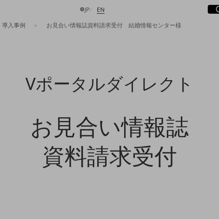
サ
開
日本語
English
JP
EN
導入事例
お見合い情報誌資料請求受付 結婚情報センター様
検索する
Vポータルダイレクト
お見合い情報誌
資料請求受付