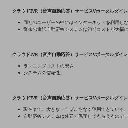
マーケティング
クラウドIVR（音声自動応答）サービスVポータルダイ
業務効率化
同社のユーザーの中にはインターネットを利用し
災害対策
従来の電話自動応答システムは初期コストが大幅
職場環境整備
地域共創・地方創生
セキュリティ対策
クラウドIVR（音声自動応答）サービスVポータルダイ
遠隔監視
ランニングコストの安さ。
システムの信頼性。
顧客体験（CX）改善
自動化・省電化
人材不足解消
クラウドIVR（音声自動応答）サービスVポータルダイ
業種・業態で探す
業種・業態で探すTOP
現在まで、大きなトラブルもなく運用できている
自動応答システムは外部で保守してもらえるので
自治体