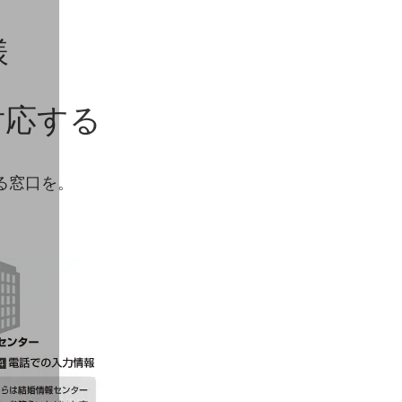
様
対応する
る窓口を。