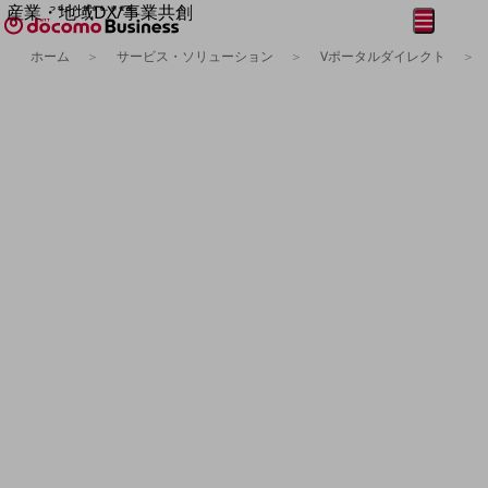
産業・地域DX/事業共創
メニュー
開く
OPEN HUB for Plural Futures
ホーム
サービス・ソリューション
Vポータルダイレクト
自律・分散・協調型社会の実現を目指し、
フリーワードを入力して探す
「社会可能性」を探究・実装する事業共創エコシステムです。
OPEN HUB for Plural Futuresとは
イベント/ウェビナー
記事コンテンツ
プレイヤー(カタリスト/パートナー企業)
事例
Smart World
フリーワードでNTTドコモビジネスの
取り組みを検索
産業・地域DXプラットフォーマーとして
企業と地域が持続成長する社会を目指します
Smart City
Smart Education
Smart Healthcare
Smart Industry
Smart Mobility
Smart Worksite
生成AI(Generative AI)
地域の取り組み
地域社会を支える皆さまと地域課題の解決や