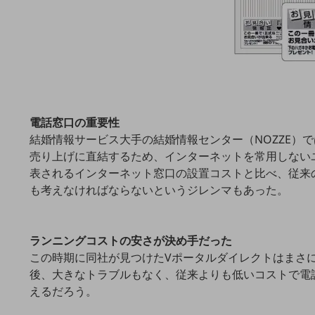
クラウド・データセンター
電話・映像コミュニケーション
セキュリティ
5G
IoT
電話窓口の重要性
AI
結婚情報サービス大手の結婚情報センター（NOZZE
売り上げに直結するため、インターネットを常用しない
データ利活用
表されるインターネット窓口の設置コストと比べ、従来
運用管理
も考えなければならないというジレンマもあった。
業務支援・マーケティング
災害対策・BCP
ランニングコストの安さが決め手だった
課題・ニーズで探す
この時期に同社が見つけたVポータルダイレクトはまさ
課題・ニーズで探すTOP
後、大きなトラブルもなく、従来よりも低いコストで電
えるだろう。
コミュニケーション・情報共有