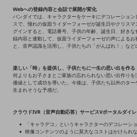
マーケティング
Webへの登録内容と会話で展開が変化
業務効率化
バンダイでは、キャラクターをケーキにデコレーション
スで、憧れの仮面ライダーフォーゼが誕生日やクリスマ
災害対策
グインすると、電話番号、子供の年齢、誕生日、好きな
職場環境整備
録内容と連動して、仮面ライダーフォーゼの声によるお
と、音声認識を活用し、子供たちの「がんばれ！」など
地域共創・地方創生
セキュリティ対策
楽しい「時」を提供し、子供たちに一生の思い出を作る
遠隔監視
何よりもお子さまとご家族の忘れられない思い出作りを
顧客体験（CX）改善
価値として成功を導いた。今後は、子供たち以外のター
生まれそうな予感だ。
自動化・省電化
人材不足解消
業種・業態で探す
クラウドIVR（音声自動応答）サービスVポータルダイ
業種・業態で探すTOP
「キャラデコ」というキャラクターのデコレーシ
自治体
映像コンテンツのように莫大なコストはかけられ