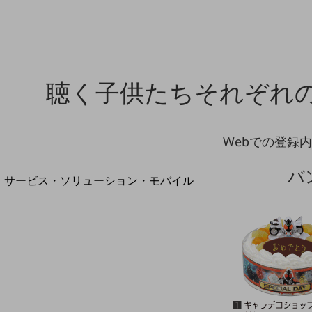
地域経済のさらなる活性化に取り組みます
自治体・地域社会との共創
LGPF(Local Government Platform)
聴く子供たちそれぞれ
別ウィンドウで開きます
Webでの登録
バ
サービス・ソリューション・モバイル
サービス・ソリューションTOP
DXに関する課題を解決する
サービス・ソリューションをご紹介
カテゴリーで探す
カテゴリーで探すTOP
ネットワーク・モバイル