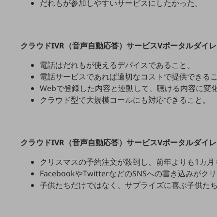
一次産業
だれもが参加しやすいサービスにしたかった。
医療・介護
観光
クラウドIVR（音声自動応答）サービスVポータルダイ
教育
電話はだれもが使えるデバイスであること。
モビリティ
電話サービスであれば適切なコストで提供できる
Webで登録した内容と連動して、聴ける内容に変
製造・建設業
クラウド型で大規模コールにも対応できること。
小売業
キーワードで探す
モバイルTOP
クラウドIVR（音声自動応答）サービスVポータルダイ
法人向けスマホ・携帯に関する、
おすすめの機種、料金やサービスをご紹介
クリスマスの予約注文が殺到し、前年よりも1カ月
製品
FacebookやTwitterなどのSNSへの書き
製品TOP
子供たちだけではなく、サプライズに喜ぶ子供た
ビジネス向けスマートフォン
タフネススマートフォン