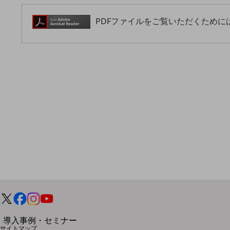
home5Gプラン
PDFファイルをご覧いただくためには
モバイルサービス
端末の一元管理
セキュリティ
運用保守・故障紛失サポート
回線・ネットワーク
お手続き
別ウィンドウで開きます
サービスをご利用中のお客さま
導入事例・セミナー
サイトマップ