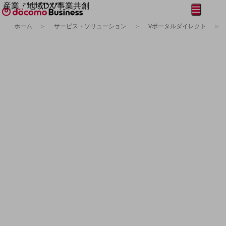
産業・地域DX/事業共創
メニュー
開く
OPEN HUB for Plural Futures
ホーム
サービス・ソリューション
Vポータルダイレクト
自律・分散・協調型社会の実現を目指し、
フリーワードを入力して探す
「社会可能性」を探究・実装する事業共創エコシステムです。
OPEN HUB for Plural Futuresとは
イベント/ウェビナー
記事コンテンツ
プレイヤー(カタリスト/パートナー企業)
事例
Smart World
フリーワードでNTTドコモビジネスの
取り組みを検索
産業・地域DXプラットフォーマーとして
企業と地域が持続成長する社会を目指します
Smart City
Smart Education
Smart Healthcare
Smart Industry
Smart Mobility
Smart Worksite
生成AI(Generative AI)
地域の取り組み
地域社会を支える皆さまと地域課題の解決や