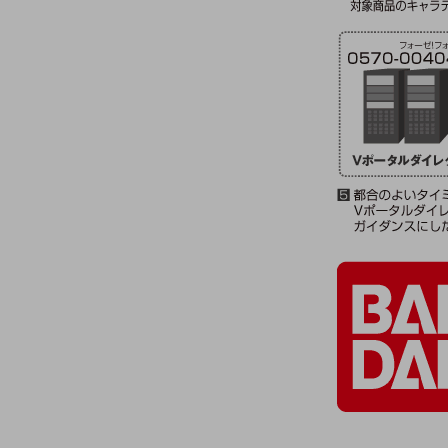
クラウド・データセンター
電話・映像コミュニケーション
セキュリティ
5G
IoT
AI
データ利活用
運用管理
業務支援・マーケティング
災害対策・BCP
課題・ニーズで探す
課題・ニーズで探すTOP
コミュニケーション・情報共有