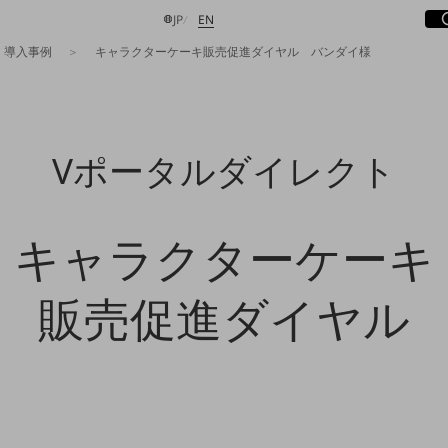
サ
開
日本語
English
JP
EN
導入事例
キャラクターケーキ販売促進ダイヤル バンダイ様
検索する
Vポータルダイレクト
キャラクターケーキ
販売促進ダイヤル