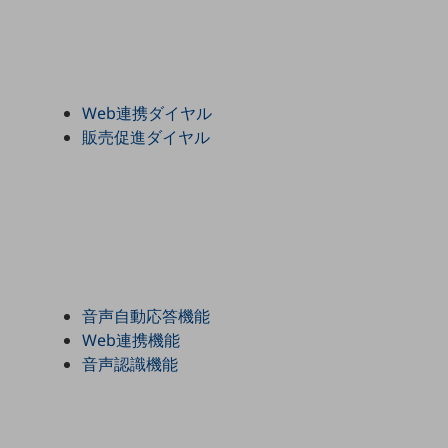
データ通信製品
ドコモケータイ
5G対応ホームルーター
Web連携ダイヤル
通信モジュール製品
販売促進ダイヤル
衛星携帯電話
IOT完了済みメーカーブランド製品
料金
料金TOP
ドコモBiz データ無制限 ドコモ MAX ドコモ mini ドコモBiz かけ放題
音声自動応答機能
ケータイプラン
Web連携機能
5Gデータプラス
音声認識機能
データプラス
IoT向け回線料金