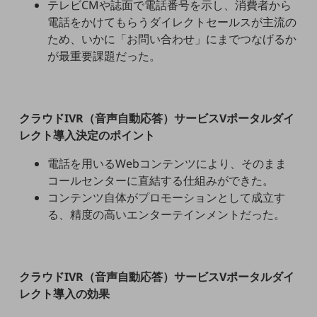
テレビCMや誌面で電話番号を示し、消費者から
教育
電話をかけてもらうダイレクトセールスが主流の
モビリティ
ため、いかに「お問い合わせ」にまでつなげるか
が最重要課題だった。
製造・建設業
小売業
キーワードで探す
モバイルTOP
クラウドIVR（音声自動応答）サービスVポータルダイ
レクト導入決定のポイント
法人向けスマホ・携帯に関する、
おすすめの機種、料金やサービスをご紹介
電話を用いるWebコンテンツにより、そのまま
製品
コールセンターに直結する仕組みができた。
製品TOP
コンテンツ自体がプロモーションとして成立す
ビジネス向けスマートフォン
る、精度の高いエンターテインメントだった。
タフネススマートフォン
データ通信製品
クラウドIVR（音声自動応答）サービスVポータルダイ
ドコモケータイ
レクト導入の効果
5G対応ホームルーター