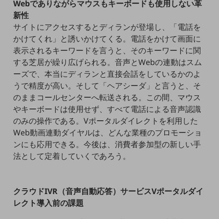
Webでありながらマウスもキーボードも使用しない革
職場環境整備
新性
地域共創・地方創生
サイトにアクセスするとディランが登場し、「電話を
かけてくれ」と誘いかけてくる。電話をかけて画面に
セキュリティ対策
表示されるキーワードを言うと、そのキーワードに関
遠隔監視
する芝居が繰り広げられる。音声とWebの連動はスム
ーズで、本当にディランと直接会話をしているかのよ
顧客体験（CX）改善
うで精度が高い。そして「ヘアシーダ」と言うと、そ
のままコールセンターへ転送される。この間、マウス
自動化・省電化
やキーボードは使用せず、すべて電話による音声認識
人材不足解消
のみの操作である。Vポータルダイレクトを利用した
業種・業態で探す
Web動画連動ダイヤルは、どんな業種のプロモーショ
業種・業態で探すTOP
ンにも応用できる。今後は、消費者参加型の新しい手
自治体
法として定着していくであろう。
一次産業
医療・介護
クラウドIVR（音声自動応答）サービスVポータルダイ
レクト導入前の課題
観光