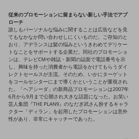
5G
従来のプロモーションに留まらない新しい手法でアプ
IoT
ローチ
AI
誰しもパーソナルな悩みに関することは広告などを見
てもなかなか問い合わせしにくいものだ。ご存知のと
データ利活用
おり、アデランスは髪の悩みというきわめてデリケー
運用管理
トなことをサポートする企業だ。同社のプロモーショ
ンは、テレビCMや雑誌・新聞の誌面で電話番号を示
業務支援・マーケティング
し、興味を持った消費者から電話をかけてもらうダイ
災害対策・BCP
レクトセールスが主流。そのため、いかにターゲット
課題・ニーズで探す
をコールセンターにまで導くかということが重視され
課題・ニーズで探すTOP
た。「ヘアシーダ」の新商品プロモーションは2007年
6月から9月まで公開され大きな話題になった。お笑い
コミュニケーション・情報共有
芸人集団『THE PLAN9』のなだぎ武さん扮するキャラ
マーケティング
クター「ディラン」を起用したプロモーションは意外
性があり、非常にキャッチーであった。
業務効率化
災害対策