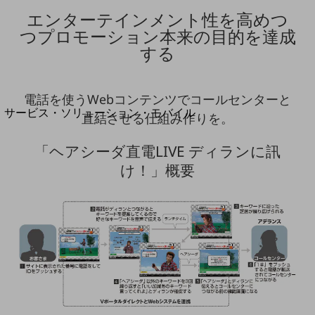
地域経済のさらなる活性化に取り組みます
エンターテインメント性を高めつ
自治体・地域社会との共創
LGPF(Local Government Platform)
つプロモーション本来の目的を達成
する
別ウィンドウで開きます
電話を使うWebコンテンツでコールセンターと
サービス・ソリューション・モバイル
直結させる仕組み作りを。
サービス・ソリューションTOP
「ヘアシーダ直電LIVE ディランに訊
DXに関する課題を解決する
サービス・ソリューションをご紹介
け！」概要
カテゴリーで探す
カテゴリーで探すTOP
ネットワーク・モバイル
クラウド・データセンター
電話・映像コミュニケーション
セキュリティ