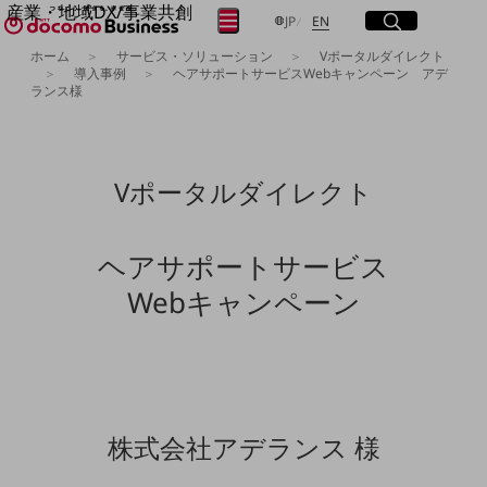
産業・地域DX/事業共創
サイト内検索
開く
日本語
English
メニュー
開く
JP
EN
OPEN HUB for Plural Futures
ホーム
サービス・ソリューション
Vポータルダイレクト
自律・分散・協調型社会の実現を目指し、
導入事例
ヘアサポートサービスWebキャンペーン アデ
ランス様
フリーワードを入力して探す
「社会可能性」を探究・実装する事業共創エコシステムです。
OPEN HUB for Plural Futuresとは
イベント/ウェビナー
検索する
記事コンテンツ
プレイヤー(カタリスト/パートナー企業)
Vポータルダイレクト
事例
Smart World
フリーワードでNTTドコモビジネスの
取り組みを検索
産業・地域DXプラットフォーマーとして
ヘアサポートサービス
企業と地域が持続成長する社会を目指します
Webキャンペーン
Smart City
Smart Education
Smart Healthcare
Smart Industry
Smart Mobility
Smart Worksite
生成AI(Generative AI)
地域の取り組み
株式会社アデランス 様
地域社会を支える皆さまと地域課題の解決や