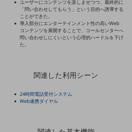
ユーザーにコンテンツを楽しませつつ、最終的に
「問い合わせしてもらう」という目的へ誘導する
通信モジュール製品
ことができた。
衛星携帯電話
導入部分にエンターテインメント性の高いWeb
コンテンツを展開することで、コールセンターへ
IOT完了済みメーカーブランド製品
問い合わせしにくいという心理的ハードルを下げ
料金
料金TOP
た。
ドコモBiz データ無制限 ドコモ MAX ドコモ mini ドコモBiz かけ放題
ケータイプラン
関連した利用シーン
5Gデータプラス
データプラス
24時間電話受付システム
IoT向け回線料金
Web連携ダイヤル
home5Gプラン
モバイルサービス
端末の一元管理
関連した基本機能