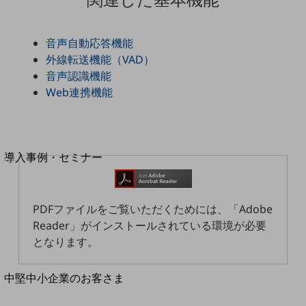
セキュリティ
運用保守・故障紛失サポート
音声自動応答機能
回線・ネットワーク
外線転送機能（VAD）
お手続き
音声認識機能
Web連携機能
別ウィンドウで開きます
サービスをご利用中のお客さま
導入事例・セミナー
導入事例TOP
最新の導入事例や注目の導入事例をご紹介します
PDFファイルをご覧いただくためには、「Adobe
セミナー
Reader」がインストールされている環境が必要
開催・出展する各種セミナー、イベント情報をご紹介します
となります。
別ウィンドウで開きます
中堅中小企業のお客さま
NTTドコモビジネスウォッチ