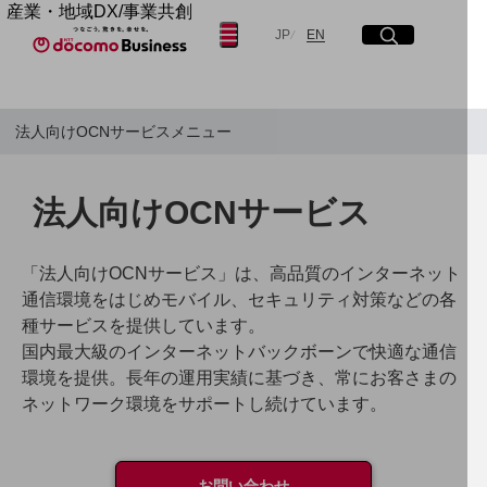
産業・地域DX/事業共創
日本語
English
OPEN HUB for Plural Futures
JP
EN
サイト内検索
開く
メニュー
開く
自律・分散・協調型社会の実現を目指し、
「社会可能性」を探究・実装する事業共創エコシステムです。
OPEN HUB for Plural Futuresとは
フリーワードを入力して探す
法人向けOCNサービスメニュー
イベント/ウェビナー
記事コンテンツ
プレイヤー(カタリスト/パートナー企業)
検索する
事例
法人向けOCNサービス
Smart World
産業・地域DXプラットフォーマーとして
フリーワードでNTTドコモビジネスの
取り組みを検索
「法人向けOCNサービス」は、高品質のインターネット
企業と地域が持続成長する社会を目指します
Smart City
通信環境をはじめモバイル、セキュリティ対策などの各
Smart Education
種サービスを提供しています。
Smart Healthcare
国内最大級のインターネットバックボーンで快適な通信
Smart Industry
Smart Mobility
環境を提供。長年の運用実績に基づき、常にお客さまの
Smart Worksite
ネットワーク環境をサポートし続けています。
生成AI(Generative AI)
地域の取り組み
地域社会を支える皆さまと地域課題の解決や
お問い合わせ