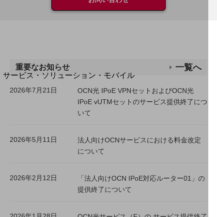
地域経済のさらなる活性化に取り組みます
自治体・地域社会との共創
LGPF(Local Government Platform)
別ウィンドウで開きます
一覧へ
重要なお知らせ
サービス・ソリューション・モバイル
サービス・ソリューションTOP
2026年7月21日
OCN光 IPoE VPNセットおよびOCN光
IPoE vUTMセットのサービス提供終了につ
DXに関する課題を解決する
いて
サービス・ソリューションをご紹介
カテゴリーで探す
カテゴリーで探すTOP
2026年5月11日
法人向けOCNサービスにおける料金改定
について
ネットワーク・モバイル
クラウド・データセンター
2026年2月12日
「法人向けOCN IPoE対応ルーター01」の
電話・映像コミュニケーション
提供終了について
セキュリティ
2026年1月28日
OCN光サービス（F）の サービス提供終了