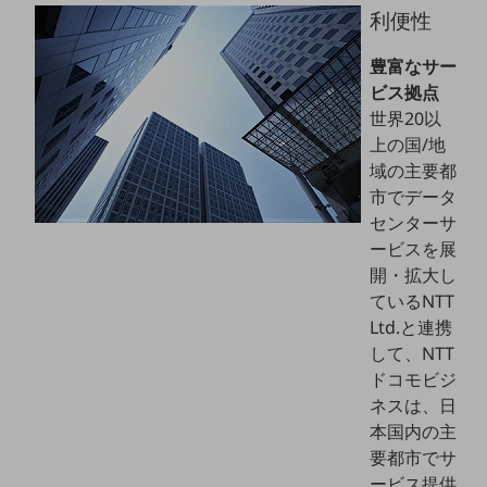
ビジネスお役立ち情報
利便性
旬な話題やお役立ち資料などDXの課題を
豊富なサー
解決するヒントをお届けする記事サイト
新着記事
ビス拠点
お役立ち資料ダウンロード
世界20以
トレンド記事特集
上の国/地
IT用語集
中堅中小企業向け
域の主要都
サービス・ソリューション
市でデータ
センターサ
課題やニーズに合ったサービスをご紹介し、
ービスを展
中堅中小企業のビジネスをサポート！
開・拡大し
お悩みから見つける
お悩みから見つけるTOP
ているNTT
Ltd.と連携
ネットワーク
して、NTT
モバイル・音声
ドコモビジ
ネスは、日
バックオフィス
本国内の主
要都市でサ
リモート・ハイブリッドワーク
ービス提供