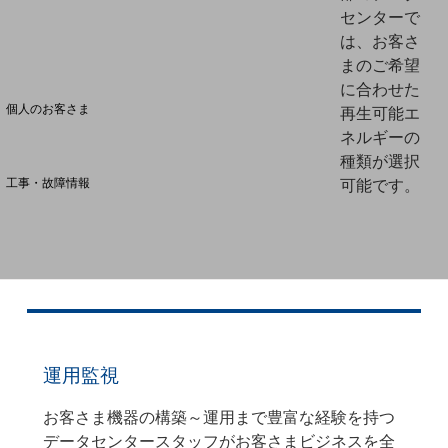
センターで
は、お客さ
料金分析(ご利用料金管理サービス)
まのご希望
に合わせた
Web明細(My docomo)
個人のお客さま
再生可能エ
NTTドコモ
ネルギーの
種類が選択
OCNなど
工事・故障情報
可能です。
お客さまサポートサイト
SDPFナレッジセンター
NTTドコモ 通信障害情報
運用監視
お客さま機器の構築～運用まで豊富な経験を持つ
データセンタースタッフがお客さまビジネスを全