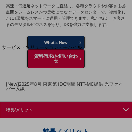
地域経済のさらなる活性化に取り組みます
高速・低遅延ネットワークに直結し、各種クラウドやお客さま拠
自治体・地域社会との共創
点間をシームレスかつ柔軟につなぐデータセンターで、複雑化し
LGPF(Local Government Platform)
たICT環境をスマートに運用・管理できます。私たちは 、お客さ
まのデジタルビジネスを守り、DXを強力に支援します。
別ウィンドウで開きます
What's New
サービス・ソリューション・モバイル
サービス・ソリューションTOP
資料請求/お問い合わ
せ
DXに関する課題を解決する
サービス・ソリューションをご紹介
カテゴリーで探す
カテゴリーで探すTOP
[New]2025年8月 東京第1DC別館 NTT-ME提供 光ファイ
バー入線
ネットワーク・モバイル
クラウド・データセンター
電話・映像コミュニケーション
セキュリティ
特長／メリット