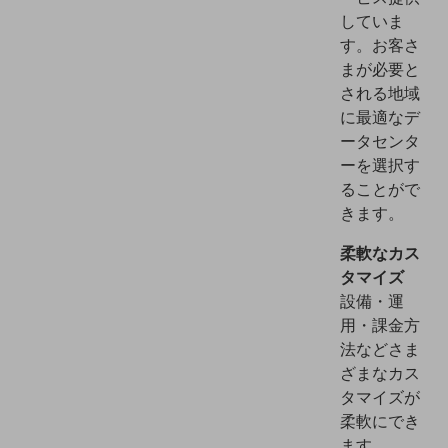
セキュリティ
していま
す。お客さ
その他のお悩みはこちら
業界から見つける
まが必要と
業界から見つけるTOP
される地域
に最適なデ
製造業
ータセンタ
小売・卸売業
ーを選択す
ることがで
運輸業
きます。
建設業
柔軟なカス
地域産業
タマイズ
設備・運
その他の業界はこちら
用・課金方
ゲーム感覚で見つける
ビジネスお悩み診断
法などさま
NTTドコモビジネス
ざまなカス
オンラインショップ
タマイズが
柔軟にでき
モバイル・ICTサービスをオンラインで
ます。
相談・申し込みができるバーチャルショップ