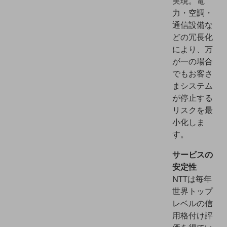
実現。電
力・空調・
通信モジュール製品
通信設備な
衛星携帯電話
どの冗長化
により、万
IOT完了済みメーカーブランド製品
が一の場合
料金
でもお客さ
料金TOP
まシステム
ドコモBiz データ無制限 ドコモ MAX ドコモ mini ドコモBiz かけ放題
が停止する
リスクを最
ケータイプラン
小化しま
5Gデータプラス
す。
データプラス
サービスの
安定性
IoT向け回線料金
NTTは毎年
home5Gプラン
世界トップ
モバイルサービス
レベルの信
端末の一元管理
用格付け評