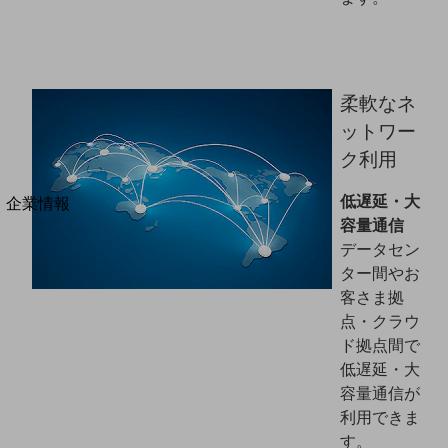
法人向けモバイルトップ
はじめての方へ
サービス・商品を探す
新規会員登録/ログインはこちら
100回線以上のお問い合わせ・お見積りはこちら
柔軟なネ
ットワー
ク利用
別ウィンドウで開きます
低遅延・大
企業情報
容量通信
企業情報TOP
データセン
会社案内
会社案内TOP
ター間やお
客さま拠
組織
点・クラウ
沿革
ド拠点間で
低遅延・大
社長からのご挨拶
容量通信が
利用できま
事業拠点
す。