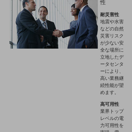
性
教育
耐災害性
モビリティ
地震や水害
製造・建設業
などの自然
災害リスク
小売業
が少ない安
キーワードで探す
モバイルTOP
全な場所に
立地したデ
法人向けスマホ・携帯に関する、
ータセンタ
おすすめの機種、料金やサービスをご紹介
製品
ーにより、
製品TOP
高い業務継
続性能が望
ビジネス向けスマートフォン
めます。
タフネススマートフォン
高可用性
データ通信製品
業界トップ
レベルの電
ドコモケータイ
力可用性を
5G対応ホームルーター