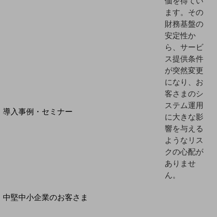
価を得てい
セキュリティ
ます。その
運用保守・故障紛失サポート
財務基盤の
安定性か
回線・ネットワーク
お手続き
ら、サービ
ス提供条件
が突然変更
になり、お
客さまのシ
別ウィンドウで開きます
サービスをご利用中のお客さま
ステム運用
導入事例・セミナー
に大きな影
導入事例TOP
響を与える
ようなリス
最新の導入事例や注目の導入事例をご紹介します
セミナー
クの心配が
ありませ
開催・出展する各種セミナー、イベント情報をご紹介します
ん。
別ウィンドウで開きます
中堅中小企業のお客さま
NTTドコモビジネスウォッチ