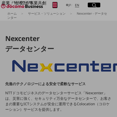
産業・地域DX/事業共創
サイト内検索
開く
日本語
English
メニュー
開く
JP
EN
OPEN HUB for Plural Futures
ホーム
サービス・ソリューション
Nexcenter - データセ
自律・分散・協調型社会の実現を目指し、
ンター
フリーワードを入力して探す
「社会可能性」を探究・実装する事業共創エコシステムです。
OPEN HUB for Plural Futuresとは
イベント/ウェビナー
Nexcenter
検索する
記事コンテンツ
プレイヤー(カタリスト/パートナー企業)
データセンター
事例
Smart World
フリーワードでNTTドコモビジネスの
取り組みを検索
産業・地域DXプラットフォーマーとして
企業と地域が持続成長する社会を目指します
Smart City
Smart Education
Smart Healthcare
先進のテクノロジーによる安全で柔軟なサービス
Smart Industry
Smart Mobility
NTTドコモビジネスのデータセンターサービス「Nexcenter」
Smart Worksite
は、災害に強く、セキュリティ万全なデータセンターで、お客さ
生成AI(Generative AI)
まの重要なICTシステムが安全に運用できるColocation（コロケ
地域の取り組み
ーション）サービスを提供します。
地域社会を支える皆さまと地域課題の解決や