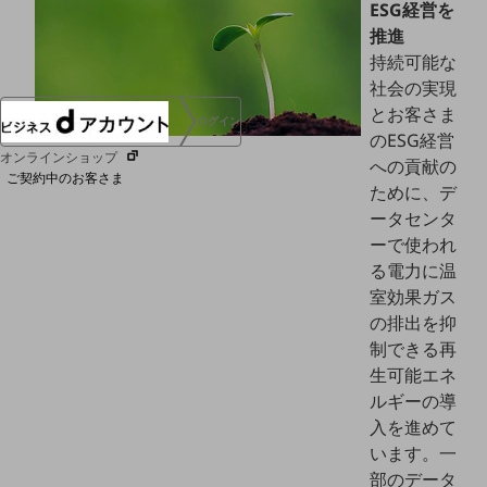
ESG経営を
協賛
推進
NTTドコモグループ
持続可能な
社会の実現
とお客さま
ログイン
のESG経営
オンラインショップ
への貢献の
ご契約中のお客さま
ために、デ
ータセンタ
サービス別サポート情報
ーで使われ
る電力に温
室効果ガス
の排出を抑
ご契約中サービスの一元管理
制できる再
生可能エネ
ルギーの導
入を進めて
Web明細(ビリングステーション)
います。一
部のデータ