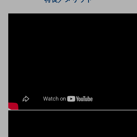
5G
IoT
AI
データ利活用
運用管理
業務支援・マーケティング
災害対策・BCP
課題・ニーズで探す
課題・ニーズで探すTOP
コミュニケーション・情報共有
マーケティング
業務効率化
災害対策