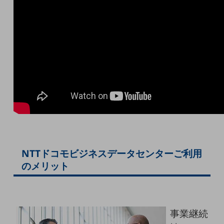
職場環境整備
地域共創・地方創生
セキュリティ対策
遠隔監視
顧客体験（CX）改善
自動化・省電化
人材不足解消
業種・業態で探す
業種・業態で探すTOP
NTTドコモビジネスデータセンターご利用
自治体
のメリット
一次産業
医療・介護
事業継続
観光