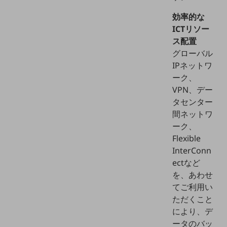
グループ会社
効率的な
会社案内パンフレット
ICTリソー
ニュースルーム
ス配置
ニュースルームTOP
グローバル
ニュースリリース
IPネットワ
ーク、
地域からの発表
VPN、デー
重要なお知らせ
タセンター
間ネットワ
お知らせ
ーク、
社外からの評価実績
Flexible
サステナビリティ
InterConn
サステナビリティTOP
ectなど
を、あわせ
NTTドコモビジネスグループのサステナビリティ
てご利用い
サステナビリティ基本方針
ただくこと
により、デ
サステナビリティレポート
ータのバッ