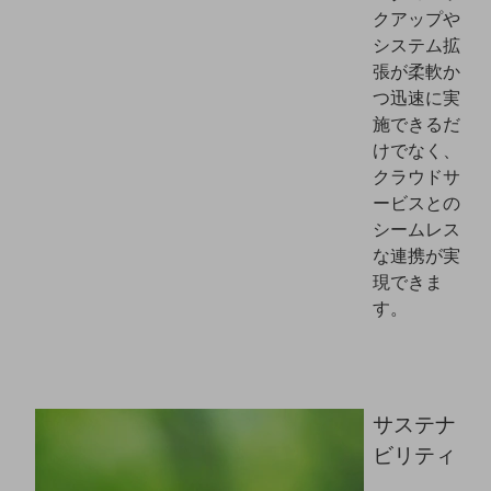
ダイバーシティ
クアップや
経営情報
システム拡
経営情報TOP
張が柔軟か
つ迅速に実
業績
施できるだ
決算公告
けでなく、
クラウドサ
電子公告
ービスとの
基礎的電気通信役務損益明細表
シームレス
採用情報
な連携が実
採用情報TOP
現できま
新卒採用
す。
経験者採用
障がい者採用
サステナ
人材育成制度
広告・協賛
ビリティ
広告