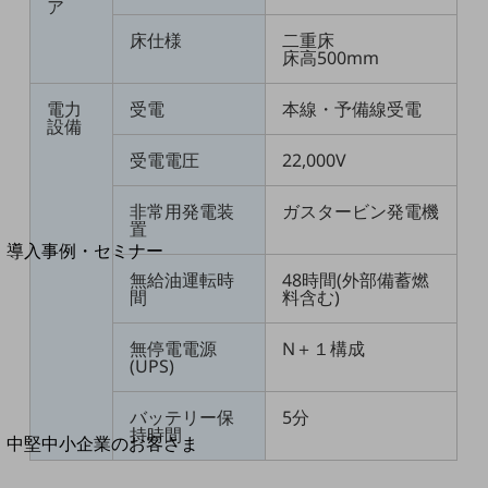
セキュリティ
ア
床仕様
二重床
運用保守・故障紛失サポート
床高500mm
回線・ネットワーク
お手続き
電力
受電
本線・予備線受電
設備
受電電圧
22,000V
非常用発電装
ガスタービン発電機
別ウィンドウで開きます
サービスをご利用中のお客さま
置
導入事例・セミナー
導入事例TOP
無給油運転時
48時間(外部備蓄燃
間
料含む)
最新の導入事例や注目の導入事例をご紹介します
セミナー
無停電電源
N＋１構成
(UPS)
開催・出展する各種セミナー、イベント情報をご紹介します
バッテリー保
5分
持時間
別ウィンドウで開きます
中堅中小企業のお客さま
NTTドコモビジネスウォッチ