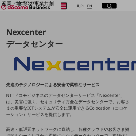
産業・地域DX/事業共創
サイト内検索
開く
日本語
English
メニュー
開く
JP
EN
OPEN HUB for Plural Futures
自律・分散・協調型社会の実現を目指し、
フリーワードを入力して探す
「社会可能性」を探究・実装する事業共創エコシステムです。
Nexcenter
OPEN HUB for Plural Futuresとは
イベント/ウェビナー
データセンター
検索する
記事コンテンツ
プレイヤー(カタリスト/パートナー企業)
事例
Smart World
フリーワードでNTTドコモビジネスの
取り組みを検索
産業・地域DXプラットフォーマーとして
企業と地域が持続成長する社会を目指します
Smart City
先進のテクノロジーによる安全で柔軟なサービス
Smart Education
Smart Healthcare
NTTドコモビジネスのデータセンターサービス「Nexcenter」
Smart Industry
は、災害に強く、セキュリティ万全なデータセンターで、お客さ
Smart Mobility
まの重要なICTシステムが安全に運用できるColocation（コロケ
Smart Worksite
ーション）サービスを提供します。
生成AI(Generative AI)
地域の取り組み
高速・低遅延ネットワークに直結し、各種クラウドやお客さま拠
地域社会を支える皆さまと地域課題の解決や
点間をシームレスかつ柔軟につなぐデータセンターで、複雑化し