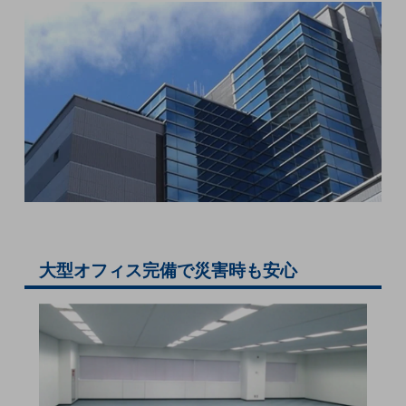
5G
IoT
AI
データ利活用
運用管理
業務支援・マーケティング
災害対策・BCP
課題・ニーズで探す
課題・ニーズで探すTOP
大型オフィス完備で災害時も安心
コミュニケーション・情報共有
マーケティング
業務効率化
災害対策