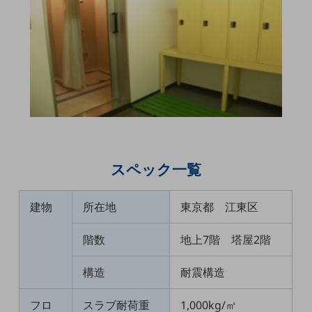
通信モジュール製品
衛星携帯電話
IOT完了済みメーカーブランド製品
料金
料金TOP
ドコモBiz データ無制限 ドコモ MAX ドコモ mini ドコモBiz かけ放題
ケータイプラン
スペック一覧
5Gデータプラス
建物
所在地
東京都 江東区
データプラス
IoT向け回線料金
階数
地上7階 塔屋2階
home5Gプラン
構造
耐震構造
モバイルサービス
端末の一元管理
フロ
スラブ耐荷重
1,000kg/㎡