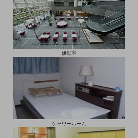
教育
モビリティ
製造・建設業
小売業
キーワードで探す
モバイルTOP
仮眠室
法人向けスマホ・携帯に関する、
おすすめの機種、料金やサービスをご紹介
製品
製品TOP
ビジネス向けスマートフォン
タフネススマートフォン
データ通信製品
シャワールーム
ドコモケータイ
5G対応ホームルーター