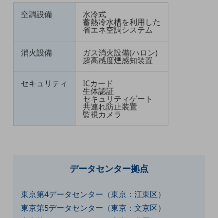
ビジネスお役立ち情報
空調設備
水冷式
旬な話題やお役立ち資料などDXの課題を
蓄熱冷水槽を利用した
省エネ空調システム
解決するヒントをお届けする記事サイト
新着記事
お役立ち資料ダウンロード
消火設備
ガス消火設備(ハロン)
トレンド記事特集
超高感度煙感知装置
IT用語集
中堅中小企業向け
セキュリティ
ICカード
サービス・ソリューション
生体認証
セキュリティゲート
課題やニーズに合ったサービスをご紹介し、
共連れ防止装置
中堅中小企業のビジネスをサポート！
監視カメラ
お悩みから見つける
お悩みから見つけるTOP
ネットワーク
データセンター拠点
モバイル・音声
バックオフィス
東京第4データセンター（東京：江東区）
リモート・ハイブリッドワーク
東京第5データセンター（東京：文京区）