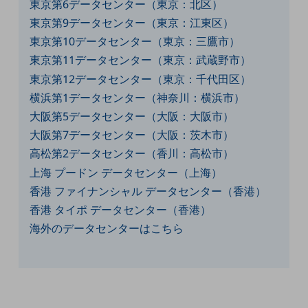
東京第6データセンター（東京：北区）
セキュリティ
東京第9データセンター（東京：江東区）
その他のお悩みはこちら
東京第10データセンター（東京：三鷹市）
業界から見つける
東京第11データセンター（東京：武蔵野市）
業界から見つけるTOP
東京第12データセンター（東京：千代田区）
製造業
横浜第1データセンター（神奈川：横浜市）
小売・卸売業
大阪第5データセンター（大阪：大阪市）
大阪第7データセンター（大阪：茨木市）
運輸業
高松第2データセンター（香川：高松市）
建設業
上海 プードン データセンター（上海）
地域産業
香港 ファイナンシャル データセンター（香港）
香港 タイポ データセンター（香港）
その他の業界はこちら
ゲーム感覚で見つける
海外のデータセンターはこちら
ビジネスお悩み診断
NTTドコモビジネス
オンラインショップ
モバイル・ICTサービスをオンラインで
相談・申し込みができるバーチャルショップ