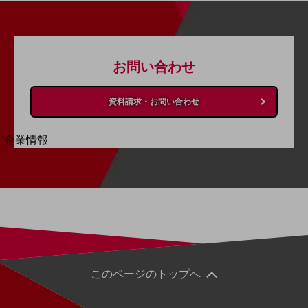
法人向けモバイルトップ
はじめての方へ
サービス・商品を探す
新規会員登録/ログインはこちら
100回線以上のお問い合わせ・お見積りはこちら
お問い合わせ
資料請求・お問い合わせ
別ウィンドウで開きます
企業情報
企業情報TOP
会社案内
会社案内TOP
組織
沿革
社長からのご挨拶
このページのトップへ
事業拠点