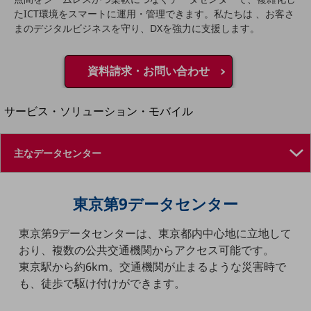
地域経済のさらなる活性化に取り組みます
たICT環境をスマートに運用・管理できます。私たちは 、お客さ
自治体・地域社会との共創
まのデジタルビジネスを守り、DXを強力に支援します。
LGPF(Local Government Platform)
別ウィンドウで開きます
資料請求・お問い合わせ
サービス・ソリューション・モバイル
サービス・ソリューションTOP
DXに関する課題を解決する
サービス・ソリューションをご紹介
カテゴリーで探す
カテゴリーで探すTOP
東京第9データセンター
ネットワーク・モバイル
東京第9データセンターは、東京都内中心地に立地して
クラウド・データセンター
おり、複数の公共交通機関からアクセス可能です。
東京駅から約6km。交通機関が止まるような災害時で
電話・映像コミュニケーション
も、徒歩で駆け付けができます。
セキュリティ