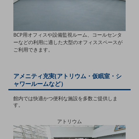
職場環境整備
地域共創・地方創生
セキュリティ対策
BCP用オフィスや設備監視ルーム、コールセンタ
遠隔監視
ーなどの利用に適した大型のオフィススペースが
ご利用できます。
顧客体験（CX）改善
自動化・省電化
人材不足解消
アメニティ充実(アトリウム・仮眠室・シ
業種・業態で探す
ャワールームなど）
業種・業態で探すTOP
自治体
館内では快適かつ便利な施設を多数ご提供しま
す。
一次産業
医療・介護
アトリウム
観光