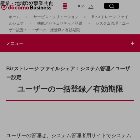
産業・地域DX/事業共創
日本語
English
メニュー
開く
サイト内検索
開く
JP
EN
OPEN HUB for Plural Futures
ホーム
サービス・ソリューション
Bizストレージ ファイ
自律・分散・協調型社会の実現を目指し、
ルシェア
機能／セキュリティ／品質
システム管理／ユー
「社会可能性」を探究・実装する事業共創エコシステムです。
フリーワードを入力して探す
ザー設定：ユーザーの一括登録／有効期限
OPEN HUB for Plural Futuresとは
イベント/ウェビナー
メニュー
記事コンテンツ
検索する
プレイヤー(カタリスト/パートナー企業)
事例
Smart World
フリーワードでNTTドコモビジネスの
Bizストレージ ファイルシェア：システム管理／ユーザ
取り組みを検索
産業・地域DXプラットフォーマーとして
ー設定
企業と地域が持続成長する社会を目指します
Smart City
ユーザーの一括登録／有効期限
Smart Education
Smart Healthcare
Smart Industry
Smart Mobility
Smart Worksite
生成AI(Generative AI)
地域の取り組み
ユーザーの管理は、システム管理者用サイトでシステム
地域社会を支える皆さまと地域課題の解決や