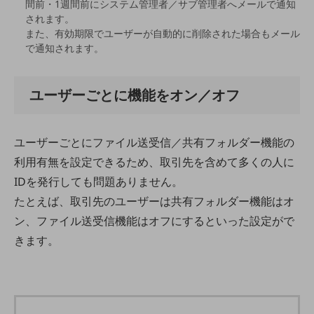
教育
間前・1週間前にシステム管理者／サブ管理者へメールで通知
されます。
モビリティ
また、有効期限でユーザーが自動的に削除された場合もメール
で通知されます。
製造・建設業
小売業
キーワードで探す
ユーザーごとに機能をオン／オフ
モバイルTOP
法人向けスマホ・携帯に関する、
ユーザーごとにファイル送受信／共有フォルダー機能の
おすすめの機種、料金やサービスをご紹介
製品
利用有無を設定できるため、取引先を含めて多くの人に
製品TOP
IDを発行しても問題ありません。
ビジネス向けスマートフォン
たとえば、取引先のユーザーは共有フォルダー機能はオ
ン、ファイル送受信機能はオフにするといった設定がで
タフネススマートフォン
きます。
データ通信製品
ドコモケータイ
5G対応ホームルーター