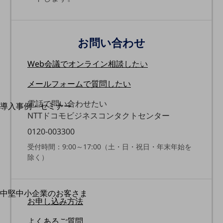
運用保守・故障紛失サポート
回線・ネットワーク
お手続き
お問い合わせ
Web会議で
オンライン相談したい
メールフォームで
質問したい
別ウィンドウで開きます
サービスをご利用中のお客さま
電話で問い合わせたい
導入事例・セミナー
NTTドコモビジネスコンタクトセンター
導入事例TOP
0120-003300
最新の導入事例や注目の導入事例をご紹介します
セミナー
受付時間：9:00～17:00（土・日・祝日・年末年始を
除く）
開催・出展する各種セミナー、イベント情報をご紹介します
中堅中小企業のお客さま
別ウィンドウで開きます
お申し込み方法
NTTドコモビジネスウォッチ
ビジネスお役立ち情報
よくあるご質問