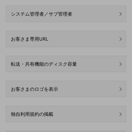
その他のお悩みはこちら
業界から見つける
システム管理者／サブ管理者
業界から見つけるTOP
製造業
お客さま専用URL
小売・卸売業
運輸業
建設業
転送・共有機能のディスク容量
地域産業
その他の業界はこちら
お客さまのロゴを表示
ゲーム感覚で見つける
ビジネスお悩み診断
NTTドコモビジネス
オンラインショップ
独自利用規約の掲載
モバイル・ICTサービスをオンラインで
相談・申し込みができるバーチャルショップ
法人向けモバイルトップ