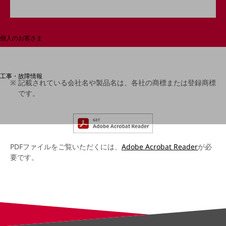
料金分析(ご利用料金管理サービス)
Web明細(My docomo)
個人のお客さま
NTTドコモ
OCNなど
工事・故障情報
記載されている会社名や製品名は、各社の商標または登録商標
お客さまサポートサイト
です。
SDPFナレッジセンター
NTTドコモ 通信障害情報
PDFファイルをご覧いただくには、
Adobe Acrobat Reader
が必
要です。