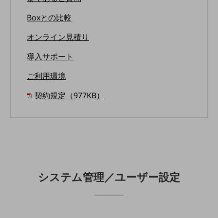
旬な話題やお役立ち資料などDXの課題を
Boxとの比較
解決するヒントをお届けする記事サイト
新着記事
オンライン見積り
お役立ち資料ダウンロード
トレンド記事特集
IT用語集
導入サポート
中堅中小企業向け
ご利用環境
サービス・ソリューション
課題やニーズに合ったサービスをご紹介し、
契約規定（977KB）
中堅中小企業のビジネスをサポート！
お悩みから見つける
お悩みから見つけるTOP
ネットワーク
モバイル・音声
バックオフィス
システム管理／ユーザー設定
リモート・ハイブリッドワーク
セキュリティ