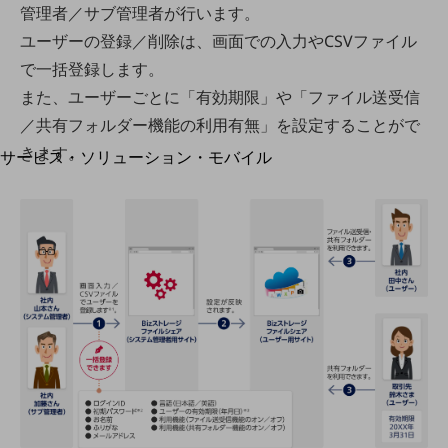
地域経済のさらなる活性化に取り組みます
管理者／サブ管理者が行います。
自治体・地域社会との共創
ユーザーの登録／削除は、画面での入力やCSVファイル
LGPF(Local Government Platform)
で一括登録します。
また、ユーザーごとに「有効期限」や「ファイル送受信
別ウィンドウで開きます
／共有フォルダー機能の利用有無」を設定することがで
きます。
サービス・ソリューション・モバイル
サービス・ソリューションTOP
DXに関する課題を解決する
サービス・ソリューションをご紹介
カテゴリーで探す
カテゴリーで探すTOP
ネットワーク・モバイル
クラウド・データセンター
電話・映像コミュニケーション
セキュリティ