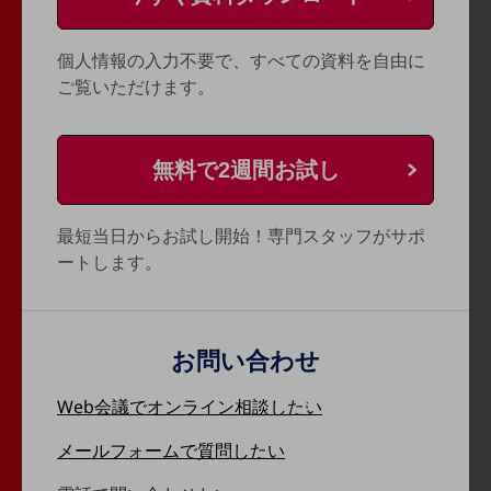
経営情報TOP
個人情報の入力不要で、すべての資料を自由に
業績
ご覧いただけます。
決算公告
電子公告
無料で2週間お試し
基礎的電気通信役務損益明細表
採用情報
採用情報TOP
最短当日からお試し開始！専門スタッフがサポ
ートします。
新卒採用
経験者採用
障がい者採用
お問い合わせ
人材育成制度
Web会議で
オンライン相談したい
広告・協賛
広告
メールフォームで
質問したい
協賛
NTTドコモグループ