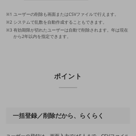
5G
IoT
ユーザーの削除も画面またはCSVファイルで行えます。
システムで乱数を自動作成することもできます。
AI
有効期限が切れたユーザーは自動で削除されます。年は現在
データ利活用
から2年以内を指定できます。
運用管理
業務支援・マーケティング
災害対策・BCP
ポイント
課題・ニーズで探す
課題・ニーズで探すTOP
コミュニケーション・情報共有
マーケティング
一括登録／削除だから、らくらく
業務効率化
災害対策