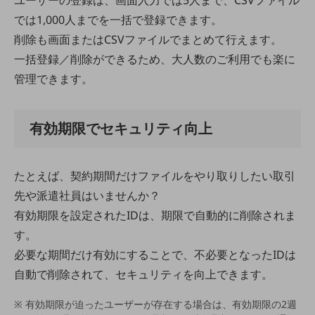
ユーザーの登録は、画面入力では5人まで、CSVファイル
職場環境整備
では1,000人までを一括で登録できます。
地域共創・地方創生
削除も画面またはCSVファイルでまとめて行えます。
セキュリティ対策
一括登録／削除ができるため、大人数のご利用でも楽に
管理できます。
遠隔監視
顧客体験（CX）改善
有効期限でセキュリティ向上
自動化・省電化
人材不足解消
業種・業態で探す
たとえば、契約期間だけファイルをやり取りしたい取引
業種・業態で探すTOP
先や派遣社員はいませんか？
自治体
有効期限を設定されたIDは、期限で自動的に削除されま
す。
一次産業
必要な期間だけ有効にすることで、不必要となったIDは
医療・介護
自動で削除されて、セキュリティを向上できます。
観光
有効期限が迫ったユーザーが存在する場合は、有効期限の2週