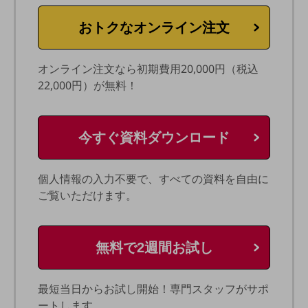
通信モジュール製品
おトクなオンライン注文
衛星携帯電話
IOT完了済みメーカーブランド製品
オンライン注文なら初期費用20,000円（税込
料金
22,000円）が無料！
料金TOP
ドコモBiz データ無制限 ドコモ MAX ドコモ mini ドコモBiz かけ放題
今すぐ資料ダウンロード
ケータイプラン
5Gデータプラス
個人情報の入力不要で、すべての資料を自由に
ご覧いただけます。
データプラス
IoT向け回線料金
home5Gプラン
無料で2週間お試し
モバイルサービス
端末の一元管理
最短当日からお試し開始！専門スタッフがサポ
セキュリティ
ートします。