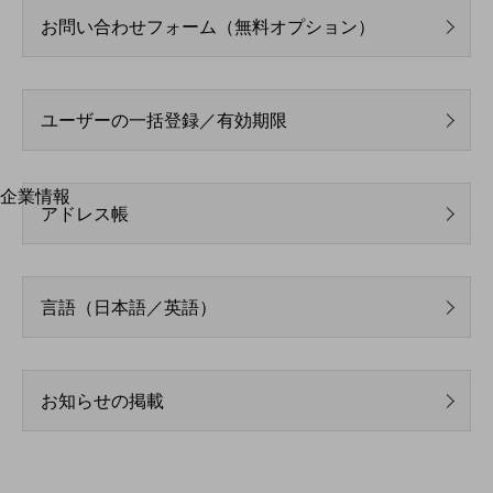
はじめての方へ
お問い合わせフォーム（無料オプション）
サービス・商品を探す
新規会員登録/ログインはこちら
100回線以上のお問い合わせ・お見積りはこちら
ユーザーの一括登録／有効期限
企業情報
別ウィンドウで開きます
アドレス帳
企業情報TOP
会社案内
会社案内TOP
言語（日本語／英語）
組織
沿革
社長からのご挨拶
お知らせの掲載
事業拠点
グループ会社