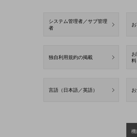
データ通信製品
ドコモケータイ
システム管理者／サブ管理
お
5G対応ホームルーター
者
通信モジュール製品
衛星携帯電話
お
独自利用規約の掲載
IOT完了済みメーカーブランド製品
料
料金
料金TOP
ドコモBiz データ無制限 ドコモ MAX ドコモ mini ドコモBiz かけ放題
言語（日本語／英語）
お
ケータイプラン
5Gデータプラス
データプラス
IoT向け回線料金
機