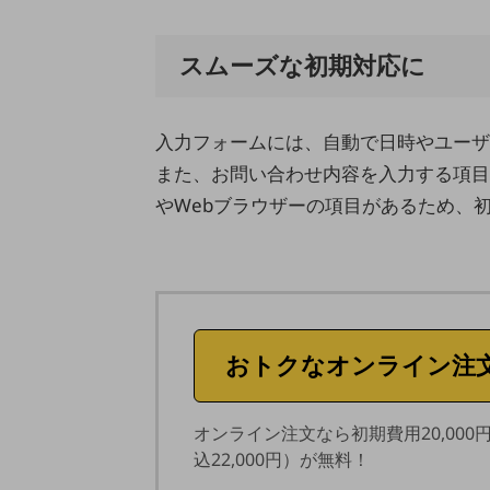
業務効率化
スムーズな初期対応に
災害対策
職場環境整備
入力フォームには、自動で日時やユーザ
地域共創・地方創生
また、お問い合わせ内容を入力する項目
セキュリティ対策
やWebブラウザーの項目があるため、
遠隔監視
顧客体験（CX）改善
自動化・省電化
人材不足解消
おトクなオンライン注
業種・業態で探す
業種・業態で探すTOP
オンライン注文なら初期費用20,000
自治体
込22,000円）が無料！
一次産業