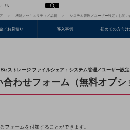
日本語
English
サイト内検索
開く
P
EN
ア
機能／セキュリティ／品質
システム管理／ユーザー設定：お問い
金／お見積り
導入事例
初めての方向け
検索する
Bizストレージ ファイルシェア：システム管理／ユーザー設定
い合わせフォーム（無料オプシ
るフォームを付加することができます。