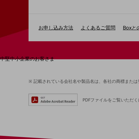
最新の導入事例や注目の導入事例をご紹介します
セミナー
開催・出展する各種セミナー、イベント情報をご紹介します
お申し込み方法
よくあるご質問
Box
中堅中小企業のお客さま
NTTドコモビジネスウォッチ
ビジネスお役立ち情報
記載されている会社名や製品名は、各社の商標または
旬な話題やお役立ち資料などDXの課題を
解決するヒントをお届けする記事サイト
新着記事
PDFファイルをご覧いただく
お役立ち資料ダウンロード
トレンド記事特集
IT用語集
中堅中小企業向け
サービス・ソリューション
課題やニーズに合ったサービスをご紹介し、