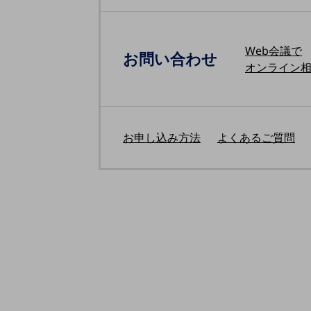
医療・介護
観光
Web会議で
お問い合わせ
オンライン
教育
モビリティ
製造・建設業
お申し込み方法
よくあるご質問
小売業
キーワードで探す
モバイルTOP
法人向けスマホ・携帯に関する、
おすすめの機種、料金やサービスをご紹介
製品
製品TOP
ビジネス向けスマートフォン
タフネススマートフォン