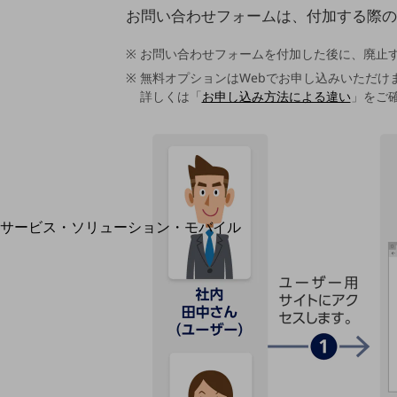
地域経済のさらなる活性化に取り組みます
お問い合わせフォームは、付加する際の
自治体・地域社会との共創
LGPF(Local Government Platform)
お問い合わせフォームを付加した後に、廃止
無料オプションはWebでお申し込みいただけ
詳しくは「
お申し込み方法による違い
」をご
別ウィンドウで開きます
サービス・ソリューション・モバイル
サービス・ソリューションTOP
DXに関する課題を解決する
サービス・ソリューションをご紹介
カテゴリーで探す
カテゴリーで探すTOP
ネットワーク・モバイル
クラウド・データセンター