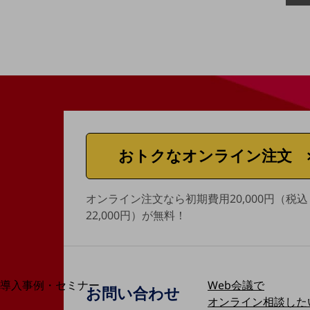
home5Gプラン
モバイルサービス
端末の一元管理
セキュリティ
運用保守・故障紛失サポート
回線・ネットワーク
お手続き
おトクなオンライン注文
オンライン注文なら初期費用20,000円（税込
22,000円）が無料！
別ウィンドウで開きます
サービスをご利用中のお客さま
Web会議で
導入事例・セミナー
お問い合わせ
導入事例TOP
オンライン相談した