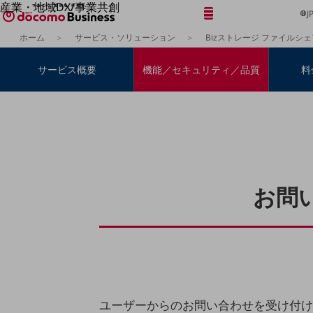
産業・地域DX/事業共創
メニュー
開く
J
OPEN HUB for Plural Futures
ホーム
サービス・ソリューション
Bizストレージ ファイルシェ
自律・分散・協調型社会の実現を目指し、
「社会可能性」を探究・実装する事業共創エコシステムです。
フリーワードを入力して探す
サービス概要
機能／セキュリティ／品質
料
OPEN HUB for Plural Futuresとは
イベント/ウェビナー
記事コンテンツ
プレイヤー(カタリスト/パートナー企業)
事例
Smart World
フリーワードでNTTドコモビジネスの
取り組みを検索
産業・地域DXプラットフォーマーとして
企業と地域が持続成長する社会を目指します
Smart City
お問
Smart Education
Smart Healthcare
Smart Industry
Smart Mobility
Smart Worksite
生成AI(Generative AI)
地域の取り組み
地域社会を支える皆さまと地域課題の解決や
ユーザーからのお問い合わせを受け付け