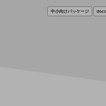
データ通信製品
中小向けパッケージ
doc
ドコモケータイ
5G対応ホームルーター
通信モジュール製品
衛星携帯電話
IOT完了済みメーカーブランド製品
料金
料金TOP
ドコモBiz データ無制限 ドコモ MAX ドコモ mini ドコモBiz かけ放題
ケータイプラン
5Gデータプラス
データプラス
IoT向け回線料金