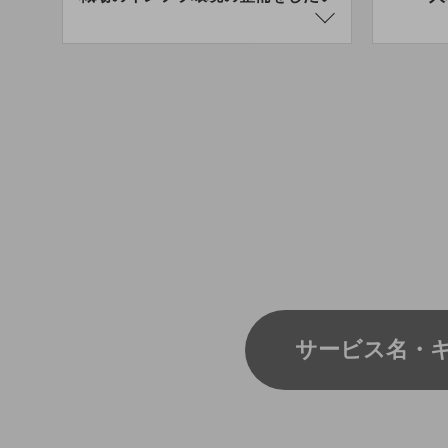
医療・介護
観光
教育
モビリティ
製造・建設業
小売業
キーワードで探す
モバイルTOP
法人向けスマホ・携帯に関する、
おすすめの機種、料金やサービスをご紹介
製品
製品TOP
ビジネス向けスマートフォン
タフネススマートフォン