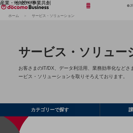
産業・地域DX/事業共創
メニュー
開く
J
OPEN HUB for Plural Futures
ホーム
サービス・ソリューション
自律・分散・協調型社会の実現を目指し、
フリーワードを入力して探す
「社会可能性」を探究・実装する事業共創エコシステムです。
OPEN HUB for Plural Futuresとは
イベント/ウェビナー
記事コンテンツ
サービス・
ソリュー
プレイヤー(カタリスト/パートナー企業)
事例
Smart World
フリーワードでNTTドコモビジネスの
取り組みを検索
お客さまのIT/DX、データ利活用、業務効率化など
産業・地域DXプラットフォーマーとして
企業と地域が持続成長する社会を目指します
ービス・ソリューションを取りそろえております。
Smart City
Smart Education
Smart Healthcare
Smart Industry
Smart Mobility
Smart Worksite
カテゴリーで
探す
生成AI(Generative AI)
地域の取り組み
地域社会を支える皆さまと地域課題の解決や