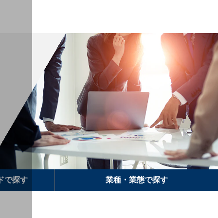
ドで
探す
業種・業態で
探す