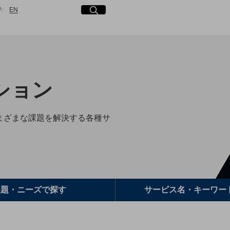
日本語
English
サイト内検索
開く
P
EN
検索する
ション
さまざまな課題を解決する各種サ
課題・ニーズで
探す
サービス名・
キーワー