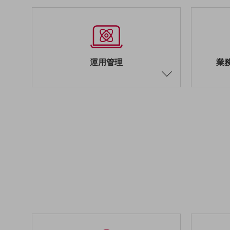
電話・映像コミュニケーション
セキュリティ
5G
運用管理
業
IoT
AI
データ利活用
運用管理
業務支援・マーケティング
災害対策・BCP
課題・ニーズで探す
課題・ニーズで探すTOP
コミュニケーション・情報共有
マーケティング