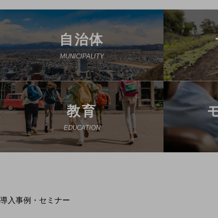
home5Gプラン
モバイルサービス
端末の一元管理
自治体
セキュリティ
MUNICIPALITY
運用保守・故障紛失サポート
回線・ネットワーク
お手続き
教育
EDUCATION
別ウィンドウで開きます
サービスをご利用中のお客さま
導入事例・セミナー
導入事例TOP