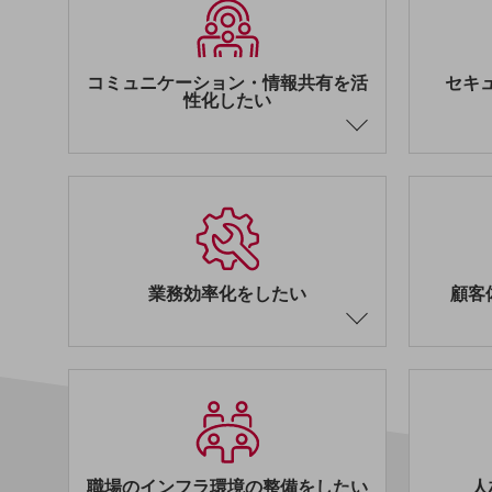
業務効率化
災害対策
コミュニケーション・情報共有を活
セキ
性化したい
職場環境整備
地域共創・地方創生
セキュリティ対策
遠隔監視
顧客体験（CX）改善
業務効率化をしたい
顧客
自動化・省電化
人材不足解消
業種・業態で探す
業種・業態で探すTOP
自治体
一次産業
職場のインフラ環境の整備をしたい
人