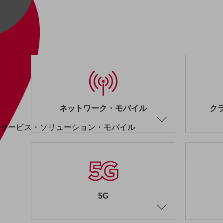
地域経済のさらなる活性化に取り組みます
自治体・地域社会との共創
LGPF(Local Government Platform)
別ウィンドウで開きます
ネットワーク・モバイル
ク
サービス・ソリューション・モバイル
サービス・ソリューションTOP
DXに関する課題を解決する
サービス・ソリューションをご紹介
カテゴリーで探す
カテゴリーで探すTOP
5G
ネットワーク・モバイル
クラウド・データセンター