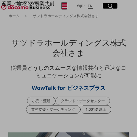
産業・地域DX/事業共創
サイト内検索
開く
日本語
English
メニュー
開く
JP
EN
OPEN HUB for Plural Futures
ホーム
サツドラホールディングス株式会社さま
自律・分散・協調型社会の実現を目指し、
フリーワードを入力して探す
「社会可能性」を探究・実装する事業共創エコシステムです。
OPEN HUB for Plural Futuresとは
イベント/ウェビナー
サツドラホールディングス株式
検索する
記事コンテンツ
プレイヤー(カタリスト/パートナー企業)
会社さま
事例
Smart World
フリーワードでNTTドコモビジネスの
従業員どうしのスムーズな情報共有と迅速なコ
取り組みを検索
産業・地域DXプラットフォーマーとして
ミュニケーションが可能に
企業と地域が持続成長する社会を目指します
Smart City
WowTalk for ビジネスプラス
Smart Education
Smart Healthcare
Smart Industry
小売・流通
クラウド・データセンター
Smart Mobility
業務支援・マーケティング
1,001名以上
Smart Worksite
生成AI(Generative AI)
地域の取り組み
地域社会を支える皆さまと地域課題の解決や