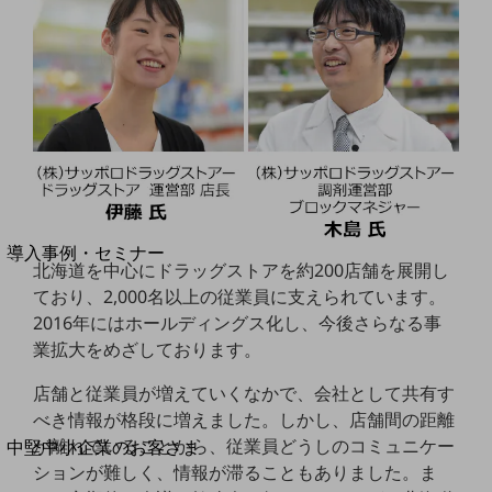
セキュリティ
運用保守・故障紛失サポート
回線・ネットワーク
お手続き
別ウィンドウで開きます
サービスをご利用中のお客さま
導入事例・セミナー
北海道を中心にドラッグストアを約200店舗を展開し
導入事例TOP
ており、2,000名以上の従業員に支えられています。
最新の導入事例や注目の導入事例をご紹介します
2016年にはホールディングス化し、今後さらなる事
セミナー
業拡大をめざしております。
開催・出展する各種セミナー、イベント情報をご紹介します
店舗と従業員が増えていくなかで、会社として共有す
べき情報が格段に増えました。しかし、店舗間の距離
別ウィンドウで開きます
が離れていることから、従業員どうしのコミュニケー
中堅中小企業のお客さま
NTTドコモビジネスウォッチ
ションが難しく、情報が滞ることもありました。ま