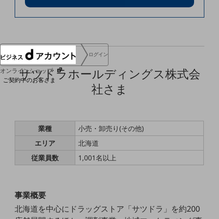
協賛
NTTドコモグループ
ログイン
サツドラホールディングス株式会
オンラインショップ
ご契約中のお客さま
社さま
サービス別サポート情報
業種
小売・卸売り(その他)
エリア
北海道
ご契約中サービスの一元管理
従業員数
1,001名以上
事業概要
Web明細(ビリングステーション)
北海道を中心にドラッグストア「サツドラ」を約200