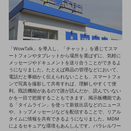
セキュリティ
その他のお悩みはこちら
業界から見つける
業界から見つけるTOP
製造業
小売・卸売業
「WowTalk」を導入し、「チャット」を通じてスマ
ートフォンやタブレットから場所を選ばずに、気軽に
運輸業
メッセージやドキュメントを送り合うことができるよ
建設業
うになりました。たとえば商品の管理などにおいて、
電話だと事細かく伝えられないことも、スマートフォ
地域産業
ンで写真を撮影して共有すれば、理解しやすくて便
利。既読機能があるので誰が読んだか、読んでいない
その他の業界はこちら
ゲーム感覚で見つける
かを一目で把握することもできます。掲示板機能であ
ビジネスお悩み診断
る「タイムライン」を使って新規出店などのニュース
NTTドコモビジネス
や、トップメッセージなどを配信することで、リアル
オンラインショップ
タイムに情報を共有できるようになりました。MDM
モバイル・ICTサービスをオンラインで
によるセキュアな環境もあんしんです。パラレルワー
相談・申し込みができるバーチャルショップ