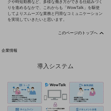
クや時短勤務など、多様な働き方ができる仕組みづく
法人向けモバイルトップ
りを進めるなかで、これからも「WowTalk」を駆使
はじめての方へ
サービス・商品を探す
してよりスムーズな業務と円滑なコミュニケーション
新規会員登録/ログインはこちら
を実現していきたいと思います。
100回線以上のお問い合わせ・お見積りはこちら
このページのトップへ
別ウィンドウで開きます
企業情報
企業情報TOP
会社案内
導入システム
会社案内TOP
組織
沿革
社長からのご挨拶
事業拠点