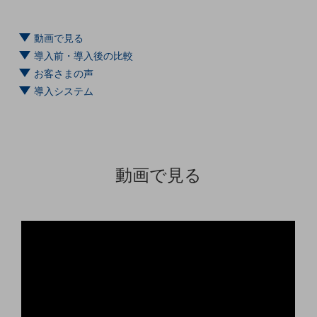
5G
IoT
動画で見る
導入前・導入後の比較
AI
お客さまの声
データ利活用
導入システム
運用管理
業務支援・マーケティング
災害対策・BCP
動画で見る
課題・ニーズで探す
課題・ニーズで探すTOP
コミュニケーション・情報共有
マーケティング
業務効率化
災害対策