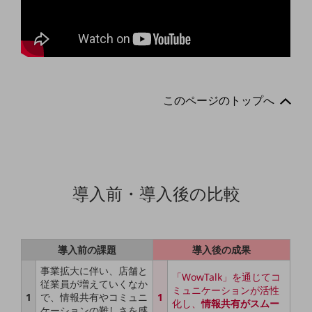
職場環境整備
地域共創・地方創生
セキュリティ対策
遠隔監視
このページのトップへ
顧客体験（CX）改善
自動化・省電化
人材不足解消
業種・業態で探す
導入前・導入後の比較
業種・業態で探すTOP
自治体
一次産業
導入前の課題
導入後の成果
医療・介護
事業拡大に伴い、店舗と
「WowTalk」を通じてコ
従業員が増えていくなか
ミュニケーションが活性
観光
1
で、情報共有やコミュニ
1
化し、
情報共有がスムー
ケーションの難しさを感