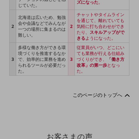
ズになった
。
教育
じていた。
チャットやタイムライン
モビリティ
北海道は広いため、勉強
を通じて、離れていても
会や会議などでみんなが
2
2
気軽に打ち合わせができ
製造・建設業
一つの場所に集まるのは
たり、
スキルアップがで
難しい。
きる
ようになった。
小売業
キーワードで探す
多様な働き方ができる環
従業員がいつ、どこにい
モバイルTOP
境づくりを推進するなか
ても業務が行える仕組み
3
で、効率的に業務を進め
3
づくりができ、
「働き方
法人向けスマホ・携帯に関する、
られるツールが必要だっ
改革」の第一歩
となっ
おすすめの機種、料金やサービスをご紹介
た。
た。
製品
製品TOP
ビジネス向けスマートフォン
このページのトップへ
タフネススマートフォン
データ通信製品
ドコモケータイ
お客さまの声
5G対応ホームルーター