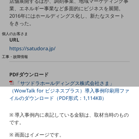
店舗展開するほか、調剤事業、地域マーケティング事
業、エネルギー事業など多面的にビジネスを展開。
2016年にはホールディングス化し、新たなスタート
料金分析(ご利用料金管理サービス)
をきった。
Web明細(My docomo)
個人のお客さま
URL
NTTドコモ
https://satudora.jp/
OCNなど
工事・故障情報
お客さまサポートサイト
SDPFナレッジセンター
PDFダウンロード
「サツドラホールディングス株式会社さま」
NTTドコモ 通信障害情報
（WowTalk for ビジネスプラス）導入事例印刷用ファ
イルのダウンロード（PDF形式：1,114KB）
※ 導入事例内に表記している金額は、取材当時のもの
です。
※ 画面はイメージです。