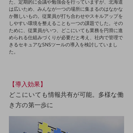
ビジネスお役立ち情報
た、定期的に会議や勉強会を行っていますが、北海道
は広いため、みんなが一つの場所に集まるのはなかな
旬な話題やお役立ち資料などDXの課題を
か難しいもの。従業員が打ち合わせやスキルアップを
解決するヒントをお届けする記事サイト
しやすい環境を整えることも一つの課題でした。その
新着記事
お役立ち資料ダウンロード
ために、従業員がいつ、どこにいても業務を円滑に進
トレンド記事特集
められる仕組みづくりが必要だと考え、社内で管理で
IT用語集
きるセキュアなSNSツールの導入を検討していまし
中堅中小企業向け
た。
サービス・ソリューション
課題やニーズに合ったサービスをご紹介し、
中堅中小企業のビジネスをサポート！
お悩みから見つける
お悩みから見つけるTOP
【導入効果】
ネットワーク
どこにいても情報共有が可能。多様な働
モバイル・音声
き方の第一歩に
バックオフィス
リモート・ハイブリッドワーク