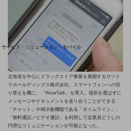
地域経済のさらなる活性化に取り組みます
自治体・地域社会との共創
LGPF(Local Government Platform)
別ウィンドウで開きます
サービス・ソリューション・モバイル
サービス・ソリューションTOP
DXに関する課題を解決する
サービス・ソリューションをご紹介
カテゴリーで探す
北海道を中心にドラッグストア事業を展開するサツド
カテゴリーで探すTOP
ラホールディングス株式会社。スマートフォンへの切
ネットワーク・モバイル
り替えを機に、「WowTalk」を導入。場所を選ばずに
メッセージやドキュメントを送り合うことができる
クラウド・データセンター
「チャット」や掲示板機能である「タイムライン」、
電話・映像コミュニケーション
「無料通話／ビデオ通話」を利用して従業員どうしの
セキュリティ
円滑なコミュニケーションが可能となった。