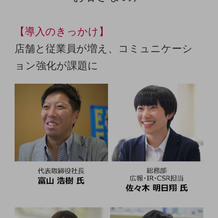
通信モジュール製品
【導入のきっかけ】
衛星携帯電話
店舗と従業員が増え、コミュニケーシ
IOT完了済みメーカーブランド製品
料金
ョン強化が課題に
料金TOP
ドコモBiz データ無制限 ドコモ MAX ドコモ mini ドコモBiz かけ放題
ケータイプラン
5Gデータプラス
データプラス
IoT向け回線料金
home5Gプラン
モバイルサービス
端末の一元管理