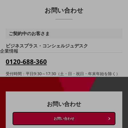
はじめての方へ
サービス・商品を探す
お問い合わせ
新規会員登録/ログインはこちら
100回線以上のお問い合わせ・お見積りはこちら
ご契約中のお客さま
ビジネスプラス・コンシェルジュデスク
企業情報
別ウィンドウで開きます
企業情報TOP
0120-688-360
会社案内
会社案内TOP
受付時間：平日9:30～17:30（土・日・祝日・年末年始を除く）
組織
沿革
社長からのご挨拶
お問い合わせ
事業拠点
お問い合わせ
グループ会社