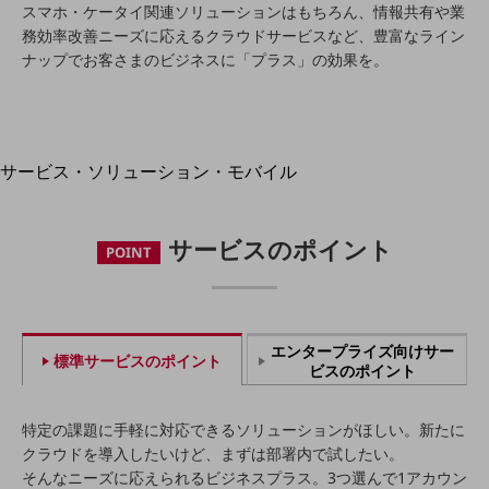
地域経済のさらなる活性化に取り組みます
スマホ・ケータイ関連ソリューションはもちろん、情報共有や業
自治体・地域社会との共創
務効率改善ニーズに応えるクラウドサービスなど、豊富なライン
LGPF(Local Government Platform)
ナップでお客さまのビジネスに「プラス」の効果を。
別ウィンドウで開きます
サービス・ソリューション・モバイル
サービス・ソリューションTOP
DXに関する課題を解決する
サービスのポイント
POINT
サービス・ソリューションをご紹介
カテゴリーで探す
カテゴリーで探すTOP
ネットワーク・モバイル
エンタープライズ向けサー
標準サービスのポイント
ビスのポイント
クラウド・データセンター
電話・映像コミュニケーション
特定の課題に手軽に対応できるソリューションがほしい。新たに
クラウドを導入したいけど、まずは部署内で試したい。
セキュリティ
そんなニーズに応えられるビジネスプラス。3つ選んで1アカウン