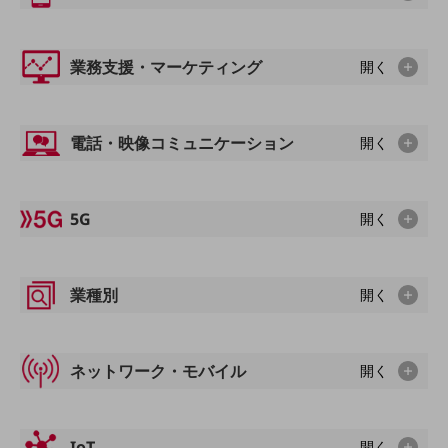
教育
モビリティ
業務支援・マーケティング
開く
製造・建設業
小売業
キーワードで探す
電話・映像コミュニケーション
開く
モバイルTOP
法人向けスマホ・携帯に関する、
おすすめの機種、料金やサービスをご紹介
5G
開く
製品
製品TOP
ビジネス向けスマートフォン
業種別
開く
タフネススマートフォン
データ通信製品
ネットワーク・モバイル
開く
ドコモケータイ
5G対応ホームルーター
IoT
開く