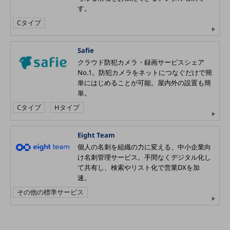
す。
旬な話題やお役立ち資料などDXの課題を
解決するヒントをお届けする記事サイト
Cタイプ
新着記事
お役立ち資料ダウンロード
トレンド記事特集
Safie
IT用語集
クラウド防犯カメラ・録画サービスシェア
中堅中小企業向け
No.1。防犯カメラをネットにつなぐだけで簡
サービス・ソリューション
単にはじめることが可能。屋内外の設置も簡
単。
課題やニーズに合ったサービスをご紹介し、
Cタイプ
Hタイプ
中堅中小企業のビジネスをサポート！
お悩みから見つける
お悩みから見つけるTOP
Eight Team
個人の名刺を組織の力に変える、中小企業向
ネットワーク
け名刺管理サービス。手間なくデジタル化し
モバイル・音声
て共有し、検索やリスト化で営業DXを加
速。
バックオフィス
その他の標準サービス
リモート・ハイブリッドワーク
セキュリティ