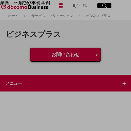
産業・地域DX/事業共創
日本語
English
メニュー
開く
サイト内検索
開く
JP
EN
OPEN HUB for Plural Futures
ホーム
サービス・ソリューション
ビジネスプラス
自律・分散・協調型社会の実現を目指し、
「社会可能性」を探究・実装する事業共創エコシステムです。
フリーワードを入力して探す
OPEN HUB for Plural Futuresとは
ビジネスプラス
イベント/ウェビナー
記事コンテンツ
検索する
プレイヤー(カタリスト/パートナー企業)
事例
お問い合わせ
Smart World
フリーワードでNTTドコモビジネスの
取り組みを検索
産業・地域DXプラットフォーマーとして
企業と地域が持続成長する社会を目指します
Smart City
メニュー
Smart Education
Smart Healthcare
Smart Industry
Smart Mobility
Smart Worksite
生成AI(Generative AI)
地域の取り組み
地域社会を支える皆さまと地域課題の解決や