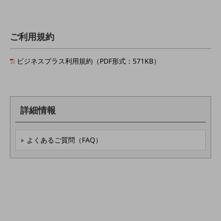
その他のお悩みはこちら
業界から見つける
業界から見つけるTOP
ご利用規約
製造業
ビジネスプラス利用規約（PDF形式：571KB）
小売・卸売業
運輸業
建設業
詳細情報
地域産業
よくあるご質問（FAQ）
その他の業界はこちら
ゲーム感覚で見つける
ビジネスお悩み診断
NTTドコモビジネス
オンラインショップ
モバイル・ICTサービスをオンラインで
相談・申し込みができるバーチャルショップ
法人向けモバイルトップ