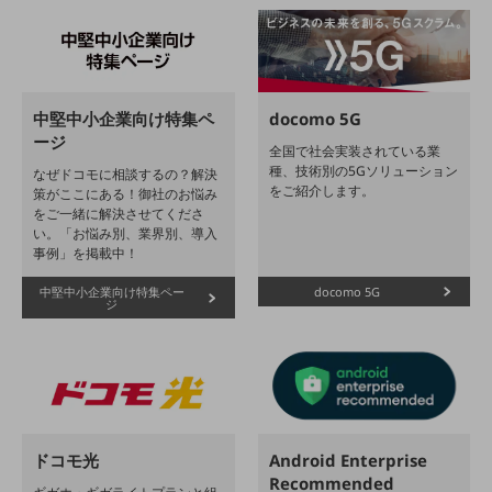
経営情報TOP
業績
決算公告
中堅中小企業向け特集ペ
docomo 5G
電子公告
ージ
全国で社会実装されている業
種、技術別の5Gソリューション
なぜドコモに相談するの？解決
基礎的電気通信役務損益明細表
をご紹介します。
策がここにある！御社のお悩み
採用情報
をご一緒に解決させてくださ
採用情報TOP
い。「お悩み別、業界別、導入
事例」を掲載中！
新卒採用
中堅中小企業向け特集ペー
docomo 5G
経験者採用
ジ
障がい者採用
人材育成制度
広告・協賛
広告
ドコモ光
Android Enterprise
協賛
Recommended
NTTドコモグループ