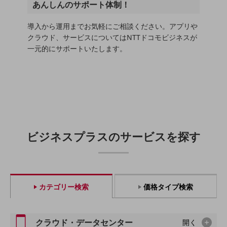
職場環境整備
あんしんのサポート体制！
地域共創・地方創生
導入から運用までお気軽にご相談ください。アプリや
クラウド、サービスについてはNTTドコモビジネスが
セキュリティ対策
一元的にサポートいたします。
遠隔監視
顧客体験（CX）改善
自動化・省電化
人材不足解消
業種・業態で探す
ビジネスプラスのサービスを探す
業種・業態で探すTOP
自治体
一次産業
カテゴリー検索
価格タイプ検索
医療・介護
観光
クラウド・データセンター
開く