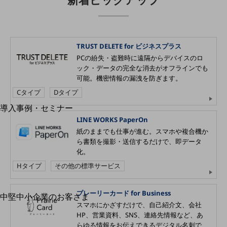
運用保守・故障紛失サポート
回線・ネットワーク
お手続き
TRUST DELETE for ビジネスプラス
PCの紛失・盗難時に遠隔からデバイスのロ
ック・データの完全な消去がオフラインでも
可能。機密情報の漏洩を防ぎます。
Cタイプ
Dタイプ
別ウィンドウで開きます
サービスをご利用中のお客さま
導入事例・セミナー
導入事例TOP
LINE WORKS PaperOn
紙のままでも仕事が進む。スマホや複合機か
最新の導入事例や注目の導入事例をご紹介します
ら書類を撮影・送信するだけで、即データ
セミナー
化。
開催・出展する各種セミナー、イベント情報をご紹介します
Hタイプ
その他の標準サービス
プレーリーカード for Business
中堅中小企業のお客さま
別ウィンドウで開きます
スマホにかざすだけで、自己紹介文、会社
NTTドコモビジネスウォッチ
HP、営業資料、SNS、連絡先情報など、あ
ビジネスお役立ち情報
らゆる情報をお伝えできるデジタル名刺で