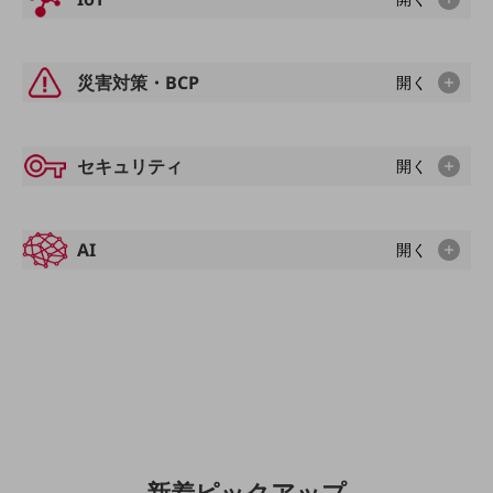
通信モジュール製品
衛星携帯電話
災害対策・BCP
開く
IOT完了済みメーカーブランド製品
料金
料金TOP
セキュリティ
開く
ドコモBiz データ無制限 ドコモ MAX ドコモ mini ドコモBiz かけ放題
ケータイプラン
AI
開く
5Gデータプラス
データプラス
IoT向け回線料金
home5Gプラン
モバイルサービス
端末の一元管理
セキュリティ
新着ピックアップ