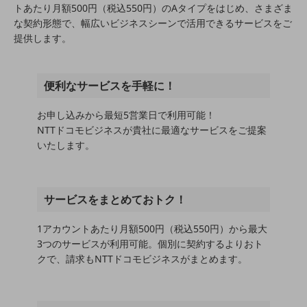
5G
トあたり月額500円（税込550円）のAタイプをはじめ、さまざま
な契約形態で、幅広いビジネスシーンで活用できるサービスをご
IoT
提供します。
AI
データ利活用
便利なサービスを手軽に！
運用管理
お申し込みから最短5営業日で利用可能！
NTTドコモビジネスが貴社に最適なサービスをご提案
業務支援・マーケティング
いたします。
災害対策・BCP
課題・ニーズで探す
課題・ニーズで探すTOP
サービスをまとめておトク！
コミュニケーション・情報共有
1アカウントあたり月額500円（税込550円）から最大
マーケティング
3つのサービスが利用可能。個別に契約するよりおト
クで、請求もNTTドコモビジネスがまとめます。
業務効率化
災害対策