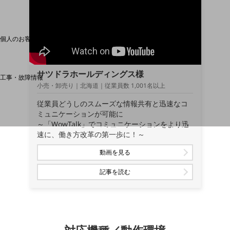
料金分析(ご利用料金管理サービス)
Web明細(My docomo)
個人のお客さま
NTTドコモ
OCNなど
サツドラホールディングス様
工事・故障情報
小売・卸売り｜北海道｜従業員数 1,001名以上
お客さまサポートサイト
従業員どうしのスムーズな情報共有と迅速なコ
SDPFナレッジセンター
ミュニケーションが可能に
NTTドコモ 通信障害情報
～「WowTalk」でコミュニケーションをより迅
速に、働き方改革の第一歩に！～
動画を見る
記事を読む