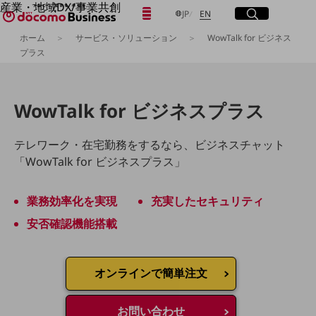
産業・地域DX/事業共創
日本語
English
メニュー
開く
サイト内検索
開く
JP
EN
OPEN HUB for Plural Futures
ホーム
サービス・ソリューション
WowTalk for ビジネス
自律・分散・協調型社会の実現を目指し、
プラス
「社会可能性」を探究・実装する事業共創エコシステムです。
フリーワードを入力して探す
OPEN HUB for Plural Futuresとは
イベント/ウェビナー
記事コンテンツ
検索する
WowTalk for ビジネスプラス
プレイヤー(カタリスト/パートナー企業)
事例
Smart World
テレワーク・在宅勤務をするなら、
ビジネスチャット
フリーワードでNTTドコモビジネスの
取り組みを検索
「WowTalk for ビジネスプラス」
産業・地域DXプラットフォーマーとして
企業と地域が持続成長する社会を目指します
Smart City
業務効率化を実現
充実したセキュリティ
Smart Education
Smart Healthcare
安否確認機能搭載
Smart Industry
Smart Mobility
Smart Worksite
生成AI(Generative AI)
オンラインで簡単注文
地域の取り組み
地域社会を支える皆さまと地域課題の解決や
お問い合わせ