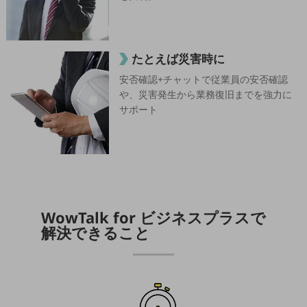
5G
IoT
AI
たとえば災害時に
安否確認+チャットで従業員の安否確認
データ利活用
や、災害発生から業務復旧までを強力に
運用管理
サポート
業務支援・マーケティング
災害対策・BCP
課題・ニーズで探す
課題・ニーズで探すTOP
コミュニケーション・情報共有
WowTalk for ビジネスプラスで
解決できること
マーケティング
業務効率化
災害対策