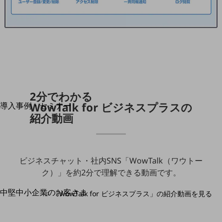
運用保守・故障紛失サポート
回線・ネットワーク
お手続き
2分でわかる
別ウィンドウで開きます
サービスをご利用中のお客さま
WowTalk for ビジネスプラスの
導入事例・セミナー
紹介動画
導入事例TOP
最新の導入事例や注目の導入事例をご紹介します
セミナー
ビジネスチャット・社内SNS「WowTalk（ワウトー
開催・出展する各種セミナー、イベント情報をご紹介します
ク）」を約2分で理解できる動画です。
中堅中小企業のお客さま
別ウィンドウで開きます
「WowTalk for ビジネスプラス」の紹介動画を見る
NTTドコモビジネスウォッチ
ビジネスお役立ち情報