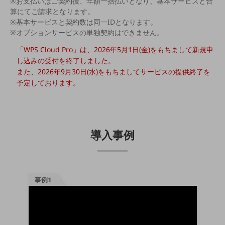
※お支払いはご契約後、年額一括払いとなり、基本サービスと合
会社案内パンフレット
算にてご請求となります。
ニュースルーム
※基本サービスと契約数は同一IDとなります。
ニュースルームTOP
※オプションサービスの単独契約はできません。
ニュースリリース
「WPS Cloud Pro」は、2026年5月1日(金)をもちまして新規申
し込みの受付を終了しました。
地域からの発表
また、2026年9月30日(水)をもちましてサービスの提供終了を
予定しております。
重要なお知らせ
お知らせ
社外からの評価実績
サステナビリティ
導入事例
サステナビリティTOP
NTTドコモビジネスグループのサステナビリティ
サステナビリティ基本方針
事例1
サステナビリティレポート
ダイバーシティ
経営情報