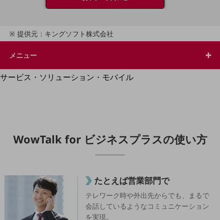
地域経済のさらなる活性化に取り組みます
自治体・地域社会との共創
LGPF(Local Government Platform)
提供元：キングソフト株式会社
別ウィンドウで開きます
メニュー
サービス・ソリューション・モバイル
サービス・ソリューションTOP
DXに関する課題を解決する
サービス・ソリューションをご紹介
カテゴリーで探す
カテゴリーで探すTOP
WowTalk for ビジネスプラスの
使い方
ネットワーク・モバイル
クラウド・データセンター
たとえば営業部門で
電話・映像コミュニケーション
テレワーク時や外出先からでも、まるで
セキュリティ
会話しているようなコミュニケーション
を実現。