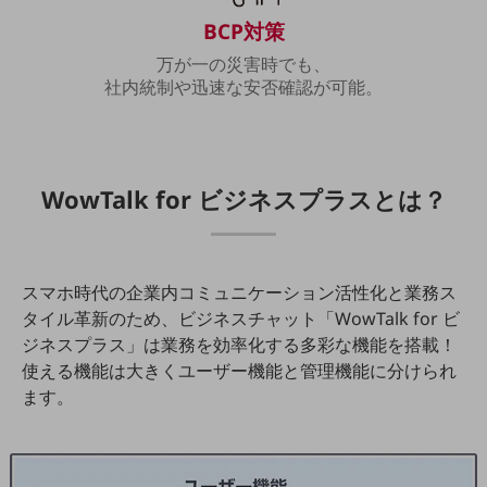
教育
BCP対策
モビリティ
万が一の災害時でも、
製造・建設業
社内統制や迅速な安否確認が可能。
小売業
キーワードで探す
モバイルTOP
WowTalk for ビジネスプラス
とは？
法人向けスマホ・携帯に関する、
おすすめの機種、料金やサービスをご紹介
製品
製品TOP
スマホ時代の企業内コミュニケーション活性化と業務ス
ビジネス向けスマートフォン
タイル革新のため、
ビジネスチャット「WowTalk for ビ
ジネスプラス」は業務を効率化する多彩な機能を搭載！
タフネススマートフォン
使える機能は大きくユーザー機能と管理機能に分けられ
データ通信製品
ます。
ドコモケータイ
5G対応ホームルーター