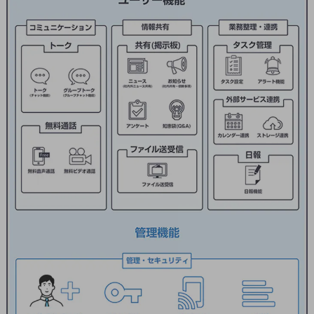
通信モジュール製品
衛星携帯電話
IOT完了済みメーカーブランド製品
料金
料金TOP
ドコモBiz データ無制限 ドコモ MAX ドコモ mini ドコモBiz かけ放題
ケータイプラン
5Gデータプラス
データプラス
IoT向け回線料金
home5Gプラン
モバイルサービス
端末の一元管理
セキュリティ