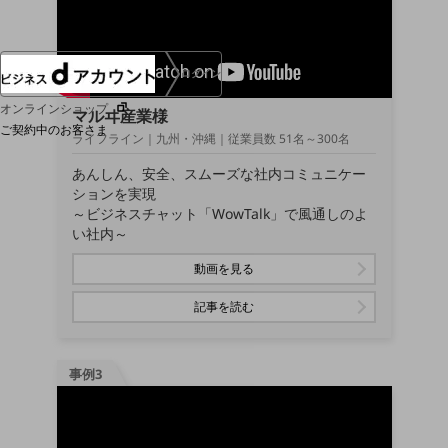
ログイン
オンラインショップ
マルヰ産業様
ご契約中のお客さま
ライフライン｜九州・沖縄｜従業員数 51名～300名
あんしん、安全、スムーズな社内コミュニケー
サービス別サポート情報
ションを実現
～ビジネスチャット「WowTalk」で風通しのよ
い社内～
動画を見る
ご契約中サービスの一元管理
記事を読む
Web明細(ビリングステーション)
事例3