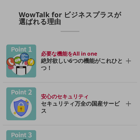
旬な話題やお役立ち資料などDXの課題を
WowTalk for ビジネスプラスが
解決するヒントをお届けする記事サイト
新着記事
選ばれる理由
お役立ち資料ダウンロード
トレンド記事特集
IT用語集
中堅中小企業向け
サービス・ソリューション
必要な機能をAll in one
絶対欲しい6つの機能がこれひと
課題やニーズに合ったサービスをご紹介し、
中堅中小企業のビジネスをサポート！
つ！
お悩みから見つける
お悩みから見つけるTOP
ネットワーク
安心のセキュリティ
モバイル・音声
セキュリティ万全の国産サービ
ス
バックオフィス
リモート・ハイブリッドワーク
セキュリティ