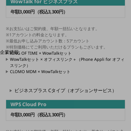
WowTalk for ビジネスプラス
はじめての方へ
サービス・商品を探す
年額3,000円（税込3,300円）
新規会員登録/ログインはこちら
100回線以上のお問い合わせ・お見積りはこちら
※お支払いはご契約後、年額一括払いとなります。
※1アカウントの料金となります。
※最低お申し込みアカウント数：5アカウント
※特別価格にてご利用いただけるプランもございます。
企業情報
別ウィンドウで開きます
KING OF TIME × WowTalkセット
企業情報TOP
WowTalkセット × オフィスリンク＋（Phone Appli for オフィ
会社案内
スリンク）
会社案内TOP
CLOMO MDM × WowTalkセット
組織
ビジネスプラス Cタイプ（オプションサービス）
沿革
社長からのご挨拶
WPS Cloud Pro
事業拠点
年額3,000円（税込3,300円）
グループ会社