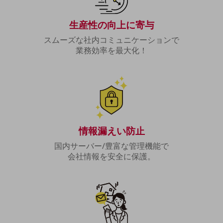
職場環境整備
地域共創・地方創生
生産性の向上に寄与
スムーズな社内コミュニケーションで
セキュリティ対策
業務効率を最大化！
遠隔監視
顧客体験（CX）改善
自動化・省電化
人材不足解消
業種・業態で探す
情報漏えい防止
業種・業態で探すTOP
国内サーバー/豊富な管理機能で
自治体
会社情報を安全に保護。
一次産業
医療・介護
観光