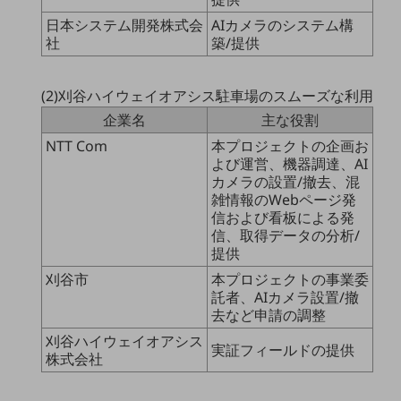
ビジネスお役立ち情報
日本システム開発株式会
AIカメラのシステム構
旬な話題やお役立ち資料などDXの課題を
社
築/提供
解決するヒントをお届けする記事サイト
新着記事
お役立ち資料ダウンロード
(2)刈谷ハイウェイオアシス駐車場のスムーズな利用
トレンド記事特集
IT用語集
企業名
主な役割
中堅中小企業向け
NTT Com
本プロジェクトの企画お
サービス・ソリューション
よび運営、機器調達、AI
カメラの設置/撤去、混
課題やニーズに合ったサービスをご紹介し、
雑情報のWebページ発
中堅中小企業のビジネスをサポート！
信および看板による発
お悩みから見つける
信、取得データの分析/
お悩みから見つけるTOP
提供
ネットワーク
刈谷市
本プロジェクトの事業委
託者、AIカメラ設置/撤
モバイル・音声
去など申請の調整
刈谷ハイウェイオアシス
バックオフィス
実証フィールドの提供
株式会社
リモート・ハイブリッドワーク