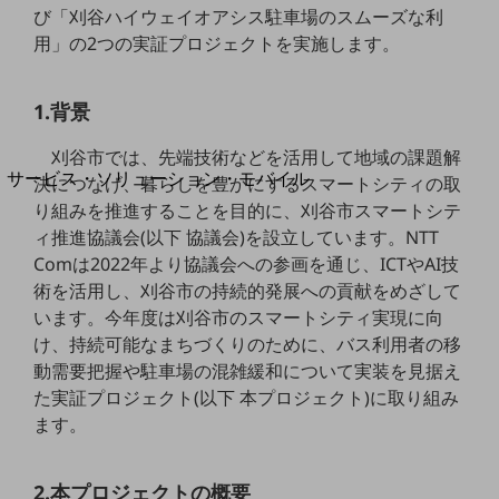
地域経済のさらなる活性化に取り組みます
び「刈谷ハイウェイオアシス駐車場のスムーズな利
自治体・地域社会との共創
用」の2つの実証プロジェクトを実施します。
LGPF(Local Government Platform)
1.背景
別ウィンドウで開きます
刈谷市では、先端技術などを活用して地域の課題解
サービス・ソリューション・モバイル
決につなげ、暮らしを豊かにするスマートシティの取
サービス・ソリューションTOP
り組みを推進することを目的に、刈谷市スマートシテ
ィ推進協議会(以下 協議会)を設立しています。NTT
DXに関する課題を解決する
Comは2022年より協議会への参画を通じ、ICTやAI技
サービス・ソリューションをご紹介
カテゴリーで探す
術を活用し、刈谷市の持続的発展への貢献をめざして
カテゴリーで探すTOP
います。今年度は刈谷市のスマートシティ実現に向
け、持続可能なまちづくりのために、バス利用者の移
ネットワーク・モバイル
動需要把握や駐車場の混雑緩和について実装を見据え
クラウド・データセンター
た実証プロジェクト(以下 本プロジェクト)に取り組み
ます。
電話・映像コミュニケーション
セキュリティ
2.本プロジェクトの概要