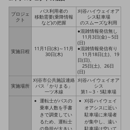
5G
バス利用者の
刈谷ハイウェイオア
プロジェ
IoT
移動需要(乗降情報
シス駐車場
クト
など)の把握
のスムーズな利用
AI
●混雑情報発信無し
データ利活用
11月3日(金)～5日
(日)
運用管理
11月1日(水)～11月
●混雑情報発信有り
実施日程
30日(木)
11月18日(土)、19
業務支援・マーケティング
日(日)、
25日(土)、26日
災害対策・BCP
(日)
課題・ニーズで探す
刈谷市公共施設連絡
刈谷ハイウェイオア
課題・ニーズで探すTOP
実施場所
バス「かりまる」
シス
コミュニケーション・情報共有
一ツ木線
第1～3・5駐車場
運転士がバスの
刈谷ハイウェイ
マーケティング
乗車人数を手書
オアシスに近い
業務効率化
きで調査してい
駐車場に来場者
るため、運転士
が集中し、遠い
災害対策
の負担が大きい
駐車場は空いて