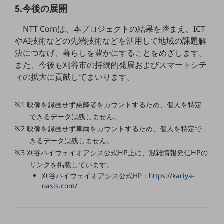
セキュリティ
5.今後の展開
その他のお悩みはこちら
NTT Comは、本プロジェクトの結果を踏まえ、ICT
業界から見つける
やAI技術などの先端技術などを活用して地域の課題解
業界から見つけるTOP
決につなげ、暮らしを豊かにすることをめざします。
製造業
また、今後も刈谷市の持続的発展およびスマートシテ
ィの拡大に貢献してまいります。
小売・卸売業
運輸業
※1 映像を録画せず乗降者をカウントするため、個人を特定
できるデータは残しません。
建設業
※2 映像を録画せず車両をカウントするため、個人を特定で
地域産業
きるデータは残しません。
※3 刈谷ハイウェイオアシス公式HP上に、混雑情報発信HPの
その他の業界はこちら
ゲーム感覚で見つける
リンクを掲載しています。
ビジネスお悩み診断
刈谷ハイウェイオアシス公式HP：
https://kariya-
NTTドコモビジネス
oasis.com/
オンラインショップ
モバイル・ICTサービスをオンラインで
相談・申し込みができるバーチャルショップ