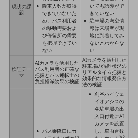
職場環境整備
降車人数が取得
いても誘導がで
現状の課
題
できていないた
きていない
地域共創・地方創生
め、バス利用者
駐車場の満空情
セキュリティ対策
の移動需要およ
報は来場者が現
び停留所の需要
地に到着してみ
遠隔監視
を把握できてい
ないとわからな
ない
い
顧客体験（CX）改善
AIカメラを活用した
自動化・省電化
AIカメラを活用した
駐車場の混雑状況の
検証テー
バス利用者の正確な
リアルタイム把握と
人材不足解消
マ
把握とバス運転士の
効果的な情報発信方
業種・業態で探す
負担軽減効果の検証
法の検証
業種・業態で探すTOP
刈谷ハイウェ
自治体
イオアシスの
一次産業
各駐車場の出
入口付近にAI
医療・介護
カメラを設置
バス乗降口にカ
し、車両台数
観光
※2