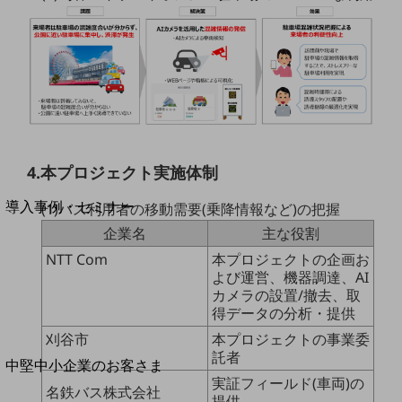
セキュリティ
運用保守・故障紛失サポート
回線・ネットワーク
お手続き
4.本プロジェクト実施体制
別ウィンドウで開きます
サービスをご利用中のお客さま
導入事例・セミナー
(1)バス利用者の移動需要(乗降情報など)の把握
導入事例TOP
企業名
主な役割
NTT Com
本プロジェクトの企画お
最新の導入事例や注目の導入事例をご紹介します
よび運営、機器調達、AI
セミナー
カメラの設置/撤去、取
開催・出展する各種セミナー、イベント情報をご紹介します
得データの分析・提供
刈谷市
本プロジェクトの事業委
託者
別ウィンドウで開きます
中堅中小企業のお客さま
実証フィールド(車両)の
NTTドコモビジネスウォッチ
名鉄バス株式会社
提供