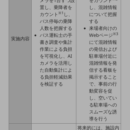
メラを1台ずつ設
をカウント
教育
置し、乗降者を
し、混雑情報
※1
カウント
し、
について把握
モビリティ
バス停毎の乗降
する
製造・建設業
人数を把握する
来場者向けの
※3
バス運転士の手
Webページ
小売業
実施内容
書き調査や集計
にて混雑情報
キーワードで探す
モバイルTOP
作業による負担
の発信および
を可視化し、AI
駐車場付近に
法人向けスマホ・携帯に関する、
カメラを活用し
混雑情報を発
おすすめの機種、料金やサービスをご紹介
製品
た自動集計によ
信する看板を
製品TOP
る負担軽減効果
掲示すること
を検証する
で、事前の行
ビジネス向けスマートフォン
動変容を促
タフネススマートフォン
し、空いてい
る駐車場への
データ通信製品
スムーズな誘
導を行う
ドコモケータイ
将来的には、施設内
5G対応ホームルーター