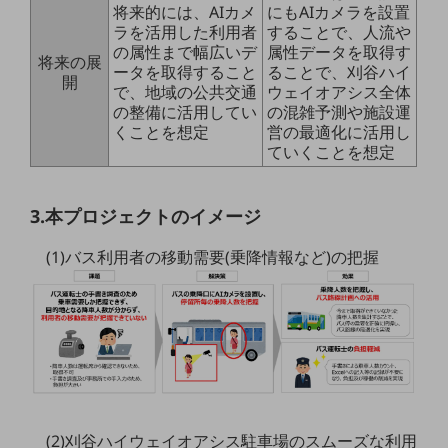
将来的には、AIカメ
にもAIカメラを設置
ラを活用した利用者
することで、人流や
通信モジュール製品
の属性まで幅広いデ
属性データを取得す
将来の展
ータを取得すること
ることで、刈谷ハイ
衛星携帯電話
開
で、地域の公共交通
ウェイオアシス全体
IOT完了済みメーカーブランド製品
の整備に活用してい
の混雑予測や施設運
料金
くことを想定
営の最適化に活用し
料金TOP
ていくことを想定
ドコモBiz データ無制限 ドコモ MAX ドコモ mini ドコモBiz かけ放題
3.本プロジェクトのイメージ
ケータイプラン
(1)バス利用者の移動需要(乗降情報など)の把握
5Gデータプラス
データプラス
IoT向け回線料金
home5Gプラン
モバイルサービス
端末の一元管理
(2)刈谷ハイウェイオアシス駐車場のスムーズな利用