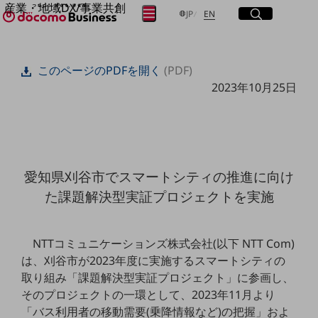
産業・地域DX/事業共創
サイト内検索
開く
日本語
English
メニュー
開く
JP
EN
OPEN HUB for Plural Futures
自律・分散・協調型社会の実現を目指し、
フリーワードを入力して探す
「社会可能性」を探究・実装する事業共創エコシステムです。
このページのPDFを開く
(PDF)
OPEN HUB for Plural Futuresとは
2023年10月25日
イベント/ウェビナー
検索する
記事コンテンツ
プレイヤー(カタリスト/パートナー企業)
事例
Smart World
フリーワードでNTTドコモビジネスの
取り組みを検索
産業・地域DXプラットフォーマーとして
愛知県刈谷市でスマートシティの推進に向け
企業と地域が持続成長する社会を目指します
Smart City
た課題解決型実証プロジェクトを実施
Smart Education
Smart Healthcare
Smart Industry
NTTコミュニケーションズ株式会社(以下 NTT Com)
Smart Mobility
Smart Worksite
は、刈谷市が2023年度に実施するスマートシティの
生成AI(Generative AI)
取り組み「課題解決型実証プロジェクト」に参画し、
地域の取り組み
そのプロジェクトの一環として、2023年11月より
地域社会を支える皆さまと地域課題の解決や
「バス利用者の移動需要(乗降情報など)の把握」およ