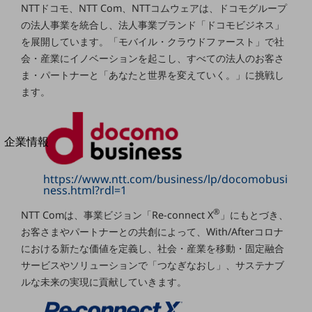
NTTドコモ、NTT Com、NTTコムウェアは、ドコモグループ
法人向けモバイルトップ
はじめての方へ
の法人事業を統合し、法人事業ブランド「ドコモビジネス」
サービス・商品を探す
を展開しています。「モバイル・クラウドファースト」で社
新規会員登録/ログインはこちら
会・産業にイノベーションを起こし、すべての法人のお客さ
100回線以上のお問い合わせ・お見積りはこちら
ま・パートナーと「あなたと世界を変えていく。」に挑戦し
ます。
別ウィンドウで開きます
企業情報
企業情報TOP
会社案内
https://www.ntt.com/business/lp/docomobusi
会社案内TOP
ness.html?rdl=1
組織
®
NTT Comは、事業ビジョン「Re-connect X
」にもとづき、
お客さまやパートナーとの共創によって、With/Afterコロナ
沿革
における新たな価値を定義し、社会・産業を移動・固定融合
社長からのご挨拶
サービスやソリューションで「つなぎなおし」、サステナブ
ルな未来の実現に貢献していきます。
事業拠点