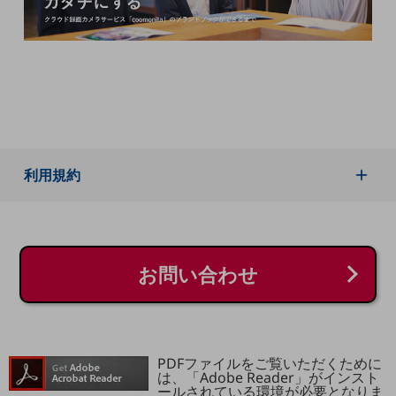
職場環境整備
地域共創・地方創生
セキュリティ対策
遠隔監視
顧客体験（CX）改善
利用規約
自動化・省電化
人材不足解消
業種・業態で探す
業種・業態で探すTOP
お問い合わせ
自治体
一次産業
医療・介護
PDFファイルをご覧いただくために
観光
は、「Adobe Reader」がインスト
ールされている環境が必要となりま