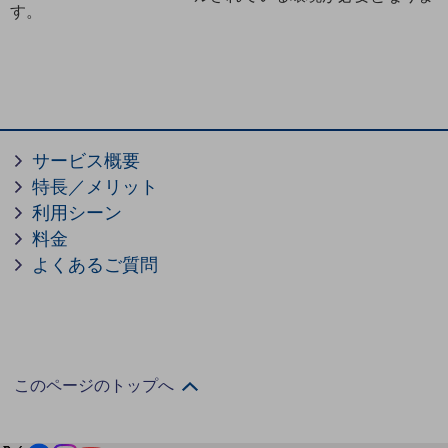
す。
教育
モビリティ
製造・建設業
小売業
キーワードで探す
サービス概要
モバイルTOP
特長／メリット
法人向けスマホ・携帯に関する、
利用シーン
おすすめの機種、料金やサービスをご紹介
料金
製品
製品TOP
よくあるご質問
ビジネス向けスマートフォン
タフネススマートフォン
データ通信製品
このページのトップへ
ドコモケータイ
5G対応ホームルーター