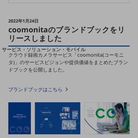
地域経済のさらなる活性化に取り組みます
自治体・地域社会との共創
LGPF(Local Government Platform)
2022年1月24日
coomonitaのブランドブックをリ
別ウィンドウで開きます
リースしました
サービス・ソリューション・モバイル
クラウド録画カメラサービス「coomonita(コーモニ
サービス・ソリューションTOP
タ)」のサービスビジョンや提供価値をまとめたブラン
DXに関する課題を解決する
ドブックを公開しました。
サービス・ソリューションをご紹介
カテゴリーで探す
カテゴリーで探すTOP
ブランドブックはこちら
ネットワーク・モバイル
クラウド・データセンター
電話・映像コミュニケーション
セキュリティ