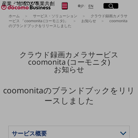
産業・地域DX/事業共創
サイト内検索
開く
日本語
English
メニュー
開く
JP
EN
OPEN HUB for Plural Futures
ホーム
サービス・ソリューション
クラウド録画カメラサ
自律・分散・協調型社会の実現を目指し、
ービス 「coomonita (コーモニタ)」
お知らせ
coomonita
のブランドブックをリリースしました
フリーワードを入力して探す
「社会可能性」を探究・実装する事業共創エコシステムです。
OPEN HUB for Plural Futuresとは
イベント/ウェビナー
検索する
記事コンテンツ
プレイヤー(カタリスト/パートナー企業)
クラウド録画カメラサービス
事例
coomonita (コーモニタ)
Smart World
フリーワードでNTTドコモビジネスの
お知らせ
取り組みを検索
産業・地域DXプラットフォーマーとして
企業と地域が持続成長する社会を目指します
Smart City
coomonitaのブランドブックをリリ
Smart Education
Smart Healthcare
ースしました
Smart Industry
Smart Mobility
Smart Worksite
生成AI(Generative AI)
地域の取り組み
地域社会を支える皆さまと地域課題の解決や