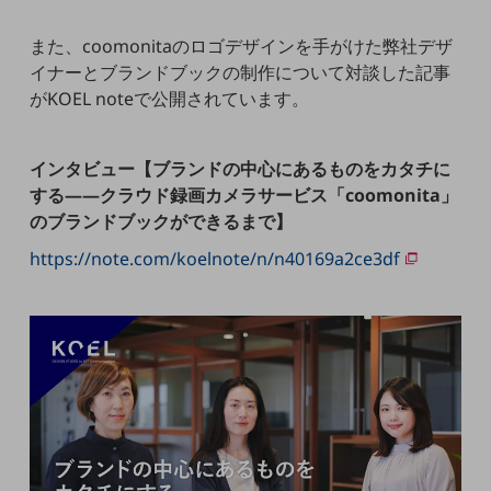
5G
また、coomonitaのロゴデザインを手がけた弊社デザ
IoT
イナーとブランドブックの制作について対談した記事
AI
がKOEL noteで公開されています。
データ利活用
インタビュー【ブランドの中心にあるものをカタチに
運用管理
する――クラウド録画カメラサービス「coomonita」
業務支援・マーケティング
のブランドブックができるまで】
https://note.com/koelnote/n/n40169a2ce3df
災害対策・BCP
課題・ニーズで探す
課題・ニーズで探すTOP
コミュニケーション・情報共有
マーケティング
業務効率化
災害対策