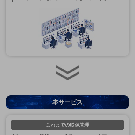
ビジネスお役立ち情報
旬な話題やお役立ち資料などDXの課題を
解決するヒントをお届けする記事サイト
新着記事
お役立ち資料ダウンロード
トレンド記事特集
IT用語集
中堅中小企業向け
サービス・ソリューション
課題やニーズに合ったサービスをご紹介し、
中堅中小企業のビジネスをサポート！
お悩みから見つける
お悩みから見つけるTOP
ネットワーク
本サービス
モバイル・音声
バックオフィス
これまでの映像管理
リモート・ハイブリッドワーク