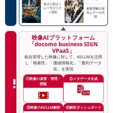
改ざん防止ト
レーサビリテ
顧客理解の深
ィ強化
化とデータ活
用
映像AIプラットフォーム
「docomo business SIGN
VPaaS」
統合管理した映像に対して、AI/LLMを活用
し「検索性」「価値情報化」「要約データ
化」を実現
①映像の保管・管理・
②メタデータ生成
映像の統合管理
/AI解析
閲覧
③映像のAI/LLM解析
④解析ダッシュボード