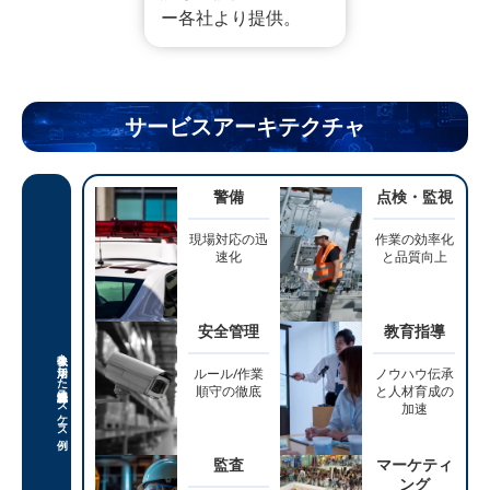
ー各社より提供。
サービスアーキテクチャ
警備
点検・監視
現場対応の迅
作業の効率化
速化
と品質向上
安全管理
教育指導
映像を活用した
ルール/作業
ノウハウ伝承
順守の徹底
と人材育成の
ユースケース例
加速
監査
マーケティ
ング