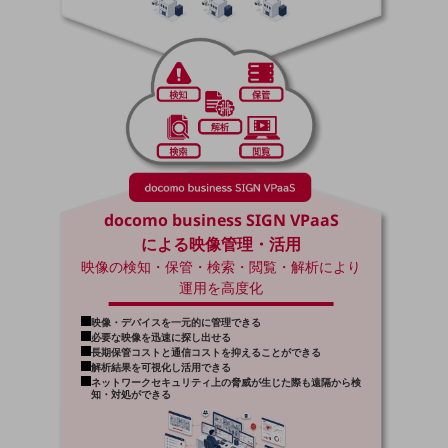
ダイバーシティ
経営情報
経営情報TOP
業績
決算公告
電子公告
基礎的電気通信役務損益明細表
docomo business SIGN VPaaS
採用情報
採用情報TOP
による映像管理・活用
映像の検知・保管・検索・閲覧・解析により
新卒採用
運用を高度化
経験者採用
映像・デバイスを一元的に管理できる
必要な映像を迅速に探し出せる
障がい者採用
長期保管コストと通信コストを抑えることができる
解析結果を可視化し活用できる
ネットワークセキュリティ上の脅威が生じた際も遠隔から検
人材育成制度
知・対処ができる
広告・協賛
広告