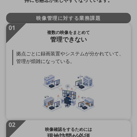
持にも懸念が生じやすくなっています。
職場環境整備
地域共創・地方創生
映像管理に対する業務課題
01
セキュリティ対策
複数の映像をまとめて
管理できない
遠隔監視
顧客体験（CX）改善
拠点ごとに録画装置やシステムが分かれていて、
管理が煩雑になっている。
自動化・省電化
人材不足解消
業種・業態で探す
業種・業態で探すTOP
自治体
一次産業
医療・介護
02
映像確認をするためには
観光
現地訪問が必須