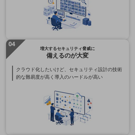
通信モジュール製品
衛星携帯電話
IOT完了済みメーカーブランド製品
料金
04
料金TOP
増大するセキュリティ脅威に
備えるのが大変
ドコモBiz データ無制限 ドコモ MAX ドコモ mini ドコモBiz かけ放題
ケータイプラン
クラウド化したいけど、セキュリティ設計の技術
的な難易度が高く導入のハードルが高い
5Gデータプラス
データプラス
IoT向け回線料金
home5Gプラン
モバイルサービス
端末の一元管理