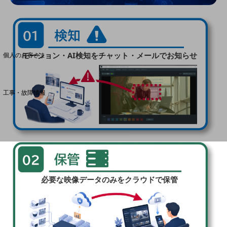
料金分析(ご利用料金管理サービス)
Web明細(My docomo)
モーション・AI検知をチャット・メールでお知らせ
個人のお客さま
NTTドコモ
OCNなど
工事・故障情報
お客さまサポートサイト
SDPFナレッジセンター
NTTドコモ 通信障害情報
必要な映像データのみをクラウドで保管