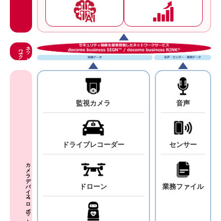
ネ
ッ
ト
ーク
ワ
監視カメラ
音声
ドライブ
レコーダー
センサー
カメラデバイス/ロボットなど
ドローン
業務
ファイル