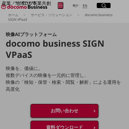
産業・地域DX/事業共創
サイト内検索
開く
日本語
English
メニュー
開く
JP
EN
OPEN HUB for Plural Futures
ホーム
サービス・ソリューション
docomo business
自律・分散・協調型社会の実現を目指し、
SIGN VPaaS
フリーワードを入力して探す
「社会可能性」を探究・実装する事業共創エコシステムです。
OPEN HUB for Plural Futuresとは
映像AIプラットフォーム
イベント/ウェビナー
docomo business SIGN
検索する
記事コンテンツ
プレイヤー(カタリスト/パートナー企業)
事例
VPaaS
Smart World
フリーワードでNTTドコモビジネスの
取り組みを検索
産業・地域DXプラットフォーマーとして
映像を、価値に。
企業と地域が持続成長する社会を目指します
複数デバイスの映像を一元的に管理し、
Smart City
映像の「検知・保管・検索・閲覧・解析」による運用を
Smart Education
高度化
Smart Healthcare
Smart Industry
Smart Mobility
Smart Worksite
生成AI(Generative AI)
お問い合わせ
地域の取り組み
地域社会を支える皆さまと地域課題の解決や
資料ダウンロード