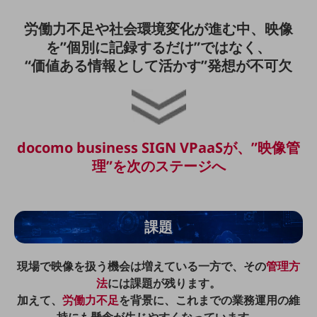
5G
労働力不足や社会環境変化が進む中、映像
IoT
を”個別に記録するだけ”ではなく、
AI
“価値ある情報として活かす”発想が不可欠
データ利活用
運用管理
業務支援・マーケティング
docomo business SIGN VPaaSが、”映像管
理”を次のステージへ
災害対策・BCP
課題・ニーズで探す
課題・ニーズで探すTOP
コミュニケーション・情報共有
課題
マーケティング
現場で映像を扱う機会は増えている一方で、その
管理方
業務効率化
法
には課題が残ります。
加えて、
労働力不足
を背景に、これまでの業務運用の維
災害対策