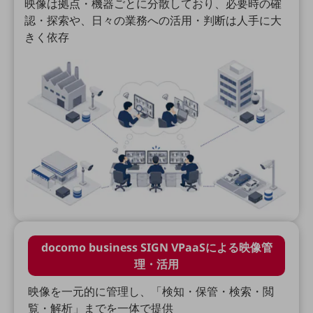
映像は拠点・機器ごとに分散しており、必要時の確
セキュリティ
認・探索や、日々の業務への活用・判断は人手に大
その他のお悩みはこちら
きく依存
業界から見つける
業界から見つけるTOP
製造業
小売・卸売業
運輸業
建設業
地域産業
その他の業界はこちら
ゲーム感覚で見つける
ビジネスお悩み診断
docomo business SIGN VPaaSによる映像管
NTTドコモビジネス
理・活用
オンラインショップ
映像を一元的に管理し、「検知・保管・検索・閲
モバイル・ICTサービスをオンラインで
覧・解析」までを一体で提供
相談・申し込みができるバーチャルショップ