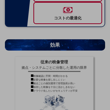
グループ会社
会社案内パンフレット
ニュースルーム
コストの最適化
ニュースルームTOP
ニュースリリース
地域からの発表
効果
重要なお知らせ
お知らせ
従来の映像管理
社外からの評価実績
拠点・システムごとに分散した運用の限界
サステナビリティ
サステナビリティTOP
映像確認に手間・時間がかかる
必要な映像を探し出しにくい
拠点ごとの個別運用で管理負荷が高い
NTTドコモビジネスグループのサステナビリティ
保存した映像を十分に活かしきれない
クラウド化したいがセキュリティが不安
サステナビリティ基本方針
サステナビリティレポート