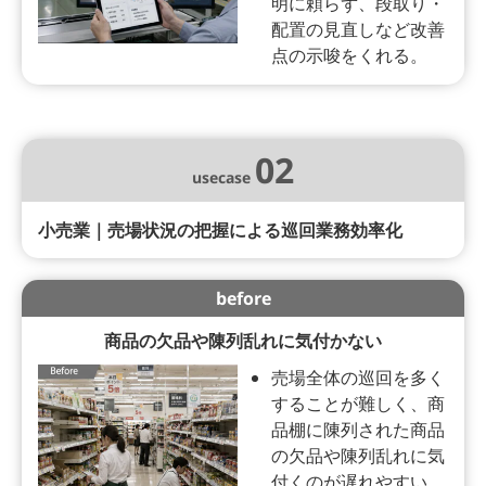
明に頼らず、段取り・
配置の見直しなど改善
点の示唆をくれる。
02
usecase
小売業｜売場状況の把握による巡回業務効率化
before
商品の欠品や陳列乱れに気付かない
売場全体の巡回を多く
することが難しく、商
品棚に陳列された商品
の欠品や陳列乱れに気
付くのが遅れやすい。