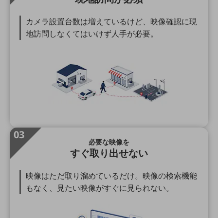
教育
カメラ設置台数は増えているけど、映像確認に現
モビリティ
地訪問しなくてはいけず人手が必要。
製造・建設業
小売業
キーワードで探す
モバイルTOP
法人向けスマホ・携帯に関する、
おすすめの機種、料金やサービスをご紹介
製品
製品TOP
03
必要な映像を
ビジネス向けスマートフォン
すぐ取り出せない
タフネススマートフォン
映像はただ取り溜めているだけ。映像の検索機能
データ通信製品
もなく、見たい映像がすぐに見られない。
ドコモケータイ
5G対応ホームルーター