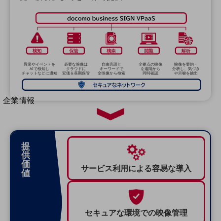
法人向けモバイルトップ
はじめての方へ
サービス・商品を探す
新規会員登録/ログインはこちら
100回線以上のお問い合わせ・お見積りはこちら
異常やイベントを
必要な映像は
自由言語と
全拠点の映像
映像を要約・
AIで検知し
クラウドに
キーワードで
を遠隔から
分析し、気づき
チャットなどに通知
安価＆長期保管
全映像から検索
同時確認
や示唆を抽出
別ウィンドウで開きます
企業情報
企業情報TOP
会社案内
会社案内TOP
提
組織
供
価
サービス利用による
容易な導入
沿革
値
社長からのご挨拶
事業拠点
セキュアな環境での
映像管理