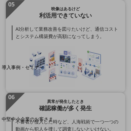
セキュリティ
05
映像はあるけど
運用保守・故障紛失サポート
利活用できていない
回線・ネットワーク
お手続き
AI分析して業務改善を図りたいけど、通信コスト
とシステム構築費が高額になってしまう。
別ウィンドウで開きます
サービスをご利用中のお客さま
導入事例・セミナー
導入事例TOP
最新の導入事例や注目の導入事例をご紹介します
セミナー
06
開催・出展する各種セミナー、イベント情報をご紹介します
異常が発生したとき
確認稼働が多く発生
別ウィンドウで開きます
中堅中小企業のお客さま
不審者が侵入した時など、人海戦術で一つ一つの
NTTドコモビジネスウォッチ
動画から犯人を捜して調査しないといけない。