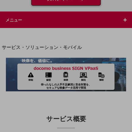
地域経済のさらなる活性化に取り組みます
自治体・地域社会との共創
LGPF(Local Government Platform)
メニュー
別ウィンドウで開きます
サービス・ソリューション・モバイル
サービス・ソリューションTOP
DXに関する課題を解決する
サービス・ソリューションをご紹介
カテゴリーで探す
カテゴリーで探すTOP
待ったなしの人手不足解消と安全対策を、
セキュアな映像データ活用で実現
ネットワーク・モバイル
クラウド・データセンター
電話・映像コミュニケーション
サービス概要
セキュリティ