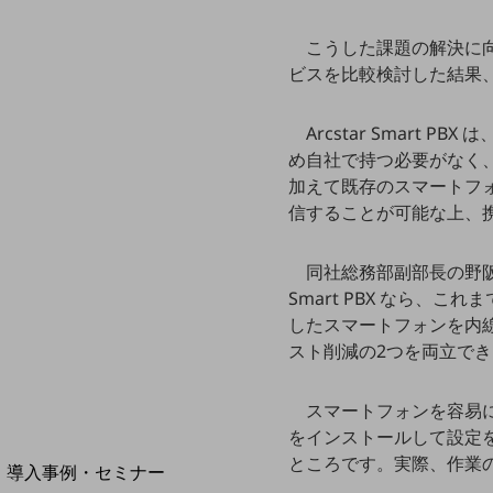
home5Gプラン
こうした課題の解決に
モバイルサービス
端末の一元管理
ビスを比較検討した結果、最
セキュリティ
Arcstar Smart
運用保守・故障紛失サポート
め自社で持つ必要がなく、
加えて既存のスマートフォ
回線・ネットワーク
信することが可能な上、
お手続き
同社総務部副部長の野阪努氏
Smart PBX なら
したスマートフォンを内
スト削減の2つを両立で
スマートフォンを容易
をインストールして設定
別ウィンドウで開きます
サービスをご利用中のお客さま
ところです。実際、作業
導入事例・セミナー