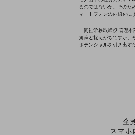
るのではないか。そのた
データ通信製品
マートフォンの内線化に
ドコモケータイ
5G対応ホームルーター
同社常務取締役 管理
施策と捉えがちですが、
通信モジュール製品
ポテンシャルを引き出す
衛星携帯電話
IOT完了済みメーカーブランド製品
料金
料金TOP
ドコモBiz データ無制限 ドコモ MAX ドコモ mini ドコモBiz かけ放題
ケータイプラン
5Gデータプラス
全
データプラス
スマホ
IoT向け回線料金