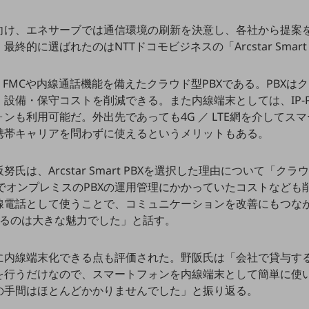
向け、エネサーブでは通信環境の刷新を決意し、各社から提案
終的に選ばれたのはNTTドコモビジネスの「Arcstar Smart
 PBX は、FMCや内線通話機能を備えたクラウド型PBXである。PB
設備・保守コストを削減できる。また内線端末としては、IP-P
ンも利用可能だ。外出先であっても4G ／ LTE網を介してス
携帯キャリアを問わずに使えるというメリットもある。
は、Arcstar Smart PBXを選択した理由について「クラウ
、これまでオンプレミスのPBXの運用管理にかかっていたコストなど
線電話として使うことで、コミュニケーションを改善にもつな
きるのは大きな魅力でした」と話す。
に内線端末化できる点も評価された。野阪氏は「会社で貸与す
を行うだけなので、スマートフォンを内線端末として簡単に使
の手間はほとんどかかりませんでした」と振り返る。