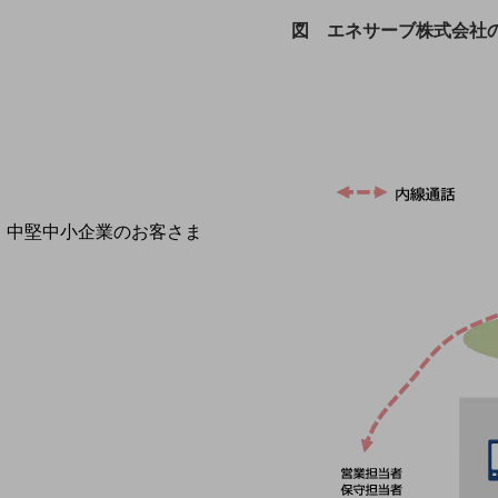
導入事例TOP
図 エネサーブ株式会社
最新の導入事例や注目の導入事例をご紹介します
セミナー
開催・出展する各種セミナー、イベント情報をご紹介します
中堅中小企業のお客さま
NTTドコモビジネスウォッチ
ビジネスお役立ち情報
旬な話題やお役立ち資料などDXの課題を
解決するヒントをお届けする記事サイト
新着記事
お役立ち資料ダウンロード
トレンド記事特集
IT用語集
中堅中小企業向け
サービス・ソリューション