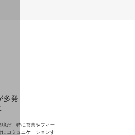
が多発
に
環境だ。特に営業やフィー
滑にコミュニケーションす