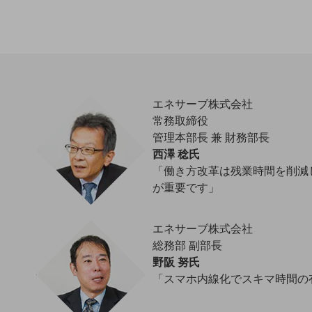
クラウド・データセンター
電話・映像コミュニケーション
セキュリティ
5G
エネサーブ株式会社
IoT
常務取締役
AI
管理本部長 兼 財務部長
西澤 稔氏
データ利活用
「働き方改革は残業時間を削減
運用管理
が重要です」
業務支援・マーケティング
エネサーブ株式会社
災害対策・BCP
総務部 副部長
課題・ニーズで探す
野阪 努氏
課題・ニーズで探すTOP
「スマホ内線化でスキマ時間の
コミュニケーション・情報共有