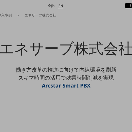
サ
開
日本語
English
JP
EN
導入事例
エネサーブ株式会社
エネサーブ株式会
検索する
働き方改革の推進に向けて内線環境を刷新
スキマ時間の活用で残業時間削減を実現
Arcstar Smart PBX