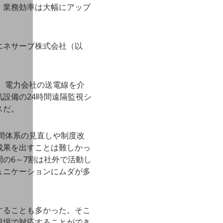
、業務効率は大幅にアップ
エネサーブ株式会社（以
し、電力会社の送電線を介
設備の24時間遠隔監視シ
スだ。
時間体系の見直しや制度改
成果を出すことは難しかっ
の6～7割は社外で活動し
ュニケーションにムダが多
することも多かった。そこ
現場で対応することができ