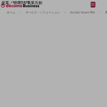
産業・地域DX/事業共創
メニュー
開く
OPEN HUB for Plural Futures
ホーム
サービス・ソリューション
Arcstar Smart PBX
自律・分散・協調型社会の実現を目指し、
フリーワードを入力して探す
「社会可能性」を探究・実装する事業共創エコシステムです。
OPEN HUB for Plural Futuresとは
イベント/ウェビナー
記事コンテンツ
プレイヤー(カタリスト/パートナー企業)
事例
Smart World
フリーワードでNTTドコモビジネスの
取り組みを検索
産業・地域DXプラットフォーマーとして
企業と地域が持続成長する社会を目指します
Smart City
Smart Education
Smart Healthcare
Smart Industry
Smart Mobility
Smart Worksite
生成AI(Generative AI)
地域の取り組み
地域社会を支える皆さまと地域課題の解決や