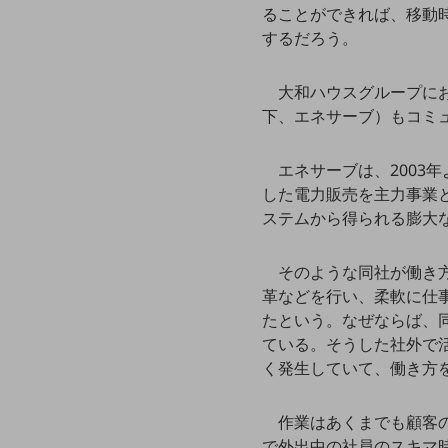
一次産業
ることができれば、移動
するだろう。
医療・介護
観光
大和ハウスグループに
教育
下、エネサーブ）もコミ
モビリティ
エネサーブは、200
製造・建設業
した電力販売を主力事業
ステムから得られる膨大
小売業
キーワードで探す
モバイルTOP
そのような同社が働き
革などを行い、柔軟に仕
法人向けスマホ・携帯に関する、
たという。なぜならば、
おすすめの機種、料金やサービスをご紹介
製品
ている。そうした社外で
製品TOP
く発生していて、働き方
ビジネス向けスマートフォン
作業はあくまでも顧客
タフネススマートフォン
で外出中の社員のスキマ