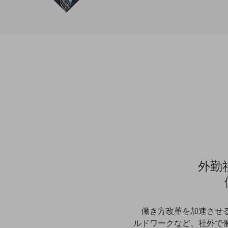
マーケティング
業務効率化
災害対策
職場環境整備
地域共創・地方創生
セキュリティ対策
遠隔監視
顧客体験（CX）改善
自動化・省電化
外勤
人材不足解消
業種・業態で探す
業種・業態で探すTOP
働き方改革を加速させ
自治体
ルドワークなど、社外で