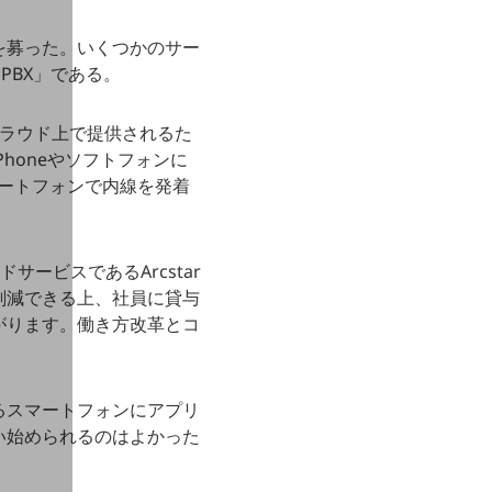
を募った。いくつかのサー
 PBX」である。
Xはクラウド上で提供されるた
honeやソフトフォンに
マートフォンで内線を発着
ドサービスであるArcstar
も削減できる上、社員に貸与
がります。働き方改革とコ
るスマートフォンにアプリ
い始められるのはよかった