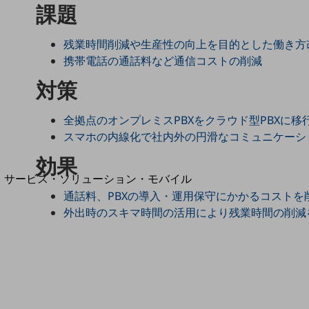
地域経済のさらなる活性化に取り組みます
課題
自治体・地域社会との共創
LGPF(Local Government Platform)
残業時間削減や生産性の向上を目的とした働き方
携帯電話の通話料など通信コストの削減
対策
別ウィンドウで開きます
全拠点のオンプレミスPBXをクラウド型PBXに移
スマホの内線化で社内外の円滑なコミュニケーシ
効果
サービス・ソリューション・モバイル
サービス・ソリューションTOP
通話料、PBXの導入・運用保守にかかるコストを
外出時のスキマ時間の活用により残業時間の削減
DXに関する課題を解決する
サービス・ソリューションをご紹介
カテゴリーで探す
カテゴリーで探すTOP
ネットワーク・モバイル