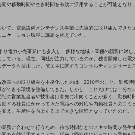
時間や移動時間や空き時間を有効に活用することが可能となり
おいて、電気設備メンテナンス事業に先駆的に取り組んできた
ュニケーション環境に課題を抱えていた。
3年より電力小売事業にも参入し、多様な地域・業種の顧客に対
としている。現在、同社が注力しているのが、独自開発した電気
なデータを活用した、省エネに関するコンサルティングサービ
方改革への取り組みを本格化したのは、2016年のこと。勤務
事ができる環境を整備してきた。しかし、これだけでは十分な
同社の営業担当者や技術者は客先に出向くことが多く、勤務時間
活動する社員にかかってきた電話への対応や内勤社員とのコミ
を変え、生産性を向上する上で大きな障壁となっていたのだ。
の業務に合わせて行うため、待ち時間などのスキマ時間が発生
時間を有効活用することで、従来は帰社後に行っていた業務を