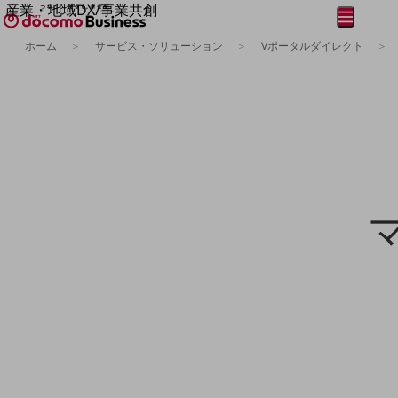
産業・地域DX/事業共創
メニュー
開く
OPEN HUB for Plural Futures
ホーム
サービス・ソリューション
Vポータルダイレクト
自律・分散・協調型社会の実現を目指し、
フリーワードを入力して探す
「社会可能性」を探究・実装する事業共創エコシステムです。
OPEN HUB for Plural Futuresとは
イベント/ウェビナー
記事コンテンツ
プレイヤー(カタリスト/パートナー企業)
事例
Smart World
フリーワードでNTTドコモビジネスの
取り組みを検索
産業・地域DXプラットフォーマーとして
企業と地域が持続成長する社会を目指します
Smart City
Smart Education
Smart Healthcare
Smart Industry
Smart Mobility
Smart Worksite
生成AI(Generative AI)
地域の取り組み
地域社会を支える皆さまと地域課題の解決や