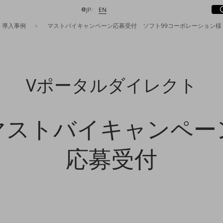
サ
開
日本語
English
JP
EN
導入事例
マストバイキャンペーン応募受付 ソフト99コーポレーション様
検索する
Vポータルダイレクト
マストバイキャンペー
応募受付