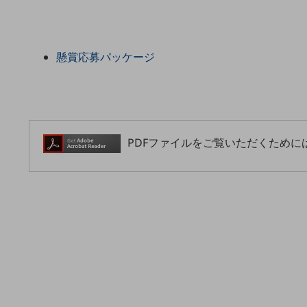
データ通信製品
ドコモケータイ
懸賞応募パッケージ
5G対応ホームルーター
通信モジュール製品
衛星携帯電話
PDFファイルをご覧いただくためには
IOT完了済みメーカーブランド製品
料金
料金TOP
ドコモBiz データ無制限 ドコモ MAX ドコモ mini ドコモBiz かけ放題
ケータイプラン
5Gデータプラス
データプラス
IoT向け回線料金