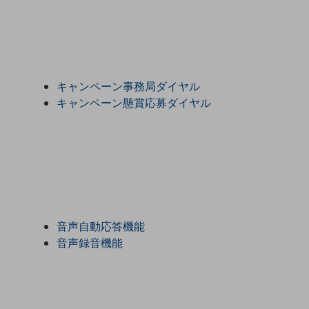
一次産業
医療・介護
観光
教育
キャンペーン事務局ダイヤル
キャンペーン懸賞応募ダイヤル
モビリティ
製造・建設業
小売業
キーワードで探す
モバイルTOP
法人向けスマホ・携帯に関する、
おすすめの機種、料金やサービスをご紹介
音声自動応答機能
製品
音声録音機能
製品TOP
ビジネス向けスマートフォン
タフネススマートフォン