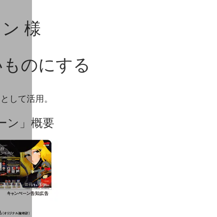
ン 様
いものにする
口として活用。
ペーン」概要