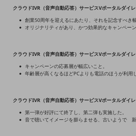
マーケティング
クラウドIVR（音声自動応答）サービスVポータルダイ
業務効率化
創業50周年を迎えるにあたり、それを記念すべき
災害対策
オリジナリティがあり、かつ効果的なキャンペー
職場環境整備
地域共創・地方創生
クラウドIVR（音声自動応答）サービスVポータルダイ
セキュリティ対策
キャンペーンの応募層が幅広いこと。
遠隔監視
年齢層が高くなるほどPCよりも電話のほうが利用
顧客体験（CX）改善
自動化・省電化
クラウドIVR（音声自動応答）サービスVポータルダイ
人材不足解消
業種・業態で探す
第一弾が好評にて終了し、第二弾も実施した。
業種・業態で探すTOP
音で聴いてイメージを膨らませる、古いようで 
自治体