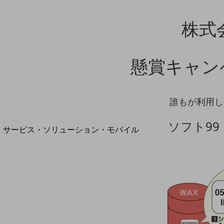
地域経済のさらなる活性化に取り組みます
自治体・地域社会との共創
株式
LGPF(Local Government Platform)
懸賞キャン
別ウィンドウで開きます
誰もが利用し
ソフト99
サービス・ソリューション・モバイル
サービス・ソリューションTOP
DXに関する課題を解決する
サービス・ソリューションをご紹介
カテゴリーで探す
カテゴリーで探すTOP
ネットワーク・モバイル