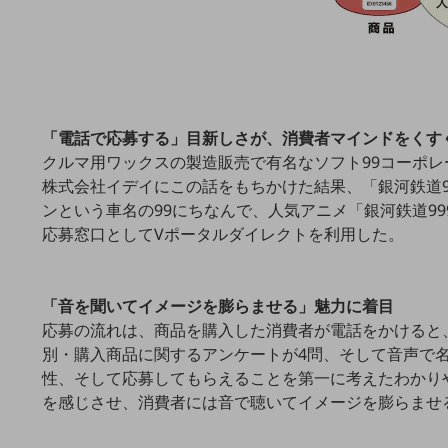
クラウド・データセンター
電話・映像コミュニケーション
セキュリティ
5G
「電話で応募する」目新しさが、消費者マインドをくす
IoT
クルマ用ワックスの製造販売で有名なソフト99コーポレー
株式会社イデイにこの話をもちかけた結果、「銀河鉄道9
AI
ンという車名の99にちなんで、人気アニメ「銀河鉄道9
データ利活用
応募窓口としてVポータルダイレクトを利用した。
運用管理
業務支援・マーケティング
「音を聞いてイメージを膨らませる」魅力に着目
応募の流れは、商品を購入した消費者が電話をかけると、
災害対策・BCP
別・購入商品に関するアンケートが4問、そして音声で
課題・ニーズで探す
性、そして応募してもらえることを第一に考えたわかり
課題・ニーズで探すTOP
を感じさせ、消費者には音で聴いてイメージを膨らませ
コミュニケーション・情報共有