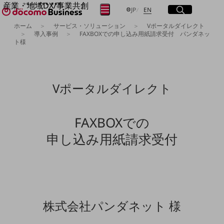
産業・地域DX/事業共創
サイト内検索
開く
日本語
English
メニュー
開く
JP
EN
OPEN HUB for Plural Futures
ホーム
サービス・ソリューション
Vポータルダイレクト
自律・分散・協調型社会の実現を目指し、
導入事例
FAXBOXでの申し込み用紙請求受付 パンダネッ
ト様
フリーワードを入力して探す
「社会可能性」を探究・実装する事業共創エコシステムです。
OPEN HUB for Plural Futuresとは
イベント/ウェビナー
検索する
記事コンテンツ
プレイヤー(カタリスト/パートナー企業)
Vポータルダイレクト
事例
Smart World
フリーワードでNTTドコモビジネスの
取り組みを検索
産業・地域DXプラットフォーマーとして
FAXBOXでの
企業と地域が持続成長する社会を目指します
申し込み用紙請求受付
Smart City
Smart Education
Smart Healthcare
Smart Industry
Smart Mobility
Smart Worksite
生成AI(Generative AI)
地域の取り組み
株式会社パンダネット 様
地域社会を支える皆さまと地域課題の解決や