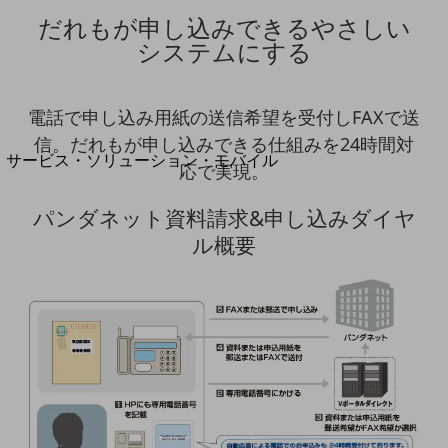
地域経済のさらなる活性化に取り組みます
だれもが申し込みできるやさしい
自治体・地域社会との共創
LGPF(Local Government Platform)
システムにする
別ウィンドウで開きます
電話で申し込み用紙の送信希望を受付しFAXで送
信。だれもが申し込みできる仕組みを24時間対
サービス・ソリューション・モバイル
応で実現。
サービス・ソリューションTOP
パンダネット資料請求&申し込みダイヤ
DXに関する課題を解決する
サービス・ソリューションをご紹介
ル概要
カテゴリーで探す
カテゴリーで探すTOP
ネットワーク・モバイル
クラウド・データセンター
電話・映像コミュニケーション
セキュリティ