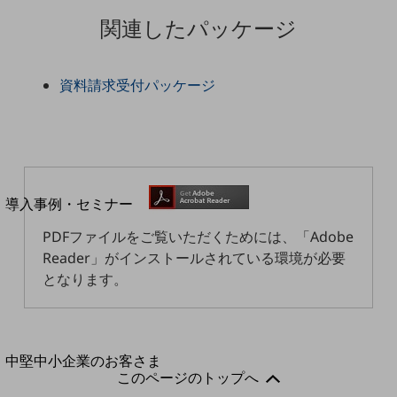
セキュリティ
関連したパッケージ
運用保守・故障紛失サポート
回線・ネットワーク
資料請求受付パッケージ
お手続き
別ウィンドウで開きます
サービスをご利用中のお客さま
導入事例・セミナー
導入事例TOP
PDFファイルをご覧いただくためには、「Adobe
最新の導入事例や注目の導入事例をご紹介します
Reader」がインストールされている環境が必要
セミナー
となります。
開催・出展する各種セミナー、イベント情報をご紹介します
別ウィンドウで開きます
中堅中小企業のお客さま
このページのトップへ
NTTドコモビジネスウォッチ