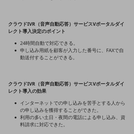
教育
モビリティ
クラウドIVR（音声自動応答）サービスVポータルダイ
製造・建設業
レクト導入決定のポイント
小売業
24時間自動で対応できる。
キーワードで探す
モバイルTOP
申し込み用紙を顧客が入力した番号に、FAXで自
動送付することができる。
法人向けスマホ・携帯に関する、
おすすめの機種、料金やサービスをご紹介
製品
製品TOP
クラウドIVR（音声自動応答）サービスVポータルダイ
ビジネス向けスマートフォン
レクト導入の効果
タフネススマートフォン
インターネットでの申し込みを苦手とする人から
の申し込みを獲得することができた。
データ通信製品
利用の多い土日・夜間の電話による申し込み、資
ドコモケータイ
料請求に対応できた。
5G対応ホームルーター