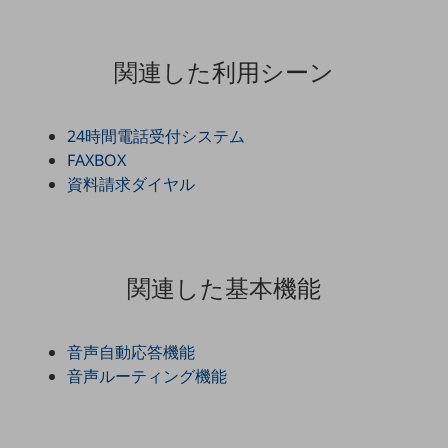
通信モジュール製品
関連した利用シーン
衛星携帯電話
IOT完了済みメーカーブランド製品
料金
24時間電話受付システム
料金TOP
FAXBOX
資料請求ダイヤル
ドコモBiz データ無制限 ドコモ MAX ドコモ mini ドコモBiz かけ放題
ケータイプラン
5Gデータプラス
関連した基本機能
データプラス
IoT向け回線料金
音声自動応答機能
home5Gプラン
音声ルーティング機能
モバイルサービス
端末の一元管理