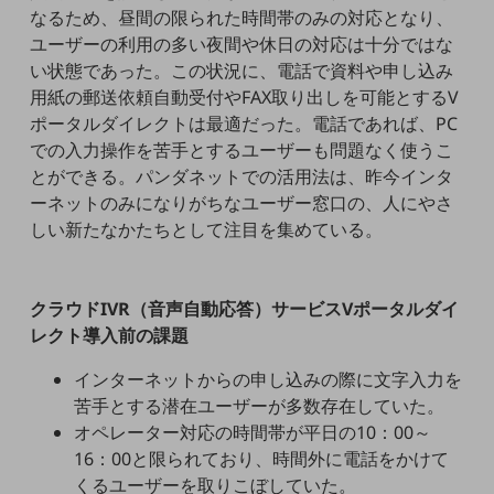
なるため、昼間の限られた時間帯のみの対応となり、
職場環境整備
ユーザーの利用の多い夜間や休日の対応は十分ではな
地域共創・地方創生
い状態であった。この状況に、電話で資料や申し込み
用紙の郵送依頼自動受付やFAX取り出しを可能とするV
セキュリティ対策
ポータルダイレクトは最適だった。電話であれば、PC
遠隔監視
での入力操作を苦手とするユーザーも問題なく使うこ
とができる。パンダネットでの活用法は、昨今インタ
顧客体験（CX）改善
ーネットのみになりがちなユーザー窓口の、人にやさ
自動化・省電化
しい新たなかたちとして注目を集めている。
人材不足解消
業種・業態で探す
業種・業態で探すTOP
クラウドIVR（音声自動応答）サービスVポータルダイ
レクト導入前の課題
自治体
インターネットからの申し込みの際に文字入力を
一次産業
苦手とする潜在ユーザーが多数存在していた。
医療・介護
オペレーター対応の時間帯が平日の10：00～
16：00と限られており、時間外に電話をかけて
観光
くるユーザーを取りこぼしていた。