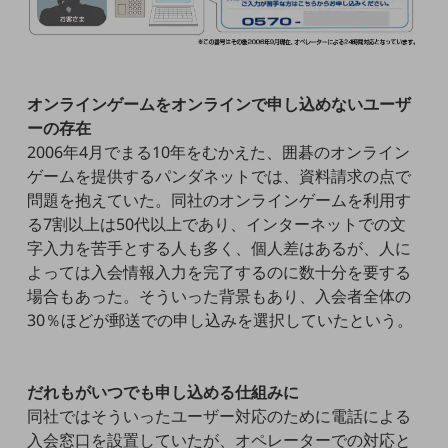
5G
IoT
AI
オンラインゲームをオンラインで申し込めないユーザ
データ利活用
ーの存在
2006年4月でまる10年をむかえた、囲碁のオンライン
運用管理
ゲームを提供するパンダネットでは、資料請求の点で
問題を抱えていた。同社のオンラインゲームを利用す
業務支援・マーケティング
る7割以上は50代以上であり、インターネットでの文
災害対策・BCP
字入力を苦手とする人も多く、個人差はあるが、人に
課題・ニーズで探す
よっては入会情報入力を完了するのに数十分を要する
課題・ニーズで探すTOP
場合もあった。そういった背景もあり、入会者全体の
コミュニケーション・情報共有
30％ほどが郵送での申し込みを選択していたという。
マーケティング
業務効率化
だれもがいつでも申し込める仕組みに
同社ではそういったユーザー対応のために電話による
災害対策
入会窓口を設置していたが、オペレーターでの対応と