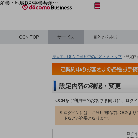
産業・地域DX/事業共創
メニュー
開く
OPEN HUB f
自律・分散・
「社会可能性」を探究・
フリーワードを入力
OPEN HUB for Plural Futuresとは
OCN TOP
サービス
目的から探す
イベント/ウェビナー
記事コンテンツ
プレイヤー(カタリスト/パートナー企業)
事例
法人向けOCN ご契約中のお客さま トップ
>
設定内
S
フリーワードでNTTドコモビジネ
取り組みを検索
産業・地域D
企業と地域が持
設定内容の確認・変更
Smart City
Smart Education
Smart Healthcare
OCNをご利用中のお客さま向けに、ログ
Smart Industry
Smart Mobility
※ログインには、ご利用開始時にOCNより
Smart Worksite
ドなどが必要となります。
生成AI(Generative AI)
地
ログ