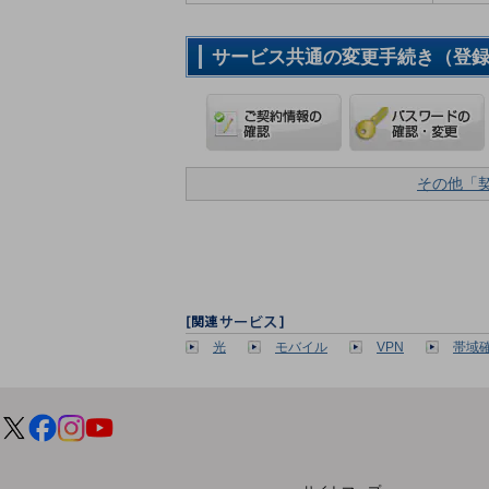
クラウ
電話・映
サービス共通の変更手続き（登
その他「
業務支
災
課題・ニーズで探す
課題・
光
モバイル
VPN
帯域
コミュニ
マ