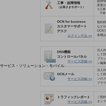
地域社会を支え
故障
工事・故障情報
地域経済のさ
変更
（お客さまサポート）
※工事
自治体・地域社会との共創
不要
LGPF(Local Government Platform)
OCN for business
契約
カスタマーサポート
など
OCN
デスク
各種
ログイン方法 >>
別ウィンドウで開きます
法人向
DNS機能
してD
コントロールパネル
プラ
サービス詳細 >>
ン編
サービス・ソリューション・モバイル
法人向
サービス・
OCNメール
して利
ンのメ
サービス詳細 >>
DXに
ブラ
サービス・
カテゴリーで探す
カテ
トラフィックレポート
ご契
ネット
オン
サービス詳細 >>