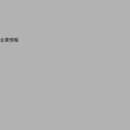
別ウィンドウで開きます
企業情報
企
会社案内
社
会社
ニュースルーム
ニュ
ニ