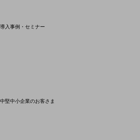
別ウィンドウで開きます
サービスをご利用中のお客さま
導入事例・セミナー
導
最新の導入事例や
開催・出展する各種セ
中堅中小企業のお客さま
NTTド
ビジ
旬な話題やお
解決するヒン