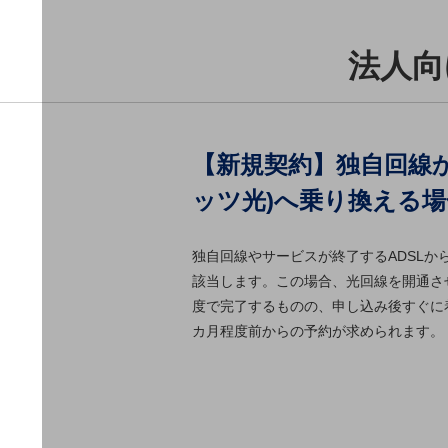
クラウド・データセンター
電話・映像コミュニケーション
法人向
セキュリティ
5G
IoT
【新規契約】独自回線か
AI
ッツ光)へ乗り換える場
データ利活用
独自回線やサービスが終了するADSL
運用管理
該当します。この場合、光回線を開通さ
業務支援・マーケティング
度で完了するものの、申し込み後すぐに
カ月程度前からの予約が求められます。
災害対策・BCP
課題・ニーズで探す
課題・ニーズで探すTOP
コミュニケーション・情報共有