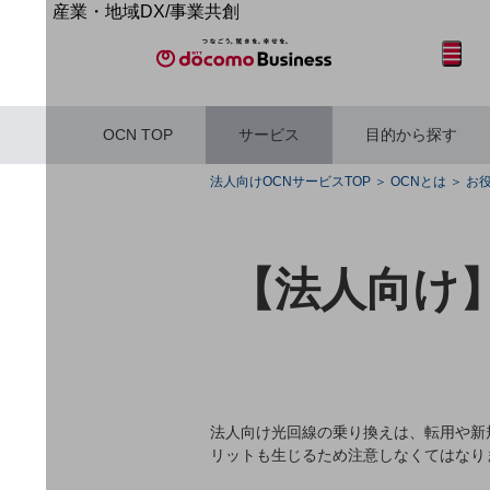
産業・地域DX/事業共創
OPEN HUB for Plural Futures
サイト内検索
開く
メニュー
開く
自律・分散・協調型社会の実現を目指し、
「社会可能性」を探究・実装する事業共創エコシステムです。
OPEN HUB for Plural Futuresとは
OCN TOP
サービス
目的から探す
イベント/ウェビナー
記事コンテンツ
フリーワードを入力して探す
プレイヤー(カタリスト/パートナー企業)
法人向けOCNサービスTOP
OCNとは
お
事例
Smart World
産業・地域DXプラットフォーマーとして
【法人向け
企業と地域が持続成長する社会を目指します
フリーワードでNTTドコモビジネスの
Smart City
取り組みを検索
Smart Education
Smart Healthcare
Smart Industry
Smart Mobility
Smart Worksite
生成AI(Generative AI)
法人向け光回線の乗り換えは、転用や新
地域の取り組み
リットも生じるため注意しなくてはなり
地域社会を支える皆さまと地域課題の解決や