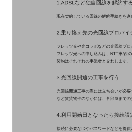
マーケティング
1.ADSLなど独自回線を解約す
業務効率化
現在契約している回線の解約手続きを進
災害対策
2.乗り換え先の光回線プロバ
職場環境整備
地域共創・地方創生
フレッツ光や光コラボなどの光回線プロ
フレッツ光への申し込みは、NTT東/西
セキュリティ対策
契約はそれぞれの事業者と交わします。
遠隔監視
3.光回線開通の工事を行う
顧客体験（CX）改善
自動化・省電化
光回線開通工事の際には立ち会いが必要
など賃貸物件のなかには、各部屋までの
人材不足解消
業種・業態で探す
業種・業態で探すTOP
4.利用開始日となったら接続設
自治体
接続に必要なIDやパスワードなどを提