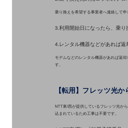
データ通信製品
乗り換えを希望する事業者へ連絡して申
ドコモケータイ
3.利用開始日になったら、乗
5G対応ホームルーター
通信モジュール製品
4.レンタル機器などがあれば返
衛星携帯電話
モデムなどのレンタル機器があれば返却
IOT完了済みメーカーブランド製品
す。
料金
料金TOP
ドコモBiz データ無制限 ドコモ MAX ドコモ mini ドコモBiz か
【転用】フレッツ光か
ケータイプラン
5Gデータプラス
NTT東/西が提供しているフレッツ光
データプラス
込まれているため工事は不要です。
IoT向け回線料金