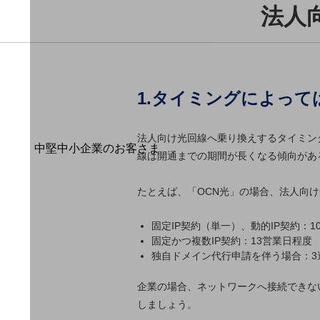
導入事例TOP
法人
最新の導入事例や注目の導入事例をご紹介します
セミナー
開催・出展する各種セミナー、イベント情報をご紹介します
1.タイミングによっ
法人向け光回線へ乗り換えするタイミン
中堅中小企業のお客さま
線は開通までの期間が長くなる傾向があ
NTTドコモビジネスウォッチ
ビジネスお役立ち情報
たとえば、「OCN光」の場合、法人向
旬な話題やお役立ち資料などDXの課題を
解決するヒントをお届けする記事サイト
固定IP契約（単一）、動的IP契約：1
新着記事
固定かつ複数IP契約：13営業日程度
お役立ち資料ダウンロード
独自ドメイン代行申請を伴う場合：3
トレンド記事特集
IT用語集
企業の場合、ネットワークへ接続できな
中堅中小企業向け
サービス・ソリューション
しましょう。