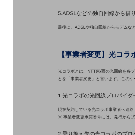
一次産業
医療・介護
5.ADSLなどの独自回線から
観光
最後に、ADSLや独自回線からモデム
教育
モビリティ
【事業者変更】光コラ
製造・建設業
小売業
光コラボとは、NTT東/西の光回線を
キーワードで探す
とを「事業者変更」と言います。このケ
モバイルTOP
法人向けスマホ・携帯に関する、
1.光コラボの光回線プロバイ
おすすめの機種、料金やサービスをご紹介
製品
製品TOP
現在契約している光コラボ事業者へ連絡
※ 事業者変更承諾番号には、発行から
ビジネス向けスマートフォン
タフネススマートフォン
2.乗り換え先の光コラボのプ