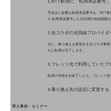
1.NTT東/西に「転用承諾番号
home5Gプラン
モバイルサービス
手続きに必要な転用承諾番号を、NTT東
端末の一元管理
※ 転用承諾番号にも15日間の有効期
セキュリティ
2.光コラボの光回線プロバイ
運用保守・故障紛失サポート
回線・ネットワーク
次に、乗り換えを希望する光コラボ事業
お手続き
ちに転用が完了します。
3.フレッツ光で利用していた
転用の手続きが終了したら、フレッツ光
4.乗り換え先の設定に変更する
別ウィンドウで開きます
サービスをご利用中のお客さま
導入事例・セミナー