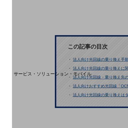
地域経済のさらなる活性化に取り組みます
自治体・地域社会との共創
LGPF(Local Government Platform)
別ウィンドウで開きます
この記事の目次
・
法人向け光回線の乗り換え手
・
法人向け光回線の乗り換えに
サービス・ソリューション・モバイル
・
法人向け光回線・乗り換え先
サービス・ソリューションTOP
・
法人向けおすすめ光回線「OCN
DXに関する課題を解決する
・
法人向け光回線の乗り換えは
サービス・ソリューションをご紹介
カテゴリーで探す
カテゴリーで探すTOP
ネットワーク・モバイル