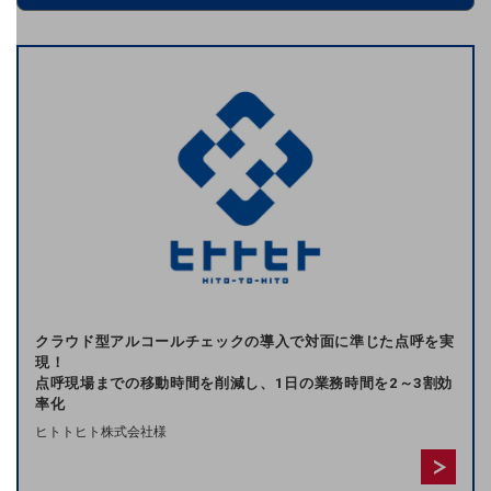
セキュリティ
5G
IoT
AI
データ利活用
運用管理
業務支援・マーケティング
クラウド型アルコールチェックの導入で対面に準じた点呼を実
現！
災害対策・BCP
点呼現場までの移動時間を削減し、1日の業務時間を2～3割効
課題・ニーズで探す
率化
課題・ニーズで探すTOP
ヒトトヒト株式会社様
コミュニケーション・情報共有