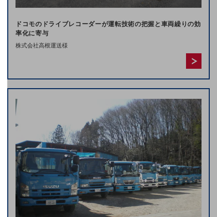
新着記事
お役立ち資料ダウンロード
トレンド記事特集
ドコモのドライブレコーダーが運転技術の把握と車両繰りの効
IT用語集
率化に寄与
中堅中小企業向け
株式会社高根運送様
サービス・ソリューション
課題やニーズに合ったサービスをご紹介し、
中堅中小企業のビジネスをサポート！
お悩みから見つける
お悩みから見つけるTOP
ネットワーク
モバイル・音声
バックオフィス
リモート・ハイブリッドワーク
セキュリティ