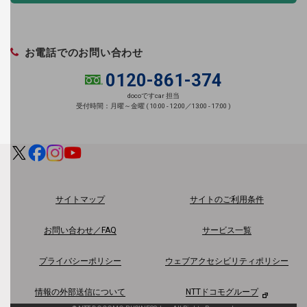
NTTドコモビジネスグループのサステナビリティ
サステナビリティ基本方針
お電話でのお問い合わせ
0120-861-374
サステナビリティレポート
docoですcar 担当
受付時間：月曜～金曜 ( 10:00 - 12:00／13:00 - 17:00 )
ダイバーシティ
経営情報
経営情報TOP
業績
決算公告
サイトマップ
サイトのご利用条件
電子公告
お問い合わせ／FAQ
サービス一覧
基礎的電気通信役務損益明細表
プライバシーポリシー
ウェブアクセシビリティポリシー
採用情報
採用情報TOP
情報の外部送信について
NTTドコモグループ