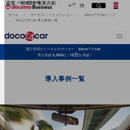
産業・地域DX/事業共創
日本語
JP
English
サイト内検索
開く
メニュー
開く
EN
OPEN HUB for Plural Futures
ホーム
サービス・ソリューション
docoですcarトップ
自律・分散・協調型社会の実現を目指し、
docoですcar 導入事例一覧
フリーワードを入力して探す
「社会可能性」を探究・実装する事業共創エコシステムです。
OPEN HUB for Plural Futuresとは
イベント/ウェビナー
Toggle
検索する
記事コンテンツ
naviga
プレイヤー(カタリスト/パートナー企業)
doco
car
運行管理のトータルサポーター「
です
」
事例
3,000
10万
導入実績
社 /
台 突破！
Smart World
フリーワードでNTTドコモビジネスの
取り組みを検索
産業・地域DXプラットフォーマーとして
企業と地域が持続成長する社会を目指します
導入事例一覧
Smart City
Smart Education
Smart Healthcare
Smart Industry
Smart Mobility
Smart Worksite
生成AI(Generative AI)
地域の取り組み