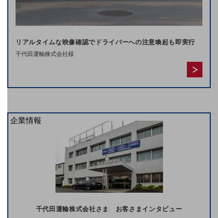
モバイル・ICTサービスをオンラインで
相談・申し込みができるバーチャルショップ
法人向けモバイルトップ
はじめての方へ
サービス・商品を探す
リアルタイムな映像確認でドライバーへの注意喚起も即実行
新規会員登録/ログインはこちら
千代田運輸株式会社様
100回線以上のお問い合わせ・お見積りはこちら
別ウィンドウで開きます
企業情報
企業情報TOP
会社案内
会社案内TOP
組織
沿革
千代田運輸株式会社さま お客さまインタビュー
社長からのご挨拶