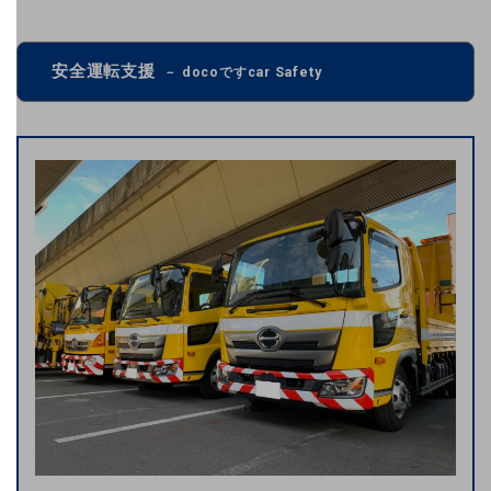
業種・業態で探すTOP
自治体
安全運転支援
－ docoですcar Safety
一次産業
医療・介護
観光
教育
モビリティ
製造・建設業
小売業
キーワードで探す
モバイルTOP
法人向けスマホ・携帯に関する、