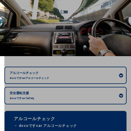
地域社会を支える皆さまと地域課題の解決や
地域経済のさらなる活性化に取り組みます
自治体・地域社会との共創
LGPF(Local Government Platform)
別ウィンドウで開きます
サービス・ソリューション・モバイル
サービス・ソリューションTOP
DXに関する課題を解決する
アルコールチェック
サービス・ソリューションをご紹介
docoですcarアルコールチェック
カテゴリーで探す
カテゴリーで探すTOP
安全運転支援
docoですcar Safety
ネットワーク・モバイル
クラウド・データセンター
アルコールチェック
電話・映像コミュニケーション
－ docoですcar アルコールチェック