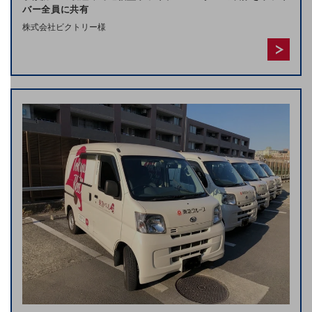
バー全員に共有
ドコモBiz データ無制限 ドコモ MAX ドコモ mini ドコモBiz かけ放題
株式会社ビクトリー様
ケータイプラン
5Gデータプラス
データプラス
IoT向け回線料金
home5Gプラン
モバイルサービス
端末の一元管理
セキュリティ
運用保守・故障紛失サポート
回線・ネットワーク