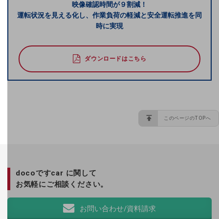
映像確認時間が９割減！
運転状況を見える化し、作業負荷の軽減と安全運転推進を同
事業拠点
時に実現
グループ会社
ダウンロードはこちら
会社案内パンフレット
ニュースルーム
ニュースルームTOP
ニュースリリース
このページのTOPへ
地域からの発表
重要なお知らせ
お知らせ
docoですcar に関して
お気軽にご相談ください。
社外からの評価実績
サステナビリティ
お問い合わせ/資料請求
サステナビリティTOP