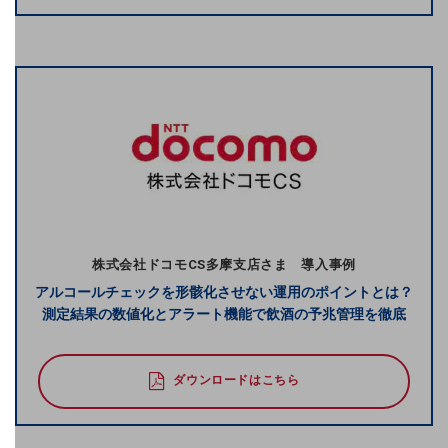
マーケティング
業務効率化
災害対策
職場環境整備
地域共創・地方創生
セキュリティ対策
株式会社ドコモCS多摩支店さま 導入事例
遠隔監視
アルコールチェックを形骸化させない運用のポイントとは？
測定結果の数値化とアラート機能で飲酒の予兆管理を徹底
顧客体験（CX）改善
自動化・省電化
ダウンロードはこちら
人材不足解消
業種・業態で探す