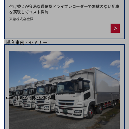
お手続き
付け替えが容易な通信型ドライブレコーダーで無駄のない配車
を実現してコスト抑制
東急株式会社様
別ウィンドウで開きます
サービスをご利用中のお客さま
導入事例・セミナー
導入事例TOP
最新の導入事例や注目の導入事例をご紹介します
セミナー
開催・出展する各種セミナー、イベント情報をご紹介します
別ウィンドウで開きます
中堅中小企業のお客さま
NTTドコモビジネスウォッチ
ビジネスお役立ち情報
旬な話題やお役立ち資料などDXの課題を
解決するヒントをお届けする記事サイト