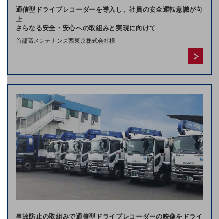
おすすめの機種、料金やサービスをご紹介
通信型ドライブレコーダーを導入し、社員の安全運転意識が向
製品
上
製品TOP
さらなる安全・安心への取組みと実現に向けて
首都高メンテナンス西東京株式会社様
ビジネス向けスマートフォン
タフネススマートフォン
データ通信製品
ドコモケータイ
5G対応ホームルーター
通信モジュール製品
衛星携帯電話
IOT完了済みメーカーブランド製品
料金
料金TOP
事故防止の取組みで通信型ドライブレコーダーの映像をドライ