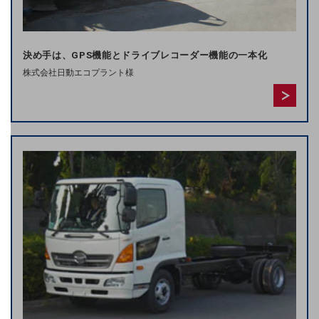
その他のお悩みはこちら
業界から見つける
業界から見つけるTOP
決め手は、GPS機能とドライブレコーダー機能の一本化
株式会社日動エコプラント様
製造業
小売・卸売業
運輸業
建設業
地域産業
その他の業界はこちら
ゲーム感覚で見つける
ビジネスお悩み診断
NTTドコモビジネス
オンラインショップ