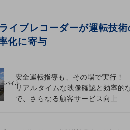
解決や
ます
m)
ライブレコーダーが運転技術
率化に寄与
安全運転指導も、その場で実行！
・モバイル
リアルタイムな映像確認と効率的
P
で、さらなる顧客サービス向上