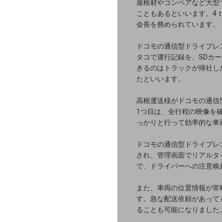
ネットワーク・モバイル
屋根材やコンベアなど大型
こともあるといいます。4
クラウド・データセンター
会長を務められています。
電話・映像コミュニケーション
ドコモの通信型ドライブレ
タコで運行記録を、SDカ
セキュリティ
きるのはトラックが帰社し
たといいます。
5G
高根運送様がドコモの通信
IoT
1つ目は、全行程の映像を
っかりと行って効率的な車
AI
ドコモの通信型ドライブレ
データ利活用
され、管理画面でリアルタ
で、ドライバーへの注意喚
運用管理
また、車両の位置情報が常
業務支援・マーケティング
す。急な配送依頼があって
ることも可能になりました
災害対策・BCP