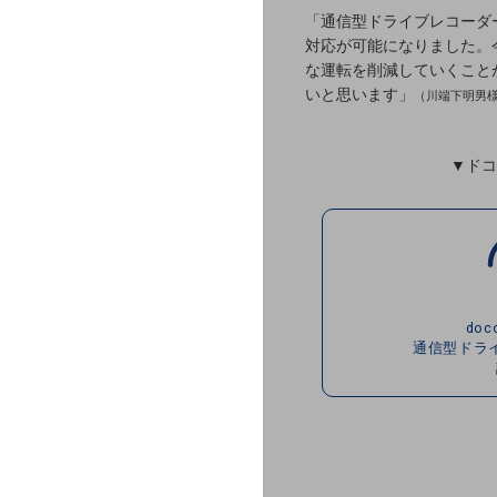
課題・ニーズで探す
「通信型ドライブレコーダ
課題・ニーズで探すTOP
対応が可能になりました。
な運転を削減していくこと
コミュニケーション・情報共有
いと思います」
（川端下明男
マーケティング
▼ドコ
業務効率化
災害対策
職場環境整備
doc
地域共創・地方創生
通信型ドラ
セキュリティ対策
遠隔監視
顧客体験（CX）改善