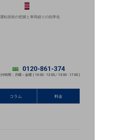
メニュー
開く
運転技術の把握と車両繰りの効率化
0120-861-374
付時間：月曜～金曜 ( 10:00 - 12:00／13:00 - 17:00 )
コラム
料金