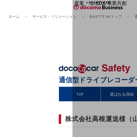
産業・地域DX/事業共創
OPEN HUB for Plural Futures
ホーム
サービス・ソリューション
docoですcarトップ
自律・分散・協調型社会の実現を目指
フリーワードを入力して探す
「社会可能性」を探究・実装する事業
OPEN HUB for Plural Futuresと
イベント/ウェビナー
記事コンテンツ
プレイヤー(カタリスト/パートナ
事例
Smart World
フリーワードでNTTドコモビジネスの
取り組みを検索
産業・地域DXプラットフォーマーとし
通信型ドライブレコーダ
企業と地域が持続成長する社会を目指
Smart City
Smart Education
TOP
選ばれる理由
Smart Healthcare
Smart Industry
Smart Mobility
Smart Worksite
株式会社高根運送様（
生成AI(Generative AI)
地域の取り組み