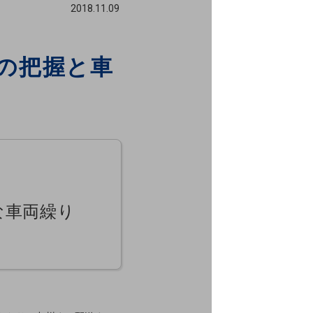
2018.11.09
の把握と車
な車両繰り