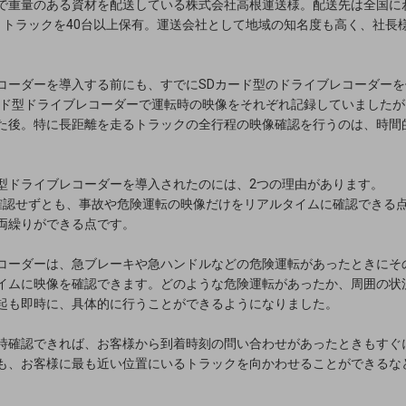
で重量のある資材を配送している株式会社高根運送様。配送先は全国に
ｔトラックを40台以上保有。運送会社として地域の知名度も高く、社長
コーダーを導入する前にも、すでにSDカード型のドライブレコーダー
ード型ドライブレコーダーで運転時の映像をそれぞれ記録していました
た後。特に長距離を走るトラックの全行程の映像確認を行うのは、時間
型ドライブレコーダーを導入されたのには、2つの理由があります。
確認せずとも、事故や危険運転の映像だけをリアルタイムに確認できる点
両繰りができる点です。
コーダーは、急ブレーキや急ハンドルなどの危険運転があったときにそ
イムに映像を確認できます。どのような危険運転があったか、周囲の状
起も即時に、具体的に行うことができるようになりました。
時確認できれば、お客様から到着時刻の問い合わせがあったときもすぐ
も、お客様に最も近い位置にいるトラックを向かわせることができるな
。