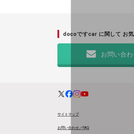
自動化・省電化
人材不足解消
業種・業態で探す
業種・業態で探すTOP
docoですcar に関して
お気
自治体
お問い合わ
一次産業
医療・介護
観光
教育
モビリティ
サイトマップ
製造・建設業
お問い合わせ／FAQ