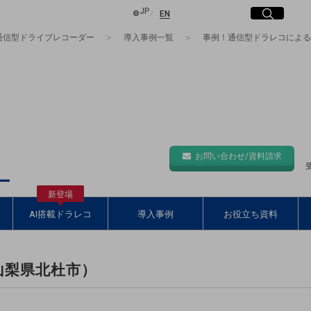
日本語
English
JP
サイト内検索
開く
EN
通信型ドライブレコーダー
導入事例一覧
事例！通信型ドラレコによる
し、
共創エコシステムです。
は
検索する
ー企業)
お問い合わせ/資料請求
受
て
ー
します
新登場
AI搭載ドラレコ
導入事例
お役立ち資料
山梨県北杜市）