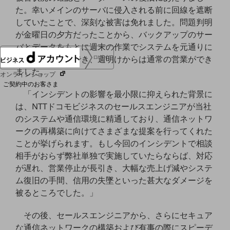
た。幸いメインのサーバに侵入される前に回線を遮断
協賛
NTTドコモグループ
していたことで、深刻な被害は免れました。問題判明
が金曜日の夕方だったことから、バックアップのサー
バとデータをもとに週末の作業でシステムを元通りに
回復することができ、週明けからは通常の営業ができ
ログイン
ました。
オンラインショップ
ご契約中のお客さま
「インシデントの影響を最小限に抑えられた背景に
は、NTTドコモビジネスのセールスエンジニアが当社
サービス別サポート情報
のシステムや通信環境に精通しており、通信ネットワ
ークの再構築に向けてさまざまな提案を行ってくれた
ことが挙げられます。もし今回のインシデントで相談
相手がおらず弊社単独で実施していたらならば、対応
ご契約中サービスの一元管理
が遅れ、営業停止が長引き、大幅な売上げ減やシステ
ム復旧の手間、信用の失墜といった甚大なダメージを
被るところでした。」
Web明細(ビリングステーション)
その後、セールスエンジニアから、さらにセキュア
な通信ネットワークの構築および有事の際にスピーデ