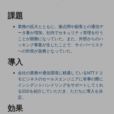
5G
課題
IoT
AI
業務の拡大とともに、拠点間や顧客との通信デ
データ利活用
ータ量が増加。社内でセキュリティ管理を行う
ことが困難になっていた。また、外部からのハ
運用管理
ッキング事案が生じたことで、サイバーリスク
への対策が急務となっていた。
業務支援・マーケティング
導入
災害対策・BCP
課題・ニーズで探す
課題・ニーズで探すTOP
会社の業務や通信環境に精通しているNTTドコ
モビジネスのセールスエンジニアに有事の際に
コミュニケーション・情報共有
インシデントハンドリングをサポートしてくれ
マーケティング
るSSDを紹介していただき、ただちに導入を決
定。
業務効率化
効果
災害対策