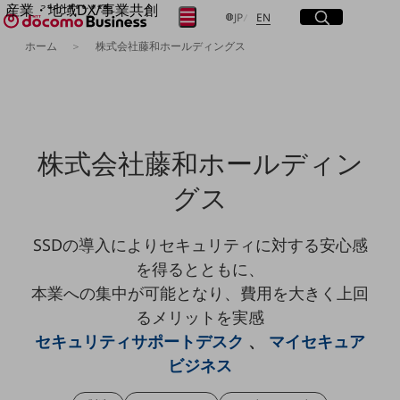
産業・地域DX/事業共創
サイト内検索
開く
日本語
English
メニュー
開く
JP
EN
OPEN HUB for Plural Futures
ホーム
株式会社藤和ホールディングス
自律・分散・協調型社会の実現を目指し、
フリーワードを入力して探す
「社会可能性」を探究・実装する事業共創エコシステムです。
OPEN HUB for Plural Futuresとは
イベント/ウェビナー
検索する
記事コンテンツ
プレイヤー(カタリスト/パートナー企業)
株式会社藤和ホールディン
事例
Smart World
フリーワードでNTTドコモビジネスの
グス
取り組みを検索
産業・地域DXプラットフォーマーとして
企業と地域が持続成長する社会を目指します
SSDの導入によりセキュリティに対する安心感
Smart City
Smart Education
を得るとともに、
Smart Healthcare
本業への集中が可能となり、費用を大きく上回
Smart Industry
Smart Mobility
るメリットを実感
Smart Worksite
セキュリティサポートデスク
、
マイセキュア
生成AI(Generative AI)
地域の取り組み
ビジネス
地域社会を支える皆さまと地域課題の解決や