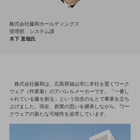
通信モジュール製品
衛星携帯電話
株式会社藤和ホールディングス
管理部 システム課
IOT完了済みメーカーブランド製品
木下 直哉氏
料金
料金TOP
ドコモBiz データ無制限 ドコモ MAX ドコモ mini ドコモBiz かけ放題
ケータイプラン
5Gデータプラス
株式会社藤和は、広島県福山市に本社を置くワーク
ウェア（作業着）のアパレルメーカーです。「一番し
データプラス
ゃれている服を創る」という信念のもとで事業を立ち
IoT向け回線料金
上げました。現在、創業の思いを継承しながら、ワー
クウェアの新たな可能性を追求しています。
home5Gプラン
モバイルサービス
端末の一元管理