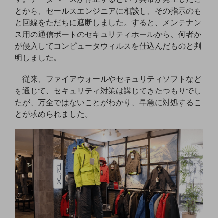
グループ会社
とから、セールスエンジニアに相談し、その指示のも
会社案内パンフレット
と回線をただちに遮断しました。すると、メンテナン
ニュースルーム
ス用の通信ポートのセキュリティホールから、何者か
ニュースルームTOP
が侵入してコンピュータウィルスを仕込んだものと判
明しました。
ニュースリリース
地域からの発表
従来、ファイアウォールやセキュリティソフトなど
を通じて、セキュリティ対策は講じてきたつもりでし
重要なお知らせ
たが、万全ではないことがわかり、早急に対処するこ
お知らせ
とが求められました。
社外からの評価実績
サステナビリティ
サステナビリティTOP
NTTドコモビジネスグループのサステナビリティ
サステナビリティ基本方針
サステナビリティレポート