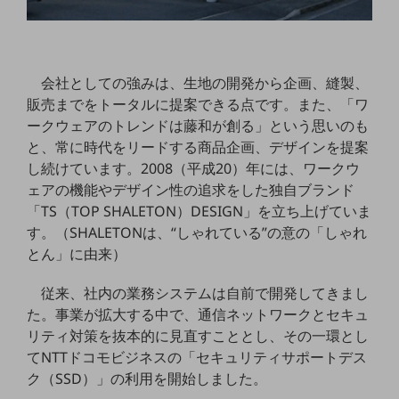
ビジネスお役立ち情報
旬な話題やお役立ち資料などDXの課題を
解決するヒントをお届けする記事サイト
新着記事
会社としての強みは、生地の開発から企画、縫製、
お役立ち資料ダウンロード
トレンド記事特集
販売までをトータルに提案できる点です。また、「ワ
IT用語集
ークウェアのトレンドは藤和が創る」という思いのも
中堅中小企業向け
と、常に時代をリードする商品企画、デザインを提案
サービス・ソリューション
し続けています。2008（平成20）年には、ワークウ
ェアの機能やデザイン性の追求をした独自ブランド
課題やニーズに合ったサービスをご紹介し、
中堅中小企業のビジネスをサポート！
「TS（TOP SHALETON）DESIGN」を立ち上げていま
お悩みから見つける
す。（SHALETONは、“しゃれている”の意の「しゃれ
お悩みから見つけるTOP
とん」に由来）
ネットワーク
従来、社内の業務システムは自前で開発してきまし
モバイル・音声
た。事業が拡大する中で、通信ネットワークとセキュ
リティ対策を抜本的に見直すこととし、その一環とし
バックオフィス
てNTTドコモビジネスの「セキュリティサポートデス
リモート・ハイブリッドワーク
ク（SSD）」の利用を開始しました。