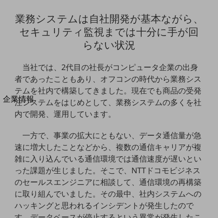
法人向けモバイルトップ
業務システムは自社開発が基本ながら、
はじめての方へ
サービス・商品を探す
セキュリティ監視までは十分に手が回
新規会員登録/ログインはこちら
らない状況
100回線以上のお問い合わせ・お見積りはこちら
当社では、2代目の社長がコンピュータ企業の出身
者であったこともあり、オフコンの時代から業務シス
テムを社内で構築してきました。現在でも商品の受発
別ウィンドウで開きます
企業情報
注システムをはじめとして、業務システムの多くを社
企業情報TOP
内で開発、運用しています。
会社案内
会社案内TOP
一方で、事業の拡大にともない、データ通信量が急
速に増大したことなどから、複数の通信キャリアが複
組織
雑に入り込んでいる通信環境では通信速度が遅いとい
沿革
った課題が生じました。そこで、NTTドコモビジネス
のセールスエンジニアに相談して、通信環境の再構築
社長からのご挨拶
に取り組んでいました。その最中、社内システムへの
事業拠点
ハッキングと思われるインシデントが発生したので
す。データベースが停止するという異常が発生したこ