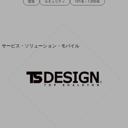
製造
セキュリティ
101名～1,000名
地域経済のさらなる活性化に取り組みます
自治体・地域社会との共創
LGPF(Local Government Platform)
別ウィンドウで開きます
サービス・ソリューション・モバイル
サービス・ソリューションTOP
DXに関する課題を解決する
サービス・ソリューションをご紹介
カテゴリーで探す
カテゴリーで探すTOP
ネットワーク・モバイル
クラウド・データセンター
電話・映像コミュニケーション
セキュリティ