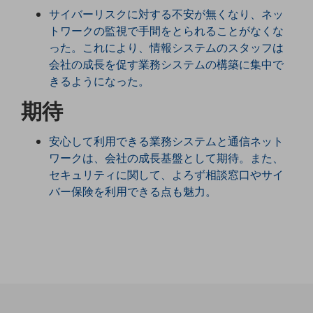
職場環境整備
サイバーリスクに対する不安が無くなり、ネッ
トワークの監視で手間をとられることがなくな
地域共創・地方創生
った。これにより、情報システムのスタッフは
セキュリティ対策
会社の成長を促す業務システムの構築に集中で
きるようになった。
遠隔監視
期待
顧客体験（CX）改善
自動化・省電化
安心して利用できる業務システムと通信ネット
ワークは、会社の成長基盤として期待。また、
人材不足解消
セキュリティに関して、よろず相談窓口やサイ
業種・業態で探す
バー保険を利用できる点も魅力。
業種・業態で探すTOP
自治体
一次産業
医療・介護
観光