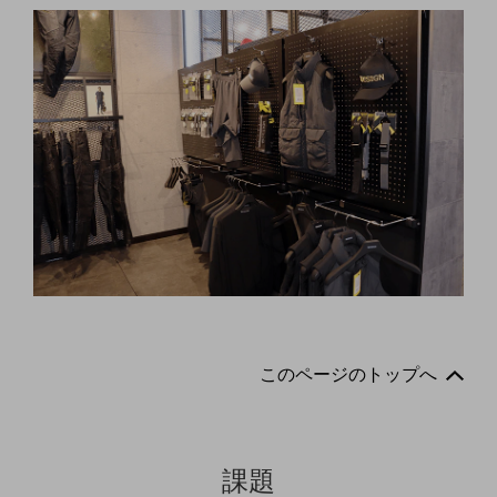
セキュリティ
その他のお悩みはこちら
業界から見つける
業界から見つけるTOP
製造業
小売・卸売業
運輸業
建設業
地域産業
その他の業界はこちら
ゲーム感覚で見つける
このページのトップへ
ビジネスお悩み診断
NTTドコモビジネス
オンラインショップ
課題
モバイル・ICTサービスをオンラインで
相談・申し込みができるバーチャルショップ