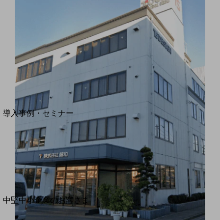
セキュリティ
運用保守・故障紛失サポート
回線・ネットワーク
お手続き
別ウィンドウで開きます
サービスをご利用中のお客さま
導入事例・セミナー
導入事例TOP
最新の導入事例や注目の導入事例をご紹介します
セミナー
開催・出展する各種セミナー、イベント情報をご紹介します
別ウィンドウで開きます
中堅中小企業のお客さま
NTTドコモビジネスウォッチ