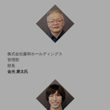
教育
モビリティ
製造・建設業
小売業
キーワードで探す
モバイルTOP
法人向けスマホ・携帯に関する、
株式会社藤和ホールディングス
おすすめの機種、料金やサービスをご紹介
製品
管理部
製品TOP
部長
金光 康太氏
ビジネス向けスマートフォン
タフネススマートフォン
データ通信製品
ドコモケータイ
5G対応ホームルーター