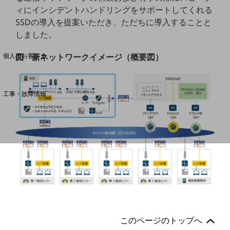
ィにインシデントハンドリングをサポートしてくれる
SSDの導入を提案いただき、ただちに導入することと
料金分析(ご利用料金管理サービス)
しました。
Web明細(My docomo)
図 新ネットワークイメージ（概要図）
個人のお客さま
NTTドコモ
OCNなど
工事・故障情報
お客さまサポートサイト
SDPFナレッジセンター
NTTドコモ 通信障害情報
このページのトップへ