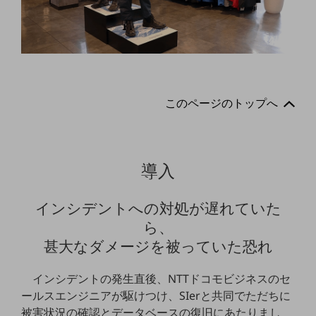
ダイバーシティ
経営情報
経営情報TOP
業績
決算公告
このページのトップへ
電子公告
基礎的電気通信役務損益明細表
採用情報
導入
採用情報TOP
新卒採用
インシデントへの対処が遅れていた
経験者採用
ら、
甚大なダメージを被っていた恐れ
障がい者採用
人材育成制度
インシデントの発生直後、NTTドコモビジネスのセ
広告・協賛
ールスエンジニアが駆けつけ、SIerと共同でただちに
広告
被害状況の確認とデータベースの復旧にあたりまし