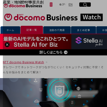
産業・地域DX/事業共創
日本語
English
JP
EN
サイト内検索
開く
メニュー
開く
OPEN HUB for Plural Futures
自律・分散・協調型社会の実現を目指し、
「社会可能性」を探究・実装する事業共創エコシステムです。
フリーワードを入力して探す
OPEN HUB for Plural Futuresとは
イベント/ウェビナー
記事一覧
ホーム
注目のIT用語
まとめ記事
お
記事コンテンツ
検索する
プレイヤー(カタリスト/パートナー企業)
事例
Smart World
フリーワードでNTTドコモビジネスの
取り組みを検索
産業・地域DXプラットフォーマーとして
企業と地域が持続成長する社会を目指します
NTT docomo Business Watch
Smart City
テレワークでネットワークがつながりにくい！セキュリティ対策に不安！そ
Smart Education
んなお悩みをまとめて解決！
Smart Healthcare
Smart Industry
Smart Mobility
Smart Worksite
生成AI(Generative AI)
地域の取り組み
地域社会を支える皆さまと地域課題の解決や