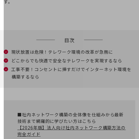
す。
5G
IoT
AI
データ利活用
目次
運用管理
現状放置は危険！テレワーク環境の改革が急務に
業務支援・マーケティング
どこからでも快適で安全なテレワークを実現するなら
工事不要！コンセントに挿すだけでインターネット環境を
災害対策・BCP
構築するなら
課題・ニーズで探す
課題・ニーズで探すTOP
コミュニケーション・情報共有
マーケティング
■社内ネットワーク構築の全体像を仕組みから最新
業務効率化
技術まで網羅的に学びたい方はこちら
【2026年版】法人向け社内ネットワーク構築方法の
災害対策
完全ガイド