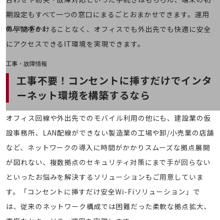
料金分析(ご利用料金管理サービス)
期設定もすべて一つの窓口にまるごとおまかせできます。運用
Web明細(My docomo)
の手間をかけることなく、オフィスでも外出先でも快適に安全
個人のお客さま
NTTドコモ
にアクセスできるIT環境を実現できます。
OCNなど
工事・故障情報
お客さまサポートサイト
工事不要！コンセントに挿すだけでインタ
SDPFナレッジセンター
ーネット環境を構築するなら
NTTドコモ 通信障害情報
オフィス回線や外出先でのモバイル利用の他にも、建設業の仮
設事務所、LAN配線ができない製造業の工場や卸/小売業の店舗
など、ネットワークの導入に時間がかかりスムーズな拠点展開
が図れない、複数拠点のセキュリティ対策にまで手が回らない
といったお悩みを解決するソリューションもご用意していま
す。「コンセントに挿すだけ安全Wi-Fiソリューション」で
は、従来のネットワーク構成では困難だった柔軟な拠点拡大、