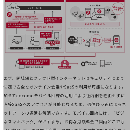
経営情報TOP
業績
決算公告
電子公告
基礎的電気通信役務損益明細表
採用情報
採用情報TOP
新卒採用
まず、閉域網とクラウド型インターネットセキュリティにより
経験者採用
快適で安全なオンライン会議やSaaSの利用が可能になります。
障がい者採用
加えてdocomoモバイル回線の活用により社内網を経由せずに
人材育成制度
直接SaaSへのアクセスが可能となるため、通信ひっ迫によるネ
広告・協賛
広告
ットワークの遅延も解消できます。モバイル回線には、「ビジ
ネスマホパック」がおすすめ。お得な月額料金で国内どこでも
協賛
NTTドコモグループ