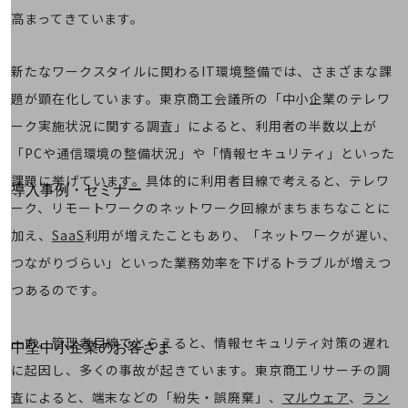
高まってきています。
運用保守・故障紛失サポート
回線・ネットワーク
新たなワークスタイルに関わるIT環境整備では、さまざまな課
お手続き
題が顕在化しています。東京商工会議所の「中小企業のテレワ
ーク実施状況に関する調査」によると、利用者の半数以上が
「PCや通信環境の整備状況」や「情報セキュリティ」といった
別ウィンドウで開きます
サービスをご利用中のお客さま
課題に挙げています。具体的に利用者目線で考えると、テレワ
導入事例・セミナー
ーク、リモートワークのネットワーク回線がまちまちなことに
導入事例TOP
加え、
SaaS
利用が増えたこともあり、「ネットワークが遅い、
最新の導入事例や注目の導入事例をご紹介します
セミナー
つながりづらい」といった業務効率を下げるトラブルが増えつ
つあるのです。
開催・出展する各種セミナー、イベント情報をご紹介します
一方、管理者目線でとらえると、情報セキュリティ対策の遅れ
別ウィンドウで開きます
中堅中小企業のお客さま
NTTドコモビジネスウォッチ
に起因し、多くの事故が起きています。東京商工リサーチの調
ビジネスお役立ち情報
査によると、端末などの「紛失・誤廃棄」、
マルウェア
、
ラン