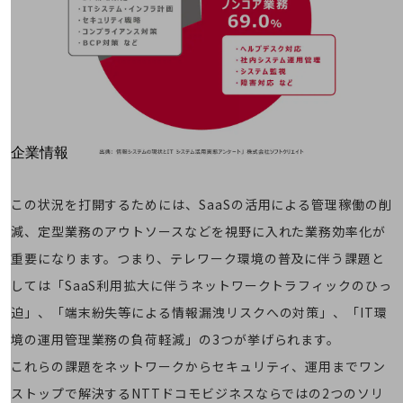
はじめての方へ
サービス・商品を探す
新規会員登録/ログインはこちら
100回線以上のお問い合わせ・お見積りはこちら
別ウィンドウで開きます
企業情報
企業情報TOP
会社案内
この状況を打開するためには、SaaSの活用による管理稼働の削
会社案内TOP
減、定型業務のアウトソースなどを視野に入れた業務効率化が
組織
重要になります。つまり、テレワーク環境の普及に伴う課題と
沿革
しては「SaaS利用拡大に伴うネットワークトラフィックのひっ
社長からのご挨拶
迫」、「端末紛失等による情報漏洩リスクへの対策」、「IT環
境の運用管理業務の負荷軽減」の3つが挙げられます。
事業拠点
これらの課題をネットワークからセキュリティ、運用までワン
グループ会社
ストップで解決するNTTドコモビジネスならではの2つのソリ