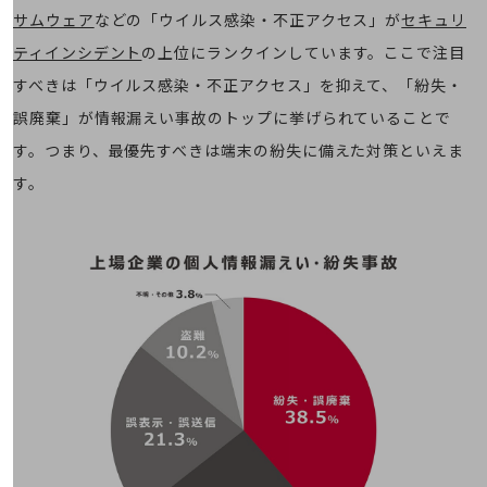
旬な話題やお役立ち資料などDXの課題を
サムウェア
などの「ウイルス感染・不正アクセス」が
セキュリ
解決するヒントをお届けする記事サイト
ティインシデント
の上位にランクインしています。ここで注目
新着記事
お役立ち資料ダウンロード
すべきは「ウイルス感染・不正アクセス」を抑えて、「紛失・
トレンド記事特集
誤廃棄」が情報漏えい事故のトップに挙げられていることで
IT用語集
中堅中小企業向け
す。つまり、最優先すべきは端末の紛失に備えた対策といえま
サービス・ソリューション
す。
課題やニーズに合ったサービスをご紹介し、
中堅中小企業のビジネスをサポート！
お悩みから見つける
お悩みから見つけるTOP
ネットワーク
モバイル・音声
バックオフィス
リモート・ハイブリッドワーク
セキュリティ