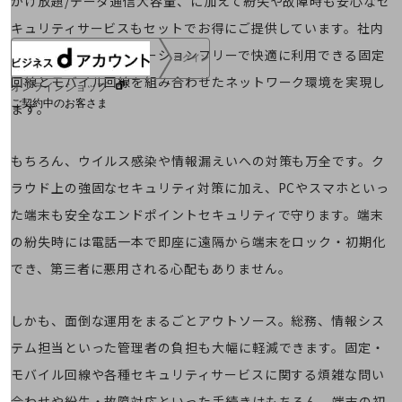
かけ放題/データ通信大容量、に加えて紛失や故障時も安心なセ
キュリティサービスもセットでお得にご提供しています。社内
外、どこからでもロケーションフリーで快適に利用できる固定
ログイン
回線とモバイル回線を組み合わせたネットワーク環境を実現し
オンラインショップ
ご契約中のお客さま
ます。
サービス別サポート情報
もちろん、ウイルス感染や情報漏えいへの対策も万全です。ク
ラウド上の強固なセキュリティ対策に加え、PCやスマホといっ
た端末も安全なエンドポイントセキュリティで守ります。端末
ご契約中サービスの一元管理
の紛失時には電話一本で即座に遠隔から端末をロック・初期化
でき、第三者に悪用される心配もありません。
しかも、面倒な運用をまるごとアウトソース。総務、情報シス
Web明細(ビリングステーション)
テム担当といった管理者の負担も大幅に軽減できます。固定・
モバイル回線や各種セキュリティサービスに関する煩雑な問い
合わせや紛失・故障対応といった手続きはもちろん、端末の初