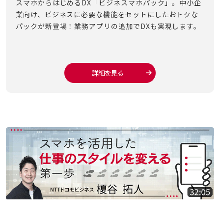
盗難
スマホからはじめるDX「ビジネスマホパック」。中小企
ho
）で
業向け、ビジネスに必要な機能をセットにしたおトクな
i。
パックが新登場！業務アプリの追加でDXも実現します。
がす
詳細を見る