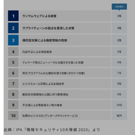
教育
モビリティ
製造・建設業
小売業
キーワードで探す
モバイルTOP
法人向けスマホ・携帯に関する、
おすすめの機種、料金やサービスをご紹介
製品
製品TOP
ビジネス向けスマートフォン
タフネススマートフォン
データ通信製品
ドコモケータイ
出典：IPA「情報セキュリティ10大脅威 2023」より
5G対応ホームルーター