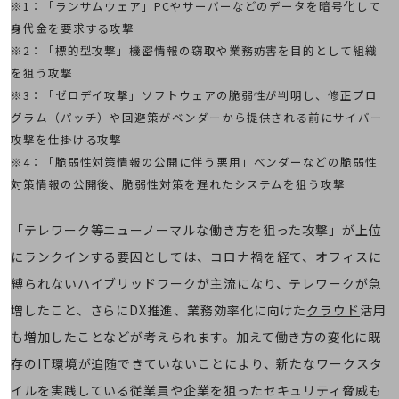
※1：「ランサムウェア」PCやサーバーなどのデータを暗号化して
通信モジュール製品
身代金を要求する攻撃
※2：「標的型攻撃」機密情報の窃取や業務妨害を目的として組織
衛星携帯電話
を狙う攻撃
IOT完了済みメーカーブランド製品
※3：「ゼロデイ攻撃」ソフトウェアの脆弱性が判明し、修正プロ
料金
グラム（パッチ）や回避策がベンダーから提供される前にサイバー
料金TOP
攻撃を仕掛ける攻撃
ドコモBiz データ無制限 ドコモ MAX ドコモ mini ドコモBiz かけ放題
※4：「脆弱性対策情報の公開に伴う悪用」べンダーなどの脆弱性
対策情報の公開後、脆弱性対策を遅れたシステムを狙う攻撃
ケータイプラン
5Gデータプラス
「テレワーク等ニューノーマルな働き方を狙った攻撃」が上位
データプラス
にランクインする要因としては、コロナ禍を経て、オフィスに
縛られないハイブリッドワークが主流になり、テレワークが急
IoT向け回線料金
増したこと、さらにDX推進、業務効率化に向けた
クラウド
活用
home5Gプラン
モバイルサービス
も増加したことなどが考えられます。加えて働き方の変化に既
端末の一元管理
存のIT環境が追随できていないことにより、新たなワークスタ
セキュリティ
イルを実践している従業員や企業を狙ったセキュリティ脅威も