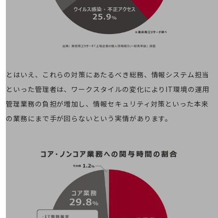
その他のお悩みはこちら
業界から見つける
業界から見つけるTOP
製造業
小売・卸売業
とはいえ、これらの対策にあたるべき総務、情報システム担当
運輸業
といった管理者は、ワークスタイルの変化によりIT環境の運用
建設業
管理業務の負担が増加し、情報セキュリティ対策といった本来
の業務にまで手が回らないという実情があります。
地域産業
その他の業界はこちら
ゲーム感覚で見つける
ビジネスお悩み診断
NTTドコモビジネス
オンラインショップ
モバイル・ICTサービスをオンラインで
相談・申し込みができるバーチャルショップ
法人向けモバイルトップ