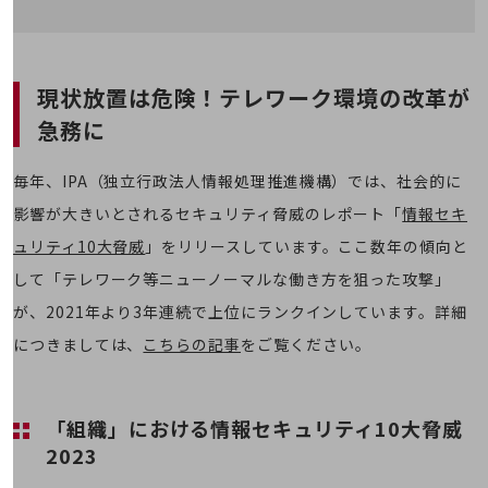
職場環境整備
地域共創・地方創生
セキュリティ対策
現状放置は危険！テレワーク環境の改革が
急務に
遠隔監視
顧客体験（CX）改善
毎年、IPA（独立行政法人情報処理推進機構）では、社会的に
自動化・省電化
影響が大きいとされるセキュリティ脅威のレポート「
情報セキ
ュリティ10大脅威
」をリリースしています。ここ数年の傾向と
人材不足解消
業種・業態で探す
して「テレワーク等ニューノーマルな働き方を狙った攻撃」
業種・業態で探すTOP
が、2021年より3年連続で上位にランクインしています。詳細
自治体
につきましては、
こちらの記事
をご覧ください。
一次産業
医療・介護
「組織」における情報セキュリティ10大脅威
観光
2023