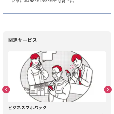
ためにはAdobe Readerが必要です。
関連サービス
ビジネスマホパック
ho