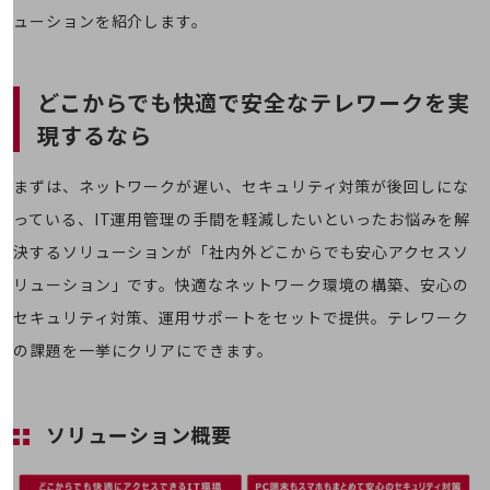
会社案内パンフレット
ューションを紹介します。
ニュースルーム
ニュースルームTOP
ニュースリリース
どこからでも快適で安全なテレワークを実
現するなら
地域からの発表
重要なお知らせ
まずは、ネットワークが遅い、セキュリティ対策が後回しにな
お知らせ
っている、IT運用管理の手間を軽減したいといったお悩みを解
決するソリューションが「社内外どこからでも安心アクセスソ
社外からの評価実績
サステナビリティ
リューション」です。快適なネットワーク環境の構築、安心の
サステナビリティTOP
セキュリティ対策、運用サポートをセットで提供。テレワーク
NTTドコモビジネスグループのサステナビリティ
の課題を一挙にクリアにできます。
サステナビリティ基本方針
サステナビリティレポート
ソリューション概要
ダイバーシティ
経営情報