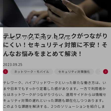
地域経済のさらなる活性化に取り組みます
自治体・地域社会との共創
LGPF(Local Government Platform)
別ウィンドウで開きます
テレワークでネットワークが
つながり
サービス・ソリューション・モバイル
にくい！セキュリティ対策に不安！
そ
サービス・ソリューションTOP
んなお悩みをまとめて解決！
DXに関する課題を解決する
サービス・ソリューションをご紹介
カテゴリーで探す
2023.09.25
カテゴリーで探すTOP
ネットワーク・モバイル
セキュリティ対策強化
テレワ
ネットワーク・モバイル
テレワーク、ハイブリッドワークといった新たな働き方は、い
クラウド・データセンター
まや日本でもすっかり定着した感があります。一方で利用者か
らはネットワークがつながりづらい、運用サイドからは情報セ
電話・映像コミュニケーション
キュリティ対策の遅れといった課題も顕在化しつつあります。
セキュリティ
このような課題を解決する、2つのソリューションを紹介しま