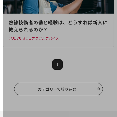
教育
モビリティ
製造・建設業
熟練技術者の勘と経験は、どうすれば新人に
教えられるのか？
小売業
キーワードで探す
#AR/VR
#ウェアラブルデバイス
モバイルTOP
法人向けスマホ・携帯に関する、
おすすめの機種、料金やサービスをご紹介
製品
1
製品TOP
ビジネス向けスマートフォン
タフネススマートフォン
カテゴリーで絞り込む
データ通信製品
ドコモケータイ
5G対応ホームルーター