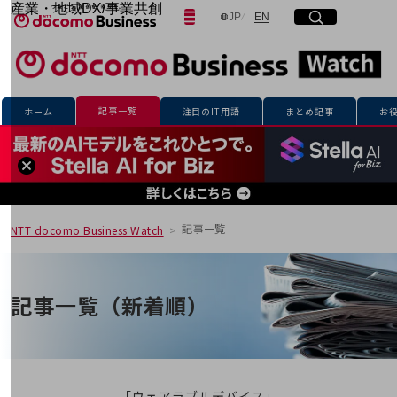
産業・地域DX/事業共創
日本語
English
JP
EN
サイト内検索
開く
メニュー
開く
OPEN HUB for Plural Futures
自律・分散・協調型社会の実現を目指し、
「社会可能性」を探究・実装する事業共創エコシステムです。
フリーワードを入力して探す
OPEN HUB for Plural Futuresとは
イベント/ウェビナー
記事一覧
ホーム
注目のIT用語
まとめ記事
お
記事コンテンツ
検索する
プレイヤー(カタリスト/パートナー企業)
事例
Smart World
フリーワードでNTTドコモビジネスの
取り組みを検索
産業・地域DXプラットフォーマーとして
企業と地域が持続成長する社会を目指します
記事一覧
NTT docomo Business Watch
Smart City
Smart Education
Smart Healthcare
Smart Industry
記事一覧（新着順）
Smart Mobility
Smart Worksite
生成AI(Generative AI)
地域の取り組み
地域社会を支える皆さまと地域課題の解決や
「ウェアラブルデバイス」