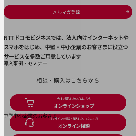
運用保守・故障紛失サポート
メルマガ登録
回線・ネットワーク
お手続き
NTTドコモビジネスでは、法人向けインターネットや
スマホをはじめ、
中堅・中小企業のお客さまに役立つ
サービスを多数ご用意しています
別ウィンドウで開きます
サービスをご利用中のお客さま
導入事例・セミナー
導入事例TOP
相談・購入はこちらから
最新の導入事例や注目の導入事例をご紹介します
セミナー
開催・出展する各種セミナー、イベント情報をご紹介します
今すぐ購入したい方はこちら
オンラインショップ
別ウィンドウで開きます
中堅中小企業のお客さま
オンラインで相談・購入したい方はこちら
NTTドコモビジネスウォッチ
オンライン相談
ビジネスお役立ち情報