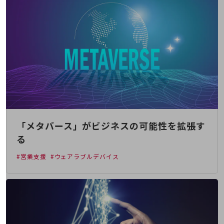
5G
IoT
AI
データ利活用
運用管理
業務支援・マーケティング
災害対策・BCP
「メタバース」がビジネスの可能性を拡張す
課題・ニーズで探す
課題・ニーズで探すTOP
る
コミュニケーション・情報共有
#営業支援
#ウェアラブルデバイス
マーケティング
業務効率化
災害対策