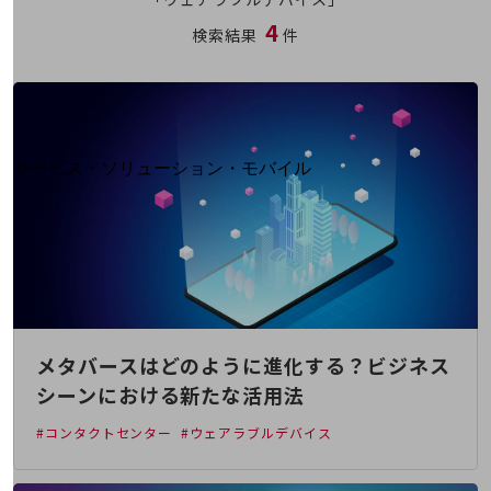
地域経済のさらなる活性化に取り組みます
4
自治体・地域社会との共創
検索結果
件
LGPF(Local Government Platform)
別ウィンドウで開きます
サービス・ソリューション・モバイル
サービス・ソリューションTOP
DXに関する課題を解決する
サービス・ソリューションをご紹介
カテゴリーで探す
カテゴリーで探すTOP
ネットワーク・モバイル
メタバースはどのように進化する？ビジネス
クラウド・データセンター
シーンにおける新たな活用法
電話・映像コミュニケーション
#コンタクトセンター
#ウェアラブルデバイス
セキュリティ