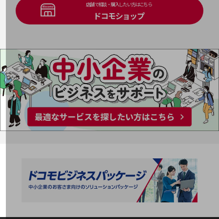
店舗で相談・購入したい方はこちら
旬な話題やお役立ち資料などDXの課題を
ドコモショップ
解決するヒントをお届けする記事サイト
新着記事
お役立ち資料ダウンロード
トレンド記事特集
IT用語集
中堅中小企業向け
サービス・ソリューション
課題やニーズに合ったサービスをご紹介し、
中堅中小企業のビジネスをサポート！
お悩みから見つける
お悩みから見つけるTOP
ネットワーク
モバイル・音声
バックオフィス
リモート・ハイブリッドワーク
セキュリティ