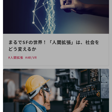
職場環境整備
地域共創・地方創生
セキュリティ対策
遠隔監視
顧客体験（CX）改善
まるでSFの世界！「人間拡張」は、社会を
自動化・省電化
どう変えるか
人材不足解消
#人間拡張
#AR/VR
業種・業態で探す
業種・業態で探すTOP
自治体
一次産業
医療・介護
観光