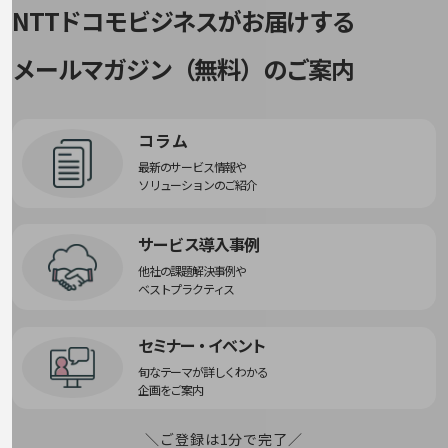
NTTドコモビジネスがお届けする
通信モジュール製品
衛星携帯電話
メールマガジン（無料）のご案内
IOT完了済みメーカーブランド製品
料金
料金TOP
コラム
最新のサービス情報や
ドコモBiz データ無制限 ドコモ MAX ドコモ mini ドコモBiz かけ放題
ソリューションのご紹介
ケータイプラン
サービス導入事例
5Gデータプラス
他社の課題解決事例や
データプラス
ベストプラクティス
IoT向け回線料金
セミナー・イベント
home5Gプラン
旬なテーマが詳しくわかる
モバイルサービス
企画をご案内
端末の一元管理
セキュリティ
＼ご登録は1分で完了／