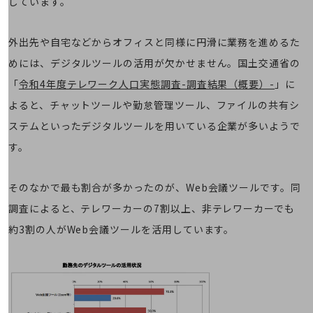
しています。
教育
モビリティ
外出先や自宅などからオフィスと同様に円滑に業務を進めるた
製造・建設業
めには、デジタルツールの活用が欠かせません。国土交通省の
小売業
「
令和4年度テレワーク人口実態調査-調査結果（概要）-
」に
キーワードで探す
よると、チャットツールや勤怠管理ツール、ファイルの共有シ
モバイルTOP
ステムといったデジタルツールを用いている企業が多いようで
法人向けスマホ・携帯に関する、
す。
おすすめの機種、料金やサービスをご紹介
製品
製品TOP
そのなかで最も割合が多かったのが、Web会議ツールです。同
ビジネス向けスマートフォン
調査によると、テレワーカーの7割以上、非テレワーカーでも
タフネススマートフォン
約3割の人がWeb会議ツールを活用しています。
データ通信製品
ドコモケータイ
5G対応ホームルーター