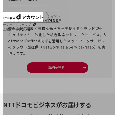
ログイン
docomo business RINK®
オンラインショップ
安全なICT環境と多様な働き方を実現するクラウド型セ
ご契約中のお客さま
キュリティと一体化した統合型ネットワークサービス。S
oftware-Defined技術を活用したネットワークサービス
サービス別サポート情報
のクラウド型提供（Network as a Service/NaaS）を実
現します。
詳細を見る
ご契約中サービスの一元管理
Web明細(ビリングステーション)
NTTドコモビジネスがお届けする