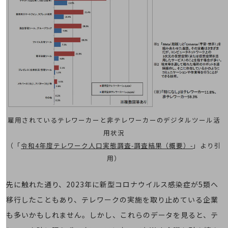
通信モジュール製品
衛星携帯電話
IOT完了済みメーカーブランド製品
料金
料金TOP
ドコモBiz データ無制限 ドコモ MAX ドコモ mini ドコモBiz かけ放題
ケータイプラン
雇用されているテレワーカーと非テレワーカーのデジタルツール活
5Gデータプラス
用状況
データプラス
（「
令和4年度テレワーク人口実態調査-調査結果（概要）-
」より引
用）
IoT向け回線料金
home5Gプラン
先に触れた通り、2023年に新型コロナウイルス感染症が5類へ
モバイルサービス
移行したこともあり、テレワークの実施を取り止めている企業
端末の一元管理
も多いかもしれません。しかし、これらのデータを見ると、テ
セキュリティ