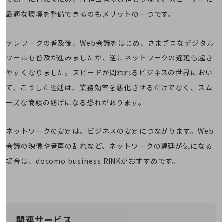
経営情報TOP
最適な環境を整備できるのもメリットの一つです。
業績
決算公告
テレワークの普及後、Web会議をはじめ、さまざまなデジタル
ツールも普及が進みましたが、逆にネットワークの遅延も起き
電子公告
やすくなりました。スピードが問われるビジネスの世界におい
基礎的電気通信役務損益明細表
て、こうした遅延は、業務効率を悪化させるだけでなく、スム
採用情報
採用情報TOP
ーズな商談の妨げになる恐れがあります。
新卒採用
ネットワークの安定は、ビジネスの安定につながります。Web
経験者採用
会議の映像や音声の乱れなど、ネットワークの遅延が気になる
障がい者採用
場合は、docomo business RINKがおすすめです。
人材育成制度
広告・協賛
広告
協賛
関連サービス
NTTドコモグループ