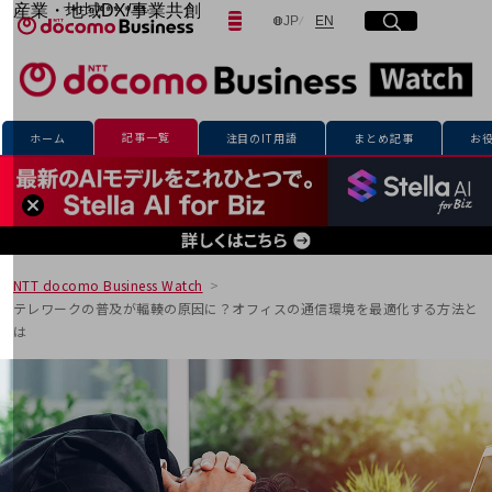
産業・地域DX/事業共創
日本語
English
JP
EN
サイト内検索
開く
メニュー
開く
OPEN HUB for Plural Futures
自律・分散・協調型社会の実現を目指し、
「社会可能性」を探究・実装する事業共創エコシステムです。
フリーワードを入力して探す
OPEN HUB for Plural Futuresとは
イベント/ウェビナー
記事一覧
ホーム
注目のIT用語
まとめ記事
お
記事コンテンツ
検索する
プレイヤー(カタリスト/パートナー企業)
事例
Smart World
フリーワードでNTTドコモビジネスの
取り組みを検索
産業・地域DXプラットフォーマーとして
企業と地域が持続成長する社会を目指します
NTT docomo Business Watch
Smart City
テレワークの普及が輻輳の原因に？オフィスの通信環境を最適化する方法と
Smart Education
は
Smart Healthcare
Smart Industry
Smart Mobility
Smart Worksite
生成AI(Generative AI)
地域の取り組み
地域社会を支える皆さまと地域課題の解決や