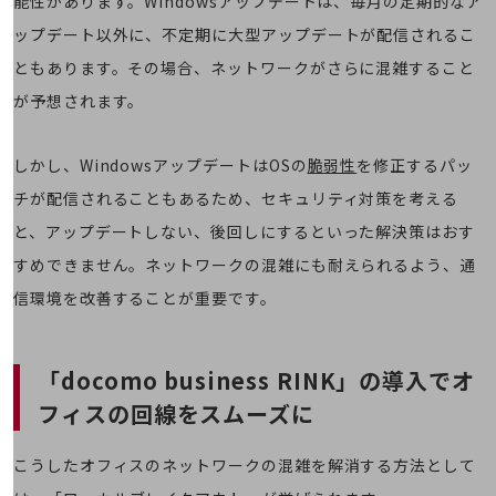
能性があります。Windowsアップデートは、毎月の定期的なア
その他のお悩みはこちら
ップデート以外に、不定期に大型アップデートが配信されるこ
業界から見つける
業界から見つけるTOP
ともあります。その場合、ネットワークがさらに混雑すること
が予想されます。
製造業
小売・卸売業
しかし、WindowsアップデートはOSの
脆弱性
を修正するパッ
運輸業
チが配信されることもあるため、セキュリティ対策を考える
建設業
と、アップデートしない、後回しにするといった解決策はおす
すめできません。ネットワークの混雑にも耐えられるよう、通
地域産業
信環境を改善することが重要です。
その他の業界はこちら
ゲーム感覚で見つける
ビジネスお悩み診断
NTTドコモビジネス
「docomo business RINK」の導入で
オ
オンラインショップ
フィスの回線をスムーズに
モバイル・ICTサービスをオンラインで
相談・申し込みができるバーチャルショップ
こうしたオフィスのネットワークの混雑を解消する方法として
法人向けモバイルトップ