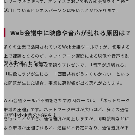
レワーク時に限らず、オフィスにおいてもWeb会議を引き続き
運用保守・故障紛失サポート
活用しているビジネスパーソンは多いことがわかります。
回線・ネットワーク
お手続き
Web会議中に映像や音声が乱れる原因は？
多くの企業で活用されているWeb会議ツールですが、使用する
別ウィンドウで開きます
上で課題となるのが、ネットワーク遅延による映像や音声の乱
サービスをご利用中のお客さま
導入事例・セミナー
れです。特に、重要な商談やプレゼンで、「音声が途切れる」
導入事例TOP
「映像にラグが生じる」「画面共有がうまくいかない」といっ
最新の導入事例や注目の導入事例をご紹介します
た問題が生じた場合、事業に悪影響が出る恐れがあります。
セミナー
開催・出展する各種セミナー、イベント情報をご紹介します
Web会議ツールが不調をきたす原因の一つは、「ネットワーク
帯域の圧迫」です。ネットワーク帯域が広いほど、多くの通信
別ウィンドウで開きます
中堅中小企業のお客さま
を行うことができ、通信速度が向上しますが、同時接続などに
NTTドコモビジネスウォッチ
より帯域が圧迫されると、通信が不安定になり、通信速度が下
ビジネスお役立ち情報