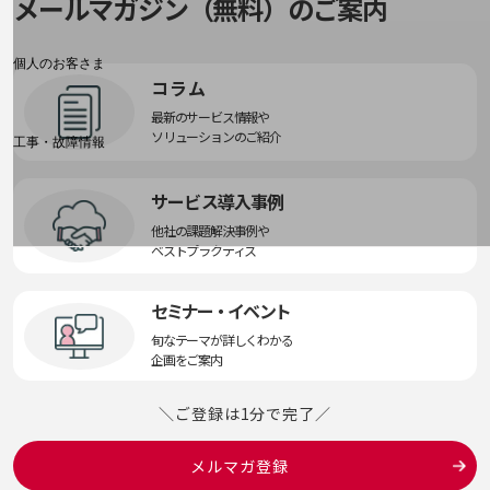
メールマガジン（無料）のご案内
料金分析(ご利用料金管理サービス)
Web明細(My docomo)
個人のお客さま
コラム
NTTドコモ
最新のサービス情報や
OCNなど
ソリューションのご紹介
工事・故障情報
お客さまサポートサイト
サービス導入事例
SDPFナレッジセンター
他社の課題解決事例や
NTTドコモ 通信障害情報
ベストプラクティス
セミナー・イベント
旬なテーマが詳しくわかる
企画をご案内
＼ご登録は1分で完了／
メルマガ登録