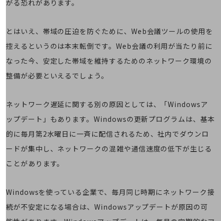
がる恐れがあります。
旬な話題やお役立ち資料などDXの課題を
解決するヒントをお届けする記事サイト
新着記事
とはいえ、帯域の圧迫を防ぐために、Web会議ツールの使用を
お役立ち資料ダウンロード
トレンド記事特集
控えるというのは本末転倒です。Web会議の利用が当たり前に
IT用語集
なった今、安定した帯域を維持するためのネットワーク環境の
中堅中小企業向け
サービス・ソリューション
整備が必要といえるでしょう。
課題やニーズに合ったサービスをご紹介し、
中堅中小企業のビジネスをサポート！
ネットワーク遅延に関する別の原因としては、「Windowsア
お悩みから見つける
ップデート」もあります。Windowsの更新プログラムは、基本
お悩みから見つけるTOP
的に毎月第2水曜日に一斉に配信されるため、社内でダウンロ
ネットワーク
ードが集中し、ネットワークの混雑や通信速度の低下が生じる
モバイル・音声
ことがあります。
バックオフィス
Windowsを使っている企業で、毎月同じ時期にネットワーク接
リモート・ハイブリッドワーク
続が不安定になる場合は、Windowsアップデートが原因の可
セキュリティ