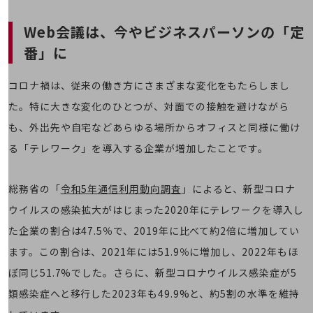
職場環境整備
Web会議は、今やビジネスパーソンの「定
地域共創・地方創生
番」に
セキュリティ対策
遠隔監視
コロナ禍は、従来の働き方にさまざまな変化をもたらしまし
た。特に大きな変化のひとつが、対面での接触を避けながら
顧客体験（CX）改善
も、外出先や自宅などあらゆる場所からオフィスと同様に働け
自動化・省電化
る「テレワーク」を導入する企業が増加したことです。
人材不足解消
業種・業態で探す
業種・業態で探すTOP
総務省の「
令和5年通信利用動向調査
」によると、新型コロナ
ウイルスの感染拡大がはじまった2020年にテレワークを導入し
自治体
た企業の割合は47.5％で、2019年に比べて約2倍に増加してい
一次産業
ます。この割合は、2021年には51.9％に増加し、2022年もほ
医療・介護
ぼ同じ51.7%でした。さらに、新型コロナウイルス感染症が5
観光
類感染症へと移行した2023年も49.9%と、約5割の水準を維持