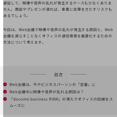
5G
遅延して、映像や音声の乱れが発生するケースも少なくありま
せん。商談やプレゼンが滞れば、事業に支障をきたすリスクも
IoT
あるでしょう。
AI
今回は、Web会議で映像や音声の乱れが発生する原因と、Web
データ利活用
会議を減らすことなくオフィスの通信環境を最適化するための
運用管理
方法について考えます。
業務支援・マーケティング
災害対策・BCP
課題・ニーズで探す
課題・ニーズで探すTOP
目次
コミュニケーション・情報共有
Web会議は、今やビジネスパーソンの「定番」に
マーケティング
Web会議中に映像や音声が乱れる原因は？
「docomo business RINK」の導入でオフィスの回線をス
業務効率化
ムーズに
災害対策