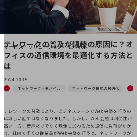
地域経済のさらなる活性化に取り組みます
自治体・地域社会との共創
LGPF(Local Government Platform)
別ウィンドウで開きます
テレワークの普及が輻輳の原因に？
オ
サービス・ソリューション・モバイル
フィスの通信環境を最適化する方法と
サービス・ソリューションTOP
は
DXに関する課題を解決する
サービス・ソリューションをご紹介
カテゴリーで探す
2024.10.15
カテゴリーで探すTOP
ネットワーク・モバイル
ネットワーク環境の最適化
情
ネットワーク・モバイル
クラウド・データセンター
テレワークの普及により、ビジネスシーンでWeb会議を行うの
電話・映像コミュニケーション
は珍しい話ではなくなりました。しかし、Web会議は利便性が
高い一方、音声だけでなく映像も加わるため通信に負荷がかか
セキュリティ
り、社内で多くの従業員がWeb会議を行うと、ネットワークが