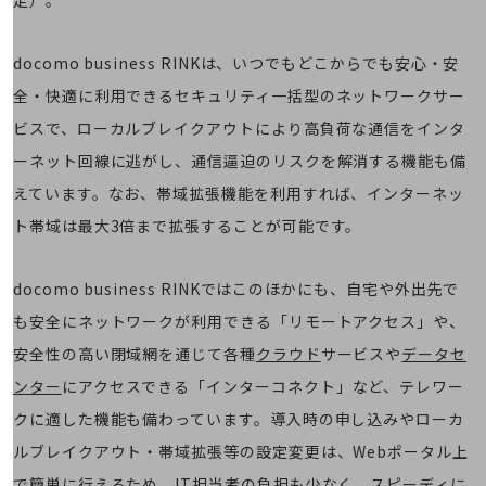
定）。
会社案内パンフレット
ニュースルーム
ニュースルームTOP
docomo business RINKは、いつでもどこからでも安心・安
ニュースリリース
全・快適に利用できるセキュリティ一括型のネットワークサー
ビスで、ローカルブレイクアウトにより高負荷な通信をインタ
地域からの発表
ーネット回線に逃がし、通信逼迫のリスクを解消する機能も備
重要なお知らせ
えています。なお、帯域拡張機能を利用すれば、インターネッ
お知らせ
ト帯域は最大3倍まで拡張することが可能です。
社外からの評価実績
サステナビリティ
docomo business RINKではこのほかにも、自宅や外出先で
サステナビリティTOP
も安全にネットワークが利用できる「リモートアクセス」や、
NTTドコモビジネスグループのサステナビリティ
安全性の高い閉域網を通じて各種
クラウド
サービスや
データセ
サステナビリティ基本方針
ンター
にアクセスできる「インターコネクト」など、テレワー
サステナビリティレポート
クに適した機能も備わっています。導入時の申し込みやローカ
ルブレイクアウト・帯域拡張等の設定変更は、Webポータル上
ダイバーシティ
経営情報
で簡単に行えるため、IT担当者の負担も少なく、スピーディに