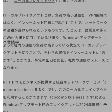
は、「
ローカルブレイクアウト
」が挙げられます。
はじめての方へ
サービス・商品を探す
新規会員登録/ログインはこちら
ローカルブレイクアウトとは、負荷の高い通信を、
VPN
回線で
100回線以上のお問い合わせ・お見積りはこちら
はなく、インターネット回線に“逃がす”ことで、ネットワーク
の混雑が避けられるというものです。たとえば、従業員の多く
がWeb会議を使用している状況や、Windowsアップデートに
別ウィンドウで開きます
企業情報
よって社内の通信の負荷が高まっている状況でローカルブレイ
企業情報TOP
クアウトを使うことで、それらの通信をインターネットに“逃
会社案内
会社案内TOP
がす”ことができ、帯域の圧迫を防止。社内の通信がスムーズに
なります。
組織
沿革
NTTドコモビジネスが提供する統合ネットワークサービス「d
社長からのご挨拶
ocomo business RINK」でも、このローカルブレイクアウト
事業拠点
を利用することができます（docomo business RINKによる
Windowsアップデート時のブレイクアウトは2024年度提供予
グループ会社