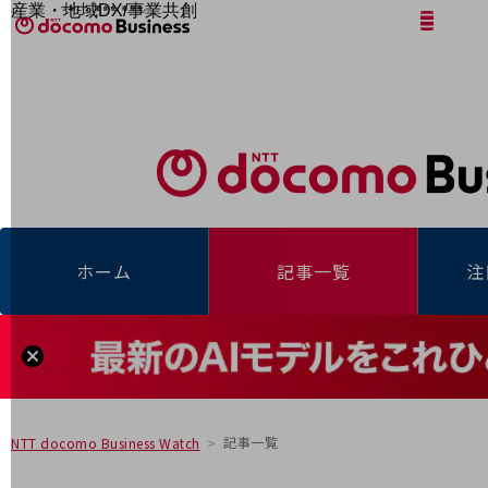
産業・地域DX/事業共創
サイト内検索
開く
メニュー
開く
OPEN HUB for Plural Futures
自律・分散・協調型社会の実現を目指し、
「社会可能性」を探究・実装する事業共創エコシステムです。
フリーワードを入力して探す
OPEN HUB for Plural Futuresとは
イベント/ウェビナー
記事コンテンツ
プレイヤー(カタリスト/パートナー企業)
事例
Smart World
フリーワードでNTTドコモビジネスの
取り組みを検索
産業・地域DXプラットフォーマーとして
ホーム
記事一覧
注
企業と地域が持続成長する社会を目指します
Smart City
Smart Education
Smart Healthcare
Smart Industry
Smart Mobility
Smart Worksite
生成AI(Generative AI)
地域の取り組み
記事一覧
NTT docomo Business Watch
地域社会を支える皆さまと地域課題の解決や