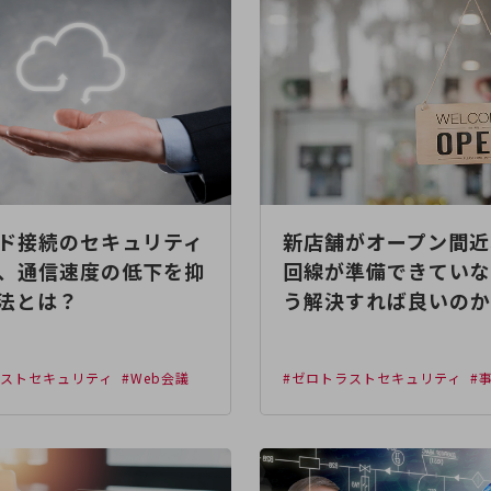
ド接続のセキュリティ
新店舗がオープン間近
、通信速度の低下を抑
回線が準備できていな
法とは？
う解決すれば良いのか
ラストセキュリティ
#Web会議
#ゼロトラストセキュリティ
#