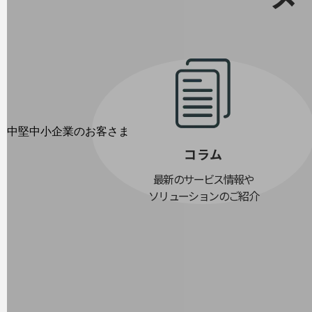
最新の導入事例や注目の導入事例をご紹介します
セミナー
開催・出展する各種セミナー、イベント情報をご紹介します
中堅中小企業のお客さま
NTTドコモビジネスウォッチ
コラム
ビジネスお役立ち情報
最新のサービス情報や
旬な話題やお役立ち資料などDXの課題を
ソリューションのご紹介
解決するヒントをお届けする記事サイト
新着記事
お役立ち資料ダウンロード
トレンド記事特集
IT用語集
中堅中小企業向け
サービス・ソリューション
課題やニーズに合ったサービスをご紹介し、