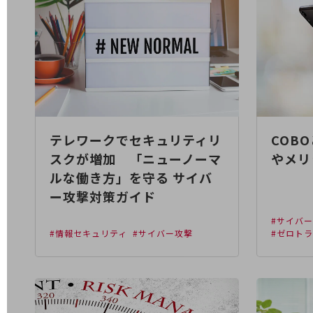
医療・介護
観光
教育
モビリティ
製造・建設業
テレワークでセキュリティリ
COB
小売業
スクが増加 「ニューノーマ
やメリ
キーワードで探す
ルな働き方」を守る サイバ
モバイルTOP
ー攻撃対策ガイド
法人向けスマホ・携帯に関する、
おすすめの機種、料金やサービスをご紹介
#サイバ
製品
#情報セキュリティ
#サイバー攻撃
#ゼロト
製品TOP
ビジネス向けスマートフォン
タフネススマートフォン