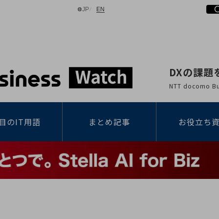
日本語
English
JP
EN
DXの課題
検索する
NTT docomo
目のIT用語
まとめ記事
お役立ち