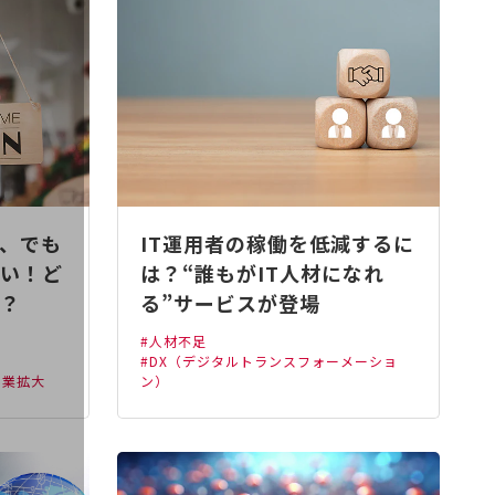
、でも
IT運用者の稼働を低減するに
い！ど
は？“誰もがIT人材になれ
？
る”サービスが登場
#人材不足
#DX（デジタルトランスフォーメーショ
事業拡大
ン）