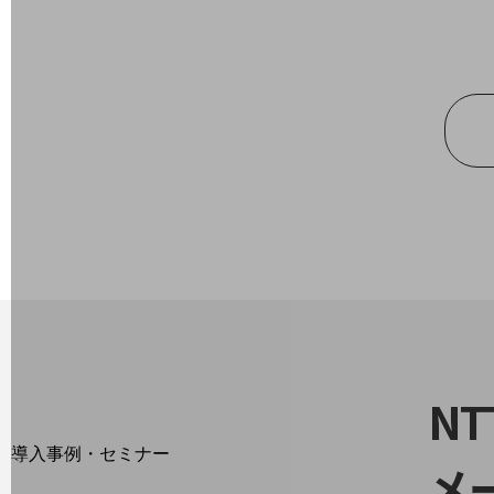
home5Gプラン
モバイルサービス
端末の一元管理
セキュリティ
運用保守・故障紛失サポート
回線・ネットワーク
お手続き
N
別ウィンドウで開きます
サービスをご利用中のお客さま
導入事例・セミナー
メ
導入事例TOP