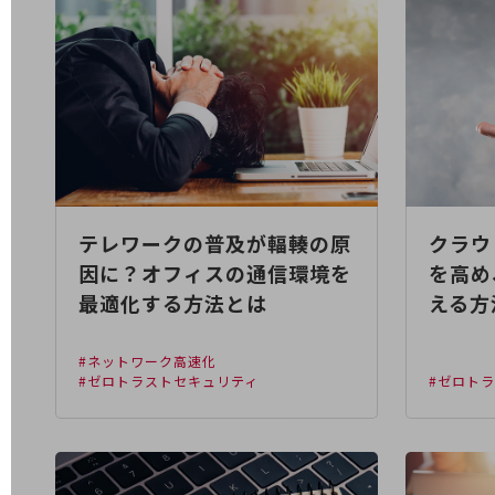
電話・映像コミュニケーション
セキュリティ
5G
IoT
AI
テレワークの普及が輻輳の原
クラウ
データ利活用
因に？オフィスの通信環境を
を高め
運用管理
最適化する方法とは
える方
業務支援・マーケティング
#ネットワーク高速化
災害対策・BCP
#ゼロトラストセキュリティ
#ゼロト
課題・ニーズで探す
課題・ニーズで探すTOP
コミュニケーション・情報共有
マーケティング