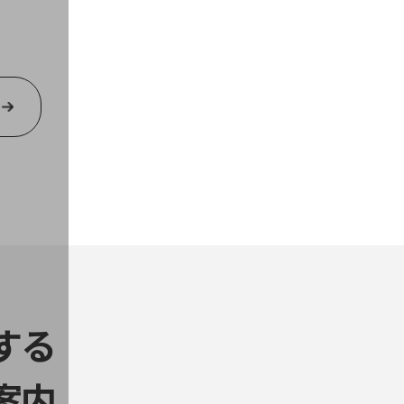
する
案内