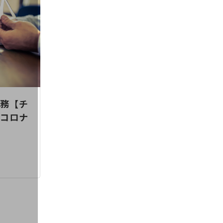
務【チ
コロナ
ィ