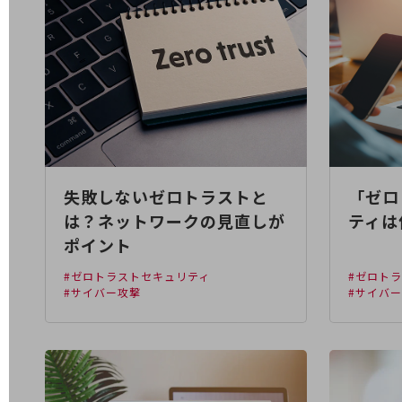
業務効率化
災害対策
職場環境整備
地域共創・地方創生
セキュリティ対策
失敗しないゼロトラストと
「ゼロ
遠隔監視
は？ネットワークの見直しが
ティは
顧客体験（CX）改善
ポイント
自動化・省電化
#ゼロトラストセキュリティ
#ゼロト
#サイバー攻撃
#サイバ
人材不足解消
業種・業態で探す
業種・業態で探すTOP
自治体
一次産業