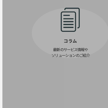
データ通信製品
ドコモケータイ
5G対応ホームルーター
通信モジュール製品
衛星携帯電話
コラム
IOT完了済みメーカーブランド製品
最新のサービス情報や
料金
ソリューションのご紹介
料金TOP
ドコモBiz データ無制限 ドコモ MAX ドコモ mini ドコモBiz かけ放題
ケータイプラン
5Gデータプラス
データプラス
IoT向け回線料金