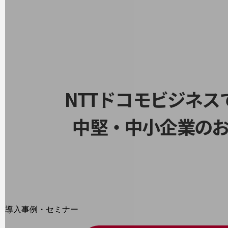
home5Gプラン
モバイルサービス
端末の一元管理
セキュリティ
運用保守・故障紛失サポート
回線・ネットワーク
NTTドコモビジネ
お手続き
中堅・中小企業の
別ウィンドウで開きます
サービスをご利用中のお客さま
導入事例・セミナー
導入事例TOP