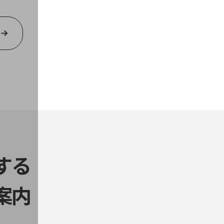
する
案内