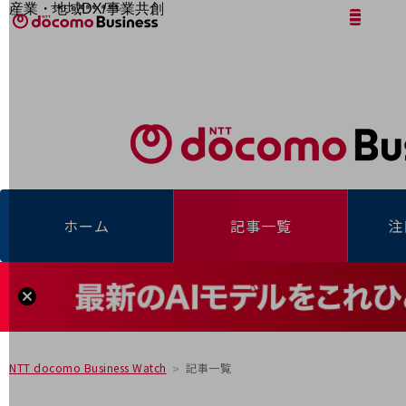
産業・地域DX/事業共創
サイト内検索
開く
メニュー
開く
OPEN HUB for Plural Futures
自律・分散・協調型社会の実現を目指し、
「社会可能性」を探究・実装する事業共創エコシステムです。
フリーワードを入力して探す
OPEN HUB for Plural Futuresとは
イベント/ウェビナー
記事コンテンツ
プレイヤー(カタリスト/パートナー企業)
事例
Smart World
フリーワードでNTTドコモビジネスの
取り組みを検索
産業・地域DXプラットフォーマーとして
ホーム
記事一覧
注
企業と地域が持続成長する社会を目指します
Smart City
Smart Education
Smart Healthcare
Smart Industry
Smart Mobility
Smart Worksite
生成AI(Generative AI)
地域の取り組み
記事一覧
NTT docomo Business Watch
地域社会を支える皆さまと地域課題の解決や