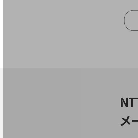
医療・介護
観光
教育
モビリティ
製造・建設業
小売業
キーワードで探す
モバイルTOP
法人向けスマホ・携帯に関する、
N
おすすめの機種、料金やサービスをご紹介
製品
製品TOP
メ
ビジネス向けスマートフォン
タフネススマートフォン