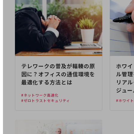
電話・映像コミュニケーション
セキュリティ
5G
IoT
AI
テレワークの普及が輻輳の原
ホワイ
データ利活用
因に？オフィスの通信環境を
ル管理
運用管理
最適化する方法とは
リアル
業務支援・マーケティング
ジュー
#ネットワーク高速化
災害対策・BCP
#ゼロトラストセキュリティ
#ホワイ
課題・ニーズで探す
課題・ニーズで探すTOP
コミュニケーション・情報共有
マーケティング