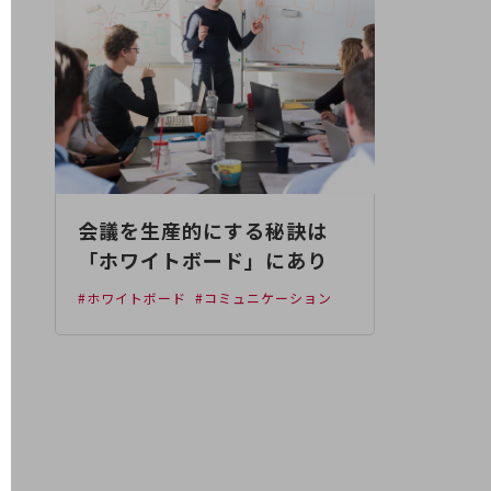
業務効率化
災害対策
職場環境整備
地域共創・地方創生
セキュリティ対策
会議を生産的にする秘訣は
遠隔監視
「ホワイトボード」にあり
顧客体験（CX）改善
#ホワイトボード
#コミュニケーション
自動化・省電化
人材不足解消
業種・業態で探す
業種・業態で探すTOP
自治体
一次産業