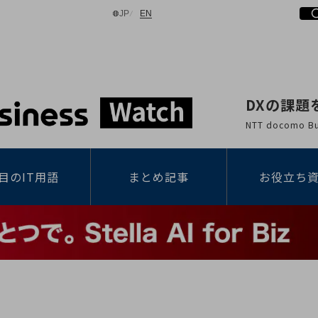
日本語
English
JP
EN
DXの課題
検索する
NTT docomo
目のIT用語
まとめ記事
お役立ち