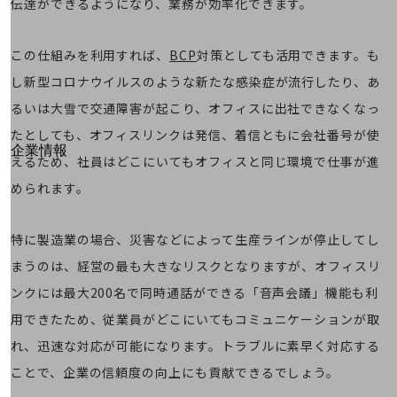
伝達ができるようになり、業務が効率化できます。
はじめての方へ
サービス・商品を探す
新規会員登録/ログインはこちら
100回線以上のお問い合わせ・お見積りはこちら
この仕組みを利用すれば、
BCP
対策としても活用できます。も
し新型コロナウイルスのような新たな感染症が流行したり、あ
るいは大雪で交通障害が起こり、オフィスに出社できなくなっ
たとしても、オフィスリンクは発信、着信ともに会社番号が使
別ウィンドウで開きます
企業情報
えるため、社員はどこにいてもオフィスと同じ環境で仕事が進
企業情報TOP
められます。
会社案内
会社案内TOP
特に製造業の場合、災害などによって生産ラインが停止してし
組織
まうのは、経営の最も大きなリスクとなりますが、オフィスリ
沿革
ンクには最大200名で同時通話ができる「音声会議」機能も利
社長からのご挨拶
用できたため、従業員がどこにいてもコミュニケーションが取
事業拠点
れ、迅速な対応が可能になります。トラブルに素早く対応する
グループ会社
ことで、企業の信頼度の向上にも貢献できるでしょう。