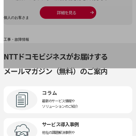
料金分析(ご利用料金管理サービス)
Web明細(My docomo)
詳細を見る
個人のお客さま
NTTドコモ
OCNなど
工事・故障情報
お客さまサポートサイト
NTTドコモビジネスがお届けする
SDPFナレッジセンター
NTTドコモ 通信障害情報
メールマガジン（無料）のご案内
コラム
最新のサービス情報や
ソリューションのご紹介
サービス導入事例
他社の課題解決事例や