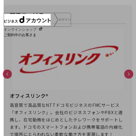
関連サービス
ログイン
オンラインショップ
ご契約中のお客さま
サービス別サポート情報
ご契約中サービスの一元管理
オフィスリンク®
ビ
盗難
高音質で高品質なNTTドコモビジネスのFMCサービス
オフ
Web明細(ビリングステーション)
）で
「オフィスリンク」。会社のビジネスフォンやPBXと連
て遠
携し、在宅勤務をはじめとしたテレワークをサポートし
んし
ます。ドコモのスマートフォンおよび携帯電話の内線化
で場所にとらわれない柔軟な働き方を実現します！