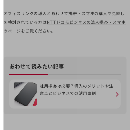
経営情報TOP
オフィスリンクの導入とあわせて携帯・スマホの購入や見直し
業績
を検討されている方は
NTTドコモビジネスの法人携帯・スマホ
決算公告
のページ
をご覧ください。
電子公告
基礎的電気通信役務損益明細表
採用情報
採用情報TOP
あわせて読みたい記事
新卒採用
経験者採用
社用携帯は必要？導入のメリットや注
障がい者採用
意点とビジネスでの活用事例
人材育成制度
広告・協賛
広告
協賛
NTTドコモグループ