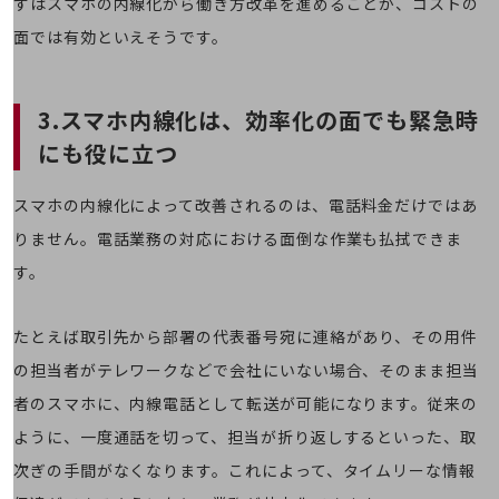
ずはスマホの内線化から働き方改革を進めることが、コストの
その他のお悩みはこちら
面では有効といえそうです。
業界から見つける
業界から見つけるTOP
製造業
3.スマホ内線化は、効率化の面でも緊急時
にも役に立つ
小売・卸売業
運輸業
スマホの内線化によって改善されるのは、電話料金だけではあ
建設業
りません。電話業務の対応における面倒な作業も払拭できま
す。
地域産業
その他の業界はこちら
ゲーム感覚で見つける
たとえば取引先から部署の代表番号宛に連絡があり、その用件
ビジネスお悩み診断
の担当者がテレワークなどで会社にいない場合、そのまま担当
NTTドコモビジネス
者のスマホに、内線電話として転送が可能になります。従来の
オンラインショップ
ように、一度通話を切って、担当が折り返しするといった、取
モバイル・ICTサービスをオンラインで
相談・申し込みができるバーチャルショップ
次ぎの手間がなくなります。これによって、タイムリーな情報
法人向けモバイルトップ