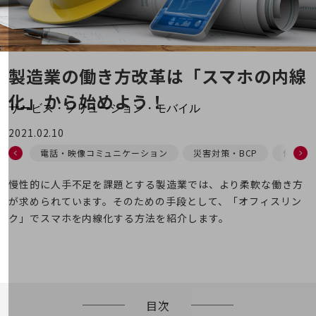
地域経済のさらなる活性化に取り組みます
自治体・地域社会との共創
LGPF(Local Government Platform)
製造業の働き方改革は
「スマホの内線
別ウィンドウで開きます
化」から始めよう！
サービス・ソリューション・モバイル
サービス・ソリューションTOP
2021.02.10
DXに関する課題を解決する
電話・映像コミュニケーション
災害対策・BCP
働き方
サービス・ソリューションをご紹介
カテゴリーで探す
慢性的に人手不足を課題とする製造業では、より柔軟な働き方
カテゴリーで探すTOP
が求められています。そのための手段として、「オフィスリン
ネットワーク・モバイル
ク」でスマホを内線化する方法を紹介します。
クラウド・データセンター
電話・映像コミュニケーション
セキュリティ
目次