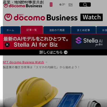
産業・地域DX/事業共創
日本語
English
JP
EN
サイト内検索
開く
メニュー
開く
OPEN HUB for Plural Futures
自律・分散・協調型社会の実現を目指し、
「社会可能性」を探究・実装する事業共創エコシステムです。
フリーワードを入力して探す
OPEN HUB for Plural Futuresとは
イベント/ウェビナー
記事一覧
ホーム
注目のIT用語
まとめ記事
お
記事コンテンツ
検索する
プレイヤー(カタリスト/パートナー企業)
事例
Smart World
フリーワードでNTTドコモビジネスの
取り組みを検索
産業・地域DXプラットフォーマーとして
企業と地域が持続成長する社会を目指します
NTT docomo Business Watch
Smart City
製造業の働き方改革は「スマホの内線化」から始めよう！
Smart Education
Smart Healthcare
Smart Industry
Smart Mobility
Smart Worksite
生成AI(Generative AI)
地域の取り組み
地域社会を支える皆さまと地域課題の解決や