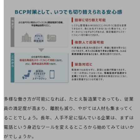
会社案内パンフレット
ニュースルーム
ニュースルームTOP
ニュースリリース
地域からの発表
重要なお知らせ
お知らせ
社外からの評価実績
サステナビリティ
サステナビリティTOP
NTTドコモビジネスグループのサステナビリティ
多様な働き方が可能になれば、たとえ製造業であっても、従業
サステナビリティ基本方針
員の満足度が高まり、離脱も減り、やがては人材も集まってく
ることでしょう。長年、人手不足に悩んでいる企業は、まずは
サステナビリティレポート
電話という身近なツールを変えるところから始めてみてはいか
ダイバーシティ
がでしょうか。
経営情報