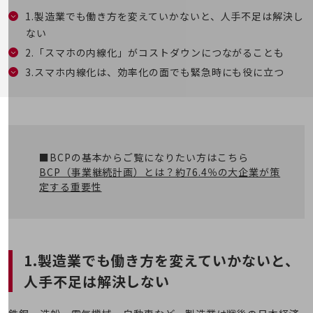
5G
1.製造業でも働き方を変えていかないと、人手不足は解決し
IoT
ない
2.「スマホの内線化」がコストダウンにつながることも
AI
3.スマホ内線化は、効率化の面でも緊急時にも役に立つ
データ利活用
運用管理
業務支援・マーケティング
■BCPの基本からご覧になりたい方はこちら
災害対策・BCP
BCP（事業継続計画）とは？約76.4％の大企業が策
課題・ニーズで探す
定する重要性
課題・ニーズで探すTOP
コミュニケーション・情報共有
マーケティング
1.製造業でも働き方を変えていかないと、
業務効率化
人手不足は解決しない
災害対策