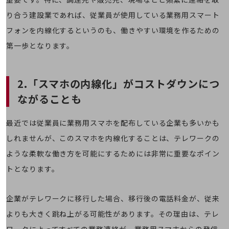
教育
り合う建設業であれば、従業員が使用している業務用スマート
モビリティ
フォンを内線化するというのも、働きやすい環境を作るための
製造・建設業
第一歩となります。
小売業
キーワードで探す
モバイルTOP
2.「スマホの内線化」がコストダウンにつ
ながることも
法人向けスマホ・携帯に関する、
おすすめの機種、料金やサービスをご紹介
製品
最近では従業員に業務用スマホを配布している企業も多いかも
製品TOP
しれませんが、このスマホを内線化することは、テレワークの
ビジネス向けスマートフォン
ような柔軟な働き方を可能にするためには非常に重要なポイン
タフネススマートフォン
トとなります。
データ通信製品
企業がテレワークに移行した場合、移行後の電話料金が、従来
ドコモケータイ
よりも大きく跳ね上がる可能性があります。その理由は、テレ
5G対応ホームルーター