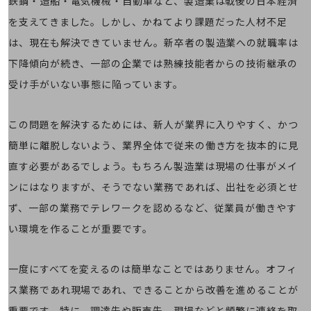
鉄鋼・造船・電気機械・自動車など、製造業は戦後の日本経済
職場環境整備
を支えてきました。しかし、かねてより課題だった人材不足
地域共創・地方創生
は、現在も解決できていません。新卒者の製造業への就職率は
セキュリティ対策
下降傾向が続き、一部の企業では熟練技能者からの技術継承の
遠隔監視
受け手がいない事態に陥っています。
顧客体験（CX）改善
この問題を解決するためには、新人が業界に入りやすく、かつ
自動化・省電化
簡単に離脱しないよう、業界全体で従来の働き方を抜本的に見
人材不足解消
直す必要があるでしょう。もちろん製造業は現場の仕事がメイ
業種・業態で探す
業種・業態で探すTOP
ンにはなりますが、そうでない業務であれば、出社を必須とせ
ず、一部の業務でテレワークを認めるなど、従業員が働きやす
自治体
い環境を作ることが重要です。
一次産業
医療・介護
一度にすべてを変えるのは簡単なことではありません。オフィ
観光
ス業務であれ現場であれ、できることから改善を進めることが
重要です。特に、調達先や販売先、現場などと頻繁に連絡を取