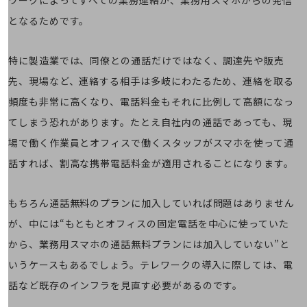
ワークによってすべての業務連絡が、業務用スマホからの発信
通信モジュール製品
となるためです。
衛星携帯電話
特に製造業では、同僚との通話だけではなく、調達先や販売
IOT完了済みメーカーブランド製品
料金
先、現場など、連絡する相手は多岐にわたるため、連絡を取る
料金TOP
頻度も非常に高くなり、電話料金もそれに比例して高額になっ
ドコモBiz データ無制限 ドコモ MAX ドコモ mini ドコモBiz かけ放題
てしまう恐れがあります。たとえ自社内の通話であっても、現
場で働く作業員とオフィスで働くスタッフがスマホを使って通
ケータイプラン
話すれば、割高な携帯電話料金が適用されることになります。
5Gデータプラス
データプラス
もちろん通話無料のプランに加入していれば問題はありません
IoT向け回線料金
が、中には“もともとオフィスの固定電話を中心に使っていた
から、業務用スマホの通話無料プランには加入していない”と
home5Gプラン
モバイルサービス
いうケースもあるでしょう。テレワークの導入に際しては、電
端末の一元管理
話など既存のインフラを見直す必要があるのです。
セキュリティ