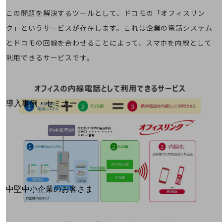
運用保守・故障紛失サポート
この問題を解決するツールとして、ドコモの「オフィスリン
ク」というサービスが存在します。これは企業の電話システム
回線・ネットワーク
お手続き
とドコモの回線を合わせることによって、スマホを内線として
利用できるサービスです。
別ウィンドウで開きます
サービスをご利用中のお客さま
導入事例・セミナー
導入事例TOP
最新の導入事例や注目の導入事例をご紹介します
セミナー
開催・出展する各種セミナー、イベント情報をご紹介します
別ウィンドウで開きます
中堅中小企業のお客さま
NTTドコモビジネスウォッチ
ビジネスお役立ち情報