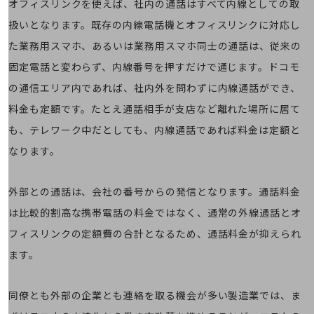
オフィスリンクを使えば、社内の通話はすべて内線としての取
旬な話題やお役立ち資料などDXの課題を
扱いとなります。既存の内線電話機とオフィスリンクに対応し
解決するヒントをお届けする記事サイト
新着記事
た業務用スマホ、あるいは業務用スマホ同士の通話は、従来の
お役立ち資料ダウンロード
トレンド記事特集
固定電話と変わらず、内線番号を押すだけで通じます。ドコモ
IT用語集
の通信エリア内であれば、社内外を問わずに内線通話ができ、
中堅中小企業向け
サービス・ソリューション
料金も定額です。たとえ通話相手が支店など離れた場所に居て
も、テレワーク中だとしても、内線通話であれば料金は定額と
課題やニーズに合ったサービスをご紹介し、
中堅中小企業のビジネスをサポート！
なります。
お悩みから見つける
お悩みから見つけるTOP
外部との通話は、会社の番号からの発信となります。通話料金
ネットワーク
は比較的割高な携帯電話の料金ではなく、通常の外線通話とオ
モバイル・音声
フィスリンクの定額費の合計となるため、通話料金が抑えられ
バックオフィス
ます。
リモート・ハイブリッドワーク
同僚とも外部の企業とも連絡を取る機会が多い製造業では、ま
セキュリティ