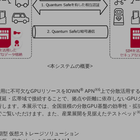
<本システムの概要>
®
※6
、AI活用に不可欠なGPUリソースをIOWN
APN
上で分散活用す
延・広帯域で接続することで、拠点や距離に依存しないGPUク
行します。本展示では、全国規模の分散GPU基盤の効率性・拡
※
でご覧いただけます。また、産業展開を見据えたテストベッド
同期型 仮想ストレージソリューション