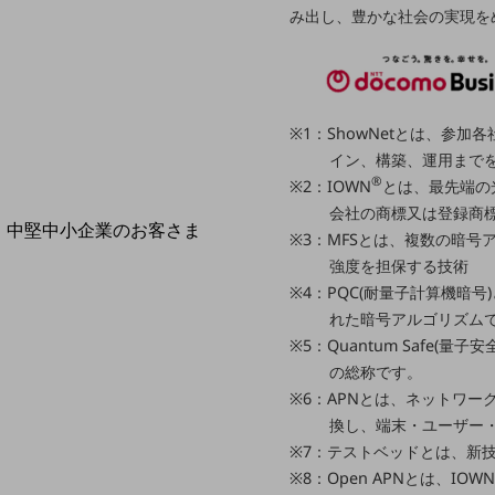
導入事例TOP
み出し、豊かな社会の実現を
最新の導入事例や注目の導入事例をご紹介します
セミナー
開催・出展する各種セミナー、イベント情報をご紹介します
※1：ShowNetとは、参
イン、構築、運用まで
®
※2：IOWN
とは、最先端の
会社の商標又は登録商
中堅中小企業のお客さま
※3：MFSとは、複数の暗
NTTドコモビジネスウォッチ
強度を担保する技術
ビジネスお役立ち情報
※4：PQC(耐量子計算機
れた暗号アルゴリズム
旬な話題やお役立ち資料などDXの課題を
解決するヒントをお届けする記事サイト
※5：Quantum Saf
新着記事
の総称です。
お役立ち資料ダウンロード
※6：APNとは、ネットワ
トレンド記事特集
IT用語集
換し、端末・ユーザー
中堅中小企業向け
※7：テストベッドとは、新
サービス・ソリューション
※8：Open APNとは、I