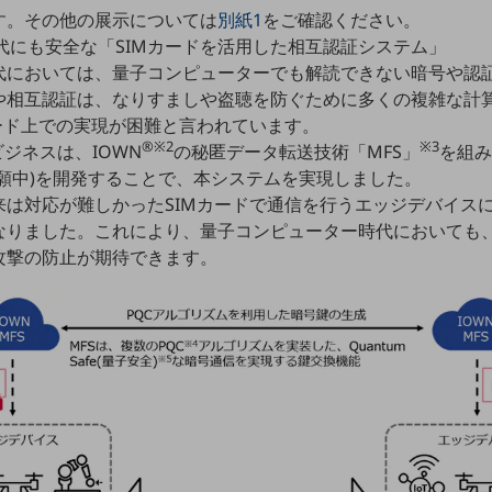
す。その他の展示については
別紙1
をご確認ください。
時代にも安全な「SIMカードを活用した相互認証システム」
代においては、量子コンピューターでも解読できない暗号や認
や相互認証は、なりすましや盗聴を防ぐために多くの複雑な計
ード上での実現が困難と言われています。
®※2
※3
ビジネスは、IOWN
の秘匿データ転送技術「MFS」
を組
願中)を開発することで、本システムを実現しました。
来は対応が難しかったSIMカードで通信を行うエッジデバイス
なりました。これにより、量子コンピューター時代においても
攻撃の防止が期待できます。