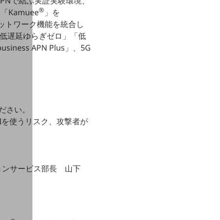
APNで結ぶ実証実験環境、
®
Kamuee
」を
ットワーク機能を統合し
低遅延ゆらぎゼロ」「低
ss APN Plus」、5G
ださい。
Iを使うリスク、攻撃者が
ションサービス部長 山下