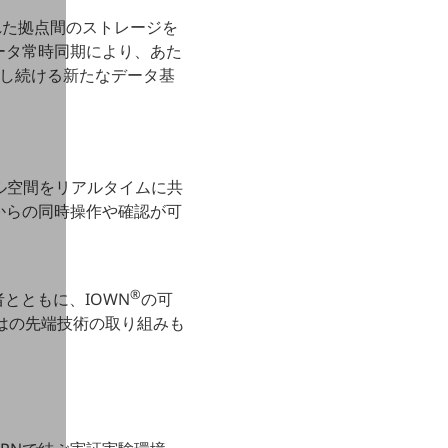
れた拠点間のストレージを
ータ常時同期により、あた
用し続ける新たなデータ基
ル空間をリアルタイムに共
からの同時操作や確認が可
®
者とともに、IOWN
の可
ではの先端技術の取り組みも