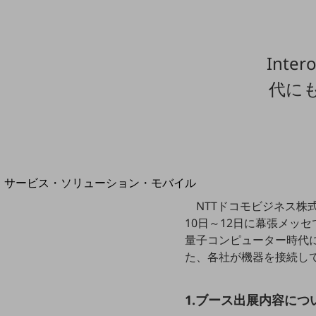
地域経済のさらなる活性化に取り組みます
自治体・地域社会との共創
LGPF(Local Government Platform)
Int
代に
別ウィンドウで開きます
サービス・ソリューション・モバイル
サービス・ソリューションTOP
NTTドコモビジネス株式
10日～12日に幕張メッセで開
DXに関する課題を解決する
サービス・ソリューションをご紹介
量子コンピューター時代に
カテゴリーで探す
た、各社が機器を接続して
カテゴリーで探すTOP
ネットワーク・モバイル
1.ブース出展内容につ