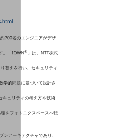
s.html
た約700名のエンジニアがデザ
®
。「IOWN
」は、NTT株式
切り替えを行い、セキュリティ
る数学的問題に基づいて設計さ
的なセキュリティの考え方や技術
処理をフォトニクスベースへ転
。
。
のオープンアーキテクチャであり、