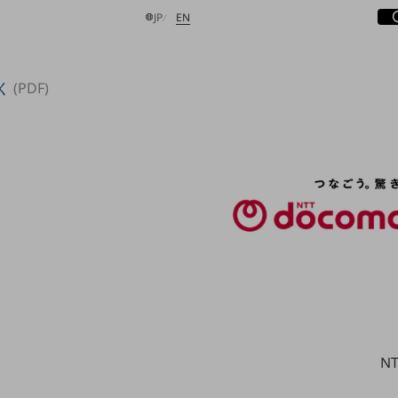
サ
開
日本語
English
JP
EN
く
(PDF)
検索する
N