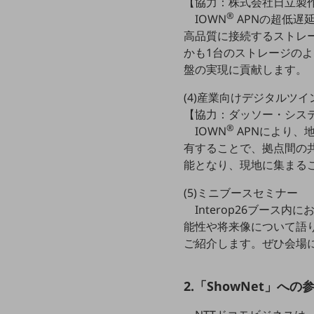
【協力：株式会社日立製
一次産業
®
IOWN
APNの超低遅
医療・介護
高品質に接続するストレ
かも1台のストレージの
観光
盤の実現に貢献します。
教育
(4)産業向けデジタルツイ
モビリティ
【協力：ダッソー・シス
®
IOWN
APNにより、
製造・建設業
有することで、拠点間の
小売業
能となり、現地に集まる
キーワードで探す
モバイルTOP
(5)ミニブースセミナー
Interop26ブース
法人向けスマホ・携帯に関する、
おすすめの機種、料金やサービスをご紹介
能性や将来像について語り
製品
ご紹介します。ぜひ会場
製品TOP
ビジネス向けスマートフォン
2.「ShowNet」へ
タフネススマートフォン