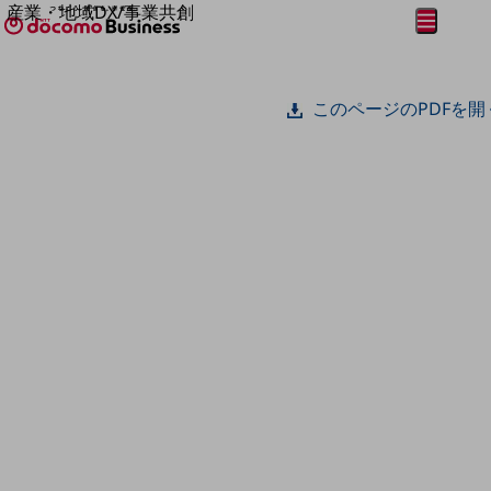
産業・地域DX/事業共創
メニュー
開く
OPEN HUB for Plural Futures
自律・分散・協調型社会の実現を目指し、
フリーワードを入力して探す
「社会可能性」を探究・実装する事業共創エコシステムです。
このページのPDFを開
OPEN HUB for Plural Futuresとは
イベント/ウェビナー
記事コンテンツ
プレイヤー(カタリスト/パートナー企業)
事例
Smart World
フリーワードでNTTドコモビジネスの
取り組みを検索
産業・地域DXプラットフォーマーとして
企業と地域が持続成長する社会を目指します
Smart City
Smart Education
Smart Healthcare
Smart Industry
Smart Mobility
Smart Worksite
生成AI(Generative AI)
地域の取り組み
地域社会を支える皆さまと地域課題の解決や