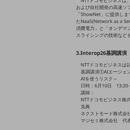
NTTドコモビジネスは
データ通信製品
および自社開発の高速ソフト
「ShowNet」に提供しま
ドコモケータイ
たNaaS(Network as a S
消費電力」と「オンデマンドな
5G対応ホームルーター
スライシングの技術など
通信モジュール製品
衛星携帯電話
3.Interop26基調講演
IOT完了済みメーカーブランド製品
NTTドコモビジネスは
料金
基調講演①AIエージェ
料金TOP
AIを使うリスク～
ドコモBiz データ無制限 ドコモ MAX ドコモ mini ドコモBiz かけ放題
日時：6月10日 13:20～
講師：
ケータイプラン
NTTドコモビジネス
5Gデータプラス
克典
ネクストモード株式会
データプラス
マジセミ株式会社 代
IoT向け回線料金