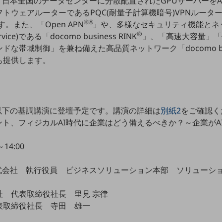
、日本全国のデータセンターに分散配置されたGPUサーバーを
ウェアルーターであるPQC(耐量子計算機暗号)VPNルーター「
※8
す。また、「Open APN
」や、多様なセキュリティ機能とネ
®
ervice)である「docomo business RINK
」、「高速大容量」「
帯域制御」を兼ね備えた高品質ネットワーク「docomo busine
も提供します。
以下の基調講演に登壇予定です。講演の詳細は
別紙2
をご確認く
ント、フィジカルAI時代に企業はどう備えるべきか？～企業がA
14:00
株式会社 執行役員 ビジネスソリューション本部 ソリュー
社 代表取締役社長 里見 宗律
表取締役社長 寺田 雄一