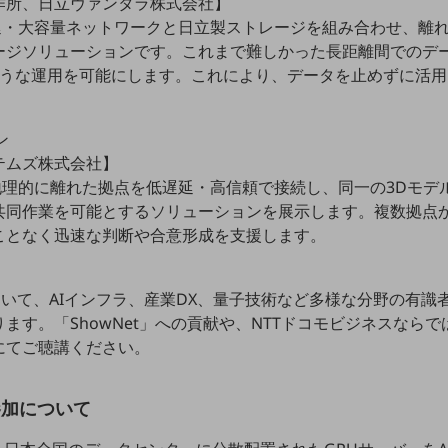
作所、日立ヴァンタラ株式会社】
延・大容量ネットワークと日立製ストレージを組み合わせ、離
ージソリューションです。これまで難しかった長距離間でのデ
ような運用を可能にします。これにより、データを止めずに活
ン
テムズ株式会社】
地理的に離れた拠点を低遅延・高信頼で接続し、同一の3Dモデ
共同作業を可能とするソリューションを展示します。複数拠点
ことなく迅速な判断や合意形成を支援します。
内において、AIインフラ、産業DX、量子技術など多様な分野の有識
ます。「ShowNet」への貢献や、NTTドコモビジネスなら
にてご聴講ください。
の参加について