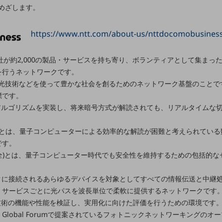
めざします。
https://www.ntt.com/about-us/nttdocomobusines
加各社が約2,000の製品・サービスを持ち寄り、ボランティアとして集まっ
を行うネットワークです。
光技術などを使って豊かな社会を創るためのネットワーク基盤のことです
標です。
別ウィンドウで開きます
号アルゴリズムを実装し、将来暗号方式が解読されても、リアルタイムな
暗号)とは、量子コンピューターによる効率的な解読が困難と考えられてい
です。
e(量子安全)とは、量子コンピューター時代でも安全性を維持するための包括
ークに接続されるあらゆるデバイスを対象としてすべての情報伝送と中継
・サービスごとに光パスを波長単位で柔軟に提供するネットワークです
技術の機能や性能を検証し、実用化に向けた評価を行うための環境です
OWN Global Forumで提案されているフォトニックネットワーキング