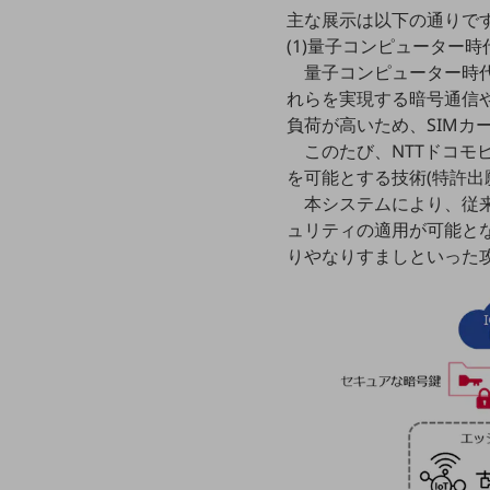
クラウド・データセンター
主な展示は以下の通りで
電話・映像コミュニケーション
(1)量子コンピューター
量子コンピューター時
セキュリティ
れらを実現する暗号通信
負荷が高いため、SIMカ
5G
このたび、NTTドコモ
IoT
を可能とする技術(特許出
本システムにより、従
AI
ュリティの適用が可能と
データ利活用
りやなりすましといった
運用管理
業務支援・マーケティング
災害対策・BCP
課題・ニーズで探す
課題・ニーズで探すTOP
コミュニケーション・情報共有