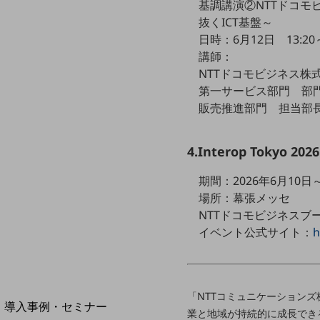
基調講演②NTTドコモビジネスの
home5Gプラン
抜くICT基盤～
モバイルサービス
日時：6月12日 13:20～
端末の一元管理
講師：
セキュリティ
NTTドコモビジネス株
第一サービス部門 部門
運用保守・故障紛失サポート
販売推進部門 担当部長
回線・ネットワーク
お手続き
4.Interop Tokyo 2
期間：2026年6月10日～1
場所：幕張メッセ
NTTドコモビジネスブー
イベント公式サイト：
h
別ウィンドウで開きます
サービスをご利用中のお客さま
「NTTコミュニケーションズ
導入事例・セミナー
業と地域が持続的に成長でき