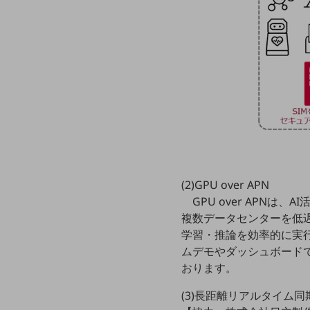
マーケティング
業務効率化
災害対策
職場環境整備
地域共創・地方創生
セキュリティ対策
遠隔監視
顧客体験（CX）改善
(2)GPU over APN
GPU over APNは
自動化・省電化
複数データセンターを低遅
人材不足解消
学習・推論を効率的に実
業種・業態で探す
ムデモやダッシュボード
業種・業態で探すTOP
おります。
自治体
(3)長距離リアルタイム