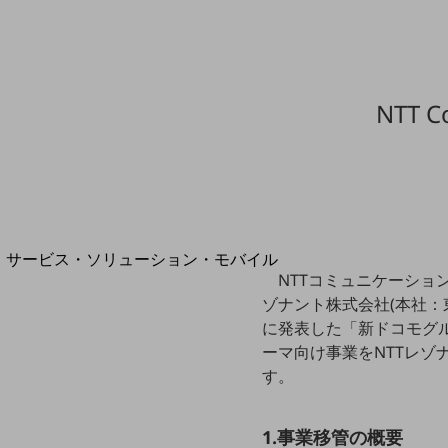
地域経済のさらなる活性化に取り組みます
自治体・地域社会との共創
LGPF(Local Government Platform)
NTT
別ウィンドウで開きます
サービス・ソリューション・モバイル
NTTコミュニケーション
サービス・ソリューションTOP
ゾナント株式会社(本社：東
DXに関する課題を解決する
に発表した「新ドコモグル
サービス・ソリューションをご紹介
ーマ向け事業をNTTレ
カテゴリーで探す
す。
カテゴリーで探すTOP
ネットワーク・モバイル
1.事業移管の概要