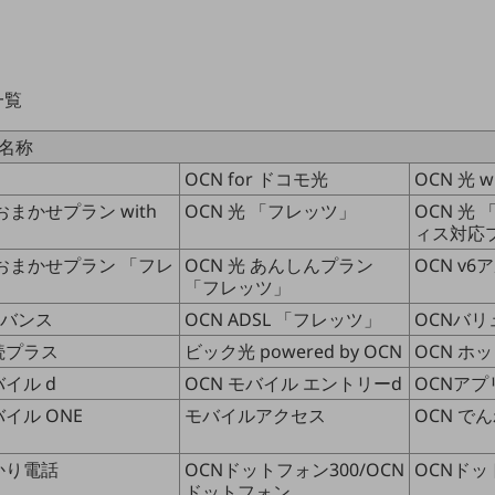
一覧
名称
OCN for ドコモ光
OCN 光 
 おまかせプラン with
OCN 光 「フレッツ」
OCN 光
ィス対応
 おまかせプラン 「フレ
OCN 光 あんしんプラン
OCN v6
「フレッツ」
ドバンス
OCN ADSL 「フレッツ」
OCNバ
接続プラス
ビック光 powered by OCN
OCN ホ
バイル d
OCN モバイル エントリーd
OCNアプ
バイル ONE
モバイルアクセス
OCN で
ひかり電話
OCNドットフォン300/OCN
OCNドッ
ドットフォン