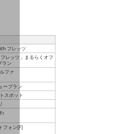
with フレッツ
 「フレッツ」まるらくオフ
プラン
アルファ
リュープラン
ットスポット
リ
んわ
トフォン[F]