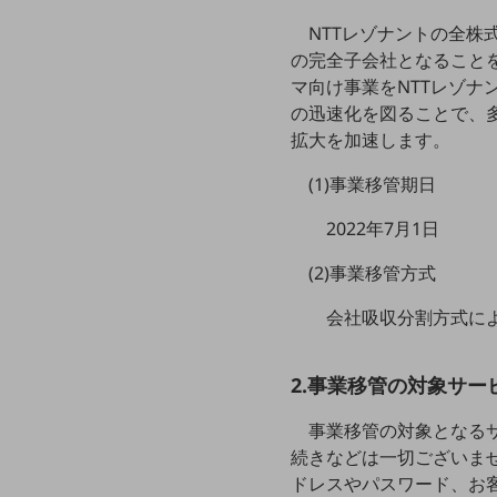
クラウド・データセンター
NTTレゾナントの全株式
電話・映像コミュニケーション
の完全子会社となることを
マ向け事業をNTTレゾ
セキュリティ
の迅速化を図ることで、
5G
拡大を加速します。
IoT
(1)事業移管期日
AI
2022年7月1日
データ利活用
(2)事業移管方式
運用管理
会社吸収分割方式に
業務支援・マーケティング
災害対策・BCP
2.事業移管の対象サー
課題・ニーズで探す
課題・ニーズで探すTOP
事業移管の対象となる
続きなどは一切ございま
コミュニケーション・情報共有
ドレスやパスワード、お