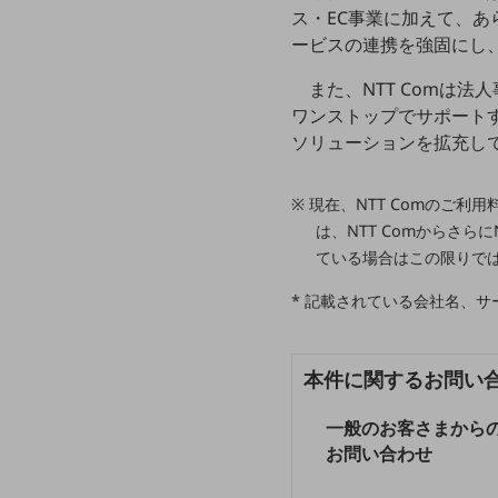
一次産業
ス・EC事業に加えて、あ
ービスの連携を強固にし
医療・介護
観光
また、NTT Comは
ワンストップでサポートす
教育
ソリューションを拡充し
モビリティ
※ 現在、NTT Comのご
製造・建設業
は、NTT Comからさ
小売業
ている場合はこの限りで
キーワードで探す
モバイルTOP
* 記載されている会社名、
法人向けスマホ・携帯に関する、
おすすめの機種、料金やサービスをご紹介
本件に関するお問い
製品
製品TOP
一般のお客さまから
ビジネス向けスマートフォン
お問い合わせ
タフネススマートフォン