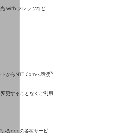
 with フレッツなど
※
からNTT Comへ譲渡
を変更することなくご利用
いるgooの各種サービ