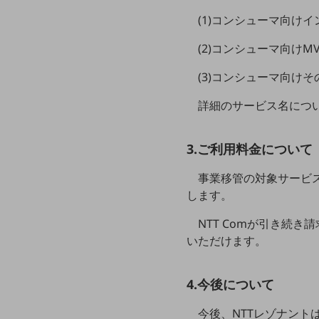
マーケティング
(1)コンシューマ向けイ
業務効率化
(2)コンシューマ向けM
災害対策
(3)コンシューマ向け
職場環境整備
詳細のサービス名につ
地域共創・地方創生
セキュリティ対策
3.ご利用料金について
遠隔監視
事業移管の対象サービス
顧客体験（CX）改善
します。
自動化・省電化
NTT Comが引き続
人材不足解消
いただけます。
業種・業態で探す
業種・業態で探すTOP
4.今後について
自治体
今後、NTTレゾナント