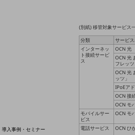
home5Gプラン
モバイルサービス
端末の一元管理
(別紙) 移管対象サービス
セキュリティ
分類
サービス
運用保守・故障紛失サポート
インターネッ
OCN 光
回線・ネットワーク
ト接続サービ
OCN 光
お手続き
ス
フレッツ
OCN 光
ッツ」
IPoEア
OCN 
OCN モ
モバイルサー
OCN モ
ビス
別ウィンドウで開きます
サービスをご利用中のお客さま
電話サービス
OCN 
導入事例・セミナー