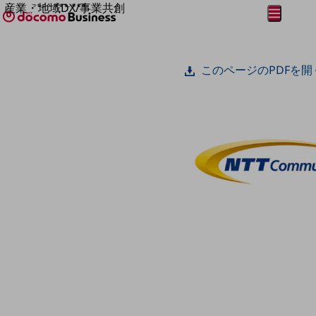
産業・地域DX/事業共創
メニュー
開く
OPEN HUB for Plural Futures
自律・分散・協調型社会の実現を目指し、
フリーワードを入力して探す
「社会可能性」を探究・実装する事業共創エコシステムです。
このページのPDFを開
OPEN HUB for Plural Futuresとは
イベント/ウェビナー
記事コンテンツ
プレイヤー(カタリスト/パートナー企業)
事例
Smart World
フリーワードでNTTドコモビジネスの
取り組みを検索
産業・地域DXプラットフォーマーとして
企業と地域が持続成長する社会を目指します
Smart City
Smart Education
Smart Healthcare
Smart Industry
Smart Mobility
Smart Worksite
生成AI(Generative AI)
地域の取り組み
地域社会を支える皆さまと地域課題の解決や