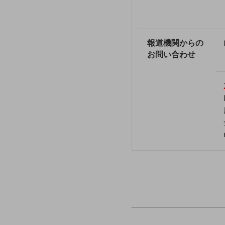
データ通信製品
ドコモケータイ
報道機関からの
5G対応ホームルーター
お問い合わせ
通信モジュール製品
衛星携帯電話
IOT完了済みメーカーブランド製品
料金
料金TOP
ドコモBiz データ無制限 ドコモ MAX ドコモ mini ドコモBiz かけ放題
ケータイプラン
5Gデータプラス
データプラス
IoT向け回線料金