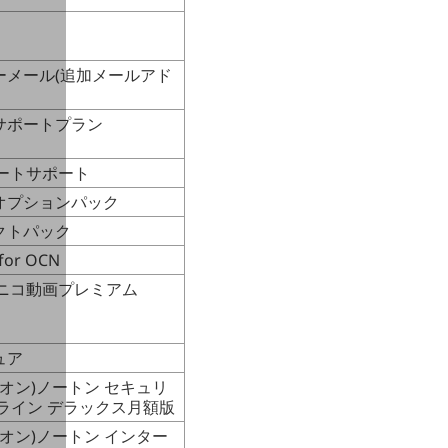
ーメール(追加メールアド
サポートプラン
モートサポート
オプションパック
クトパック
or OCN
コニコ動画プレミアム
ュア
イオン)ノートン セキュリ
ンライン デラックス月額版
イオン)ノートン インター