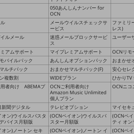
050あんしんナンバー for
OCN
ール
メールウイルスチェックサ
ファミリ
ービス
レス)
バイルメール
迷惑メールブロックサービ
ユーザー
ス
レミアムサポート
マイプレミアムサポート
OCNリ
モバイルパック
あんしんオプションパック
おまかせ
別ウィンドウで開きます
マルチパック
おまかせマルチパック(F)
安心セレ
ン複数割
WIDEプラン
ひかりTV f
利用者向け ABEMAプ
OCNご利用者向け
OCNニ
Amazon Music Unlimited
個人プラン
朝日新聞デジタル
テレビオプション
マイセキ
ペイオン)ウイルスバスタ
(OCNペイオン)ウイルスバ
(OCNペ
デバイス月額版
スター月額版
ティ オ
イオン)ノートン セキ
(OCNペイオン)ノートン イ
(OCNペ