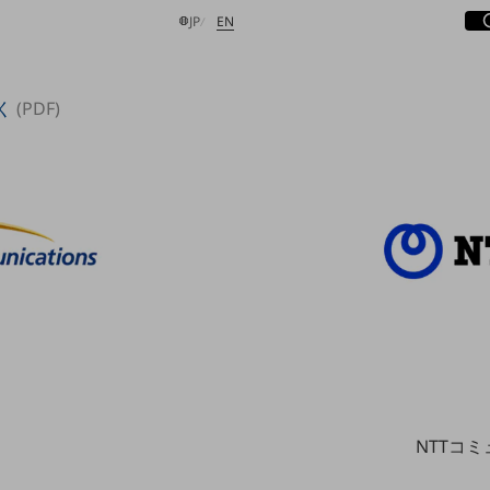
サ
開
日本語
English
JP
EN
く
(PDF)
検索する
NTTコ