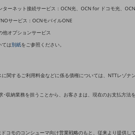
ンターネット接続サービス：OCN光、OCN for ドコモ光、OCN光
VNOサービス：OCNモバイルONE
その他オプションサービス
いては
別紙
をご参照ください。
に関するご利用料金などに係る債権については、NTTレゾナント
き請求･収納業務を担うことから、お客さまは、現在のお支払方法
はドコモのコンシューマ向け営業戦略のもと、従来より提供して