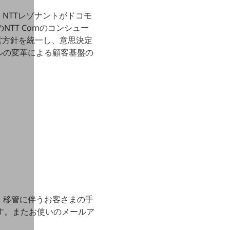
れ、NTTレゾナントがドコモ
TT Comのコンシュー
営方針を統一し、意思決定
ルの変革による顧客基盤の
、移管に伴うお客さまの手
す。またお使いのメールア