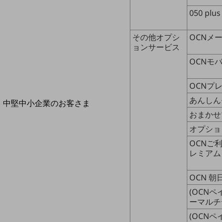
導入事例TOP
050 plus
最新の導入事例や注目の導入事例をご紹介します
セミナー
その他オプシ
OCNメ
ョンサービス
開催・出展する各種セミナー、イベント情報をご紹介します
OCNモ
OCNプ
あんしん
中堅中小企業のお客さま
NTTドコモビジネスウォッチ
おまかせ
ビジネスお役立ち情報
オプショ
OCNご
旬な話題やお役立ち資料などDXの課題を
レミアム
解決するヒントをお届けする記事サイト
新着記事
お役立ち資料ダウンロード
OCN 
トレンド記事特集
IT用語集
(OCN
中堅中小企業向け
ーマルチ
サービス・ソリューション
(OCNペ