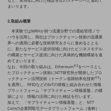
もと、実用化に向けた検証を次のステージへと進めて
教育
まいります。
モビリティ
2.取組み概要
製造・建設業
本実験ではMRHが持つ流通分野での需給管理ノウ
小売業
キーワードで探す
ハウを活用し、両社はブロックチェーン技術の流通業
モバイルTOP
界への適用に必要な技術研究をさらに進めるととも
に、新たなサービス提供領域に向けたビジネスモデル
法人向けスマホ・携帯に関する、
の構築とサービス提供に向けた具体的な機能構築を進
おすすめの機種、料金やサービスをご紹介
製品
めてまいります。
製品TOP
※2
なお、今回の取り組みは、Ethereum
をベースとし
たブロックチェーン技術にNTT研究所が開発したブロ
ビジネス向けスマートフォン
※3
ックチェーン活用技術（トークン追跡効率化技術
）
タフネススマートフォン
を適用し、RFIDなどのIoTの情報と組み合わせた情報
プラットフォーム「サプライチェーン情報基盤」の構
データ通信製品
築により、情報の活用に向けた検証を行います。
ドコモケータイ
加えて、「サプライチェーン情報基盤」と、NTT
Comの企業間取引データプラットフォーム（仮称）
5G対応ホームルーター