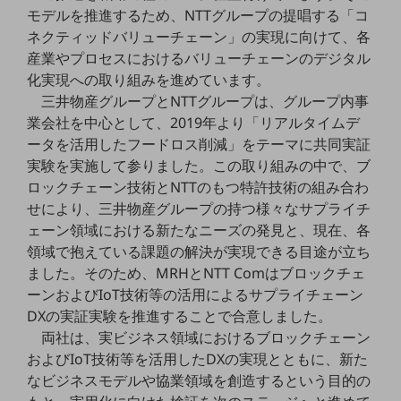
職場環境整備
モデルを推進するため、NTTグループの提唱する「コ
ネクティッドバリューチェーン」の実現に向けて、各
地域共創・地方創生
産業やプロセスにおけるバリューチェーンのデジタル
化実現への取り組みを進めています。
セキュリティ対策
三井物産グループとNTTグループは、グループ内事
遠隔監視
業会社を中心として、2019年より「リアルタイムデ
ータを活用したフードロス削減」をテーマに共同実証
顧客体験（CX）改善
実験を実施して参りました。この取り組みの中で、ブ
自動化・省電化
ロックチェーン技術とNTTのもつ特許技術の組み合わ
せにより、三井物産グループの持つ様々なサプライチ
人材不足解消
ェーン領域における新たなニーズの発見と、現在、各
業種・業態で探す
業種・業態で探すTOP
領域で抱えている課題の解決が実現できる目途が立ち
ました。そのため、MRHとNTT Comはブロックチェ
自治体
ーンおよびIoT技術等の活用によるサプライチェーン
DXの実証実験を推進することで合意しました。
一次産業
両社は、実ビジネス領域におけるブロックチェーン
医療・介護
およびIoT技術等を活用したDXの実現とともに、新た
なビジネスモデルや協業領域を創造するという目的の
観光