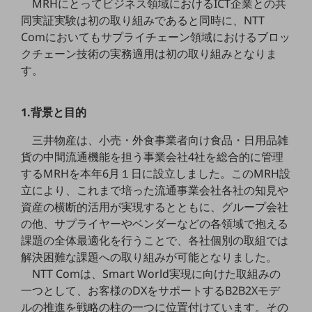
MRHにとってビジネス領域におけるICT企業との共
5G
同実証実験は初の取り組みであると同時に、NTT
Comにおいてもサプライチェーン領域におけるブロッ
IoT
クチェーン技術の実務適用は初の取り組みとなりま
AI
す。
データ利活用
1.背景と目的
運用管理
三井物産は、小売・外食事業者向け食品・日用品雑
業務支援・マーケティング
貨の中間流通機能を担う事業会社4社を総合的に管理
災害対策・BCP
するMRHを本年6月１日に設立しました。このMRH設
課題・ニーズで探す
立により、これまで培った流通事業会社各社の知見や
課題・ニーズで探すTOP
資産の横断的活用が実現するとともに、グループ会社
コミュニケーション・情報共有
の他、サプライヤーやベンダーなどの各領域で抱える
課題の全体最適化を行うことで、各社個別の取組では
マーケティング
解決困難な課題への取り組みが可能となりました。
業務効率化
NTT Comは、Smart World実現に向けた取組みの
一つとして、お客様のDXをサポートするB2B2Xモデ
災害対策
ルの推進を戦略の柱の一つに位置付けています。その