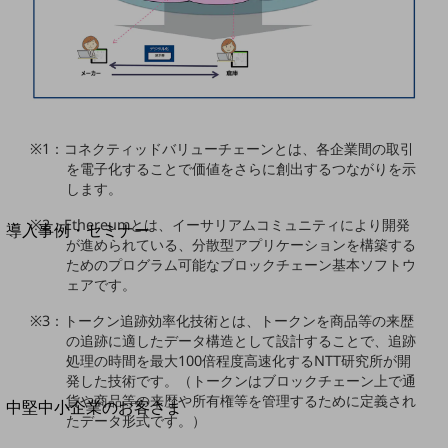
セキュリティ
運用保守・故障紛失サポート
回線・ネットワーク
お手続き
※1：コネクティッドバリューチェーンとは、各企業間の取引
を電子化することで価値をさらに創出するつながりを示
します。
別ウィンドウで開きます
サービスをご利用中のお客さま
※2：Ethereumとは、イーサリアムコミュニティにより開発
導入事例・セミナー
が進められている、分散型アプリケーションを構築する
導入事例TOP
ためのプログラム可能なブロックチェーン基本ソフトウ
ェアです。
最新の導入事例や注目の導入事例をご紹介します
セミナー
※3：トークン追跡効率化技術とは、トークンを商品等の来歴
の追跡に適したデータ構造として設計することで、追跡
開催・出展する各種セミナー、イベント情報をご紹介します
処理の時間を最大100倍程度高速化するNTT研究所が開
発した技術です。（トークンはブロックチェーン上で通
貨や商品等の来歴や所有権等を管理するために定義され
別ウィンドウで開きます
中堅中小企業のお客さま
たデータ形式です。）
NTTドコモビジネスウォッチ