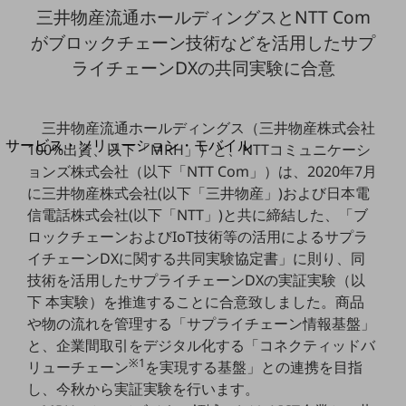
地域経済のさらなる活性化に取り組みます
三井物産流通ホールディングスとNTT Com
自治体・地域社会との共創
がブロックチェーン技術などを活用したサプ
LGPF(Local Government Platform)
ライチェーンDXの共同実験に合意
別ウィンドウで開きます
三井物産流通ホールディングス（三井物産株式会社
サービス・ソリューション・モバイル
100%出資、以下「MRH」）と、NTTコミュニケーシ
サービス・ソリューションTOP
ョンズ株式会社（以下「NTT Com」）は、2020年7月
に三井物産株式会社(以下「三井物産」)および日本電
DXに関する課題を解決する
信電話株式会社(以下「NTT」)と共に締結した、「ブ
サービス・ソリューションをご紹介
カテゴリーで探す
ロックチェーンおよびIoT技術等の活用によるサプラ
カテゴリーで探すTOP
イチェーンDXに関する共同実験協定書」に則り、同
技術を活用したサプライチェーンDXの実証実験（以
ネットワーク・モバイル
下 本実験）を推進することに合意致しました。商品
クラウド・データセンター
や物の流れを管理する「サプライチェーン情報基盤」
と、企業間取引をデジタル化する「コネクティッドバ
電話・映像コミュニケーション
※1
リューチェーン
を実現する基盤」との連携を目指
セキュリティ
し、今秋から実証実験を行います。