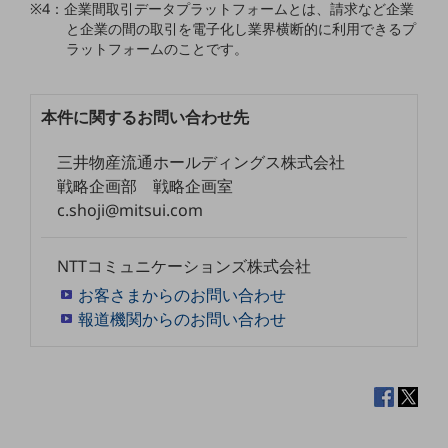
ビジネスお役立ち情報
※4：企業間取引データプラットフォームとは、請求など企業
と企業の間の取引を電子化し業界横断的に利用できるプ
旬な話題やお役立ち資料などDXの課題を
ラットフォームのことです。
解決するヒントをお届けする記事サイト
新着記事
お役立ち資料ダウンロード
トレンド記事特集
本件に関するお問い合わせ先
IT用語集
中堅中小企業向け
三井物産流通ホールディングス株式会社
サービス・ソリューション
戦略企画部 戦略企画室
c.shoji@mitsui.com
課題やニーズに合ったサービスをご紹介し、
中堅中小企業のビジネスをサポート！
お悩みから見つける
NTTコミュニケーションズ株式会社
お悩みから見つけるTOP
お客さまからのお問い合わせ
ネットワーク
報道機関からのお問い合わせ
モバイル・音声
バックオフィス
リモート・ハイブリッドワーク