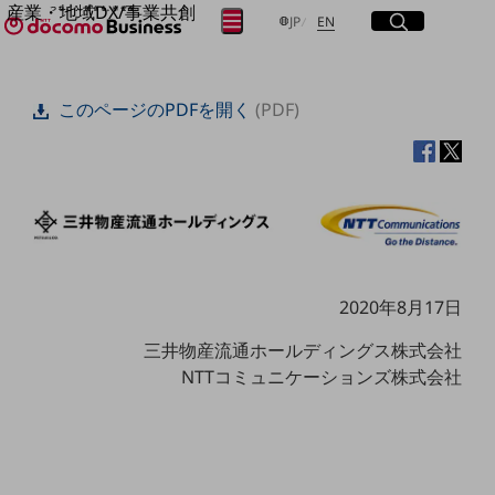
産業・地域DX/事業共創
サイト内検索
開く
日本語
English
メニュー
開く
JP
EN
OPEN HUB for Plural Futures
自律・分散・協調型社会の実現を目指し、
フリーワードを入力して探す
「社会可能性」を探究・実装する事業共創エコシステムです。
このページのPDFを開く
(PDF)
OPEN HUB for Plural Futuresとは
イベント/ウェビナー
検索する
記事コンテンツ
プレイヤー(カタリスト/パートナー企業)
事例
Smart World
フリーワードでNTTドコモビジネスの
取り組みを検索
産業・地域DXプラットフォーマーとして
企業と地域が持続成長する社会を目指します
Smart City
2020年8月17日
Smart Education
Smart Healthcare
三井物産流通ホールディングス株式会社
Smart Industry
NTTコミュニケーションズ株式会社
Smart Mobility
Smart Worksite
生成AI(Generative AI)
地域の取り組み
地域社会を支える皆さまと地域課題の解決や