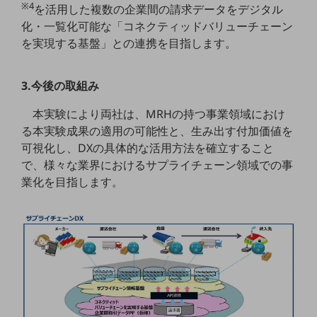
※4
を活用した複数の企業間の請求データをデジタル
通信モジュール製品
化・一覧化可能な「コネクティッドバリューチェーン
を実現する基盤」との連携を目指します。
衛星携帯電話
IOT完了済みメーカーブランド製品
3.今後の取組み
料金
料金TOP
本実験により両社は、MRHの持つ事業領域におけ
る本実験成果の適用の可能性と、生み出す付加価値を
ドコモBiz データ無制限 ドコモ MAX ドコモ mini ドコモBiz かけ放題
可視化し、DXの具体的な活用方法を確立すること
ケータイプラン
で、様々な業界におけるサプライチェーン領域での事
業化を目指します。
5Gデータプラス
データプラス
IoT向け回線料金
home5Gプラン
モバイルサービス
端末の一元管理