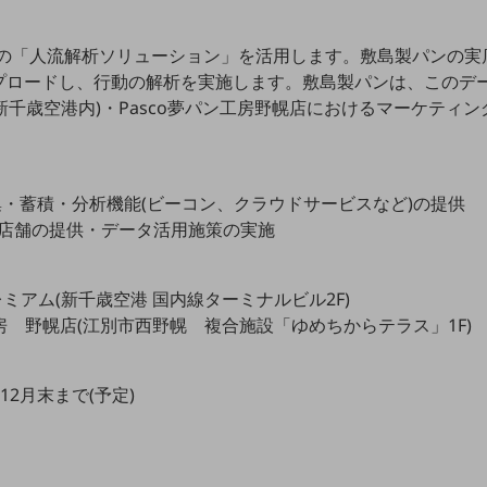
omの「人流解析ソリューション」を活用します。敷島製パンの
プロードし、行動の解析を実施します。敷島製パンは、このデ
ム(新千歳空港内)・Pasco夢パン工房野幌店におけるマーケティ
ータ収集・蓄積・分析機能(ビーコン、クラウドサービスなど)の提供
実験店舗の提供・データ活用施策の実施
レミアム(新千歳空港 国内線ターミナルビル2F)
ン工房 野幌店(江別市西野幌 複合施設「ゆめちからテラス」1F)
年12月末まで(予定)