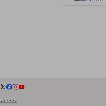
データ通信製品
ドコモケータイ
5G対応ホームルーター
通信モジュール製品
衛星携帯電話
IOT完了済みメーカーブランド製品
料金
料金TOP
ドコモBiz データ無制限 ドコモ MAX ドコモ mini ドコモBiz かけ放題
ケータイプラン
5Gデータプラス
データプラス
サイトマップ
IoT向け回線料金