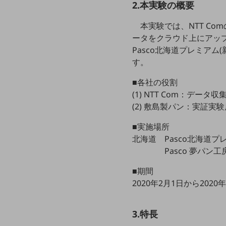
クラウド・データセンター
2.本実験の概要
電話・映像コミュニケーション
本実験では、NTT C
ータをクラウド上にアッ
セキュリティ
Pasco北海道プレミア
5G
す。
IoT
■各社の役割
(1) NTT Com：デ
AI
(2) 敷島製パン：実証
データ利活用
■実施場所
運用管理
北海道 Pasco北海道プ
Pasco 夢パ
業務支援・マーケティング
災害対策・BCP
■期間
課題・ニーズで探す
2020年2月1日から2020
課題・ニーズで探すTOP
コミュニケーション・情報共有
3.特長