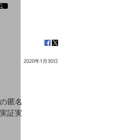
イト内検索
く
2020年1月30日
者の匿名
実証実