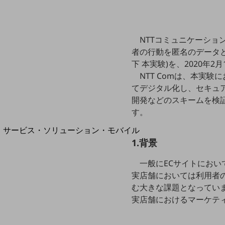
地域経済のさらなる活性化に取り組みます
自治体・地域社会との共創
LGPF(Local Government Platform)
NTTコミュニケーション
者の行動を匿名のデータ
下 本実験)を、2020年
NTT Comは、本実
別ウィンドウで開きます
てデジタル化し、セキュ
開発などのスキームを検証
す。
サービス・ソリューション・モバイル
サービス・ソリューションTOP
1.背景
DXに関する課題を解決する
一般にECサイトにお
サービス・ソリューションをご紹介
実店舗においては利用者
カテゴリーで探す
む大きな課題となっていま
カテゴリーで探すTOP
実店舗におけるマーケテ
ネットワーク・モバイル