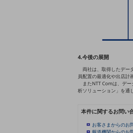
一次産業
医療・介護
観光
教育
モビリティ
製造・建設業
4.今後の展開
小売業
両社は、取得したデー
キーワードで探す
員配置の最適化や出店計
モバイルTOP
またNTT Comは、
法人向けスマホ・携帯に関する、
析ソリューション」を通
おすすめの機種、料金やサービスをご紹介
製品
製品TOP
本件に関するお問い
ビジネス向けスマートフォン
お客さまからのお
タフネススマートフォン
報道機関からのお