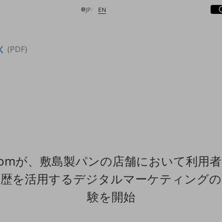
サ
開
日本語
English
JP
EN
く
(PDF)
検索する
 Comが、敷島製パンの店舗において利用
履歴を活用するデジタルマーケティングの
験を開始