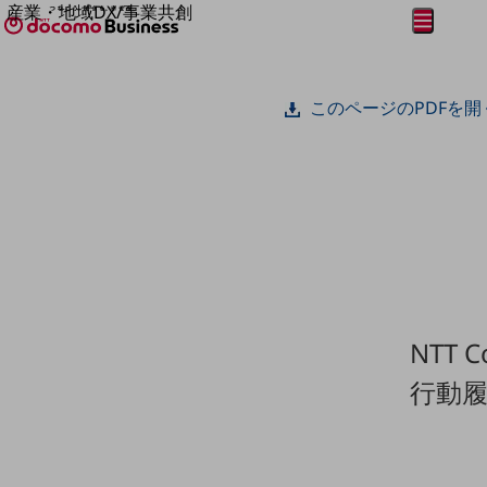
産業・地域DX/事業共創
メニュー
開く
OPEN HUB for Plural Futures
自律・分散・協調型社会の実現を目指し、
フリーワードを入力して探す
「社会可能性」を探究・実装する事業共創エコシステムです。
このページのPDFを開
OPEN HUB for Plural Futuresとは
イベント/ウェビナー
記事コンテンツ
プレイヤー(カタリスト/パートナー企業)
事例
Smart World
フリーワードでNTTドコモビジネスの
取り組みを検索
産業・地域DXプラットフォーマーとして
企業と地域が持続成長する社会を目指します
Smart City
Smart Education
Smart Healthcare
NTT
Smart Industry
Smart Mobility
行動
Smart Worksite
生成AI(Generative AI)
地域の取り組み
地域社会を支える皆さまと地域課題の解決や