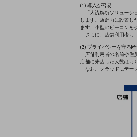
マーケティング
(1) 導入が容易
「人流解析ソリューシ
業務効率化
します。店舗内に設置し
災害対策
ます。小型のビーコンを
さらに、店舗利用者も
職場環境整備
地域共創・地方創生
(2) プライバシーを守る
店舗利用者の名前や住
セキュリティ対策
店舗に来店した人数はも
なお、クラウドにデー
遠隔監視
顧客体験（CX）改善
自動化・省電化
人材不足解消
業種・業態で探す
業種・業態で探すTOP
自治体