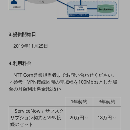
通信モジュール製品
衛星携帯電話
IOT完了済みメーカーブランド製品
3.提供開始日
料金
料金TOP
2019年11月25日
ドコモBiz データ無制限 ドコモ MAX ドコモ mini ドコモBiz かけ放題
4.利用料金
ケータイプラン
NTT Com営業担当者までお問い合わせください。
5Gデータプラス
＜参考：VPN接続区間の帯域幅を100Mbpsとした場
データプラス
合の月額利用料金(税抜)＞
IoT向け回線料金
1年契約
3年契約
home5Gプラン
「ServiceNow」サブスク
モバイルサービス
リプション契約とVPN接
20万円～
18万円～
端末の一元管理
続のセット