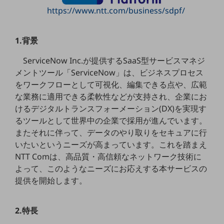
5G
https://www.ntt.com/business/sdpf/
IoT
1.背景
AI
ServiceNow Inc.が提供するSaaS型サービスマネジ
データ利活用
メントツール「ServiceNow」は、ビジネスプロセス
運用管理
をワークフローとして可視化、編集できる点や、広範
な業務に適用できる柔軟性などが支持され、企業にお
業務支援・マーケティング
けるデジタルトランスフォーメーション(DX)を実現す
災害対策・BCP
るツールとして世界中の企業で採用が進んでいます。
課題・ニーズで探す
またそれに伴って、データのやり取りをセキュアに行
課題・ニーズで探すTOP
いたいというニーズが高まっています。これを踏まえ
NTT Comは、高品質・高信頼なネットワーク技術に
コミュニケーション・情報共有
よって、このようなニーズにお応えする本サービスの
マーケティング
提供を開始します。
業務効率化
2.特長
災害対策