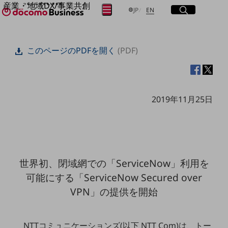
産業・地域DX/事業共創
サイト内検索
開く
日本語
English
メニュー
開く
JP
EN
OPEN HUB for Plural Futures
自律・分散・協調型社会の実現を目指し、
フリーワードを入力して探す
「社会可能性」を探究・実装する事業共創エコシステムです。
このページのPDFを開く
(PDF)
OPEN HUB for Plural Futuresとは
イベント/ウェビナー
検索する
記事コンテンツ
プレイヤー(カタリスト/パートナー企業)
事例
2019年11月25日
Smart World
フリーワードでNTTドコモビジネスの
取り組みを検索
産業・地域DXプラットフォーマーとして
企業と地域が持続成長する社会を目指します
Smart City
Smart Education
Smart Healthcare
世界初、閉域網での「ServiceNow」利用を
Smart Industry
Smart Mobility
可能にする「ServiceNow Secured over
Smart Worksite
VPN」の提供を開始
生成AI(Generative AI)
地域の取り組み
地域社会を支える皆さまと地域課題の解決や
NTTコミュニケーションズ(以下 NTT Com)は、トー