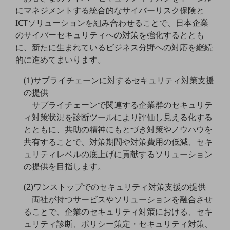
教育
にマネジメントする統合的なサイバーリスク保険と
ICTソリューションを組み合わせることで、日本企業
モビリティ
のサイバーセキュリティへの対策を強化するととも
製造・建設業
に、新たに生まれているビジネス分野への対応を継続
的に進めてまいります。
小売業
キーワードで探す
(1)サプライチェーンに対するセキュリティ対策支援
モバイルTOP
の提供
法人向けスマホ・携帯に関する、
サプライチェーンで関連する企業群のセキュリテ
おすすめの機種、料金やサービスをご紹介
ィ対策状況を診断ツールにより評価し見える化する
製品
とともに、共助の精神にもとづき対策やノウハウを
製品TOP
共有することで、対策期間や対策費用の低減、セキ
ビジネス向けスマートフォン
ュリティレベルの底上げに貢献するソリューション
の提供を目指します。
タフネススマートフォン
(2)ワンストップでのセキュリティ対策支援の提供
データ通信製品
両社が持つサービスやソリューションを融合させ
ドコモケータイ
ることで、企業のセキュリティ対策における、セキ
ュリティ診断、ポリシー策定・セキュリティ対策、
5G対応ホームルーター