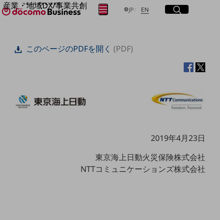
産業・地域DX/事業共創
サイト内検索
開く
日本語
English
メニュー
開く
JP
EN
OPEN HUB for Plural Futures
自律・分散・協調型社会の実現を目指し、
フリーワードを入力して探す
「社会可能性」を探究・実装する事業共創エコシステムです。
このページのPDFを開く
(PDF)
OPEN HUB for Plural Futuresとは
イベント/ウェビナー
検索する
記事コンテンツ
プレイヤー(カタリスト/パートナー企業)
事例
Smart World
フリーワードでNTTドコモビジネスの
取り組みを検索
産業・地域DXプラットフォーマーとして
企業と地域が持続成長する社会を目指します
Smart City
2019年4月23日
Smart Education
Smart Healthcare
東京海上日動火災保険株式会社
Smart Industry
NTTコミュニケーションズ株式会社
Smart Mobility
Smart Worksite
生成AI(Generative AI)
地域の取り組み
地域社会を支える皆さまと地域課題の解決や