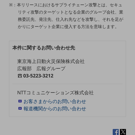
ビジネスお役立ち情報
※：本リリースにおけるサプライチェーン攻撃とは、セキュ
リティ攻撃のターゲットとなる企業のグループ会社、業
旬な話題やお役立ち資料などDXの課題を
解決するヒントをお届けする記事サイト
務委託先、発注先、仕入れ先などを攻撃し、それを足が
新着記事
かりにターゲット企業に侵入する方法を意味します。
お役立ち資料ダウンロード
トレンド記事特集
IT用語集
中堅中小企業向け
本件に関するお問い合わせ先
サービス・ソリューション
東京海上日動火災保険株式会社
課題やニーズに合ったサービスをご紹介し、
広報部 広報グループ
中堅中小企業のビジネスをサポート！
03-5223-3212
お悩みから見つける
お悩みから見つけるTOP
NTTコミュニケーションズ株式会社
ネットワーク
お客さまからのお問い合わせ
モバイル・音声
報道機関からのお問い合わせ
バックオフィス
リモート・ハイブリッドワーク