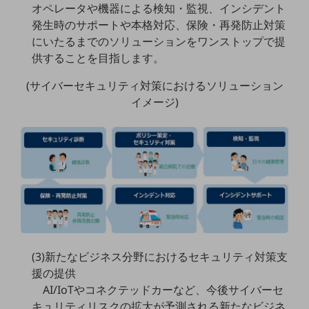
オペレータや機器による検知・監視、インシデント
通信モジュール製品
発生時のサポートや本格対応、保険・再発防止対策
にいたるまでのソリューションをワンストップで提
衛星携帯電話
供することを目指します。
IOT完了済みメーカーブランド製品
(サイバーセキュリティ対策におけるソリューション
料金
イメージ)
料金TOP
ドコモBiz データ無制限 ドコモ MAX ドコモ mini ドコモBiz かけ放題
ケータイプラン
5Gデータプラス
データプラス
IoT向け回線料金
(3)新たなビジネス分野におけるセキュリティ対策支
home5Gプラン
モバイルサービス
援の提供
端末の一元管理
AI/IoTやコネクテッドカーなど、今後サイバーセ
キュリティリスクの拡大が予測される新たなビジネ