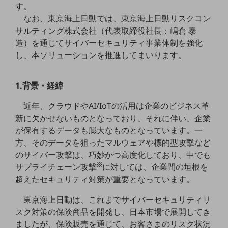
す。
5G
なお、東京海上日動では、東京海上日動リスクコン
IoT
サルティング株式会社（代表取締役社長：嶋倉 泰
造）を通じてサイバーセキュリティ事業体制を強化
AI
し、本ソリューションを推進してまいります。
データ利活用
運用管理
1.背景・経緯
業務支援・マーケティング
近年、クラウドやAI/IoTの活用は企業のビジネス革
新に欠かせないものとなっており、それに伴い、企業
災害対策・BCP
が保有するデータも膨大なものとなっています。一
課題・ニーズで探す
課題・ニーズで探すTOP
方、そのデータを狙ったマルウェアや標的型攻撃など
のサイバー攻撃は、巧妙かつ高度化しており、中でも
コミュニケーション・情報共有
※
サプライチェーン攻撃
に対しては、企業間の垣根を
超えたセキュリティ対策が重要となっています。
マーケティング
業務効率化
東京海上日動は、これまでサイバーセキュリティリ
スク対策の保険商品を開発し、日本市場で展開してき
災害対策
ましたが、保険販売を通じて、お客さまのリスク状況