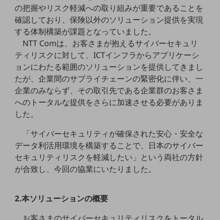
職場環境整備
の把握やリスク軽減への取り組みが重要であることを
確認しており、保険以外のソリューション提供を実現
地域共創・地方創生
する体制構築が課題となっていました。
NTT Comは、お客さまが抱えるサイバーセキュリ
セキュリティ対策
ティリスクに対して、ICTインフラからアプリケーシ
遠隔監視
ョンにわたる範囲のソリューションを提供してきまし
たが、企業間のサプライチェーンの緊密化に伴い、一
顧客体験（CX）改善
企業のみならず、その取引先である企業群のお客さま
自動化・省電化
へのトータルな提供をさらに加速させる必要がありま
した。
人材不足解消
業種・業態で探す
「サイバーセキュリティが確保された安心・安全な
業種・業態で探すTOP
データ利活用環境を構築することで、日本のサイバー
自治体
セキュリティリスクを軽減したい」という両社の方針
が合致し、今回の協業にいたりました。
一次産業
医療・介護
2.本ソリューションの概要
観光
お客さまのサイバーセキュリティリスクをトータル