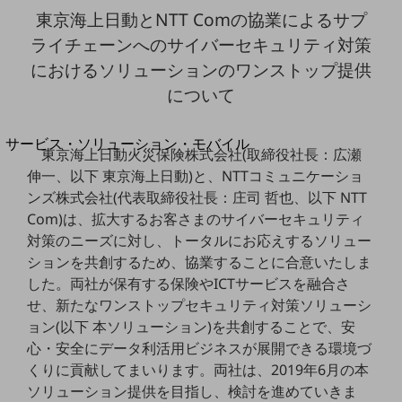
地域経済のさらなる活性化に取り組みます
東京海上日動とNTT Comの協業によるサプ
自治体・地域社会との共創
LGPF(Local Government Platform)
ライチェーンへのサイバーセキュリティ対策
におけるソリューションのワンストップ提供
について
別ウィンドウで開きます
サービス・ソリューション・モバイル
東京海上日動火災保険株式会社(取締役社長：広瀬
サービス・ソリューションTOP
伸一、以下 東京海上日動)と、NTTコミュニケーショ
DXに関する課題を解決する
ンズ株式会社(代表取締役社長：庄司 哲也、以下 NTT
サービス・ソリューションをご紹介
Com)は、拡大するお客さまのサイバーセキュリティ
カテゴリーで探す
対策のニーズに対し、トータルにお応えするソリュー
カテゴリーで探すTOP
ションを共創するため、協業することに合意いたしま
ネットワーク・モバイル
した。両社が保有する保険やICTサービスを融合さ
せ、新たなワンストップセキュリティ対策ソリューシ
クラウド・データセンター
ョン(以下 本ソリューション)を共創することで、安
心・安全にデータ利活用ビジネスが展開できる環境づ
電話・映像コミュニケーション
くりに貢献してまいります。両社は、2019年6月の本
セキュリティ
ソリューション提供を目指し、検討を進めていきま