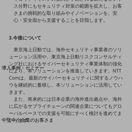
セキュリティ
ス分野にもセキュリティ対策の範囲を拡大し、お客
運用保守・故障紛失サポート
さまの挑戦的な取り組みやイノベーションを、安
心・安全面から支援することを目指します。
回線・ネットワーク
お手続き
3.今後について
東京海上日動では、海外セキュリティ事業者のソリ
ューション活用や、東京海上日動リスクコンサルティ
別ウィンドウで開きます
サービスをご利用中のお客さま
ング社におけるサイバーセキュリティ事業体制の強化
導入事例・セミナー
により、本ソリューションを推進していきます。NTT
導入事例TOP
Comは、最新のサイバーセキュリティに関するノウハ
ウを継続的に蓄積し、本ソリューションに活用してい
最新の導入事例や注目の導入事例をご紹介します
セミナー
きます。
また、将来的には日本企業の海外進出拠点や、海外
開催・出展する各種セミナー、イベント情報をご紹介します
に広がるサプライチェーンの関連企業についてもグロ
ーバルベースでの支援を可能にすべく検討を進めてま
別ウィンドウで開きます
中堅中小企業のお客さま
いります。
NTTドコモビジネスウォッチ