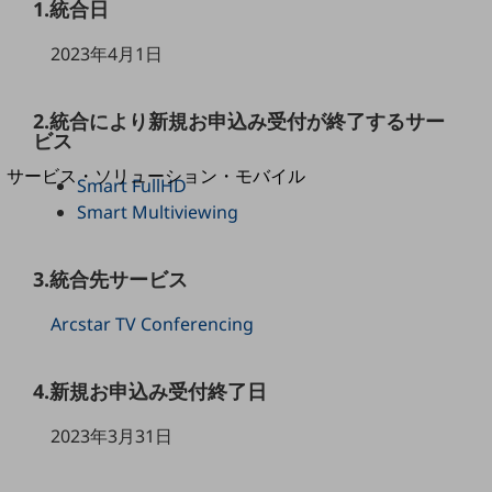
1.統合日
地域経済のさらなる活性化に取り組みます
自治体・地域社会との共創
LGPF(Local Government Platform)
2023年4月1日
別ウィンドウで開きます
2.統合により新規お申込み受付が終了するサー
ビス
サービス・ソリューション・モバイル
Smart FullHD
サービス・ソリューションTOP
Smart Multiviewing
DXに関する課題を解決する
サービス・ソリューションをご紹介
3.統合先サービス
カテゴリーで探す
カテゴリーで探すTOP
Arcstar TV Conferencing
ネットワーク・モバイル
クラウド・データセンター
4.新規お申込み受付終了日
電話・映像コミュニケーション
2023年3月31日
セキュリティ