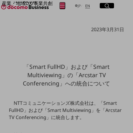
産業・地域DX/事業共創
サイト内検索
開く
日本語
English
メニュー
開く
JP
EN
OPEN HUB for Plural Futures
自律・分散・協調型社会の実現を目指し、
フリーワードを入力して探す
「社会可能性」を探究・実装する事業共創エコシステムです。
2023年3月31日
OPEN HUB for Plural Futuresとは
イベント/ウェビナー
検索する
記事コンテンツ
プレイヤー(カタリスト/パートナー企業)
事例
Smart World
フリーワードでNTTドコモビジネスの
「Smart FullHD」および「Smart
取り組みを検索
産業・地域DXプラットフォーマーとして
Multiviewing」の「Arcstar TV
企業と地域が持続成長する社会を目指します
Smart City
Conferencing」への統合について
Smart Education
Smart Healthcare
Smart Industry
Smart Mobility
NTTコミュニケーションズ株式会社は、「Smart
Smart Worksite
FullHD」および「Smart Multiviewing」を「Arcstar
生成AI(Generative AI)
TV Conferencing」に統合します。
地域の取り組み
地域社会を支える皆さまと地域課題の解決や