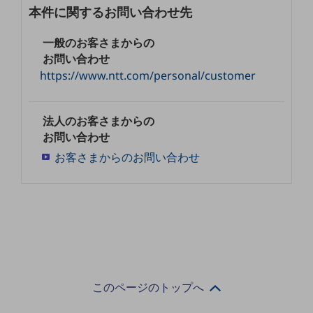
本件に関するお問い合わせ先
通信モジュール製品
一般のお客さまからの
衛星携帯電話
お問い合わせ
https://www.ntt.com/personal/customer
IOT完了済みメーカーブランド製品
料金
料金TOP
法人のお客さまからの
ドコモBiz データ無制限 ドコモ MAX ドコモ mini ドコモBiz かけ放題
お問い合わせ
ケータイプラン
お客さまからのお問い合わせ
5Gデータプラス
データプラス
IoT向け回線料金
home5Gプラン
モバイルサービス
このページのトップへ
端末の一元管理