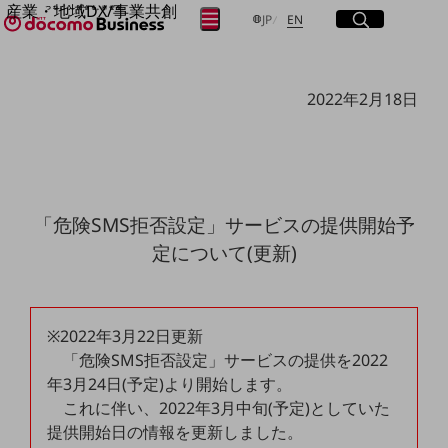
産業・地域DX/事業共創
サイト内検索
開く
日本語
English
メニュー
開く
JP
EN
OPEN HUB for Plural Futures
自律・分散・協調型社会の実現を目指し、
フリーワードを入力して探す
「社会可能性」を探究・実装する事業共創エコシステムです。
2022年2月18日
OPEN HUB for Plural Futuresとは
イベント/ウェビナー
検索する
記事コンテンツ
プレイヤー(カタリスト/パートナー企業)
事例
Smart World
フリーワードでNTTドコモビジネスの
「危険SMS拒否設定」サービスの提供開始予
取り組みを検索
産業・地域DXプラットフォーマーとして
定について(更新)
企業と地域が持続成長する社会を目指します
Smart City
Smart Education
Smart Healthcare
Smart Industry
※2022年3月22日更新
Smart Mobility
「危険SMS拒否設定」サービスの提供を2022
Smart Worksite
生成AI(Generative AI)
年3月24日(予定)より開始します。
地域の取り組み
これに伴い、2022年3月中旬(予定)としていた
提供開始日の情報を更新しました。
地域社会を支える皆さまと地域課題の解決や