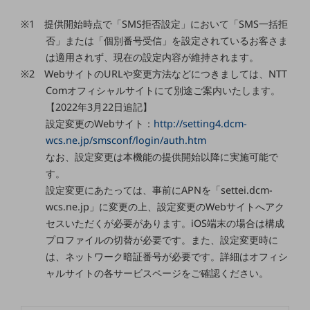
教育
※1 提供開始時点で「SMS拒否設定」において「SMS一括拒
モビリティ
否」または「個別番号受信」を設定されているお客さま
は適用されず、現在の設定内容が維持されます。
製造・建設業
※2 WebサイトのURLや変更方法などにつきましては、NTT
小売業
Comオフィシャルサイトにて別途ご案内いたします。
キーワードで探す
【2022年3月22日追記】
モバイルTOP
設定変更のWebサイト：
http://setting4.dcm-
法人向けスマホ・携帯に関する、
wcs.ne.jp/smsconf/login/auth.htm
おすすめの機種、料金やサービスをご紹介
なお、設定変更は本機能の提供開始以降に実施可能で
製品
す。
製品TOP
設定変更にあたっては、事前にAPNを「settei.dcm-
ビジネス向けスマートフォン
wcs.ne.jp」に変更の上、設定変更のWebサイトへアク
セスいただくが必要があります。iOS端末の場合は構成
タフネススマートフォン
プロファイルの切替が必要です。また、設定変更時に
は、ネットワーク暗証番号が必要です。詳細はオフィシ
データ通信製品
ャルサイトの各サービスページをご確認ください。
ドコモケータイ
5G対応ホームルーター