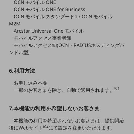
OCN モバイル ONE
職場環境整備
OCN モバイル ONE for Business
地域共創・地方創生
OCN モバイル スタンダードd / OCN モバイル
M2M
セキュリティ対策
Arcstar Universal One モバイル
遠隔監視
モバイルアクセス事業者卸
モバイルアクセス卸(OCN・RADIUSホスティングバ
顧客体験（CX）改善
ンドル型)
自動化・省電化
6.利用方法
人材不足解消
業種・業態で探す
お申し込み不要
業種・業態で探すTOP
※1
一部のお客さまを除き、自動で適用されます。
自治体
一次産業
7.本機能の利用を希望しないお客さま
医療・介護
本機能の利用を希望されないお客さまは、提供開始
※2
観光
後にWebサイト
にて設定を変更いただけます。