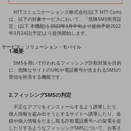
地域経済のさらなる活性化に取り組みます
自治体・地域社会との共創
NTTコミュニケーションズ株式会社(以下 NTT Com)
LGPF(Local Government Platform)
は、以下の対象サービスにおいて、「危険SMS拒否設
定」(以下 本機能)を
2022年3月中旬より提供予定
2022
別ウィンドウで開きます
年3月24日(予定)より提供開始します。
サービス・ソリューション・モバイル
1.概要
サービス・ソリューションTOP
SMSを用いて行われるフィッシング詐欺対策を目的
DXに関する課題を解決する
サービス・ソリューションをご紹介
に、危険なサイトのURLや電話番号が含まれるSMSの
カテゴリーで探す
受信を拒否する機能です。
カテゴリーで探すTOP
ネットワーク・モバイル
2.フィッシングSMSの判定
クラウド・データセンター
不正なアプリをインストールするよう誘導したり、
個人情報を盗み出そうとするサイトへ誘導したり、金
電話・映像コミュニケーション
銭や個人情報をだまし取る詐欺電話番号への架電を促
セキュリティ
したりするようなフィッシングSMSについて、お客さ