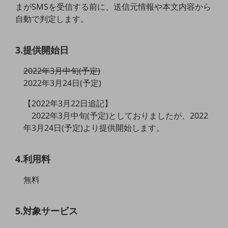
まがSMSを受信する前に、送信元情報や本文内容から
5G
自動で判定します。
IoT
AI
3.提供開始日
データ利活用
2022年3月中旬(予定)
2022年3月24日(予定)
運用管理
業務支援・マーケティング
【2022年3月22日追記】
2022年3月中旬(予定)としておりましたが、2022
災害対策・BCP
年3月24日(予定)より提供開始します。
課題・ニーズで探す
課題・ニーズで探すTOP
4.利用料
コミュニケーション・情報共有
マーケティング
無料
業務効率化
5.対象サービス
災害対策