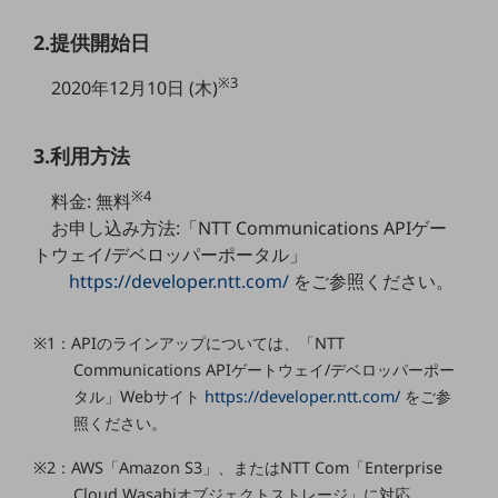
5G
2.提供開始日
IoT
※3
2020年12月10日 (木)
AI
データ利活用
3.利用方法
運用管理
※4
料金: 無料
業務支援・マーケティング
お申し込み方法:「NTT Communications APIゲー
トウェイ/デベロッパーポータル」
災害対策・BCP
https://developer.ntt.com/
をご参照ください。
課題・ニーズで探す
課題・ニーズで探すTOP
※1：APIのラインアップについては、「NTT
コミュニケーション・情報共有
Communications APIゲートウェイ/デベロッパーポー
マーケティング
タル」Webサイト
https://developer.ntt.com/
をご参
照ください。
業務効率化
※2：AWS「Amazon S3」、またはNTT Com「Enterprise
災害対策
Cloud Wasabiオブジェクトストレージ」に対応。