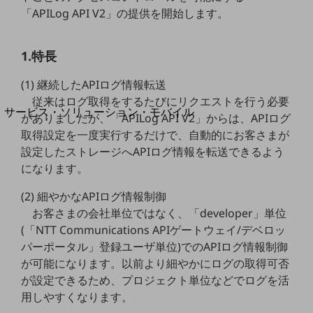
地域経済のさらなる活性化に取り組みます
「APILog API V2」の提供を開始します。
自治体・地域社会との共創
LGPF(Local Government Platform)
1.特長
別ウィンドウで開きます
(1) 継続したAPIログ情報転送
従来はログ取得をするたびにリクエストを行う必要
サービス・ソリューション・モバイル
がありましたが、「APILog API V2」からは、APIログ
サービス・ソリューションTOP
取得設定を一度実行するだけで、自動的にお客さまが
設定したストレージへAPIログ情報を転送できるよう
DXに関する課題を解決する
サービス・ソリューションをご紹介
になります。
カテゴリーで探す
カテゴリーで探すTOP
(2) 細やかなAPIログ情報制御
お客さまの会社単位ではなく、「developer」単位
ネットワーク・モバイル
(「NTT Communications APIゲートウェイ/デベロッ
クラウド・データセンター
パーポータル」登録ユーザ単位)でのAPIログ情報制御
が可能になります。以前より細やかにログの取得可否
電話・映像コミュニケーション
が設定できるため、プロジェクト単位などでログを活
用しやすくなります。
セキュリティ