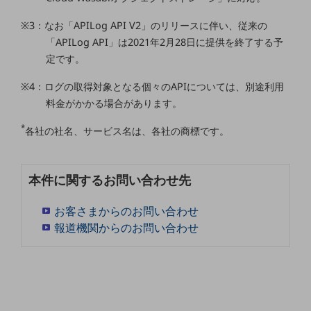
職場環境整備
※3：なお「APILog API V2」のリリースに伴い、従来の
地域共創・地方創生
「APILog API」は2021年2月28日に提供を終了する予
定です。
セキュリティ対策
※4：ログの取得対象となる個々のAPIについては、別途利用
遠隔監視
料金がかかる場合があります。
顧客体験（CX）改善
*
各社の社名、サービス名は、各社の商標です。
自動化・省電化
人材不足解消
業種・業態で探す
本件に関するお問い合わせ先
業種・業態で探すTOP
お客さまからのお問い合わせ
自治体
報道機関からのお問い合わせ
一次産業
医療・介護
観光