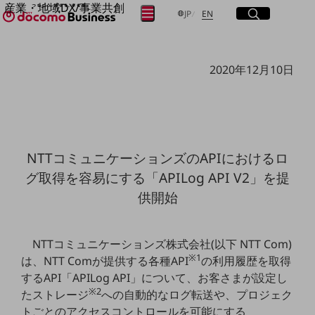
産業・地域DX/事業共創
サイト内検索
開く
日本語
English
メニュー
開く
JP
EN
OPEN HUB for Plural Futures
自律・分散・協調型社会の実現を目指し、
フリーワードを入力して探す
「社会可能性」を探究・実装する事業共創エコシステムです。
2020年12月10日
OPEN HUB for Plural Futuresとは
イベント/ウェビナー
検索する
記事コンテンツ
プレイヤー(カタリスト/パートナー企業)
事例
Smart World
フリーワードでNTTドコモビジネスの
NTTコミュニケーションズのAPIにおけるロ
取り組みを検索
産業・地域DXプラットフォーマーとして
グ取得を容易にする「APILog API V2」を提
企業と地域が持続成長する社会を目指します
Smart City
供開始
Smart Education
Smart Healthcare
Smart Industry
Smart Mobility
NTTコミュニケーションズ株式会社(以下 NTT Com)
Smart Worksite
※1
は、NTT Comが提供する各種API
の利用履歴を取得
生成AI(Generative AI)
するAPI「APILog API」について、お客さまが設定し
地域の取り組み
※2
たストレージ
への自動的なログ転送や、プロジェク
地域社会を支える皆さまと地域課題の解決や
トごとのアクセスコントロールを可能にする