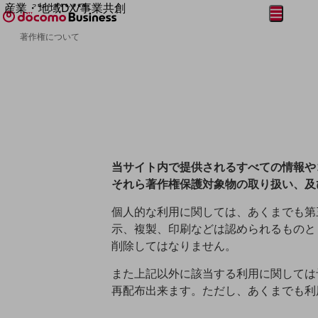
産業・地域DX/事業共創
メニュー
開く
OPEN HUB for Plural Futures
著作権について
自律・分散・協調型社会の実現を目指し、
フリーワードを入力して探す
「社会可能性」を探究・実装する事業共創エコシステムです。
OPEN HUB for Plural Futuresとは
イベント/ウェビナー
記事コンテンツ
プレイヤー(カタリスト/パートナー企業)
事例
Smart World
フリーワードでNTTドコモビジネスの
取り組みを検索
当サイト内で提供されるすべての情報や
産業・地域DXプラットフォーマーとして
企業と地域が持続成長する社会を目指します
それら著作権保護対象物の取り扱い、及
Smart City
Smart Education
個人的な利用に関しては、あくまでも第
Smart Healthcare
示、複製、印刷などは認められるものと
Smart Industry
Smart Mobility
削除してはなりません。
Smart Worksite
生成AI(Generative AI)
また上記以外に該当する利用に関しては
地域の取り組み
再配布出来ます。ただし、あくまでも利
地域社会を支える皆さまと地域課題の解決や