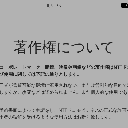
サ
開
日本語
English
JP
EN
著作権について
検索する
コーポレートマーク、商標、映像や画像などの著作権はNTTド
び使用に関しては下記の通りとします。
三者が閲覧可能な環境に流用されない、または営利的な目的で
しますが、改変などは認められません。また個人的な使用であ
予め書面によって申請をし、NTTドコモビジネスの正式な許
用者の誤解を受けるような使用方法はお断り致します。