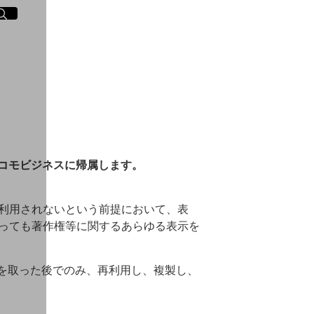
イト内検索
く
コモビジネスに帰属します。
利用されないという前提において、表
っても著作権等に関するあらゆる表示を
可を取った後でのみ、再利用し、複製し、