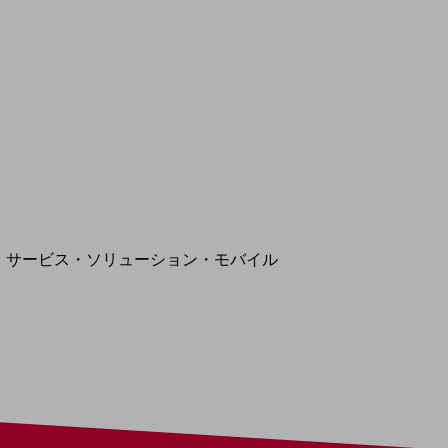
地域経済のさらなる活性化に取り組みます
自治体・地域社会との共創
LGPF(Local Government Platform)
別ウィンドウで開きます
サービス・ソリューション・モバイル
サービス・ソリューションTOP
DXに関する課題を解決する
サービス・ソリューションをご紹介
カテゴリーで探す
カテゴリーで探すTOP
ネットワーク・モバイル