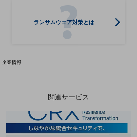
法人向けモバイルトップ
はじめての方へ
サービス・商品を探す
ランサムウェア対策とは
新規会員登録/ログインはこちら
100回線以上のお問い合わせ・お見積りはこちら
別ウィンドウで開きます
企業情報
企業情報TOP
会社案内
会社案内TOP
組織
関連サービス
沿革
社長からのご挨拶
事業拠点