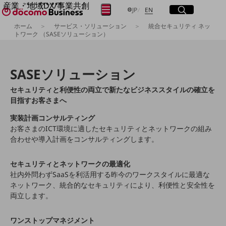
産業・地域DX/事業共創
サイト内検索
開く
日本語
English
メニュー
開く
JP
EN
OPEN HUB for Plural Futures
ホーム
サービス・ソリューション
統合セキュリティ ネッ
自律・分散・協調型社会の実現を目指し、
トワーク （SASEソリューション）
フリーワードを入力して探す
「社会可能性」を探究・実装する事業共創エコシステムです。
OPEN HUB for Plural Futuresとは
イベント/ウェビナー
SASEソリューション
検索する
記事コンテンツ
プレイヤー(カタリスト/パートナー企業)
セキュリティと利便性の両立で新たなビジネススタイルの確立を
事例
目指すお客さまへ
Smart World
フリーワードでNTTドコモビジネスの
取り組みを検索
実装計画コンサルティング
産業・地域DXプラットフォーマーとして
お客さまのICT環境に適したセキュリティとネットワークの組み
企業と地域が持続成長する社会を目指します
Smart City
合わせや導入計画をコンサルティングします。
Smart Education
Smart Healthcare
セキュリティとネットワークの最適化
Smart Industry
Smart Mobility
社内外問わずSaaSを利活用する昨今のワークスタイルに最適な
Smart Worksite
ネットワーク、統合的なセキュリティにより、利便性と安全性を
生成AI(Generative AI)
両立します。
地域の取り組み
ワンストップマネジメント
地域社会を支える皆さまと地域課題の解決や