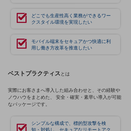
ビジネスお役立ち情報
旬な話題やお役立ち資料などDXの課題を
どこでも生産性高く業務ができるワー
解決するヒントをお届けする記事サイト
クスタイル環境を実現したい
新着記事
お役立ち資料ダウンロード
トレンド記事特集
IT用語集
モバイル端末をセキュアかつ快適に利
中堅中小企業向け
用し働き方改革を推進したい
サービス・ソリューション
課題やニーズに合ったサービスをご紹介し、
中堅中小企業のビジネスをサポート！
ベストプラクティス
とは
お悩みから見つける
お悩みから見つけるTOP
実際にお客さまへ導入した組み合わせと、その経験や
ネットワーク
ノウハウをまとめた、 安全・確実・素早い導入が可能
モバイル・音声
なパッケージです。
バックオフィス
シンプルな構成で、標的型攻撃を検
リモート・ハイブリッドワーク
知・対処し、セキュアなリモートアク