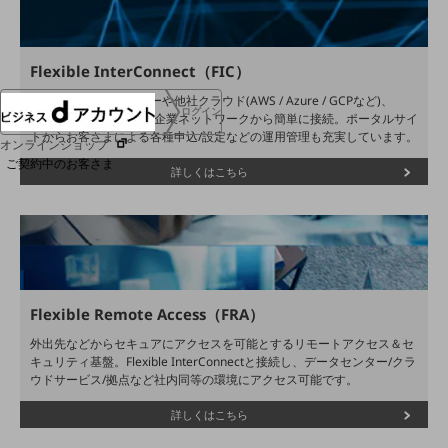
協賛
NTTドコモグループ
Flexible InterConnect（FIC）
SDPF クラウド/サーバーや他社クラウド(AWS / Azure / GCPなど)、
ログイン
SaaSサービスなどに各企業ネットワークから簡単に接続。ポータルサイ
トからお客さまによる各種申込/設定などの運用管理も充実しています。
オンラインショップ
ご契約中のお客さま
詳しくはこちら
サービス別サポート情報
ご契約中サービスの一元管理
Flexible Remote Access（FRA）
外出先などからセキュアにアクセスを可能とするリモートアクセス＆セ
キュリティ基盤。Flexible InterConnectと接続し、データセンター/クラ
ウドサービス/拠点など社内同等の環境にアクセス可能です。
Web明細(ビリングステーション)
詳しくはこちら