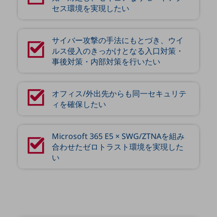
セキュリティ
セス環境を実現したい
その他のお悩みはこちら
業界から見つける
サイバー攻撃の手法にもとづき、ウイ
業界から見つけるTOP
ルス侵入のきっかけとなる入口対策・
製造業
事後対策・内部対策を行いたい
小売・卸売業
オフィス/外出先からも同一セキュリテ
運輸業
ィを確保​​したい
建設業
地域産業
Microsoft 365 E5 × SWG/ZTNAを​組み
合わせたゼロトラスト環境を実現した
その他の業界はこちら
い
ゲーム感覚で見つける
ビジネスお悩み診断
NTTドコモビジネス
オンラインショップ
モバイル・ICTサービスをオンラインで
相談・申し込みができるバーチャルショップ