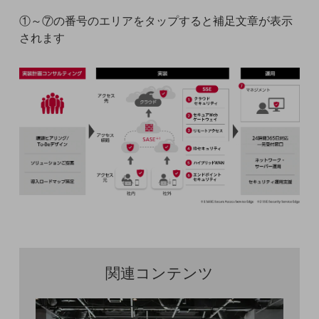
職場環境整備
①～⑦の番号のエリアをタップすると補足文章が表示
地域共創・地方創生
されます
セキュリティ対策
遠隔監視
顧客体験（CX）改善
自動化・省電化
人材不足解消
業種・業態で探す
業種・業態で探すTOP
自治体
一次産業
関連コンテンツ
医療・介護
観光