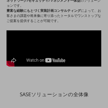
ネットワーク/セキュリティ/マネジメント一体型
のソリューシ
5G
ョンです。
豊富な経験にもとづく実装計画コンサルティング
によって、お
IoT
客さまの課題や将来像に寄り添ったトータルでワンストップな
ご提案を提供することが可能です。
AI
データ利活用
運用管理
業務支援・マーケティング
災害対策・BCP
課題・ニーズで探す
課題・ニーズで探すTOP
コミュニケーション・情報共有
マーケティング
SASEソリューションの全体像
業務効率化
災害対策