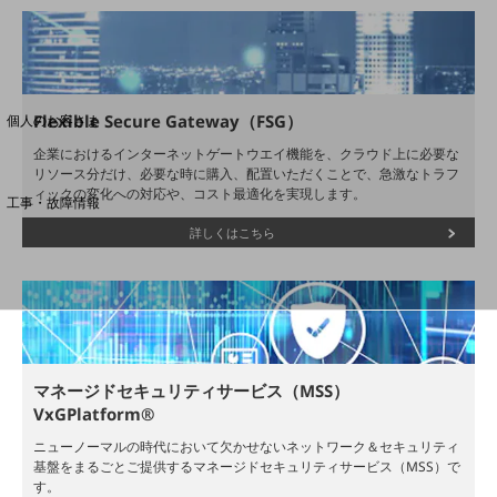
料金分析(ご利用料金管理サービス)
Web明細(My docomo)
Flexible Secure Gateway（FSG）
個人のお客さま
NTTドコモ
企業におけるインターネットゲートウエイ機能を、クラウド上に必要な
リソース分だけ、必要な時に購入、配置いただくことで、急激なトラフ
OCNなど
ィックの変化への対応や、コスト最適化を実現します。
工事・故障情報
お客さまサポートサイト
詳しくはこちら
SDPFナレッジセンター
NTTドコモ 通信障害情報
マネージドセキュリティサービス（MSS）
VxGPlatform®
ニューノーマルの時代において欠かせないネットワーク＆セキュリティ
基盤をまるごとご提供するマネージドセキュリティサービス（MSS）で
す。