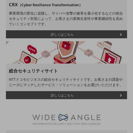
グループ会社
CRX
（Cyber Resilience Transformation）
会社案内パンフレット
事業環境の変化に追随し、サイバー攻撃の被害を最小化するなどの統合
ニュースルーム
セキュリティ対策によって、お客さまの業務生産性や事業継続性を高め
ていくコンセプトです。
ニュースルームTOP
詳しくはこちら
ニュースリリース
地域からの発表
重要なお知らせ
お知らせ
総合セキュリティサイト
NTTドコモビジネスの総合セキュリティサイトです。お客さまの課題や
社外からの評価実績
ニーズにマッチしたサービス・ソリューションをお選びいただけます。
サステナビリティ
サステナビリティTOP
詳しくはこちら
NTTドコモビジネスグループのサステナビリティ
サステナビリティ基本方針
サステナビリティレポート