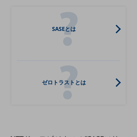
通信モジュール製品
衛星携帯電話
SASEとは
IOT完了済みメーカーブランド製品
料金
料金TOP
ドコモBiz データ無制限 ドコモ MAX ドコモ mini ドコモBiz かけ放題
ケータイプラン
5Gデータプラス
ゼロトラストとは
データプラス
IoT向け回線料金
home5Gプラン
モバイルサービス
端末の一元管理