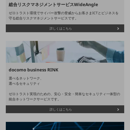
ダイバーシティ
総合リスクマネジメントサービスWideAngle
経営情報
ゼロトラスト環境でサイバー攻撃の脅威からお客さまICTとビジネスを
経営情報TOP
守る総合リスクマネジメントサービスです。
業績
詳しくはこちら
決算公告
電子公告
基礎的電気通信役務損益明細表
採用情報
docomo business RINK
採用情報TOP
選べるネットワーク、
新卒採用
選べるセキュリティ
経験者採用
ゼロトラスト実現のための、安心・安全・簡単なセキュリティ一体型の
統合ネットワークサービスです。
障がい者採用
詳しくはこちら
人材育成制度
広告・協賛
広告