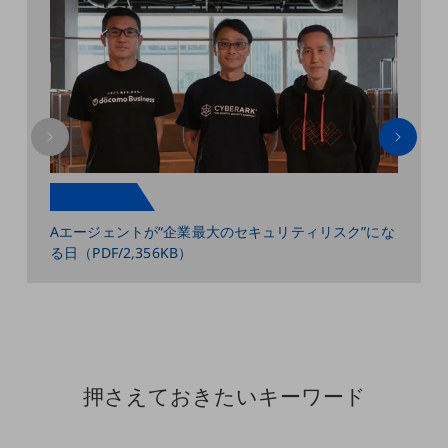
教育
モビリティ
製造・建設業
小売業
キーワードで探す
モバイルTOP
セミナー記事
解
法人向けスマホ・携帯に関する、
おすすめの機種、料金やサービスをご紹介
Aエージェントが“企業最大のセキュリティリスク”にな
生成
製品
る日（PDF/2,356KB）
ンサ
製品TOP
ビジネス向けスマートフォン
タフネススマートフォン
データ通信製品
押さえておきたいキーワード
ドコモケータイ
5G対応ホームルーター