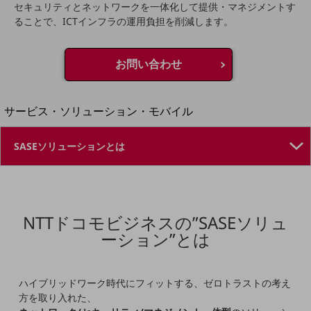
地域経済のさらなる活性化に取り組みます
セキュリティとネットワークを一体化して提供・マネジメントす
自治体・地域社会との共創
ることで、ICTインフラの運用負担を削減します。
LGPF(Local Government Platform)
お問い合わせ
別ウィンドウで開きます
サービス・ソリューション・モバイル
サービス・ソリューションTOP
DXに関する課題を解決する
サービス・ソリューションをご紹介
カテゴリーで探す
カテゴリーで探すTOP
NTTドコモビジネスの”SASEソリュ
ネットワーク・モバイル
ーション”とは
クラウド・データセンター
電話・映像コミュニケーション
ハイブリッドワーク時代にフィットする、ゼロトラストの考え
セキュリティ
方を取り入れた、