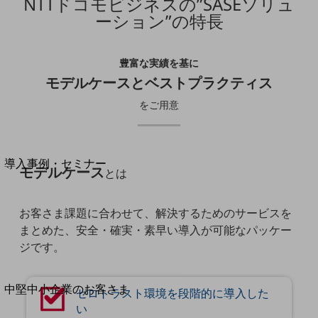
NTTドコモビジネスの”SASEソリュ
セキュリティ
ーション”の特長
運用保守・故障紛失サポート
回線・ネットワーク
豊富な実績を基に
お手続き
モデルケースとベストプラクティス
をご用意
別ウィンドウで開きます
サービスをご利用中のお客さま
導入事例・セミナー
モデルケース
とは
導入事例TOP
最新の導入事例や注目の導入事例をご紹介します
お客さま課題に合わせて、解決するためのサービスを
セミナー
まとめた、安全・確実・素早い導入が可能なパッケー
開催・出展する各種セミナー、イベント情報をご紹介します
ジです。
別ウィンドウで開きます
中堅中小企業のお客さま
ゼロトラスト環境を段階的に導入した
NTTドコモビジネスウォッチ
い