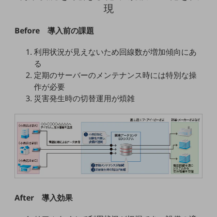
ビジネスお役立ち情報
現
旬な話題やお役立ち資料などDXの課題を
解決するヒントをお届けする記事サイト
Before 導入前の課題
新着記事
お役立ち資料ダウンロード
利用状況が見えないため回線数が増加傾向にあ
トレンド記事特集
る
IT用語集
中堅中小企業向け
定期のサーバーのメンテナンス時には特別な操
サービス・ソリューション
作が必要
災害発生時の切替運用が煩雑
課題やニーズに合ったサービスをご紹介し、
中堅中小企業のビジネスをサポート！
お悩みから見つける
お悩みから見つけるTOP
ネットワーク
モバイル・音声
バックオフィス
After 導入効果
リモート・ハイブリッドワーク