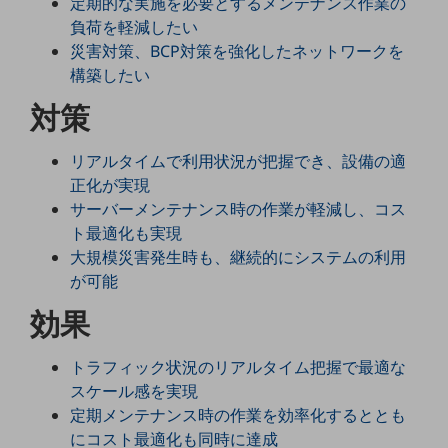
定期的な実施を必要とするメンテナンス作業の
5G
負荷を軽減したい
災害対策、BCP対策を強化したネットワークを
IoT
構築したい
AI
対策
データ利活用
リアルタイムで利用状況が把握でき、設備の適
運用管理
正化が実現
業務支援・マーケティング
サーバーメンテナンス時の作業が軽減し、コス
ト最適化も実現
災害対策・BCP
大規模災害発生時も、継続的にシステムの利用
課題・ニーズで探す
課題・ニーズで探すTOP
が可能
効果
コミュニケーション・情報共有
マーケティング
トラフィック状況のリアルタイム把握で最適な
業務効率化
スケール感を実現
定期メンテナンス時の作業を効率化するととも
災害対策
にコスト最適化も同時に達成