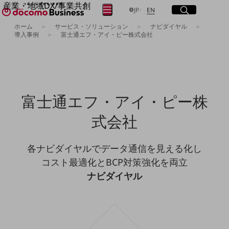
産業・地域DX/事業共創
サイト内検索
開く
日本語
English
メニュー
開く
JP
EN
OPEN HUB for Plural Futures
ホーム
サービス・ソリューション
ナビダイヤル
自律・分散・協調型社会の実現を目指し、
導入事例
富士通エフ・アイ・ピー株式会社
フリーワードを入力して探す
「社会可能性」を探究・実装する事業共創エコシステムです。
OPEN HUB for Plural Futuresとは
イベント/ウェビナー
検索する
記事コンテンツ
プレイヤー(カタリスト/パートナー企業)
事例
富士通エフ・アイ・ピー株
Smart World
フリーワードでNTTドコモビジネスの
取り組みを検索
式会社
産業・地域DXプラットフォーマーとして
企業と地域が持続成長する社会を目指します
Smart City
各ナビダイヤルでデータ通信を見える化し
Smart Education
Smart Healthcare
コスト最適化とBCP対策強化を両立
Smart Industry
ナビダイヤル
Smart Mobility
Smart Worksite
生成AI(Generative AI)
地域の取り組み
地域社会を支える皆さまと地域課題の解決や