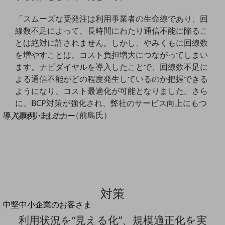
セキュリティ
「スムーズな受発注は利用事業者の生命線であり、回
運用保守・故障紛失サポート
線数不足によって、長時間にわたり通信不能に陥るこ
回線・ネットワーク
とは絶対に許されません。しかし、やみくもに回線数
お手続き
を増やすことは、コスト負担増大につながってしまい
ます。ナビダイヤルを導入したことで、回線数不足に
よる通信不能がどの程度発生しているのか把握できる
ようになり、コスト最適化が可能となりました。さら
に、BCP対策が強化され、弊社のサービス向上にもつ
別ウィンドウで開きます
サービスをご利用中のお客さま
ながりました」（前島氏）
導入事例・セミナー
導入事例TOP
最新の導入事例や注目の導入事例をご紹介します
セミナー
開催・出展する各種セミナー、イベント情報をご紹介します
対策
別ウィンドウで開きます
中堅中小企業のお客さま
NTTドコモビジネスウォッチ
利用状況を“見える化”、規模適正化を実