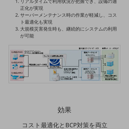
リアルタイムで利用状況が把握でき、設備の適
セキュリティ
正化が実現
その他のお悩みはこちら
サーバーメンテナンス時の作業が軽減し、コス
業界から見つける
ト最適化も実現
業界から見つけるTOP
大規模災害発生時も、継続的にシステムの利用
が可能
製造業
小売・卸売業
運輸業
建設業
地域産業
その他の業界はこちら
ゲーム感覚で見つける
ビジネスお悩み診断
NTTドコモビジネス
効果
オンラインショップ
モバイル・ICTサービスをオンラインで
コスト最適化とBCP対策を両立
相談・申し込みができるバーチャルショップ