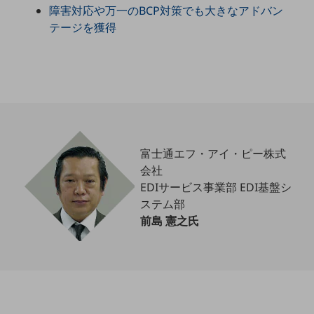
障害対応や万一のBCP対策でも大きなアドバン
職場環境整備
テージを獲得
地域共創・地方創生
セキュリティ対策
遠隔監視
顧客体験（CX）改善
自動化・省電化
富士通エフ・アイ・ピー株式
人材不足解消
会社
業種・業態で探す
EDIサービス事業部 EDI基盤シ
業種・業態で探すTOP
ステム部
前島 憲之氏
自治体
一次産業
医療・介護
観光