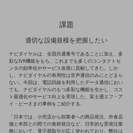
教育
モビリティ
課題
製造・建設業
小売業
適切な設備規模を把握したい
キーワードで探す
モバイルTOP
ナビダイヤルは、全国共通番号であることに加え、多
法人向けスマホ・携帯に関する、
彩なIVR機能をもち、これまでも多くのコンタクトセ
おすすめの機種、料金やサービスをご紹介
ンタの効率化やサービス改善に貢献してきた。しか
製品
し、ナビダイヤルの有用性は音声通信のみにとどまら
製品TOP
ない。今回は、電話回線を利用したデータ通信におい
ビジネス向けスマートフォン
ても、ナビダイヤルのもつ多彩な機能を生かし、コス
ト最適化やサービス向上を実現した、富士通エフ・ア
タフネススマートフォン
イ・ピーさまの事例をご紹介する。
データ通信製品
「日本では、小売店から卸業者への商品発注、外食店
ドコモケータイ
舗と本部との間での食材発注など、日常的な受発注業
務において、電子商取引が広く使われており、弊社は
5G対応ホームルーター