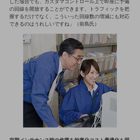
した場合でも、カスタマコントロール上で即座に予備
グループ会社
の回線を開放することができます。トラフィックを把
会社案内パンフレット
握するだけでなく、こういった回線数の増減にも対応
ニュースルーム
できるのはうれしいですね」（前島氏）
ニュースルームTOP
ニュースリリース
地域からの発表
重要なお知らせ
お知らせ
社外からの評価実績
サステナビリティ
サステナビリティTOP
NTTドコモビジネスグループのサステナビリティ
サステナビリティ基本方針
サステナビリティレポート
定期メンテナンス時の作業を効率化コスト最適化も同