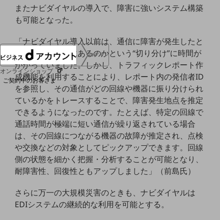
またナビダイヤルの導入で、障害に強いシステム構築
協賛
NTTドコモグループ
も可能となった。
「ナビダイヤル導入以前は、通信に障害が発生したと
き、問題がどこにあるのかという“切り分け”に時間が
ログイン
かかっていました。しかし、トラフィックレポート作
オンラインショップ
成機能を利用することにより、レポート内の発信者ID
ご契約中のお客さま
を参照し、その通信がどの回線や機器に振り分けられ
ているかをトレースすることで、障害発生地点を推定
サービス別サポート情報
できるようになったのです。たとえば、特定の回線で
通話時間が極端に短い通信が繰り返されている場合
は、その回線につながる機器の故障が推定され、点検
や交換などの対象としてピックアップできます。回線
ご契約中サービスの一元管理
側の状態を細かく把握・分析することが可能となり、
耐障害性、回復性ともアップしました」（前島氏）
さらに万一の大規模災害のときも、ナビダイヤルは
Web明細(ビリングステーション)
EDIシステムの継続的な利用を可能とする。