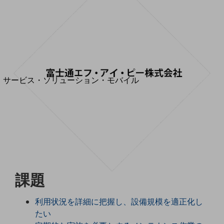
地域経済のさらなる活性化に取り組みます
自治体・地域社会との共創
LGPF(Local Government Platform)
別ウィンドウで開きます
サービス・ソリューション・モバイル
サービス・ソリューションTOP
DXに関する課題を解決する
サービス・ソリューションをご紹介
カテゴリーで探す
カテゴリーで探すTOP
ネットワーク・モバイル
課題
クラウド・データセンター
電話・映像コミュニケーション
利用状況を詳細に把握し、設備規模を適正化し
セキュリティ
たい