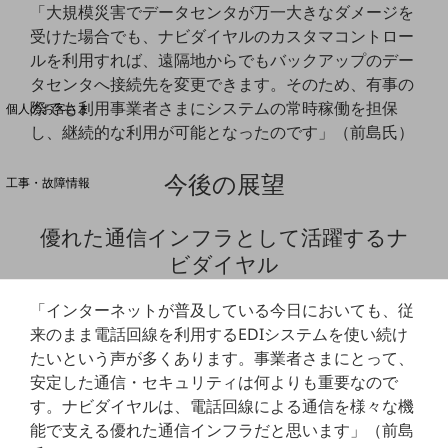
「大規模災害でデータセンタが万一大きなダメージを
受けた場合でも、ナビダイヤルのカスタマコントロー
料金分析(ご利用料金管理サービス)
ルを利用すれば、遠隔地からでもバックアップのデー
タセンタへ接続先を変更できます。そのため、有事の
Web明細(My docomo)
際でも利用事業者さまにシステムの常時稼働を担保
個人のお客さま
NTTドコモ
し、継続的な利用が可能となったのです」（前島氏）
OCNなど
今後の展望
工事・故障情報
お客さまサポートサイト
優れた通信インフラとして活躍するナ
SDPFナレッジセンター
ビダイヤル
NTTドコモ 通信障害情報
「インターネットが普及している今日においても、従
来のまま電話回線を利用するEDIシステムを使い続け
たいという声が多くあります。事業者さまにとって、
安定した通信・セキュリティは何よりも重要なので
す。ナビダイヤルは、電話回線による通信を様々な機
能で支える優れた通信インフラだと思います」（前島