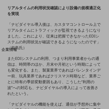
法人向けモバイルトップ
リアルタイムの利用状況確認により設備の規模適正化
はじめての方へ
サービス・商品を探す
を実現
新規会員登録/ログインはこちら
100回線以上のお問い合わせ・お見積りはこちら
「ナビダイヤル導入後は、カスタマコントロール上で
リアルタイムにトラフィックが監視できるようになり
ました。これにより、従来は把握できなかったEDIシ
ステムの利用状況が確認できるようになったのです」
（前島氏）
別ウィンドウで開きます
企業情報
企業情報TOP
またEDIシステムの利用、つまり利用事業者からの通
会社案内
信は、時間帯のほか、月末や月初という時期によって
会社案内TOP
も変化する。また、製菓業界であればバレンタインデ
組織
ー前、玩具業界であればクリスマス時期など、業界ご
とに特有の季節変動要因もあり、こうした“利用の
沿革
波”への対応も、ナビダイヤルの導入によって改善さ
社長からのご挨拶
れたという。
事業拠点
「ナビダイヤルの機能を使えば、通信が予想外に集中