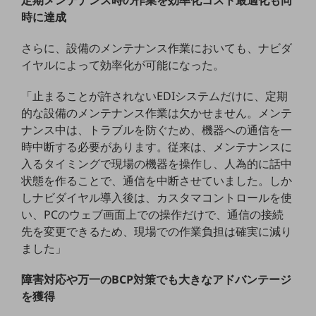
ダイバーシティ
時に達成
経営情報
経営情報TOP
さらに、設備のメンテナンス作業においても、ナビダ
業績
イヤルによって効率化が可能になった。
決算公告
「止まることが許されないEDIシステムだけに、定期
的な設備のメンテナンス作業は欠かせません。メンテ
電子公告
ナンス中は、トラブルを防ぐため、機器への通信を一
基礎的電気通信役務損益明細表
時中断する必要があります。従来は、メンテナンスに
採用情報
入るタイミングで現場の機器を操作し、人為的に話中
採用情報TOP
状態を作ることで、通信を中断させていました。しか
新卒採用
しナビダイヤル導入後は、カスタマコントロールを使
い、PCのウェブ画面上での操作だけで、通信の接続
経験者採用
先を変更できるため、現場での作業負担は確実に減り
ました」
障がい者採用
人材育成制度
障害対応や万一のBCP対策でも大きなアドバンテージ
広告・協賛
を獲得
広告