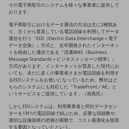
その電子商取引のシステムを様々な事業者に提供して
通信モジュール製品
おります。
衛星携帯電話
電子商取引におけるデータ通信の方法は主に2種類あ
り、古くから普及している電話回線を利用してデータ
IOT完了済みメーカーブランド製品
料金
通信を行う『EDI（Electric Data Interchange＝電子
料金TOP
データ交換）』方式と、近年開発されたインターネッ
トを経由した通信である『流通BMS（Business
ドコモBiz データ無制限 ドコモ MAX ドコモ mini ドコモBiz かけ放題
Message Standards＝ビジネスメッセージ標準）』
ケータイプラン
方式があります。インターネットが普及した現代にお
いても、未だに多くの事業者さまが電話回線を利用す
5Gデータプラス
るEDIシステムをお使いになっているため、弊社はど
データプラス
ちらのシステムにも対応した『TradeFront／AE』と
いうサービスをご提供しています」（前島氏）
IoT向け回線料金
しかしEDIシステムは、利用事業者と同社データセン
home5Gプラン
モバイルサービス
ターを1対1の電話回線で結ぶため、必要な回線数や、
端末の一元管理
適切な設備規模の把握が困難で、コスト最適化を阻害
する要因となっていたという。