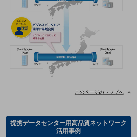
ビジネスお役立ち情報
旬な話題やお役立ち資料などDXの課題を
解決するヒントをお届けする記事サイト
新着記事
お役立ち資料ダウンロード
トレンド記事特集
IT用語集
中堅中小企業向け
サービス・ソリューション
課題やニーズに合ったサービスをご紹介し、
中堅中小企業のビジネスをサポート！
お悩みから見つける
お悩みから見つけるTOP
このページのトップへ
ネットワーク
モバイル・音声
バックオフィス
提携データセンター用高品質ネットワーク
リモート・ハイブリッドワーク
活用事例