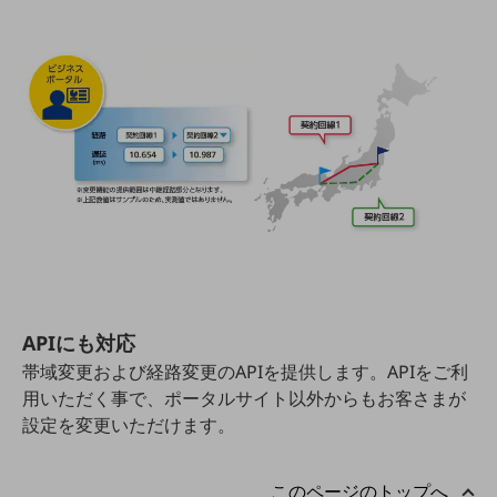
職場環境整備
地域共創・地方創生
セキュリティ対策
遠隔監視
顧客体験（CX）改善
自動化・省電化
人材不足解消
業種・業態で探す
業種・業態で探すTOP
APIにも対応
自治体
帯域変更および経路変更のAPIを提供します。APIをご利
一次産業
用いただく事で、ポータルサイト以外からもお客さまが
設定を変更いただけます。
医療・介護
観光
このページのトップへ