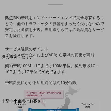
セキュリティ
運用保守・故障紛失サポート
拠点間の帯域をエンド・ツー・エンドで完全専有するこ
回線・ネットワーク
とで、他のトラフィックの影響をまったく受けないので
お手続き
安定した通信を実現。専用線ならではの高品質なサービ
スを提供します。
サービス選択のポイント
別ウィンドウで開きます
サービスをご利用中のお客さま
ビジネスポータルおよびAPIから帯域の変更が可能
導入事例・セミナー
導入事例TOP
契約帯域100M～1Gまでは100M単位。契約帯域1G～
10Gまでは1G単位で変更できます。
最新の導入事例や注目の導入事例をご紹介します
セミナー
帯域変更にかかる所用時間は約10分程度
開催・出展する各種セミナー、イベント情報をご紹介します
別ウィンドウで開きます
中堅中小企業のお客さま
NTTドコモビジネスウォッチ