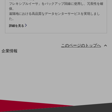
フレキシブルイーサ」をバックアップ回線に使用し、冗長性を確
法人向けモバイルトップ
はじめての方へ
保。
サービス・商品を探す
遠隔地における高品質なデータセンターサービスを実現しまし
新規会員登録/ログインはこちら
た。
100回線以上のお問い合わせ・お見積りはこちら
詳細を見る
このページのトップへ
別ウィンドウで開きます
企業情報
企業情報TOP
会社案内
会社案内TOP
組織
沿革
社長からのご挨拶
事業拠点