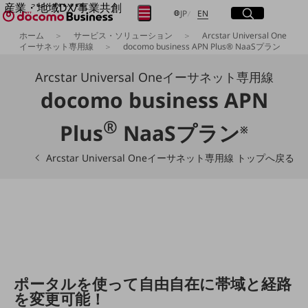
産業・地域DX/事業共創
サイト内検索
開く
日本語
English
メニュー
開く
JP
EN
OPEN HUB for Plural Futures
ホーム
サービス・ソリューション
Arcstar Universal One
自律・分散・協調型社会の実現を目指し、
イーサネット専用線
docomo business APN Plus® NaaSプラン
フリーワードを入力して探す
「社会可能性」を探究・実装する事業共創エコシステムです。
OPEN HUB for Plural Futuresとは
Arcstar Universal Oneイーサネット専用線
イベント/ウェビナー
docomo business APN
検索する
記事コンテンツ
プレイヤー(カタリスト/パートナー企業)
®
事例
Plus
NaaSプラン
※
Smart World
フリーワードでNTTドコモビジネスの
取り組みを検索
Arcstar Universal Oneイーサネット専用線 トップへ戻る
産業・地域DXプラットフォーマーとして
企業と地域が持続成長する社会を目指します
Smart City
Smart Education
Smart Healthcare
Smart Industry
Smart Mobility
Smart Worksite
生成AI(Generative AI)
地域の取り組み
ポータルを使って自由自在に帯域と経路
を変更可能！
地域社会を支える皆さまと地域課題の解決や