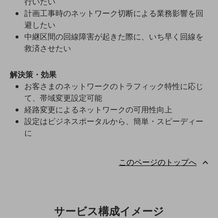
行いたい
計画工事時のネットワーク切断による業務影響を回
通信モジュール製品
避したい
衛星携帯電話
中継区間の回線障害が起きた際に、いち早く回線を
救済させたい
IOT完了済みメーカーブランド製品
料金
料金TOP
解決策・効果
お客さまのネットワークのトラフィック特性に応じ
ドコモBiz データ無制限 ドコモ MAX ドコモ mini ドコモBiz かけ放題
て、帯域変更設定可能
ケータイプラン
経路変更によるネットワークの可用性向上
設定はビジネスポータルから、簡単・スピーディー
5Gデータプラス
に
データプラス
このページのトップへ
IoT向け回線料金
home5Gプラン
モバイルサービス
端末の一元管理
サービス構成イメージ