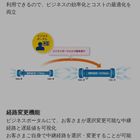
利用できるので、ビジネスの効率化とコストの最適化を
5G
両立
IoT
AI
データ利活用
運用管理
業務支援・マーケティング
災害対策・BCP
課題・ニーズで探す
課題・ニーズで探すTOP
コミュニケーション・情報共有
マーケティング
経路変更機能
ビジネスポータルにて、お客さまが選択変更可能な中継
業務効率化
経路と遅延値を可視化
災害対策
お客さまご自身で中継経路を選択・変更することが可能