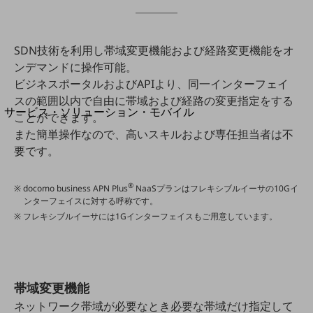
地域経済のさらなる活性化に取り組みます
自治体・地域社会との共創
LGPF(Local Government Platform)
SDN技術を利用し帯域変更機能および経路変更機能をオ
ンデマンドに操作可能。
別ウィンドウで開きます
ビジネスポータルおよびAPIより、同一インターフェイ
スの範囲以内で自由に帯域および経路の変更指定をする
サービス・ソリューション・モバイル
ことができます。
サービス・ソリューションTOP
また簡単操作なので、高いスキルおよび専任担当者は不
要です。
DXに関する課題を解決する
サービス・ソリューションをご紹介
カテゴリーで探す
®
※ docomo business APN Plus
NaaSプランはフレキシブルイーサの10Gイ
カテゴリーで探すTOP
ンターフェイスに対する呼称です。
※ フレキシブルイーサには1Gインターフェイスもご用意しています。
ネットワーク・モバイル
クラウド・データセンター
電話・映像コミュニケーション
帯域変更機能
セキュリティ
ネットワーク帯域が必要なとき必要な帯域だけ指定して