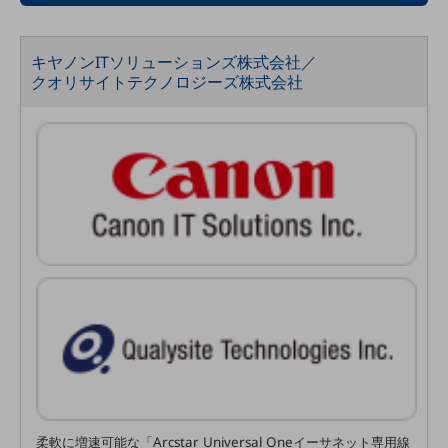
セキュリティ
その他のお悩みはこちら
キヤノンITソリューションズ株式会社／
業界から見つける
クオリサイトテクノロジーズ株式会社
業界から見つけるTOP
製造業
小売・卸売業
運輸業
建設業
地域産業
その他の業界はこちら
ゲーム感覚で見つける
ビジネスお悩み診断
NTTドコモビジネス
オンラインショップ
モバイル・ICTサービスをオンラインで
柔軟に増速可能な「Arcstar Universal Oneイーサネット専用線
相談・申し込みができるバーチャルショップ