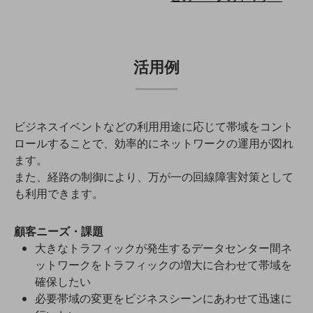
教育
モビリティ
製造・建設業
活用例
小売業
キーワードで探す
モバイルTOP
ビジネスイベントなどの利用用途に応じて帯域をコント
法人向けスマホ・携帯に関する、
ロールすることで、効率的にネットワークの運用が図れ
おすすめの機種、料金やサービスをご紹介
ます。
製品
また、経路の制御により、万が一の回線障害対策として
製品TOP
も利用できます。
ビジネス向けスマートフォン
顧客ニーズ・課題
タフネススマートフォン
大きなトラフィックが発生するデータセンター間ネ
データ通信製品
ットワークをトラフィックの増大に合わせて帯域を
確保したい
ドコモケータイ
必要帯域の変更をビジネスシーンにあわせて迅速に
5G対応ホームルーター