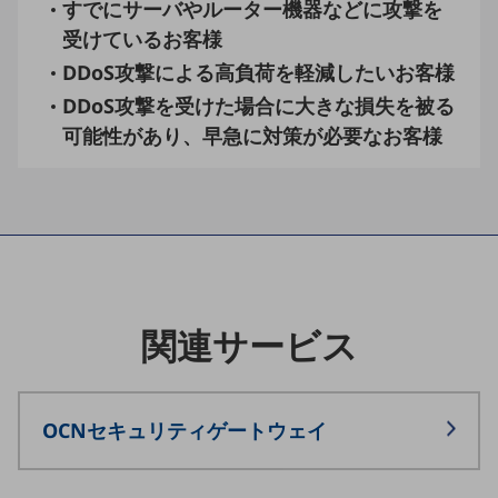
すでにサーバやルーター機器などに攻撃を
ダイバーシティ
経営情報
受けているお客様
経営情報TOP
DDoS攻撃による高負荷を軽減したいお客様
業績
DDoS攻撃を受けた場合に大きな損失を被る
可能性があり、早急に対策が必要なお客様
決算公告
電子公告
基礎的電気通信役務損益明細表
採用情報
採用情報TOP
新卒採用
関連サービス
経験者採用
障がい者採用
OCNセキュリティゲートウェイ
人材育成制度
広告・協賛
広告