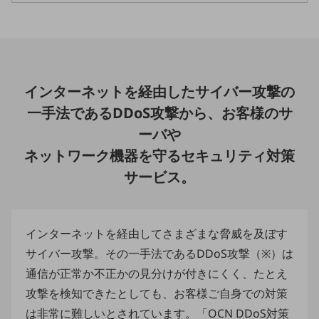
職場環境整備
地域共創・地方創生
セキュリティ対策
インターネットを経由したサイバー攻撃の
遠隔監視
一手法であるDDoS攻撃から、お客様のサ
顧客体験（CX）改善
ーバや
自動化・省電化
ネットワーク機器を守るセキュリティ対策
人材不足解消
サービス。
業種・業態で探す
業種・業態で探すTOP
自治体
インターネットを経由してさまざまな脅威を及ぼす
一次産業
サイバー攻撃。その一手法であるDDoS攻撃（※）は
通信が正常か不正かの見分けが付きにくく、たとえ
医療・介護
攻撃を検知できたとしても、お客様ご自身での対策
観光
は非常に難しいとされています。「OCN DDoS対策