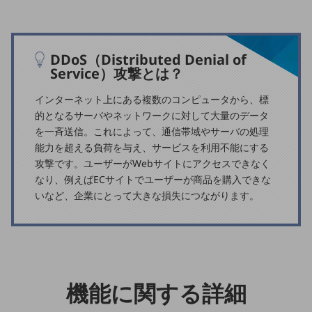
通信モジュール製品
衛星携帯電話
DDoS（Distributed Denial of
Service）攻撃とは？
IOT完了済みメーカーブランド製品
料金
インターネット上にある複数のコンピュータから、標
料金TOP
的となるサーバやネットワークに対して大量のデータ
ドコモBiz データ無制限 ドコモ MAX ドコモ mini ドコモBiz かけ放題
を一斉送信。これによって、通信帯域やサーバの処理
能力を超える負荷を与え、サービスを利用不能にする
ケータイプラン
攻撃です。ユーザーがWebサイトにアクセスできなく
なり、例えばECサイトでユーザーが商品を購入できな
5Gデータプラス
いなど、企業にとって大きな損失につながります。
データプラス
IoT向け回線料金
home5Gプラン
モバイルサービス
機能に関する詳細
端末の一元管理