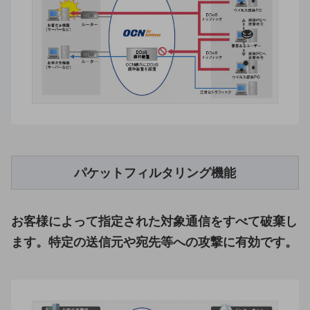
ビジネスお役立ち情報
旬な話題やお役立ち資料などDXの課題を
解決するヒントをお届けする記事サイト
新着記事
お役立ち資料ダウンロード
トレンド記事特集
IT用語集
中堅中小企業向け
サービス・ソリューション
課題やニーズに合ったサービスをご紹介し、
中堅中小企業のビジネスをサポート！
パケットフィルタリング機能
お悩みから見つける
お悩みから見つけるTOP
ネットワーク
お客様によって指定された対象通信をすべて破棄し
モバイル・音声
ます。特定の送信元や宛先等への攻撃に有効です。
バックオフィス
リモート・ハイブリッドワーク