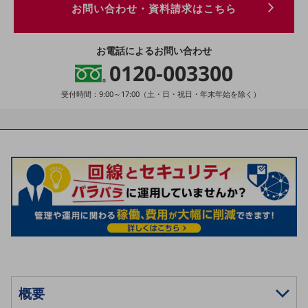
お問い合わせ・資料請求はこちら
5G
IoT
お電話によるお問い合わせ
AI
0120-003300
データ利活用
受付時間：9:00～17:00
（土・日・祝日・年末年始を除く）
運用管理
業務支援・マーケティング
災害対策・BCP
課題・ニーズで探す
課題・ニーズで探すTOP
コミュニケーション・情報共有
マーケティング
業務効率化
災害対策