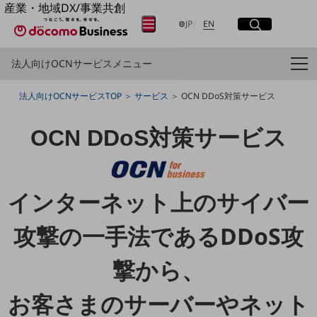
産業・地域DX/事業共創
サイト内検索
開く
OPEN HUB for Plural Futures
日本語
English
メニュー
開く
JP
EN
自律・分散・協調型社会の実現を目指し、
「社会可能性」を探究・実装する事業共創エコシステムです。
法人向けOCNサービスメニュー
OPEN HUB for Plural Futuresとは
フリーワードを入力して探す
イベント/ウェビナー
法人向けOCNサービスTOP
サービス
OCN DDoS対策サービス
記事コンテンツ
プレイヤー(カタリスト/パートナー企業)
検索する
事例
OCN DDoS対策サービス
Smart World
産業・地域DXプラットフォーマーとして
フリーワードでNTTドコモビジネスの
取り組みを検索
企業と地域が持続成長する社会を目指します
Smart City
インターネット上のサイバー
Smart Education
Smart Healthcare
攻撃の一手法であるDDoS攻
Smart Industry
Smart Mobility
Smart Worksite
撃から、
生成AI(Generative AI)
地域の取り組み
お客さまのサーバーやネット
地域社会を支える皆さまと地域課題の解決や