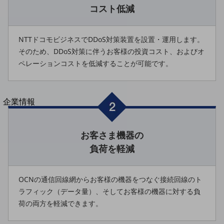
コスト低減
法人向けモバイルトップ
はじめての方へ
サービス・商品を探す
新規会員登録/ログインはこちら
NTTドコモビジネスでDDoS対策装置を設置・運用します。
100回線以上のお問い合わせ・お見積りはこちら
そのため、DDoS対策に伴うお客様の投資コスト、およびオ
ペレーションコストを低減することが可能です。
別ウィンドウで開きます
企業情報
企業情報TOP
会社案内
お客さま機器の
会社案内TOP
負荷を軽減
組織
沿革
OCNの通信回線網からお客様の機器をつなぐ接続回線のト
社長からのご挨拶
ラフィック（データ量）、そしてお客様の機器に対する負
荷の両方を軽減できます。
事業拠点