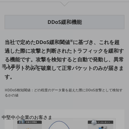
セキュリティ
運用保守・故障紛失サポート
DDoS緩和機能
回線・ネットワーク
お手続き
※
当社で定めたDDoS緩和閾値
に基づき、これを超
過した際に攻撃と判断されたトラフィックを緩和す
る機能です。攻撃を検知すると自動で発動し、異常
別ウィンドウで開きます
サービスをご利用中のお客さま
導入事例・セミナー
パケットのみを破棄して正常パケットのみが届きま
導入事例TOP
す。
最新の導入事例や注目の導入事例をご紹介します
セミナー
※DDoS検知閾値：どの程度のデータ量を超えた際にDDoS攻撃として検知す
るかの値
開催・出展する各種セミナー、イベント情報をご紹介します
別ウィンドウで開きます
中堅中小企業のお客さま
NTTドコモビジネスウォッチ