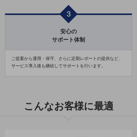
グループ会社
会社案内パンフレット
ニュースルーム
ニュースルームTOP
安心の
ニュースリリース
サポート体制
地域からの発表
ご提案から運用・保守、さらに定期レポートの提供など、
重要なお知らせ
サービス導入後も継続してサポートを行います。
お知らせ
社外からの評価実績
サステナビリティ
サステナビリティTOP
こんなお客様に最適
NTTドコモビジネスグループのサステナビリティ
サステナビリティ基本方針
サステナビリティレポート