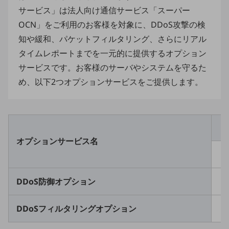
教育
サービス」は法人向け通信サービス「スーパー
OCN」をご利用のお客様を対象に、DDoS攻撃の検
モビリティ
知や緩和、パケットフィルタリング、さらにリアル
製造・建設業
タイムレポートまでを一元的に提供するオプション
小売業
サービスです。お客様のサーバやシステムを守るた
キーワードで探す
め、以下2つオプションサービスをご提供します。
モバイルTOP
法人向けスマホ・携帯に関する、
おすすめの機種、料金やサービスをご紹介
製品
製品TOP
オプションサービス名
ビジネス向けスマートフォン
タフネススマートフォン
DDoS防御オプション
データ通信製品
DDoSフィルタリングオプション
ドコモケータイ
5G対応ホームルーター