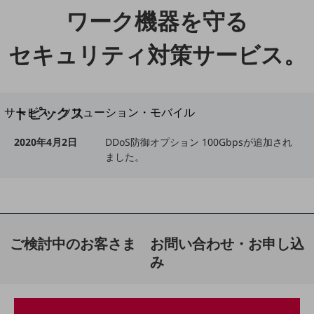
地域経済のさらなる活性化に取り組みます
ワーク機器を守る
自治体・地域社会との共創
LGPF(Local Government Platform)
セキュリティ対策サービス。
別ウィンドウで開きます
トピックス
サービス・ソリューション・モバイル
サービス・ソリューションTOP
2020年4月2日
DDoS防御オプション 100Gbpsが追加され
DXに関する課題を解決する
ました。
サービス・ソリューションをご紹介
カテゴリーで探す
カテゴリーで探すTOP
ネットワーク・モバイル
ご検討中のお客さま お問い合わせ・お申し込
クラウド・データセンター
み
電話・映像コミュニケーション
セキュリティ