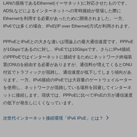
グループ会社
LANの規格であるEthernet(イーサネット)に対応させたものです。
ADSLなどによるインターネットへの常時接続が登場した際に
会社案内パンフレット
Ethernetを利用する必要があったために開発されました。一方、
ニュースルーム
ニュースルームTOP
IPv6では多くの場合、IPoE(IP over Ethernet)方式が利用されます。
ニュースリリース
PPPoEとIPoEとの大きな違いは理論上の最大通信速度です。PPPoE
地域からの発表
が1Gbpsであるのに対し、IPoEでは10Gbpsです。さらにIPv4接続
のPPPoEではインターネットに接続するためにネットワーク終端装
重要なお知らせ
置(ONU)を経由する必要がありますが、通信料が増えてくるとONU
お知らせ
付近でトラフィックが混雑し、通信速度が低下してしまう傾向があ
ります。一方、IPv6接続のIPoEでは大容量のゲートウェイルーター
社外からの評価実績
を使用し、ネットワークが混雑している場所を回避してインターネ
サステナビリティ
サステナビリティTOP
ットに接続します。現状では、PPPoEに比べてIPoEの方が通信速度
の低下が発生しにくくなっています。
NTTドコモビジネスグループのサステナビリティ
サステナビリティ基本方針
次世代インターネット接続環境「IPv6 IPoE」とは？
サステナビリティレポート