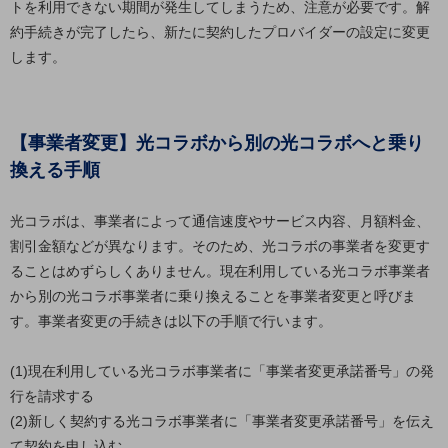
トを利用できない期間が発生してしまうため、注意が必要です。解
教育
約手続きが完了したら、新たに契約したプロバイダーの設定に変更
モビリティ
します。
製造・建設業
小売業
【事業者変更】光コラボから別の光コラボへと乗り
キーワードで探す
モバイルTOP
換える手順
法人向けスマホ・携帯に関する、
おすすめの機種、料金やサービスをご紹介
光コラボは、事業者によって通信速度やサービス内容、月額料金、
製品
割引金額などが異なります。そのため、光コラボの事業者を変更す
製品TOP
ることはめずらしくありません。現在利用している光コラボ事業者
から別の光コラボ事業者に乗り換えることを事業者変更と呼びま
ビジネス向けスマートフォン
す。事業者変更の手続きは以下の手順で行います。
タフネススマートフォン
データ通信製品
(1)現在利用している光コラボ事業者に「事業者変更承諾番号」の発
行を請求する
ドコモケータイ
(2)新しく契約する光コラボ事業者に「事業者変更承諾番号」を伝え
5G対応ホームルーター
て契約を申し込む