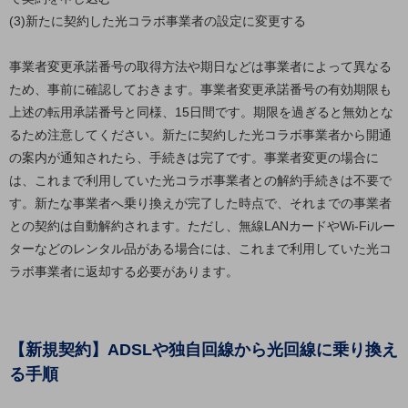
(3)新たに契約した光コラボ事業者の設定に変更する
通信モジュール製品
衛星携帯電話
事業者変更承諾番号の取得方法や期日などは事業者によって異なる
ため、事前に確認しておきます。事業者変更承諾番号の有効期限も
IOT完了済みメーカーブランド製品
上述の転用承諾番号と同様、15日間です。期限を過ぎると無効とな
料金
るため注意してください。新たに契約した光コラボ事業者から開通
料金TOP
の案内が通知されたら、手続きは完了です。事業者変更の場合に
ドコモBiz データ無制限 ドコモ MAX ドコモ mini ドコモBiz かけ放題
は、これまで利用していた光コラボ事業者との解約手続きは不要で
ケータイプラン
す。新たな事業者へ乗り換えが完了した時点で、それまでの事業者
との契約は自動解約されます。ただし、無線LANカードやWi-Fiルー
5Gデータプラス
ターなどのレンタル品がある場合には、これまで利用していた光コ
データプラス
ラボ事業者に返却する必要があります。
IoT向け回線料金
home5Gプラン
【新規契約】ADSLや独自回線から光回線に乗り換え
モバイルサービス
る手順
端末の一元管理