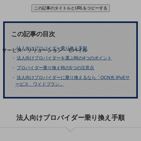
地域経済のさらなる活性化に取り組みます
この記事のタイトルとURLをコピーする
自治体・地域社会との共創
LGPF(Local Government Platform)
別ウィンドウで開きます
この記事の目次
・
法人向けプロバイダー乗り換え手順
サービス・ソリューション・モバイル
サービス・ソリューションTOP
・
法人向けプロバイダーを選ぶ時の4つのポイント
・
プロバイダー乗り換え時の5つの注意点
DXに関する課題を解決する
サービス・ソリューションをご紹介
・
法人向けプロバイダーに乗り換えるなら「OCN光 IPoEサ
カテゴリーで探す
ービス ワイドプラン」
カテゴリーで探すTOP
ネットワーク・モバイル
クラウド・データセンター
法人向けプロバイダー乗り換え手順
電話・映像コミュニケーション
セキュリティ