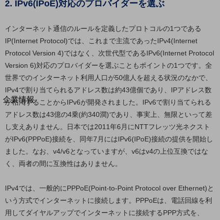
2. IPv6(IPoE)対応のプロバイダーを選ぶ
法人向けモバイルトップ
はじめての方へ
サービス・商品を探す
インターネット通信のルールを定義したプロトコルの1つである
新規会員登録/ログインはこちら
IP(Internet Protocol)では、これまで主流であったIPv4(Internet
100回線以上のお問い合わせ・お見積りはこちら
Protocol Version 4)ではなく、次世代型であるIPv6(Internet Protocol
Version 6)対応のプロバイダーを選ぶこともポイントの1つです。全
世界でのインターネット利用人口が50億人を超える状況のなかで、
IPv4で割り当てられるアドレス数は約43億個であり、IPアドレス数
別ウィンドウで開きます
企業情報
が枯渇することからIPv6が開発されました。IPv6で割り当てられる
企業情報TOP
アドレス数は43億の4乗(約340澗)であり、事実上、無限といって差
会社案内
し支えありません。日本では2011年6月にNTTフレッツ光ネクスト
会社案内TOP
がIPv6(PPPoE)接続を、同年7月にはIPv6(IPoE)接続の提供を開始し
組織
ました。なお、v4/v6となっていますが、v6はv4の上位互換ではな
く、両者の間に互換性はありません。
沿革
社長からのご挨拶
IPv4では、一般的にPPPoE(Point-to-Point Protocol over Ethernet)と
いう方式でインターネットに接続します。PPPoEは、電話回線を利
事業拠点
用してダイヤルアップでインターネットに接続するPPP方式を、