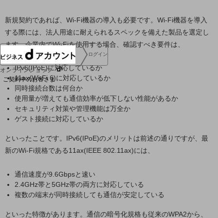
協賛
NTTドコモグループ
新規契約であれば、Wi-Fi機器の導入も必要です。Wi-Fi機器を導入
する際には、法人用途に耐えられるスペックを備えた製品を選定し
ます。企業内でWi-Fiを使用する場合、確認すべき要件は、
ログイン
IPv6(IPoE)に対応しているか
オンラインショップ
11ax(Wi-Fi 6)に対応しているか
ご契約中のお客さま
同時接続台数は何台か
使用量が増えても通信効率が低下しない性能があるか
サービス別サポート情報
セキュリティ対策や管理機能は万全か
ゲスト接続に対応しているか
といったことです。IPv6(IPoE)のメリットは前述の通りですが、最
新のWi-Fi規格である11ax(IEEE 802.11ax)には、
ご契約中サービスの一元管理
通信速度が9.6Gbpsと速い
2.4GHz帯と5GHz帯の両方に対応している
複数の端末が同時接続しても通信が安定している
Web明細(ビリングステーション)
といった特徴があります。通信の暗号化規格も従来のWPA2から、