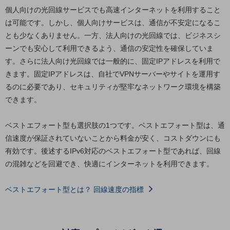
セキュリティ
個人向けの光回線サービスでも高速インターネットを利用すること
は可能です。しかし、個人向けサービスは、通信が不安定になるこ
その他のお悩みはこちら
業界から見つける
とも少なくありません。一方、法人向けの光回線では、ビジネスシ
業界から見つけるTOP
ーンでも安心して利用できるよう、通信の安定性を確保していま
す。さらに法人向け光回線では一般的に、固定IPアドレスを利用で
製造業
きます。固定IPアドレスは、自社でVPNサーバーやサイトを運用す
小売・卸売業
るのに必要であり、セキュリティが堅牢なネットワーク環境を構築
できます。
運輸業
建設業
ベストエフォート型も選択肢の1つです。ベストエフォート型は、通
信速度が保証されていないことから料金が安く、コストダウンにも
地域産業
有効です。後述するIPv6対応のベストエフォート型であれば、回線
その他の業界はこちら
の混雑などを回避でき、快適にインターネットを利用できます。
ゲーム感覚で見つける
ビジネスお悩み診断
NTTドコモビジネス
ベストエフォート型とは？ 回線速度の指標
オンラインショップ
モバイル・ICTサービスをオンラインで
相談・申し込みができるバーチャルショップ