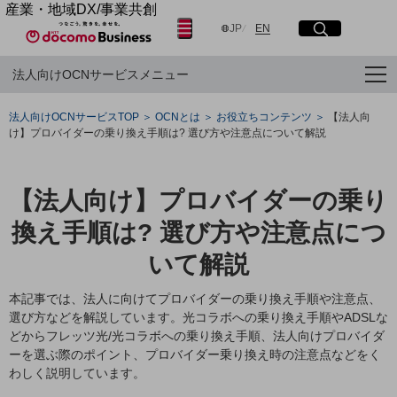
産業・地域DX/事業共創
日本語
English
OPEN HUB for Plural Futures
JP
EN
サイト内検索
開く
メニュー
開く
自律・分散・協調型社会の実現を目指し、
法人向けOCNサービスメニュー
「社会可能性」を探究・実装する事業共創エコシステムです。
OPEN HUB for Plural Futuresとは
フリーワードを入力して探す
イベント/ウェビナー
法人向けOCNサービスTOP
OCNとは
お役立ちコンテンツ
【法人向
記事コンテンツ
け】プロバイダーの乗り換え手順は? 選び方や注意点について解説
プレイヤー(カタリスト/パートナー企業)
検索する
事例
Smart World
【法人向け】プロバイダーの乗り
産業・地域DXプラットフォーマーとして
フリーワードでNTTドコモビジネスの
取り組みを検索
企業と地域が持続成長する社会を目指します
換え手順は? 選び方や注意点につ
Smart City
Smart Education
いて解説
Smart Healthcare
Smart Industry
本記事では、法人に向けてプロバイダーの乗り換え手順や注意点、
Smart Mobility
選び方などを解説しています。光コラボへの乗り換え手順やADSLな
Smart Worksite
どからフレッツ光/光コラボへの乗り換え手順、法人向けプロバイダ
生成AI(Generative AI)
ーを選ぶ際のポイント、プロバイダー乗り換え時の注意点などをく
地域の取り組み
わしく説明しています。
地域社会を支える皆さまと地域課題の解決や