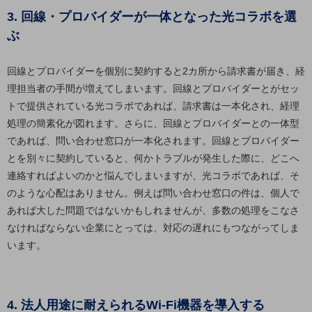
ダイバーシティ
3. 回線・プロバイダーが一体となった光コラボを選
経営情報
ぶ
経営情報TOP
業績
回線とプロバイダーを個別に契約すると2カ所から請求書が届き、経
決算公告
理担当者の手間が増えてしまいます。回線とプロバイダーとがセッ
トで提供されている光コラボであれば、請求書は一本化され、経理
電子公告
処理の簡素化が図れます。さらに、回線とプロバイダーとの一体型
基礎的電気通信役務損益明細表
であれば、問い合わせ窓口が一本化されます。回線とプロバイダー
採用情報
とを別々に契約していると、何かトラブルが発生した際に、どこへ
採用情報TOP
連絡すればよいのかと悩んでしまいますが、光コラボであれば、そ
新卒採用
のような心配はありません。例えば問い合わせ窓口の件は、個人で
あれば大した問題ではないかもしれませんが、多数の処理をこなさ
経験者採用
なければならない企業にとっては、対応の遅れにもつながってしま
障がい者採用
います。
人材育成制度
広告・協賛
広告
4. 法人用途に耐えられるWi-Fi機器を導入する