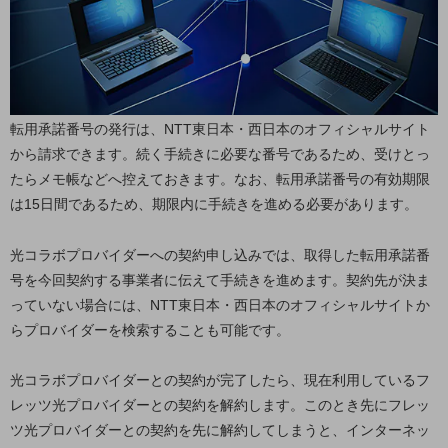
職場環境整備
地域共創・地方創生
セキュリティ対策
遠隔監視
転用承諾番号の発行は、NTT東日本・西日本のオフィシャルサイト
から請求できます。続く手続きに必要な番号であるため、受けとっ
顧客体験（CX）改善
たらメモ帳などへ控えておきます。なお、転用承諾番号の有効期限
自動化・省電化
は15日間であるため、期限内に手続きを進める必要があります。
人材不足解消
光コラボプロバイダーへの契約申し込みでは、取得した転用承諾番
業種・業態で探す
業種・業態で探すTOP
号を今回契約する事業者に伝えて手続きを進めます。契約先が決ま
っていない場合には、NTT東日本・西日本のオフィシャルサイトか
自治体
らプロバイダーを検索することも可能です。
一次産業
光コラボプロバイダーとの契約が完了したら、現在利用しているフ
医療・介護
レッツ光プロバイダーとの契約を解約します。このとき先にフレッ
観光
ツ光プロバイダーとの契約を先に解約してしまうと、インターネッ