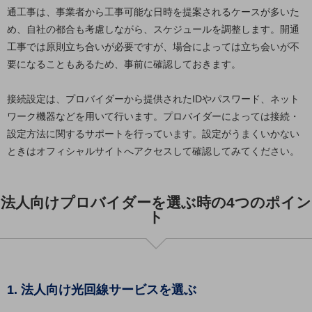
ビジネスお役立ち情報
通工事は、事業者から工事可能な日時を提案されるケースが多いた
旬な話題やお役立ち資料などDXの課題を
め、自社の都合も考慮しながら、スケジュールを調整します。開通
解決するヒントをお届けする記事サイト
工事では原則立ち合いが必要ですが、場合によっては立ち会いが不
新着記事
要になることもあるため、事前に確認しておきます。
お役立ち資料ダウンロード
トレンド記事特集
IT用語集
接続設定は、プロバイダーから提供されたIDやパスワード、ネット
中堅中小企業向け
ワーク機器などを用いて行います。プロバイダーによっては接続・
サービス・ソリューション
設定方法に関するサポートを行っています。設定がうまくいかない
課題やニーズに合ったサービスをご紹介し、
ときはオフィシャルサイトへアクセスして確認してみてください。
中堅中小企業のビジネスをサポート！
お悩みから見つける
お悩みから見つけるTOP
法人向けプロバイダーを選ぶ時の4つのポイン
ト
ネットワーク
モバイル・音声
バックオフィス
1. 法人向け光回線サービスを選ぶ
リモート・ハイブリッドワーク