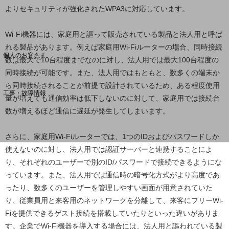
よりセキュリティが強化されたWPA3に対応しています。
料金分析(ご利用料金管理サービス)
Wi-Fi機器には、家庭用と謳って販売されている製品と法人用と呼ば
Web明細(My docomo)
れる製品があります。例えば家庭用Wi-Fiルーターの場合、同時接続
個人のお客さま
数は最大で10台程度までなのに対し、法人用では最大100台程度の
NTTドコモ
同時接続が可能です。また、法人用ではもともと、数多くの端末か
OCNなど
ら同時接続されることが前提で設計されているため、ある程度使用
工事・故障情報
量が増えても通信効率は低下しないのに対して、家庭用では接続台
お客さまサポートサイト
数が増えるほど通信に遅延が発生してしまいます。
SDPFナレッジセンター
さらに、家庭用Wi-Fiルーターでは、1つのIDおよびパスワードしか
NTTドコモ 通信障害情報
使えないのに対し、法人用では認証サーバーと連携することによ
り、それぞれのユーザーで別のID/パスワードで接続できるようにな
っています。また、法人用では通信時の暗号化方式がより高度であ
ったり、数多くのユーザーを管理しやすい画面が用意されていた
り、従業員用と来客用のネットワークを分離して、来客にフリーWi-
Fiを提供できるゲスト接続を搭載していたりといった違いがありま
す。企業でWi-Fi機器を導入する場合には、法人用と謳われている製