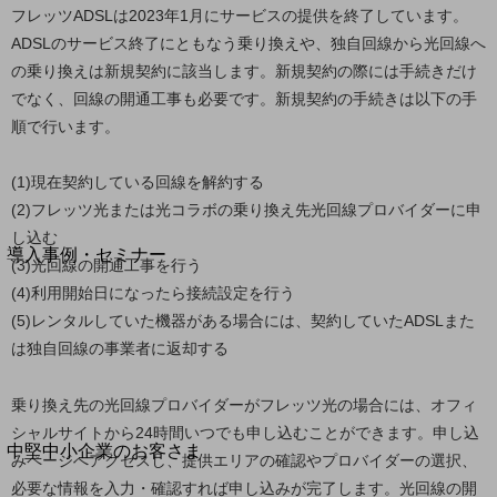
セキュリティ
フレッツADSLは2023年1月にサービスの提供を終了しています。
運用保守・故障紛失サポート
ADSLのサービス終了にともなう乗り換えや、独自回線から光回線へ
の乗り換えは新規契約に該当します。新規契約の際には手続きだけ
回線・ネットワーク
でなく、回線の開通工事も必要です。新規契約の手続きは以下の手
お手続き
順で行います。
(1)現在契約している回線を解約する
(2)フレッツ光または光コラボの乗り換え先光回線プロバイダーに申
別ウィンドウで開きます
サービスをご利用中のお客さま
し込む
導入事例・セミナー
(3)光回線の開通工事を行う
導入事例TOP
(4)利用開始日になったら接続設定を行う
最新の導入事例や注目の導入事例をご紹介します
(5)レンタルしていた機器がある場合には、契約していたADSLまた
セミナー
は独自回線の事業者に返却する
開催・出展する各種セミナー、イベント情報をご紹介します
乗り換え先の光回線プロバイダーがフレッツ光の場合には、オフィ
シャルサイトから24時間いつでも申し込むことができます。申し込
別ウィンドウで開きます
中堅中小企業のお客さま
みページへアクセスし、提供エリアの確認やプロバイダーの選択、
NTTドコモビジネスウォッチ
必要な情報を入力・確認すれば申し込みが完了します。光回線の開