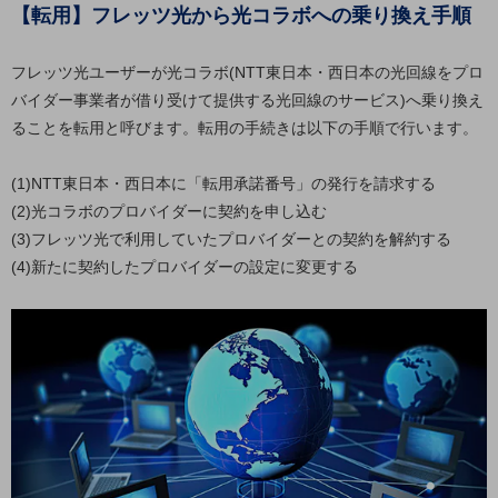
【転用】フレッツ光から光コラボへの乗り換え手順
5G
IoT
フレッツ光ユーザーが光コラボ(NTT東日本・西日本の光回線をプロ
AI
バイダー事業者が借り受けて提供する光回線のサービス)へ乗り換え
ることを転用と呼びます。転用の手続きは以下の手順で行います。
データ利活用
運用管理
(1)NTT東日本・西日本に「転用承諾番号」の発行を請求する
(2)光コラボのプロバイダーに契約を申し込む
業務支援・マーケティング
(3)フレッツ光で利用していたプロバイダーとの契約を解約する
災害対策・BCP
(4)新たに契約したプロバイダーの設定に変更する
課題・ニーズで探す
課題・ニーズで探すTOP
コミュニケーション・情報共有
マーケティング
業務効率化
災害対策