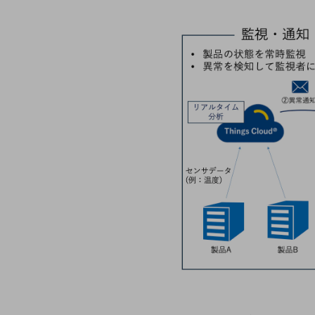
データ通信製品
ドコモケータイ
5G対応ホームルーター
通信モジュール製品
衛星携帯電話
IOT完了済みメーカーブランド製品
料金
料金TOP
ドコモBiz データ無制限 ドコモ MAX ドコモ mini ドコモBiz かけ放題
ケータイプラン
5Gデータプラス
データプラス
IoT向け回線料金