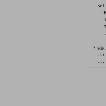
クラウド・データセンター
-2
電話・映像コミュニケーション
- R
セキュリティ
- 
- 
5G
- 
IoT
- 
AI
3. 最後
データ利活用
-3-
-3-
運用管理
業務支援・マーケティング
災害対策・BCP
課題・ニーズで探す
課題・ニーズで探すTOP
コミュニケーション・情報共有