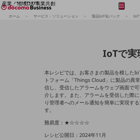
産業・地域DX/事業共創
メニュー
開く
OPEN HUB for Plural Futures
ホーム
サービス・ソリューション
製品IoT化パック
I
自律・分散・協調型社会の実現を目指し、
フリーワードを入力して探す
「社会可能性」を探究・実装する事業共創エコシステムです。
OPEN HUB for Plural Futuresとは
イベント/ウェビナー
記事コンテンツ
IoTで
プレイヤー(カタリスト/パートナー企業)
事例
Smart World
フリーワードでNTTドコモビジネスの
取り組みを検索
本レシピでは、お客さまの製品を模したIo
産業・地域DXプラットフォーマーとして
企業と地域が持続成長する社会を目指します
トフォーム「Things Cloud」に製品
Smart City
信し、受信したアラームをウェブ画面で可
Smart Education
介します。また、アラームを受信した際に、Th
Smart Healthcare
Smart Industry
り管理者へのメール通知を簡単に実現する
Smart Mobility
す。
Smart Worksite
生成AI(Generative AI)
難易度：★☆☆☆☆
地域の取り組み
レシピ公開日：2024年11月
地域社会を支える皆さまと地域課題の解決や