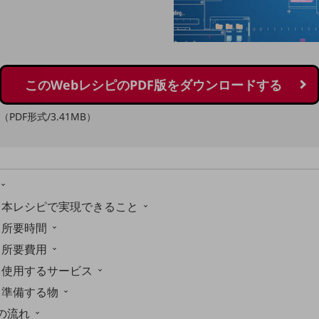
このWebレシピのPDF版を
ダウンロードする
（PDF形式/3.41MB）
-1. 本レシピで実現できること
2. 所要時間
3. 所要費用
-4. 使用するサービス
5. 準備する物
業の流れ