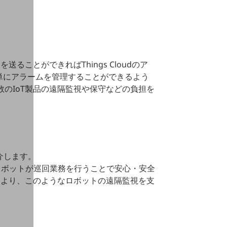
タを送ることができればThings Cloudのア
単にアラームを管理することができるよう
複数のIoT製品の遠隔監視や保守などの負担を
介します。
ロボットが巡回業務を⾏うことで安⼼・安全
能により、このようなロボットの遠隔監視を⽀