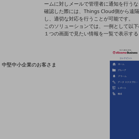
導入事例TOP
ームに対しメールで管理者に通知を⾏うな
確認した際には、Things Cloud
最新の導入事例や注目の導入事例をご紹介します
し、適切な対応を⾏うことが可能です。
セミナー
このソリューションでは、⼀例として以下
開催・出展する各種セミナー、イベント情報をご紹介します
１つの画⾯で⾒たい情報を⼀覧で表⽰する
中堅中小企業のお客さま
NTTドコモビジネスウォッチ
ビジネスお役立ち情報
旬な話題やお役立ち資料などDXの課題を
解決するヒントをお届けする記事サイト
新着記事
お役立ち資料ダウンロード
トレンド記事特集
IT用語集
中堅中小企業向け
サービス・ソリューション