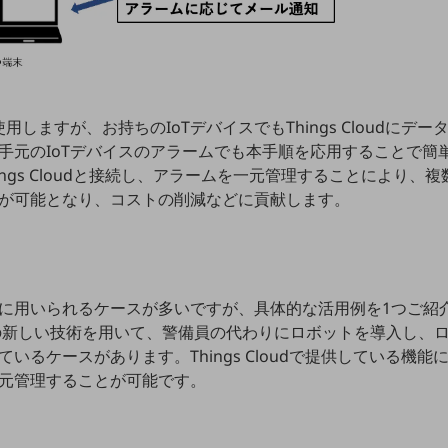
を使⽤しますが、お持ちのIoTデバイスでもThings Cloudにデー
⼿元のIoTデバイスのアラームでも本⼿順を応⽤することで簡
ings Cloudと接続し、アラームを⼀元管理することにより、
が可能となり、コストの削減などに貢献します。
に⽤いられるケースが多いですが、具体的な活⽤例を1つご紹
どの新しい技術を⽤いて、警備員の代わりにロボットを導⼊し、
いるケースがあります。Things Cloudで提供している機
元管理することが可能です。