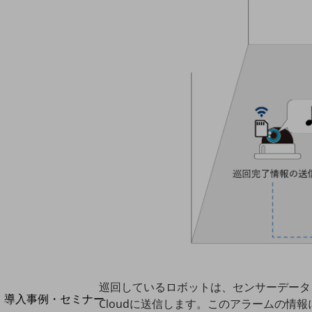
home5Gプラン
モバイルサービス
端末の一元管理
セキュリティ
運用保守・故障紛失サポート
回線・ネットワーク
お手続き
別ウィンドウで開きます
サービスをご利用中のお客さま
巡回しているロボットは、センサーデータ
導入事例・セミナー
Cloudに送信します。このアラームの