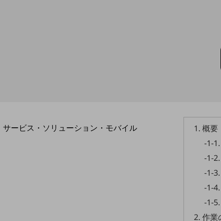
地域経済のさらなる活性化に取り組みます
自治体・地域社会との共創
LGPF(Local Government Platform)
別ウィンドウで開きます
サービス・ソリューション・モバイル
1. 概要
サービス・ソリューションTOP
-1
DXに関する課題を解決する
-1-
サービス・ソリューションをご紹介
-1-
カテゴリーで探す
カテゴリーで探すTOP
-1
-1-
ネットワーク・モバイル
2. 作