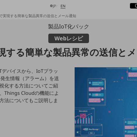
サ
開
日本語
English
JP
EN
oTで実現する簡単な製品異常の送信とメール通知
製品IoT化パック
Webレシピ
検索する
実現する簡単な製品異常の送信と
Tデバイスから、IoTプラッ
の異常発生情報（アラーム）を送
視化する方法についてご紹
ings Cloudの機能によ
方法についてもご説明しま