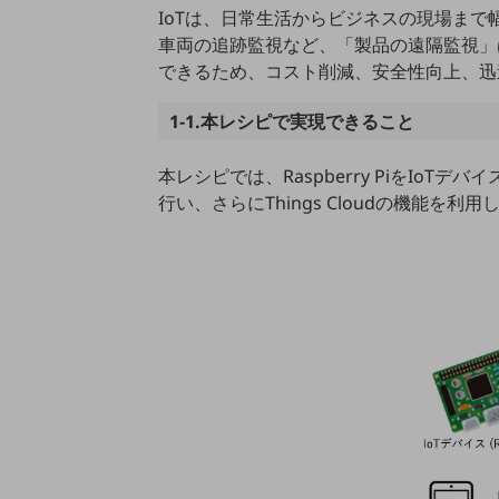
マーケティング
IoTは、⽇常⽣活からビジネスの現場ま
⾞両の追跡監視など、「製品の遠隔監視」
業務効率化
できるため、コスト削減、安全性向上、迅
災害対策
1-1.本レシピで実現できること
職場環境整備
地域共創・地方創生
本レシピでは、Raspberry PiをIoTデ
⾏い、さらにThings Cloudの機能
セキュリティ対策
遠隔監視
顧客体験（CX）改善
自動化・省電化
人材不足解消
業種・業態で探す
業種・業態で探すTOP
自治体