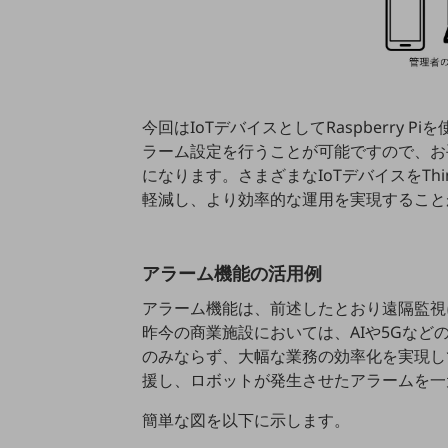
一次産業
医療・介護
観光
教育
今回はIoTデバイスとしてRaspberry Pi
ラーム設定を⾏うことが可能ですので、お
モビリティ
になります。さまざまなIoTデバイスをTh
製造・建設業
軽減し、より効率的な運⽤を実現すること
小売業
キーワードで探す
モバイルTOP
アラーム機能の活⽤例
法人向けスマホ・携帯に関する、
アラーム機能は、前述したとおり遠隔監視
おすすめの機種、料金やサービスをご紹介
昨今の商業施設においては、AIや5Gな
製品
のみならず、⼤幅な業務の効率化を実現して
製品TOP
援し、ロボットが発⽣させたアラームを⼀
ビジネス向けスマートフォン
簡単な図を以下に⽰します。
タフネススマートフォン