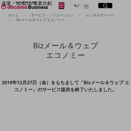
産業・地域DX/事業共創
サイト内検索
開く
日本語
English
メニュー
開く
JP
EN
OPEN HUB for Plural Futures
ホーム
サービス・ソリューション
レンタルサーバー
自律・分散・協調型社会の実現を目指し、
Bizメール＆ウェブ エコノミー
フリーワードを入力して探す
「社会可能性」を探究・実装する事業共創エコシステムです。
OPEN HUB for Plural Futuresとは
イベント/ウェビナー
検索する
記事コンテンツ
Bizメール＆ウェブ
プレイヤー(カタリスト/パートナー企業)
事例
エコノミー
Smart World
フリーワードでNTTドコモビジネスの
取り組みを検索
産業・地域DXプラットフォーマーとして
企業と地域が持続成長する社会を目指します
Smart City
2019年12月27日（金）をもちまして「Bizメール＆ウェブ エ
Smart Education
コノミー」のサービス提供を終了いたしました。
Smart Healthcare
Smart Industry
Smart Mobility
Smart Worksite
生成AI(Generative AI)
地域の取り組み
地域社会を支える皆さまと地域課題の解決や