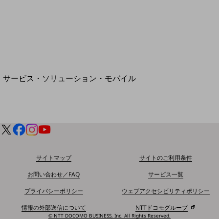
地域経済のさらなる活性化に取り組みます
自治体・地域社会との共創
LGPF(Local Government Platform)
別ウィンドウで開きます
サービス・ソリューション・モバイル
サービス・ソリューションTOP
DXに関する課題を解決する
サービス・ソリューションをご紹介
カテゴリーで探す
カテゴリーで探すTOP
ネットワーク・モバイル
サイトマップ
サイトのご利用条件
クラウド・データセンター
お問い合わせ／FAQ
サービス一覧
電話・映像コミュニケーション
プライバシーポリシー
ウェブアクセシビリティポリシー
セキュリティ
情報の外部送信について
NTTドコモグループ
© NTT DOCOMO BUSINESS, Inc. All Rights Reserved.