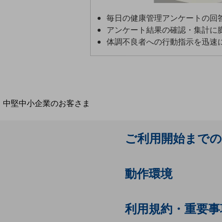
導入事例TOP
毎日の健康管理アンケートの回
最新の導入事例や注目の導入事例をご紹介します
アンケート結果の確認・集計に
セミナー
体調不良者への行動指示を迅速
開催・出展する各種セミナー、イベント情報をご紹介します
中堅中小企業のお客さま
NTTドコモビジネスウォッチ
ビジネスお役立ち情報
ご利用開始までの
旬な話題やお役立ち資料などDXの課題を
解決するヒントをお届けする記事サイト
新着記事
動作環境
お役立ち資料ダウンロード
トレンド記事特集
IT用語集
中堅中小企業向け
利用規約・重要事
サービス・ソリューション