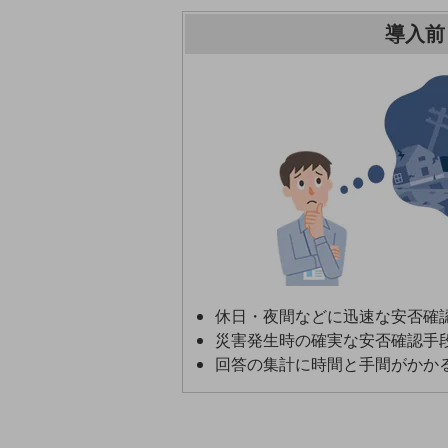
一次産業
導入前
医療・介護
観光
教育
モビリティ
製造・建設業
小売業
キーワードで探す
モバイルTOP
法人向けスマホ・携帯に関する、
休日・夜間などに迅速な安否確
おすすめの機種、料金やサービスをご紹介
製品
災害発生時の確実な安否確認手
製品TOP
回答の集計に時間と手間がかか
ビジネス向けスマートフォン
タフネススマートフォン