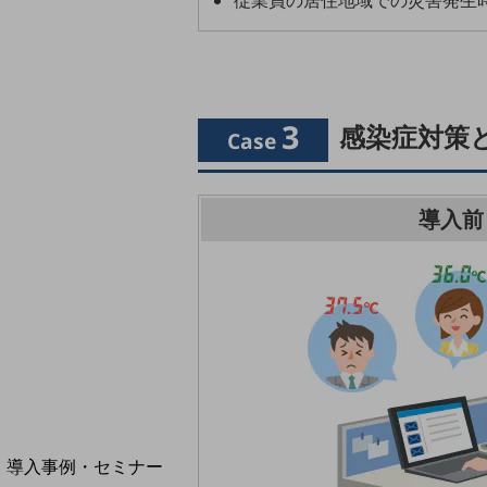
従業員の居住地域での災害発生
home5Gプラン
モバイルサービス
端末の一元管理
セキュリティ
3
感染症対策
Case
運用保守・故障紛失サポート
回線・ネットワーク
お手続き
導入前
別ウィンドウで開きます
サービスをご利用中のお客さま
導入事例・セミナー