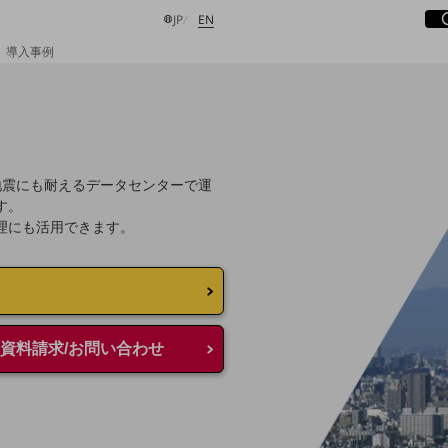
サ
開
日本語
English
JP
EN
導入事例
検索する
地震にも耐えるデータセンターで運
す。
理にも活用できます。
資料請求/お問い合わせ