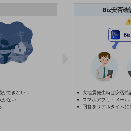
Biz安否
認ができない…
大地震発生時は安否確
段がない…
スマホアプリ・メール
る…
回答をリアルタイムに