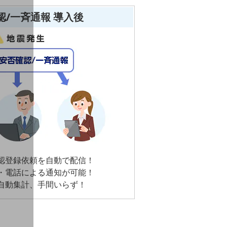
確認/一斉通報 導入後
認登録依頼を自動で配信！
・電話による通知が可能！
自動集計、手間いらず！