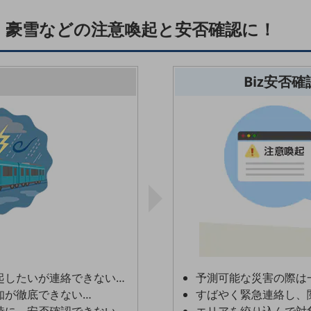
・豪雪などの注意喚起と安否確認に！
Biz安否
起したいが連絡できない…
予測可能な災害の際は
知が徹底できない…
すばやく緊急連絡し、