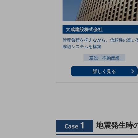
マーケティング
業務効率化
災害対策
大成建設株式会社
職場環境整備
管理負荷を抑えながら、信頼性の高い
確認システムを構築
地域共創・地方創生
建設・不動産業
セキュリティ対策
遠隔監視
詳しく見る
顧客体験（CX）改善
自動化・省電化
人材不足解消
業種・業態で探す
業種・業態で探すTOP
1
地震発生時
Case
自治体