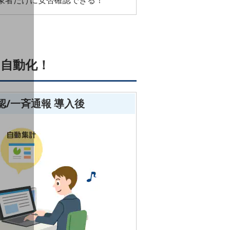
象者だけに安否確認できる！
自動化！
確認/一斉通報 導入後