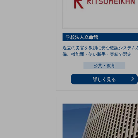
クラウド・データセンター
電話・映像コミュニケーション
セキュリティ
5G
学校法人立命館
IoT
過去の災害を教訓に安否確認システム
備、機能面・使い勝手・実績で選定
AI
公共・教育
データ利活用
詳しく見る
運用管理
業務支援・マーケティング
災害対策・BCP
課題・ニーズで探す
課題・ニーズで探すTOP
コミュニケーション・情報共有