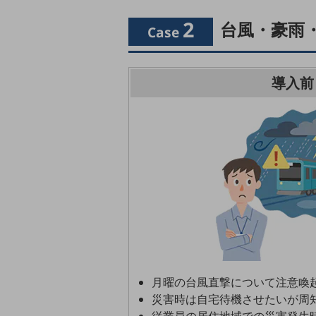
データ通信製品
2
台風・豪雨
Case
ドコモケータイ
5G対応ホームルーター
導入前
通信モジュール製品
衛星携帯電話
IOT完了済みメーカーブランド製品
料金
料金TOP
ドコモBiz データ無制限 ドコモ MAX ドコモ mini ドコモBiz かけ放題
ケータイプラン
5Gデータプラス
データプラス
月曜の台風直撃について注意喚
災害時は自宅待機させたいが周
IoT向け回線料金