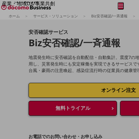
産業・地域DX/事業共創
メニュー
開く
OPEN HUB for Plural Futures
ホーム
サービス・ソリューション
Biz安否確認/一斉通報
自律・分散・協調型社会の実現を目指し、
フリーワードを入力して探す
「社会可能性」を探究・実装する事業共創エコシステムです。
安否確認サービス
OPEN HUB for Plural Futuresとは
イベント/ウェビナー
Biz安否確認/一斉通報
記事コンテンツ
プレイヤー(カタリスト/パートナー企業)
事例
地震発生時に安否確認を自動配信・自動集計。震度7の
Smart World
用し、災害発生時にも安定稼働を実現できるサービスで
フリーワードでNTTドコモビジネスの
取り組みを検索
台風・豪雨の注意喚起、感染症流行時の従業員の健康管
産業・地域DXプラットフォーマーとして
企業と地域が持続成長する社会を目指します
Smart City
Smart Education
オンライン注文
Smart Healthcare
Smart Industry
Smart Mobility
無料トライアル
Smart Worksite
生成AI(Generative AI)
地域の取り組み
地域社会を支える皆さまと地域課題の解決や
お電話でのお問い合わせ・お申し込み