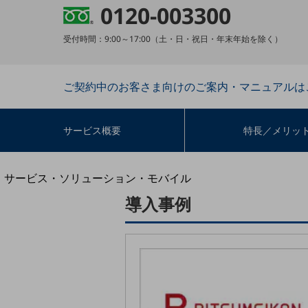
地域経済のさらなる活性化に取り組みます
0120-003300
自治体・地域社会との共創
LGPF(Local Government Platform)
受付時間：9:00～17:00（土・日・祝日・年末年始を除く）
ご契約中のお客さま向けのご案内・マニュアルは
別ウィンドウで開きます
サービス概要
特長／メリッ
サービス・ソリューション・モバイル
サービス・ソリューションTOP
導入事例
DXに関する課題を解決する
サービス・ソリューションをご紹介
カテゴリーで探す
カテゴリーで探すTOP
ネットワーク・モバイル